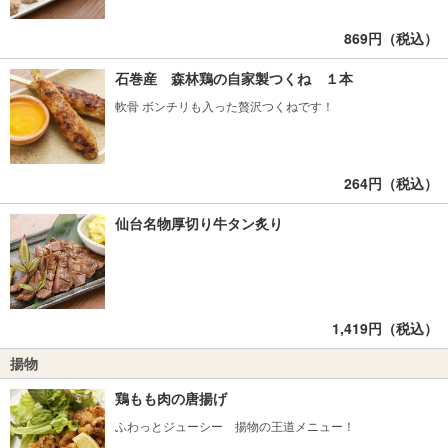
869円（税込）
石巻産 森林鶏の自家製つくね １本
軟骨 ボンチリも入った贅沢つくねです！
264円（税込）
仙台名物厚切り牛タン炙り
1,419円（税込）
揚物
鶏もも肉の唐揚げ
ふわっとジューシー 揚物の王道メニュー！