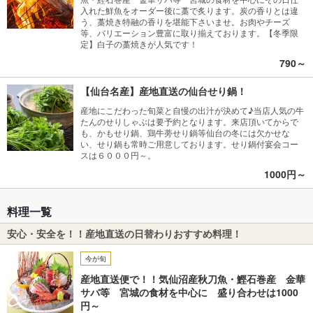
入れた鮮魚をオーダー後に藁で炙ります。炭の香りとは違
う、藁焼き特融の香りを堪能下さいませ。お肉やチーズ
等、バリエーション豊富に取り揃えております。【冬季限
定】白子の藁焼きが人気です！
790～
【仙台名産】産地直送の仙台せり鍋！
産地にこだわった旬菜と自慢の出汁が決めて♪当店人気の牛
たんのせりしゃぶは要予約となります。来店頂いてからで
も、かもせり鍋、鶏牛蒡せり鍋等仙台の冬には欠かせな
い、せり鍋も常時ご用意しております。せり鍋付宴会コー
スは６０００円～。
1000円～
料理一覧
安心・安全を！！産地直送の日替わりおすすめ料理！
今が旬
産地直送便で！！気仙沼産秋刀魚・鰹石巻産 金華
サバ等 宮城の食材を中心に 盛り合わせは1000
円～