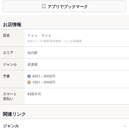
アプリでブックマーク
お店情報
店名
Ｙｏｕ Ｏｎｅ
仙台/ランチ/個室/和洋創作 なごみ居酒屋
エリア
仙台駅
ジャンル
居酒屋
予算
4001～5000円
1501～2000円
スマート
利用不可
支払い
関連リンク
ジャンル