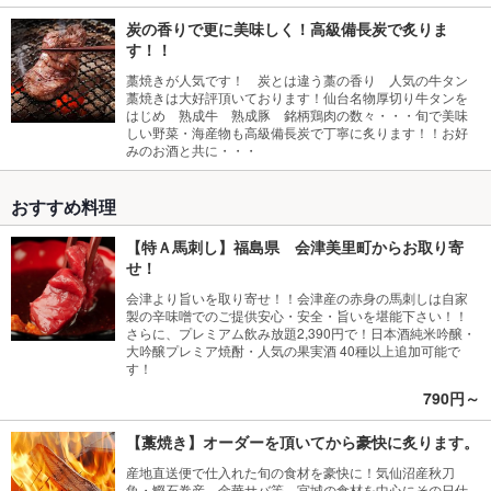
炭の香りで更に美味しく！高級備長炭で炙りま
す！！
藁焼きが人気です！ 炭とは違う藁の香り 人気の牛タン
藁焼きは大好評頂いております！仙台名物厚切り牛タンを
はじめ 熟成牛 熟成豚 銘柄鶏肉の数々・・・旬で美味
しい野菜・海産物も高級備長炭で丁寧に炙ります！！お好
みのお酒と共に・・・
おすすめ料理
【特Ａ馬刺し】福島県 会津美里町からお取り寄
せ！
会津より旨いを取り寄せ！！会津産の赤身の馬刺しは自家
製の辛味噌でのご提供安心・安全・旨いを堪能下さい！！
さらに、プレミアム飲み放題2,390円で！日本酒純米吟醸・
大吟醸プレミア焼酎・人気の果実酒 40種以上追加可能で
す！
790円～
【藁焼き】オーダーを頂いてから豪快に炙ります。
産地直送便で仕入れた旬の食材を豪快に！気仙沼産秋刀
魚・鰹石巻産 金華サバ等 宮城の食材を中心にその日仕