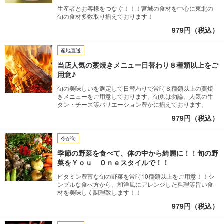
生産者とお客様をつなぐ！！！宮城の食材を中心に東北の
旬の食材多数取り揃えております！
979円（税込）
産地直送
当店人気の藁焼きメニュー日替わり８種類以上をご
用意♪
旬の美味しいを選定して日替わりで常時８種類以上の藁焼
きメニューをご用意しております。旬魚は勿論、人気の牛
タン・チーズ等バリエーション豊かに揃えております。
979円（税込）
今が旬
季節の野菜を食べて、体の中から綺麗に！！旬の野
菜をＹｏｕ Ｏｎｅスタイルで！！
ビタミン豊富な旬の野菜を常時10種類以上をご用意！！シ
ンプルな食べ方から、和洋風にアレンジした料理等旨い食
材を美味しく調理致します！！
979円（税込）