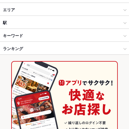
居酒屋
エリア
和風
仙台駅
駅
仙台市 × 居酒屋
仙台駅 × 居酒屋
あおば通駅
キーワード
仙台市 × 和風
仙台駅 × 和風
仙台駅
ランキング
卵焼き
からあげ
お茶漬け
馬刺し
カニ料理
しゃぶしゃぶ
うどん
つくね
トマト鍋
牛タン
仙台駅 × 居酒屋
宮城
広瀬通駅
宮城のグルメランキング
仙台駅 × 和風
宮城 × 居酒屋
宮城の居酒屋ランキング
宮城 × 和風
仙台市のグルメランキング
仙台市の居酒屋ランキング
仙台駅のグルメランキング
仙台駅の居酒屋ランキング