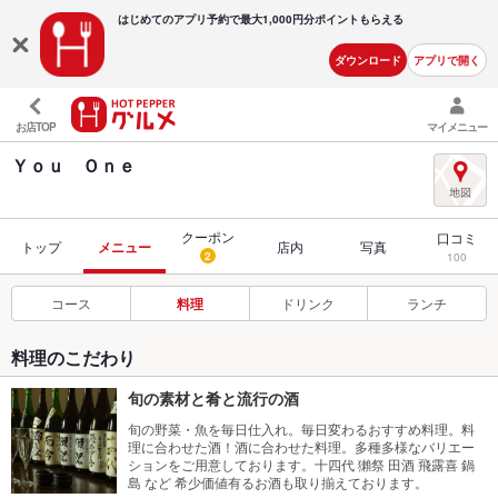
はじめてのアプリ予約で最大
1,000円分ポイントもらえる
ダウンロード
アプリで開く
お店TOP
マイメニュー
Ｙｏｕ Ｏｎｅ
クーポン
口コミ
トップ
メニュー
店内
写真
2
100
コース
料理
ドリンク
ランチ
料理のこだわり
旬の素材と肴と流行の酒
旬の野菜・魚を毎日仕入れ。毎日変わるおすすめ料理。料
理に合わせた酒！酒に合わせた料理。多種多様なバリエー
ションをご用意しております。十四代 獺祭 田酒 飛露喜 鍋
島 など 希少価値有るお酒も取り揃えております。