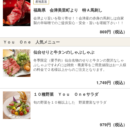
産地直送
福島県 会津美里町より 特Ａ馬刺し
会津より旨いを取り寄せ！！会津産の赤身の馬刺しは自家
製の辛味噌でのご提供安心・安全・旨いを堪能下さい！！
869円（税込）
Ｙｏｕ Ｏｎｅ 人気メニュー
仙台せりと牛タンのしゃぶしゃぶ
冬季限定（要予約）仙台名物のせりと牛タンの贅沢なしゃ
ぶしゃぶです♪〆には雑炊・蕎麦等をご用意値段はお一人様
の料金で２名様以上からのご注文となります。
1,749円（税込）
１０種野菜 Ｙｏｕ Ｏｎｅサラダ
旬の野菜を１０種以上した 野菜豊富なサラダ
979円（税込）