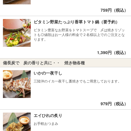
759円（税込）
ビタミン野菜たっぷり香草トマト鍋（要予約）
ビタミン豊富なお野菜をトマトスープで 〆は焼きリゾッ
トも◎値段はお一人様の料金で２名様以上でのご注文とな
ります。
1,390円（税込）
備長炭で 炭の香りと共に・・ 焼き物各種
いかの一夜干し
三陸沖のイカ一夜干し藁焼きでもご用意しております。
979円（税込）
エイひれの炙り
お手軽おつまみ