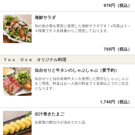
979円（税込）
海鮮サラダ
旬の魚介類を豊富に使用した海鮮サラダです！※写真は３～
４様量です２名様量からご用意しております。
759円（税込）
Ｙｏｕ Ｏｎｅ オリジナル料理
仙台せりと牛タンのしゃぶしゃぶ（要予約）
仙台せりと仙台名物牛タンを使用した贅沢なしゃぶしゃぶ
をご用意。料金はお一人様の料金で２名様以上でのご注文
となります。
1,749円（税込）
出汁巻きたまご
自家製の鰹出汁が決めての１品