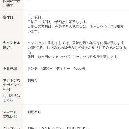
お問い合わ
－
せ時間
定休日
日、祝日
日曜日・祝日もご予約は対応致します。
日曜日営業時は、振替でその他曜日に、店休日を頂く事が御座
います。
キャンセル
キャンセルに関しましては、直接お店へ確認をお願い致します
規定
※団体予約、個室の予約は他のお客様をお断りしての予約になる
為
前日、前々日のキャンセルはキャンセル料金発生致します。
予算詳細
ランチ 1200円 ディナー 4000円
ネット予約
利用可
のポイント
利用
利用方法は
こちら
スマート
利用不可
支払い
クレジット
利用可 ：VISA､マスター､DINERS､JCB