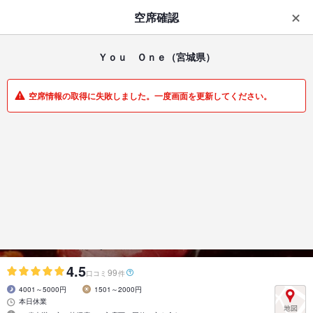
はじめてのアプリ予約で最大
1,000円分ポイントもらえる
空席確認
ダウンロード
アプリで開く
Ｙｏｕ Ｏｎｅ
（宮城県）
一覧
マイメニュー
空席情報の取得に失敗しました。一度画面を更新してください。
居酒屋 | 仙台駅 | 宮城県
Ｙｏｕ Ｏｎｅ
仙台/ランチ/個室/和洋創作 なごみ居酒屋
4.5
99
口コミ
件
4001～5000円
1501～2000円
本日休業