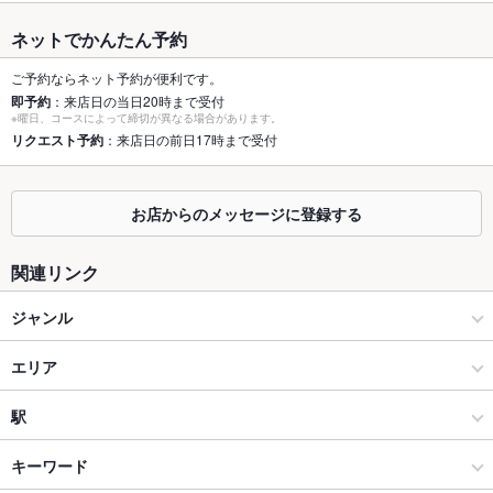
容人数
ネットでかんたん予約
個室
あり ：個室の詳細はお店にお問い合わせください。
ご予約ならネット予約が便利です。
即予約
：来店日の当日20時まで受付
座敷
なし
※曜日、コースによって締切が異なる場合があります。
リクエスト予約
：来店日の前日17時まで受付
掘りごたつ
なし
カウンター
あり ：６名様までご利用できます。
お店からのメッセージに登録する
ソファー
なし ：お子様でも安心、個室ソファー席有ります。
関連リンク
テラス席
なし
ジャンル
貸切
貸切不可 ：20名～お気軽にお問い合わせください。
居酒屋
エリア
設備
Wi-Fi
あり
和風
仙台駅
駅
バリアフリ
なし
仙台市 × 居酒屋
仙台駅 × 居酒屋
あおば通駅
キーワード
ー