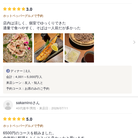
3.0
ホットペッパーグルメで予約
店内は涼しく、個室でゆっくりできた
適量で食べやすく、そばは一人前だが多かった
ディナー | 2人
会計：4,001～5,000円/人
来店シーン：友人・知人と
予約コース：お席のみのご予約
sakaminoさん
40代後半/男性・来店日：2026/07/11
5.0
ホットペッパーグルメで予約
6500円のコースを頼みました。
全体的に料理もよくコスパも良かったと思います。