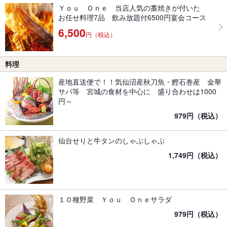
Ｙｏｕ Ｏｎｅ 当店人気の藁焼きが付いた
お任せ料理7品 飲み放題付6500円宴会コース
6,500
円（税込）
料理
産地直送便で！！気仙沼産秋刀魚・鰹石巻産 金華
サバ等 宮城の食材を中心に 盛り合わせは1000
円～
979円（税込）
仙台せりと牛タンのしゃぶしゃぶ
1,749円（税込）
１０種野菜 Ｙｏｕ Ｏｎｅサラダ
979円（税込）