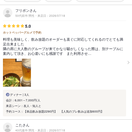
フリポンさん
50代前半/男性・来店日：2026/07/18
5.0
ホットペッパーグルメで予約
料理も美味しく、飲み放題のオーダーも直ぐに対応してくれるのでとても満
足出来ました
隣の席に大人数のグループが来てかなり騒がしくなった際は、別テーブルに
案内して頂き、お心遣いにも感謝です また利用させ…
ディナー | 3人
会計：6,001～7,000円/人
来店シーン：友人・知人と
予約コース：【単品飲み放題2290円】 【人気のプレ飲みは追加600円】
こたさん
40代後半/男性・来店日：2026/07/18