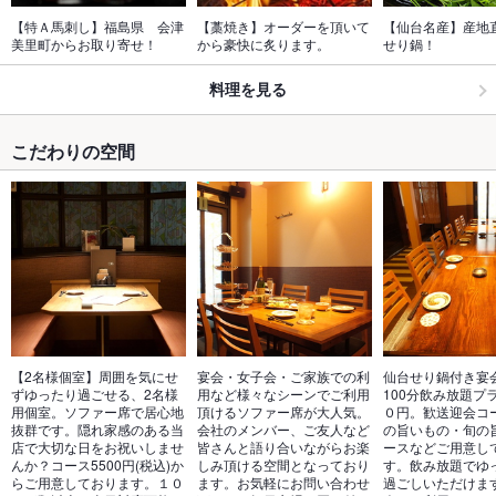
【特Ａ馬刺し】福島県　会津
【藁焼き】オーダーを頂いて
【仙台名産】産地
美里町からお取り寄せ！　
から豪快に炙ります。
せり鍋！
料理を見る
こだわりの空間
【2名様個室】周囲を気にせ
宴会・女子会・ご家族での利
仙台せり鍋付き宴
ずゆったり過ごせる、2名様
用など様々なシーンでご利用
100分飲み放題プ
用個室。ソファー席で居心地
頂けるソファー席が大人気。
０円。歓送迎会コ
抜群です。隠れ家感のある当
会社のメンバー、ご友人など
の旨いもの・旬の
店で大切な日をお祝いしませ
皆さんと語り合いながらお楽
ースなどご用意し
んか？コース5500円(税込)か
しみ頂ける空間となっており
す。飲み放題でゆ
らご用意しております。１０
ます。お気軽にお問い合わせ
過ごしいただけま