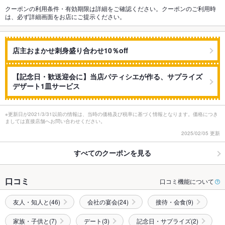
クーポンの利用条件・有効期限は詳細をご確認ください。クーポンのご利用時
は、必ず詳細画面をお店にご提示ください。
店主おまかせ刺身盛り合わせ10％off
【記念日・歓送迎会に】当店パティシエが作る、サプライズ
デザート1皿サービス
※更新日が2021/3/31以前の情報は、当時の価格及び税率に基づく情報となります。価格につき
ましては直接店舗へお問い合わせください。
2025/02/05 更新
すべてのクーポンを見る
口コミ
口コミ機能について
友人・知人と(46)
会社の宴会(24)
接待・会食(9)
家族・子供と(7)
デート(3)
記念日・サプライズ(2)