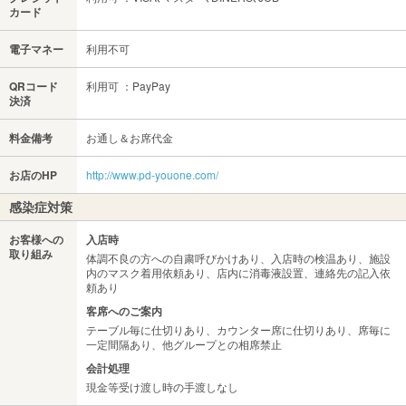
カード
電子マネー
利用不可
QRコード
利用可 ：PayPay
決済
料金備考
お通し＆お席代金
お店のHP
http://www.pd-youone.com/
感染症対策
お客様への
入店時
取り組み
体調不良の方への自粛呼びかけあり、入店時の検温あり、施設
内のマスク着用依頼あり、店内に消毒液設置、連絡先の記入依
頼あり
客席へのご案内
テーブル毎に仕切りあり、カウンター席に仕切りあり、席毎に
一定間隔あり、他グループとの相席禁止
会計処理
現金等受け渡し時の手渡しなし