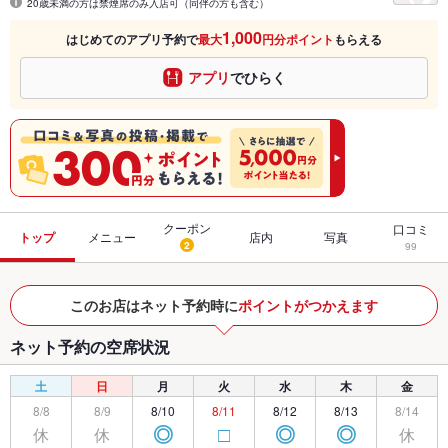
20歳未満の方は禁煙席のみ入店可（同伴の方も含む）
1,000
はじめてのアプリ予約で
最大
円分ポイント
もらえる
アプリ
でひらく
クーポン
口コミ
トップ
メニュー
店内
写真
2
99
このお店はネット予約時に
ポイントがつかえます
ネット予約の空席状況
土
日
月
火
水
木
金
8/8
8/9
8/10
8/11
8/12
8/13
8/14
休
休
休
◎
□
◎
◎