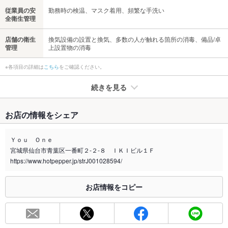
従業員の安
勤務時の検温、マスク着用、頻繁な手洗い
全衛生管理
店舗の衛生
換気設備の設置と換気、多数の人が触れる箇所の消毒、備品/卓
管理
上設置物の消毒
※各項目の詳細は
こちら
をご確認ください。
続きを見る
たばこ
お店の情報をシェア
禁煙・喫煙
全席喫煙可
Ｙｏｕ Ｏｎｅ
喫煙専用室
なし
宮城県仙台市青葉区一番町２‐２‐８ ＩＫＩビル１Ｆ
https://www.hotpepper.jp/strJ001028594/
※2020年4月1日～受動喫煙対策に関する法律が施行されています。正しい情報はお店へお問い
合わせください。
お店情報をコピー
お席
総席数
40席
最大宴会収
40人(40人(着席時) 50人(立食時))