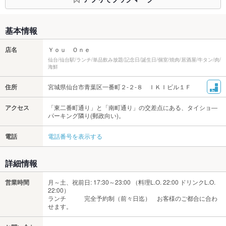
基本情報
店名
Ｙｏｕ Ｏｎｅ
仙台/仙台駅/ランチ/単品飲み放題/記念日/誕生日/個室/焼肉/居酒屋/牛タン/肉/
海鮮
住所
宮城県仙台市青葉区一番町２‐２‐８ ＩＫＩビル１Ｆ
アクセス
「東二番町通り」と「南町通り」の交差点にある、タイショ―
パーキング隣り(郵政向い)。
電話
電話番号を表示する
詳細情報
営業時間
月～土、祝前日: 17:30～23:00 （料理L.O. 22:00 ドリンクL.O.
22:00）
ランチ 完全予約制（前々日迄） お客様のご都合に合わ
せます。