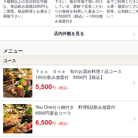
０種類以上の当日対応可能
下さい。毎日市場で買い付け
会でご利用くださ
な、単品飲み放題2290円も
している、新鮮で店長こだわ
ル席・個室がござ
ご用意。絶品料理とお酒をご
りの食材を利用した宴会コー
切等、お気軽にご
堪能下さい。
ス5500円（税込）～100分飲
い！
み放題付♪
店内外観を見る
メニュー
コース
Ｙｏｕ Ｏｎｅ 旬のお奨め料理７品コース
100分飲み放題付 5500円【税込】
5,500
円（税込）
You Oneせり鍋付き 料理8品飲み放題付
6500円宴会コース
6,500
円（税込）