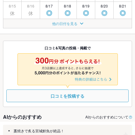
8/15
8/16
8/17
8/18
8/19
8/20
8/21
休
休
◎
◎
◎
◎
◎
8/22
8/23
8/24
8/25
8/26
8/27
8/28
他の日付を見る
休
×
◎
◎
◎
◎
◎
8/29
8/30
8/31
9/1
9/2
9/3
9/4
休
◎
◎
◎
◎
◎
◎
口コミ&写真の投稿・掲載で
9/5
9/6
9/7
9/8
9/9
9/10
9/11
休
◎
◎
◎
◎
◎
◎
口コミを投稿する
AIからのおすすめ
AIからのおすすめについて
藁焼きで炙る宮城鮮魚が絶品！