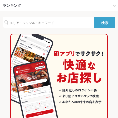
仙台市 × 和風
仙台駅 × 和風
仙台駅
ランキング
卵焼き
からあげ
お茶漬け
馬刺し
カニ料理
しゃぶしゃぶ
うどん
駐車場
なし ：タイショ―バーキングがすぐ隣にございます。
つくね
トマト鍋
牛タン
その他設備
シーラカンス最中のシーラカンスさん。ラーメン、だし廊さん
仙台駅 × 居酒屋
宮城
広瀬通駅
宮城のグルメランキング
の並びに御座います。
検索
仙台駅 × 和風
宮城 × 居酒屋
宮城の居酒屋ランキング
その他
飲み放題
あり ：[通常]120分1890円・[プレミアム]120分2390円
宮城 × 和風
仙台市のグルメランキング
食べ放題
なし
仙台市の居酒屋ランキング
お酒
カクテル充実、焼酎充実、日本酒充実
仙台駅のグルメランキング
お子様連れ
お子様連れ不可
仙台駅の居酒屋ランキング
ウェディン
ご相談ください。
グパーティ
ー二次会
お祝い・サ
可
プライズ対
応