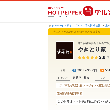
前のページへ戻る
グルメ・予約情報 全国
東
大山どり 焼鳥専門店 居酒屋 飲み放題 宴会
浦安駅/各種宴会/飲み会/二次会
やきとり家
3.6
口
2001～3000円
50
予算
居酒屋
和食
ジャンル
エリア
【アプリ予約限定】最大800ポイント還元対象
適格請求書発行事業者
このお店はネット予約時にポイントが