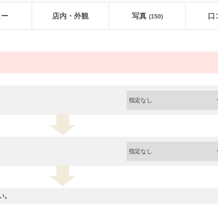
ュー
店内・外観
写真
口
(150)
い。