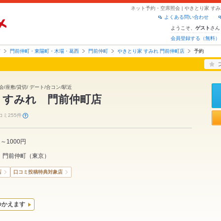
ネット予約・空席照会 | やきとり家 す
よくある問い合わせ
ようこそ、
さん
ゲスト
会員登録する（無料）
京
門前仲町・東陽町・木場・葛西
門前仲町
やきとり家 すみれ 門前仲町店
予約
/座敷/貸切/ デート/合コン/駅近
 すみれ 門前仲町店
コミ255件
1～1000円
門前仲町
（
東京
）
店
口コミ投稿特典対象店
つかえます