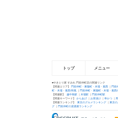
トップ
メニュー
■やきとり家 すみれ 門前仲町店の関連リンク
【関連エリア】
門前仲町・東陽町・木場・葛西
｜
門前
町・木場・葛西/和風
｜
門前仲町・東陽町・木場・葛西
【関連駅】
越中島駅
｜
木場駅
｜
門前仲町駅
【関連キーワード】
からあげ
｜
お茶漬け
｜
串かつ
｜
【関連ランキング】
東京のグルメランキング
｜
東京の
グ
｜
門前仲町の居酒屋ランキング