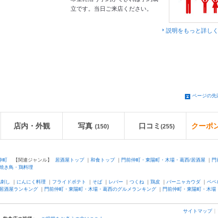
立です。当日ご来店ください。
説明をもっと詳し
ページの先
店内・外観
写真
口コミ
クーポ
(150)
(
255
)
仲町
【関連ジャンル】
居酒屋トップ
｜
和食トップ
｜
門前仲町・東陽町・木場・葛西/居酒屋
｜
門
/焼き鳥・鶏料理
馬刺し
｜
にんにく料理
｜
フライドポテト
｜
そば
｜
レバー
｜
つくね
｜
鶏皮
｜
バーニャカウダ
｜
ペペ
居酒屋ランキング
｜
門前仲町・東陽町・木場・葛西のグルメランキング
｜
門前仲町・東陽町・木場
サイトマップ