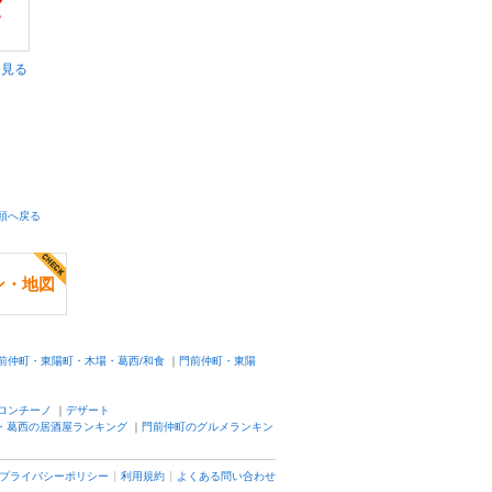
く見る
頭へ戻る
ン・地図
前仲町・東陽町・木場・葛西/和食
｜
門前仲町・東陽
ロンチーノ
｜
デザート
・葛西の居酒屋ランキング
｜
門前仲町のグルメランキン
プライバシーポリシー
利用規約
よくある問い合わせ