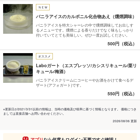
ＮＥＷ
バニラアイスのカルボニル化合物あえ（燻煙調味）
バニラアイスを特大シャーレの中で燻煙調味してお出しす
るメニューです。燻煙による香りだけでなく味もしっかり
付いていてとても美味しい。ぜひ一度お試しください。
500円（税込）
オススメ
Laboガート（エスプレッソ/カシスリキュール/栗リ
キュール/梅酒）
バニラアイスクリームにコーヒーやお酒をかけて食べるデ
ザート(アフォガート)です。
550円（税込）
※更新日が2021/3/31以前の情報は、当時の価格及び税率に基づく情報となります。 価格につき
ましては直接店舗へお問い合わせください。
2026/08/06 更新
アプリ
なら何度もログイン不要ですぐ確認！