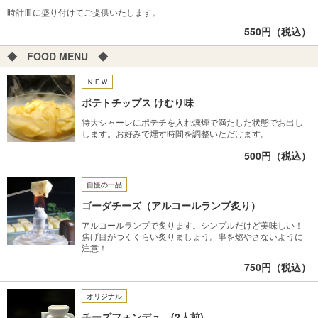
時計皿に盛り付けてご提供いたします。
550円（税込）
◆ FOOD MENU ◆
ＮＥＷ
ポテトチップス けむり味
特大シャーレにポテチを入れ燻煙で満たした状態でお出し
します。お好みで燻す時間を調整いただけます。
500円（税込）
自慢の一品
ゴーダチーズ（アルコールランプ炙り）
アルコールランプで炙ります。シンプルだけど美味しい！
焦げ目がつくくらい炙りましょう。串を燃やさないように
注意！
750円（税込）
オリジナル
チーズフォンデュ (2人前)