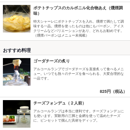
ポテトチップスのカルボニル化合物あえ（燻煙調
味）
特大シャーレにポテトチップスを入れ、燻煙で満たして調
味する一品。燻煙を使ったものは他にもバーボン、アイス
クリームなどバリエーションがあり、どれもお勧めです。
（燻煙バーボンはメニュー未掲載）
おすすめ料理
ゴーダチーズの炙り
アルコールランプでゴーダチーズを直接炙って食べるメニ
ュー。いつでも熱々のチーズを食べられる、大変合理的な
一品です。
825円（税込）
チーズフォンデュ（２人前）
アルコールランプは本当に便利です。チーズフォンデュに
も使います。実験用の三脚と金網を使って温めたチーズ
に、ピンセットで掴んだ具材をディップ。