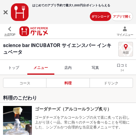
はじめてのアプリ予約で最大
1,000円分ポイントもらえる
ダウンロード
アプリで開く
お店TOP
マイメニュー
science bar INCUBATOR サイエンスバー インキ
ュベータ
口コミ
トップ
メニュー
店内
写真
34
コース
料理
ドリンク
料理のこだわり
ゴーダチーズ（アルコールランプ炙り）
ゴーダチーズをアルコールランプの火で直に炙ってお召し
上がり頂く一品。常に熱々のチーズを食べることを可能に
した、シンプルかつ合理的な当店定番メニューです。