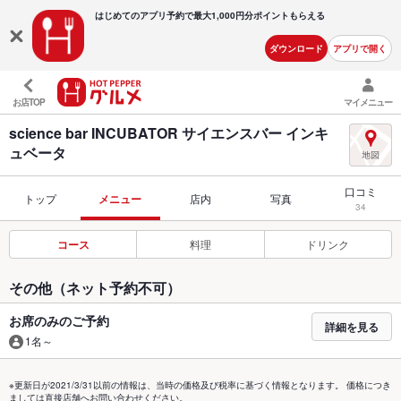
はじめてのアプリ予約で最大
1,000円分ポイントもらえる
ダウンロード
アプリで開く
お店TOP
マイメニュー
science bar INCUBATOR サイエンスバー インキ
ュベータ
口コミ
トップ
メニュー
店内
写真
34
コース
料理
ドリンク
その他（ネット予約不可）
お席のみのご予約
詳細を見る
1名～
※更新日が2021/3/31以前の情報は、当時の価格及び税率に基づく情報となります。 価格につき
ましては直接店舗へお問い合わせください。