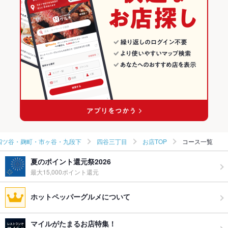
四谷三丁目のグルメランキング
四ツ谷・麹町・市ヶ谷・九段下
四谷三丁目
お店TOP
コース一覧
夏のポイント還元祭2026
最大15,000ポイント還元
ホットペッパーグルメについて
マイルがたまるお店特集！