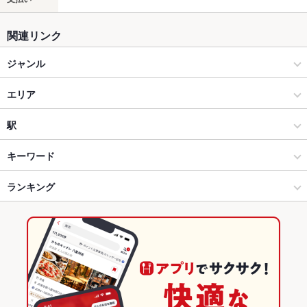
関連リンク
ジャンル
バー・カクテル
エリア
バー・カクテル
四谷三丁目
駅
四ツ谷・麹町・市ヶ谷・九段下 × バー・カクテル
四谷三丁目 × バー・カクテル
曙橋駅
キーワード
四ツ谷・麹町・市ヶ谷・九段下 × バー・カクテル
四谷三丁目 × バー・カクテル
四ツ谷駅
ランキング
ソーセージ
トリュフ
チーズフォンデュ
生ハム
四谷三丁目駅 × バー・カクテル
東京
四谷三丁目駅
東京のグルメランキング
四谷三丁目駅 × バー・カクテル
東京 × バー・カクテル
東京のバー・カクテルランキング
東京 × バー・カクテル
四ツ谷・麹町・市ヶ谷・九段下のグルメランキング