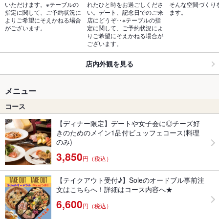
いただけます。※テーブルの
れたひと時をお過ごしくださ
そんな空間づくり
指定に関して、ご予約状況に
い。デート、記念日でのご来
ます。
よりご希望にそえかねる場合
店にどうぞ‥※テーブルの指
がございます。
定に関して、ご予約状況によ
りご希望にそえかねる場合が
ございます。
店内外観を見る
メニュー
コース
【ディナー限定】デートや女子会に◎チーズ好
きのためのメイン1品付ビュッフェコース(料理
のみ)
3,850
円（税込）
【テイクアウト受付♪】Soleのオードブル事前注
文はこちらへ！詳細はコース内容へ★
6,600
円（税込）