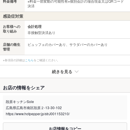
料金備考
※料金一部変動の可能性有※個別会計の場合現金又はQRコード
決済
感染症対策
お客様への
会計処理
取り組み
非接触型決済あり
店舗の衛生
ビュッフェのカバーあり、サラダバーのカバーあり
管理
※各項目の詳細は
こちら
をご確認ください。
続きを見る
たばこ
お店の情報をシェア
禁煙・喫煙
全席禁煙
段原キッチンSole
喫煙専用室
なし
広島県広島市南区段原２-13-30-102
https://www.hotpepper.jp/strJ001153210/
※2020年4月1日～受動喫煙対策に関する法律が施行されています。正しい情報はお店へお問い
合わせください。
お店情報をコピー
お席