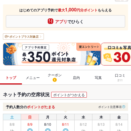
1,000
はじめてのアプリ予約で
最大
円分ポイント
もらえる
アプリ
でひらく
ポイントプラス
対象店
クーポン
口コミ
トップ
メニュー
店内
写真
1
211
ネット予約の空席状況
ポイントがつかえる
予約人数分の
ポイントがたまる
ポイント注意事項
土
日
月
火
水
木
金
8/8
8/9
8/10
8/11
8/12
8/13
8/14