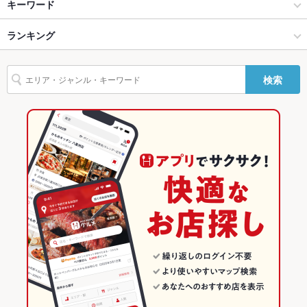
イタリアン
広島駅
キーワード
設備
Wi-Fi
あり
広島駅・横川・その他広島市内 × イタリアン・フレンチ
広島駅 × イタリアン・フレンチ
ランキング
ウニ料理
エビ料理
ソーセージ
リゾット
パスタ
ケーキ
チーズフォンデュ
アヒージョ
生ハム
チーズケーキ
バリアフリ
あり ：店舗は路面にございますので階段などのご心配は無用で
広島駅・横川・その他広島市内 × イタリアン
広島駅 × イタリアン
広島のグルメランキング
ー
す。
検索
ダイニングバー・バル
広島駅 × ダイニングバー・バル
広島のイタリアン・フレンチランキング
駐車場
なし ：近隣コインパーキングをご利用ください。自転車は店舗
前に駐輪いただけます。
和風・創作
広島駅 × 和風・創作
広島のイタリアンランキング
その他設備
－
広島駅・横川・その他広島市内 × ダイニングバー・バル
広島
広島駅・横川・その他広島市内のグルメランキング
その他
広島駅・横川・その他広島市内のイタリアン・フレンチランキン
飲み放題
あり ：2200円にて(税込)で生ビールもカクテルも飲み放題★さ
広島駅・横川・その他広島市内 × 和風・創作
広島 × イタリアン・フレンチ
らに＋500円でワインも飲み放題！！
グ
広島 × イタリアン
食べ放題
あり
広島駅・横川・その他広島市内のイタリアンランキング
広島 × ダイニングバー・バル
お酒
カクテル充実、焼酎充実、日本酒充実、ワイン充実
広島駅のグルメランキング
広島 × 和風・創作
お子様連れ
お子様連れOK ：最低限のマナーはお守りください※ディナータ
広島駅のイタリアン・フレンチランキング
イムは未就学児連れでのご来店は御遠慮ください