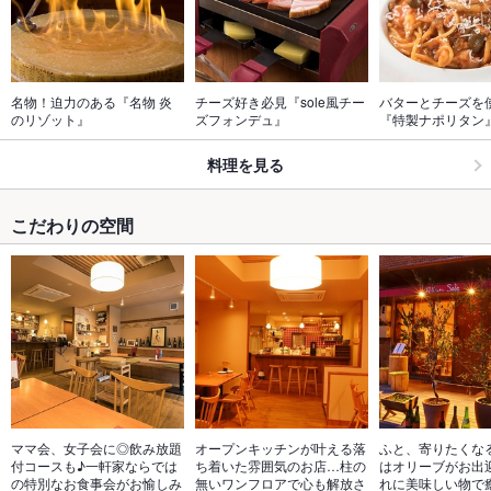
名物！迫力のある『名物 炎
チーズ好き必見『sole風チー
バターとチーズを
のリゾット』
ズフォンデュ』
『特製ナポリタン
料理を見る
こだわりの空間
ママ会、女子会に◎飲み放題
オープンキッチンが叶える落
ふと、寄りたくな
付コースも♪一軒家ならでは
ち着いた雰囲気のお店…柱の
はオリーブがお出
の特別なお食事会がお愉しみ
無いワンフロアで心も解放さ
れに美味しい物で