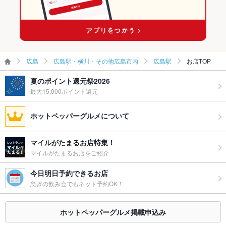
広島駅のイタリアンランキング
ウェディン
貸切は12名様～ご利用いただけます♪
グパーティ
ー二次会
お祝い・サ
可
プライズ対
広島
広島駅・横川・その他広島市内
広島駅
お店TOP
応
夏のポイント還元祭2026
備考
※ベビーカーは1組1台までとなります。
最大15,000ポイント還元
ホットペッパーグルメについて
マイルがたまるお店特集！
マイルがたまるお店をご紹介
今日明日予約できるお店
急ぎの飲み会でもネット予約OK！
ホットペッパーグルメ掲載申込み