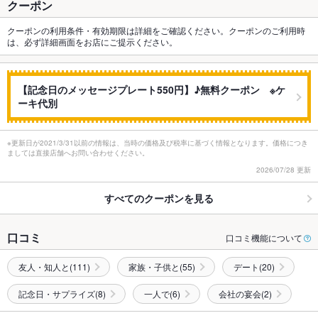
クーポン
クーポンの利用条件・有効期限は詳細をご確認ください。クーポンのご利用時
は、必ず詳細画面をお店にご提示ください。
【記念日のメッセージプレート550円】♪無料クーポン ※ケ
ーキ代別
※更新日が2021/3/31以前の情報は、当時の価格及び税率に基づく情報となります。価格につき
ましては直接店舗へお問い合わせください。
2026/07/28 更新
すべてのクーポンを見る
口コミ
口コミ機能について
友人・知人と(111)
家族・子供と(55)
デート(20)
記念日・サプライズ(8)
一人で(6)
会社の宴会(2)