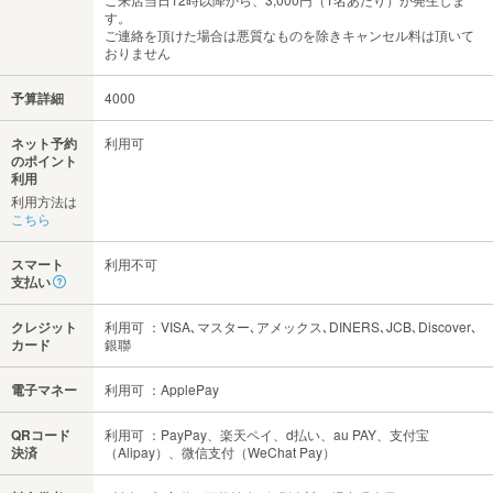
す。
ご連絡を頂けた場合は悪質なものを除きキャンセル料は頂いて
おりません
予算詳細
4000
ネット予約
利用可
のポイント
利用
利用方法は
こちら
スマート
利用不可
支払い
クレジット
利用可 ：VISA､マスター､アメックス､DINERS､JCB､Discover､
カード
銀聯
電子マネー
利用可 ：ApplePay
QRコード
利用可 ：PayPay、楽天ペイ、d払い、au PAY、支付宝
決済
（Alipay）、微信支付（WeChat Pay）