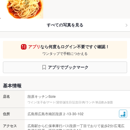
すべての写真を見る
アプリ
なら何度もログイン不要ですぐ確認！
ワンタップで手軽につかえる
アプリでブックマーク
基本情報
店名
段原キッチンSole
ワイン/女子会/デート/貸切/誕生日/記念日/肉/ランチ/単品飲み放題
住所
広島県広島市南区段原２-13-30-102
アクセス
広島駅から仁保車庫行バス段原一丁目でおりて徒歩2分/広電広