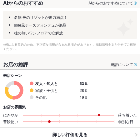
AIからのおすすめ
AIからのおすすめについて
名物 炎のリゾットが迫力満点！
sole風チーズフォンデュが絶品
柱の無いワンフロアで心解放
※AIによる要約のため、不正確な情報が含まれる場合があります。掲載情報全文と併せてご確認
ください。
お店の総評
総評について
来店シーン
友人・知人と
53％
家族・子供と
28％
その他
19％
お店の雰囲気
にぎやか
落ち着いた
普段使い
特別な日
詳しい評価を見る