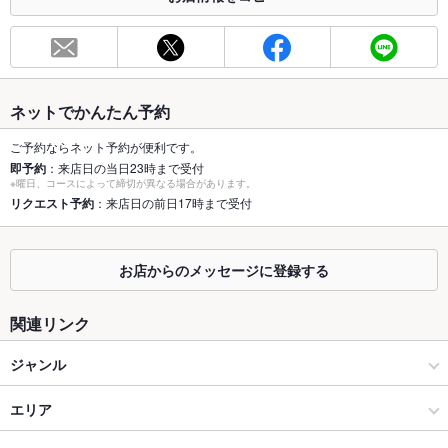
総席数
16席(12名様～貸切ＯＫ★コース飲み放題6000円～お気にご連
絡ください)
最大宴会収
16人(12名様～貸切ＯＫ)
容人数
ネットでかんたん予約
個室
なし ：貸切12名様～ＯＫの特別空間はママ会やファミリーのご
ご予約ならネット予約が便利です。
利用も大歓迎★
即予約
：来店日の当日23時まで受付
※曜日、コースによって締切が異なる場合があります。
座敷
リクエスト予約
：来店日の前日17時まで受付
なし ：全テーブル席。ワンフロアの店内となっております
掘りごたつ
なし
お店からのメッセージに登録する
カウンター
なし
関連リンク
ソファー
なし
ジャンル
テラス席
なし
イタリアン・フレンチ
貸切
エリア
貸切可 ：使い易い貸切は12名様～ご利用可。コース飲み放題
4000円～ご用意