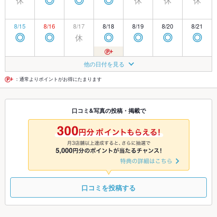
休
休
休
休
◎
◎
◎
8/15
8/16
8/17
8/18
8/19
8/20
8/21
休
◎
◎
◎
◎
◎
◎
8/22
8/23
8/24
8/25
8/26
8/27
8/28
他の日付を見る
休
◎
◎
◎
◎
◎
◎
：通常よりポイントがお得にたまります
8/29
8/30
8/31
9/1
9/2
9/3
9/4
口コミ&写真の投稿・掲載で
休
◎
◎
◎
◎
◎
◎
9/5
9/6
9/7
9/8
9/9
9/10
9/11
休
◎
◎
◎
◎
◎
◎
口コミを投稿する