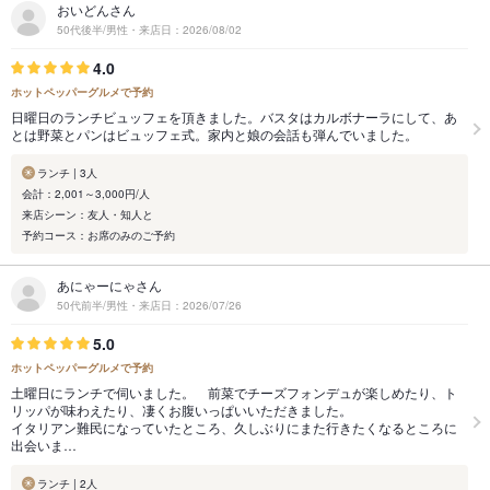
おいどんさん
50代後半/男性・来店日：2026/08/02
4.0
ホットペッパーグルメで予約
日曜日のランチビュッフェを頂きました。バスタはカルボナーラにして、あ
とは野菜とパンはビュッフェ式。家内と娘の会話も弾んでいました。
ランチ | 3人
会計：2,001～3,000円/人
来店シーン：友人・知人と
予約コース：お席のみのご予約
あにゃーにゃさん
50代前半/男性・来店日：2026/07/26
5.0
ホットペッパーグルメで予約
土曜日にランチで伺いました。 前菜でチーズフォンデュが楽しめたり、ト
リッパが味わえたり、凄くお腹いっぱいいただきました。
イタリアン難民になっていたところ、久しぶりにまた行きたくなるところに
出会いま…
ランチ | 2人