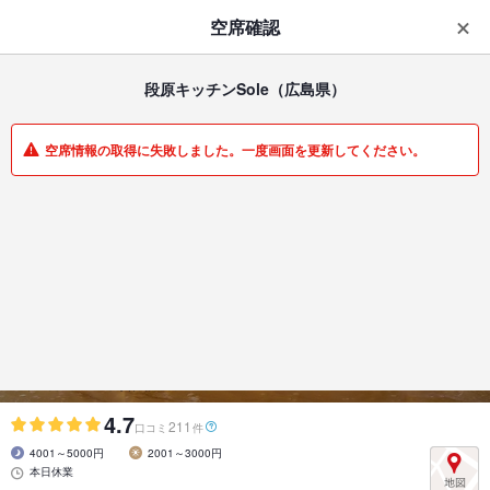
はじめてのアプリ予約で最大
1,000円分ポイントもらえる
空席確認
ダウンロード
アプリで開く
段原キッチンSole
（広島県）
一覧
マイメニュー
空席情報の取得に失敗しました。一度画面を更新してください。
イタリアン・フレンチ | 広島駅 | 広島県
段原キッチンSole
ワイン/女子会/デート/貸切/記念日/ランチ
4.7
211
口コミ
件
4001～5000円
2001～3000円
本日休業