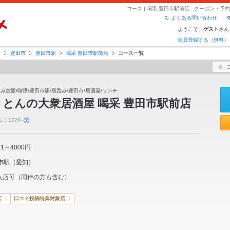
コース | 喝采 豊田市駅前店 - クーポン・
よくある問い合わせ
ようこそ、
さん
ゲスト
会員登録する（無料）
知
豊田市
豊田市駅
喝采 豊田市駅前店
コース一覧
飲み放題/喫煙/豊田市駅/昼呑み/豊田市/居酒屋/ランチ
とんの大衆居酒屋 喝采 豊田市駅前店
コミ172件
01～4000円
市駅
（
愛知
）
入店可（同伴の方も含む）
店
口コミ投稿特典対象店