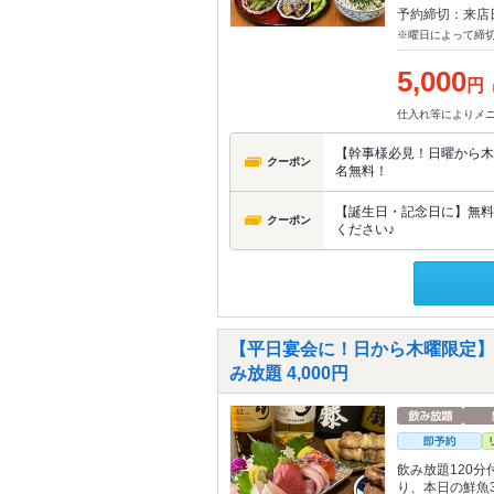
予約締切：来店
※曜日によって締
5,000
円
仕入れ等によりメ
【幹事様必見！日曜から木
クーポン
名無料！
【誕生日・記念日に】無料
クーポン
ください♪
【平日宴会に！日から木曜限定】
み放題 4,000円
飲み放題120
り、本日の鮮魚