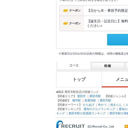
【日から木・事前予約限定】1
クーポン
【誕生日・記念日に】無料
クーポン
ください♪
※更新日が2021/3/31以前の情報は、当時の価
トップ
メニ
■喝采 豊田市駅前店の関連リンク
【関連エリア】
豊田市
｜
豊田市駅
【関連ジャンル
【関連駅】
梅坪駅
｜
新豊田駅
｜
豊田市駅
【関連キーワード】
からあげ
｜
串かつ
｜
焼きとん
｜
【関連ランキング】
愛知のグルメランキング
｜
愛知の
キング
｜
豊田市駅の居酒屋ランキング
｜
豊田市駅の海
(C) Recruit Co., Ltd.