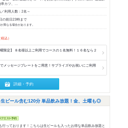
物串カツ、…
品／利用人数：2名～
日の前日23時まで
切が異なる場合があります。
（税込）
曜限定】 ８名様以上ご利用でコースの１名無料！１６名なら２
でメッセージプレートをご用意！サプライズやお祝いにご利用
詳細・予約
生ビール含む120分 単品飲み放題！金、土曜も◎
も行っております！こちらは生ビールも入ったお得な単品飲み放題と