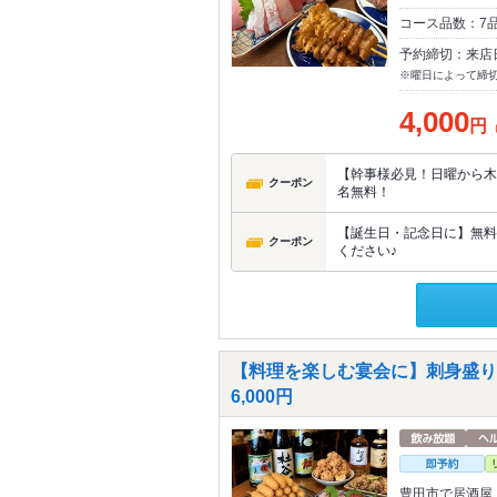
コース品数：7
予約締切：来店
※曜日によって締
4,000
円
【幹事様必見！日曜から木
クーポン
名無料！
【誕生日・記念日に】無料
クーポン
ください♪
【料理を楽しむ宴会に】刺身盛り
6,000円
豊田市で居酒屋