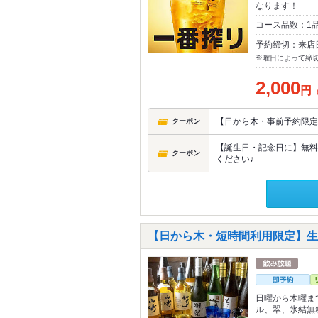
なります！
コース品数：1
予約締切：来店
※曜日によって締
2,000
円
【日から木・事前予約限定】1
クーポン
【誕生日・記念日に】無料
クーポン
ください♪
【日から木・短時間利用限定】生ビ
日曜から木曜ま
ル、翠、氷結無