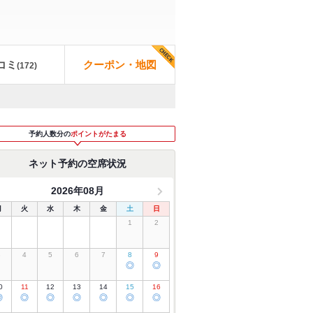
コミ
クーポン・地図
(
172
)
予約人数分の
ポイントがたまる
ネット予約の空席状況
2026年08月
月
火
水
木
金
土
日
1
2
3
4
5
6
7
8
9
◎
◎
0
11
12
13
14
15
16
◎
◎
◎
◎
◎
◎
◎