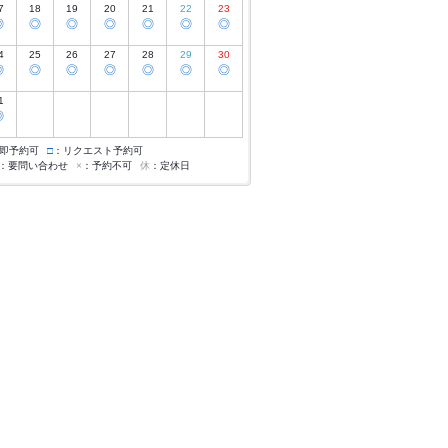
7
18
19
20
21
22
23
◎
◎
◎
◎
◎
◎
◎
4
25
26
27
28
29
30
◎
◎
◎
◎
◎
◎
◎
1
◎
即予約可
□
：リクエスト予約可
：要問い合わせ
×
：予約不可
休
：定休日