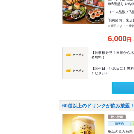
魚5種盛りや名
コース品数：7
予約締切：来店
※曜日によって締
6,000
円
【幹事様必見！日曜から木
クーポン
名無料！
【誕生日・記念日に】無料
クーポン
ください♪
60種以上のドリンクが飲み放題！
単品の飲み放題