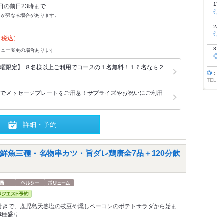
1
日の前日23時まで
切が異なる場合があります。
2
（税込）
3
ニュー変更の場合あります
曜限定】 ８名様以上ご利用でコースの１名無料！１６名なら２
◎
：
TEL
でメッセージプレートをご用意！サプライズやお祝いにご利用
詳細・予約
鮮魚三種・名物串カツ・旨ダレ鶏唐全7品＋120分飲
分付きで、鹿児島天然塩の枝豆や燻しベーコンのポテトサラダから始ま
3種盛り…