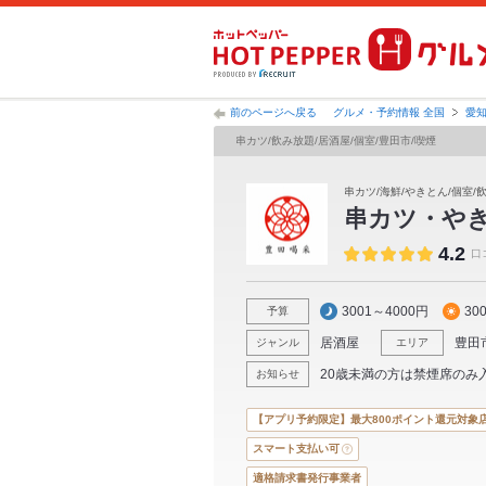
前のページへ戻る
グルメ・予約情報 全国
愛
串カツ/飲み放題/居酒屋/個室/豊田市/喫煙
串カツ/海鮮/やきとん/個室/
串カツ・やき
4.2
口
3001～4000円
30
予算
居酒屋
豊田
ジャンル
エリア
20歳未満の方は禁煙席のみ
お知らせ
【アプリ予約限定】最大800ポイント還元対象
スマート支払い可
適格請求書発行事業者