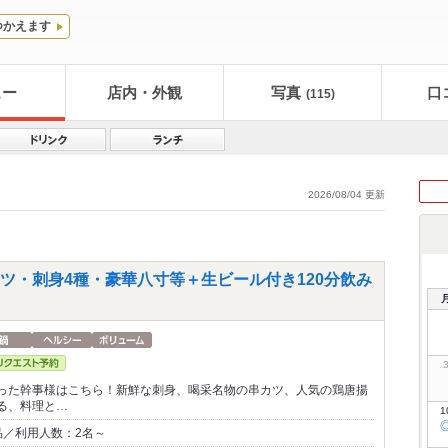
つかえます
ュー
店内・外観
写真
口
(115)
2026/08/04 更新
ツ・刺身4種・豪華八寸等＋生ビール付き120分飲み
った幹事様はこちら！新鮮な刺身、喝采名物の串カツ、人気の鶏唐揚
る、料理と…
1
品／利用人数：2名～