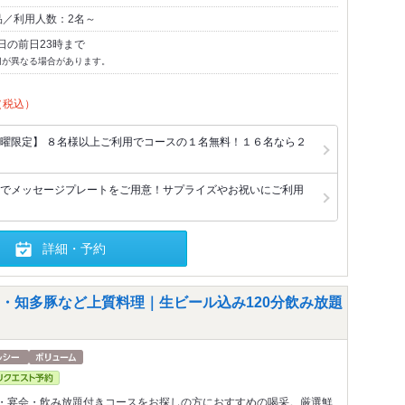
品／利用人数：2名～
日の前日23時まで
切が異なる場合があります。
（税込）
曜限定】 ８名様以上ご利用でコースの１名無料！１６名なら２
でメッセージプレートをご用意！サプライズやお祝いにご利用
詳細・予約
・知多豚など上質料理｜生ビール込み120分飲み放題
・宴会・飲み放題付きコースをお探しの方におすすめの喝采。厳選鮮