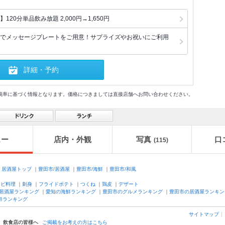
20分単品飲み放題 2,000円→1,650円
でメッセージプレートをご用意！サプライズやお祝いにご利用
詳細・予約
格及び税率に基づく情報となります。価格につきましては直接店舗へお問い合わせください。
ュー
店内・外観
写真
口
(115)
】
居酒屋トップ
｜
豊田市/居酒屋
｜
豊田市/海鮮
｜
豊田市/和風
エビ料理
｜
刺身
｜
フライドポテト
｜
つくね
｜
鶏皮
｜
デザート
居酒屋ランキング
｜
愛知の海鮮ランキング
｜
豊田市のグルメランキング
｜
豊田市の居酒屋ランキン
鮮ランキング
サイトマップ
飲食店の皆様へ
ご掲載をお考えの方はこちら