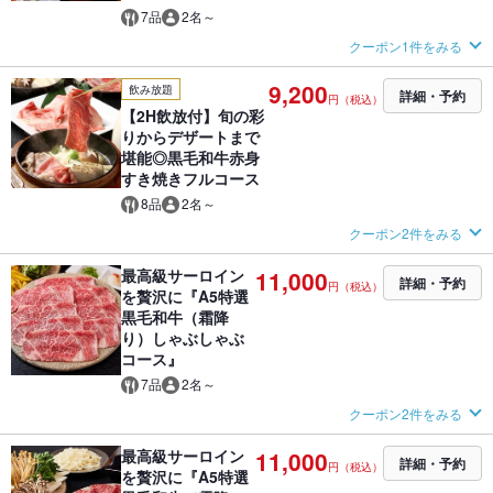
7品
2名～
クーポン1件をみる
9,200
飲み放題
詳細・予約
円（税込）
【2H飲放付】旬の彩
りからデザートまで
堪能◎黒毛和牛赤身
すき焼きフルコース
8品
2名～
クーポン2件をみる
最高級サーロイン
11,000
詳細・予約
円（税込）
を贅沢に『A5特選
黒毛和牛（霜降
り）しゃぶしゃぶ
コース』
7品
2名～
クーポン2件をみる
最高級サーロイン
11,000
詳細・予約
円（税込）
を贅沢に『A5特選