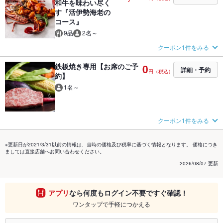
和牛を味わい尽く
す『活伊勢海老の
コース』
9品
2名～
クーポン1件をみる
鉄板焼き専用【お席のご予
0
詳細・予約
円（税込）
約】
1名～
クーポン1件をみる
※更新日が2021/3/31以前の情報は、当時の価格及び税率に基づく情報となります。 価格につき
ましては直接店舗へお問い合わせください。
2026/08/07 更新
アプリ
なら何度もログイン不要ですぐ確認！
ワンタップで手軽につかえる