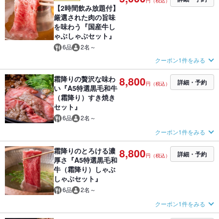
円（税込）
【2時間飲み放題付】
厳選された肉の旨味
を味わう『国産牛し
ゃぶしゃぶセット』
6品
2名～
クーポン1件をみる
霜降りの贅沢な味わ
8,800
詳細・予約
円（税込）
い『A5特選黒毛和牛
（霜降り）すき焼き
セット』
6品
2名～
クーポン1件をみる
霜降りのとろける濃
8,800
詳細・予約
円（税込）
厚さ『A5特選黒毛和
牛（霜降り）しゃぶ
しゃぶセット』
6品
2名～
クーポン1件をみる