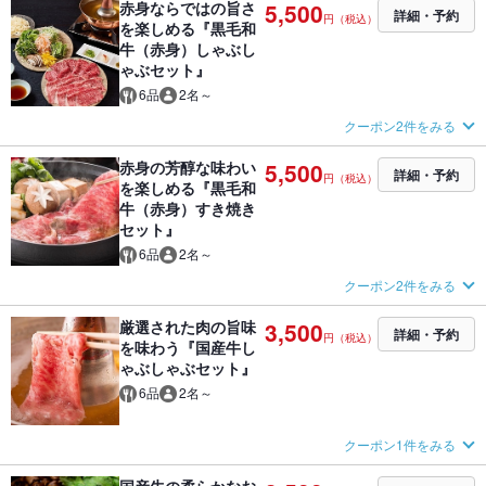
赤身ならではの旨さ
5,500
詳細・予約
円（税込）
を楽しめる『黒毛和
牛（赤身）しゃぶし
ゃぶセット』
6品
2名～
クーポン2件をみる
赤身の芳醇な味わい
5,500
詳細・予約
円（税込）
を楽しめる『黒毛和
牛（赤身）すき焼き
セット』
6品
2名～
クーポン2件をみる
厳選された肉の旨味
3,500
詳細・予約
円（税込）
を味わう『国産牛し
ゃぶしゃぶセット』
6品
2名～
クーポン1件をみる