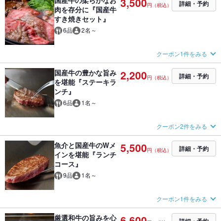
国産牛の柔らかなお
3,500
詳細・予約
円（税込）
肉を存分に『国産牛
すき焼きセット』
6品
2名～
クーポン1件をみる
国産牛の豊かな旨み
2,200
詳細・予約
円（税込）
を堪能『ステーキラ
ンチ』
6品
1名～
クーポン2件をみる
魚介と国産牛のWメ
5,500
詳細・予約
円（税込）
インを堪能『ランチ
コース』
9品
1名～
クーポン1件をみる
厳選和牛の旨みを心
6,600