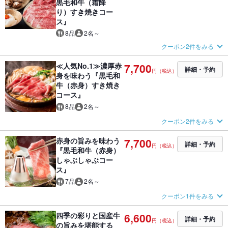
黒毛和牛（霜降
り）すき焼きコー
ス』
8品
2名～
クーポン2件をみる
≪人気No.1≫濃厚赤
7,700
詳細・予約
円（税込）
身を味わう『黒毛和
牛（赤身）すき焼き
コース』
8品
2名～
クーポン2件をみる
赤身の旨みを味わう
7,700
詳細・予約
円（税込）
『黒毛和牛（赤身）
しゃぶしゃぶコー
ス』
7品
2名～
クーポン1件をみる
四季の彩りと国産牛
6,600
詳細・予約
円（税込）
の旨みを堪能する