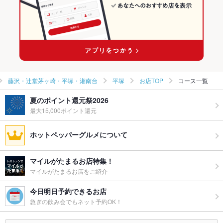
平塚駅 × 洋食
神奈川 × 鉄板焼き
平塚のグルメランキング
平塚駅 × 鉄板焼き
平塚の和食ランキング
平塚のしゃぶしゃぶ・すき焼きランキング
藤沢・辻堂茅ヶ崎・平塚・湘南台
平塚
お店TOP
コース一覧
夏のポイント還元祭2026
最大15,000ポイント還元
ホットペッパーグルメについて
マイルがたまるお店特集！
マイルがたまるお店をご紹介
今日明日予約できるお店
急ぎの飲み会でもネット予約OK！