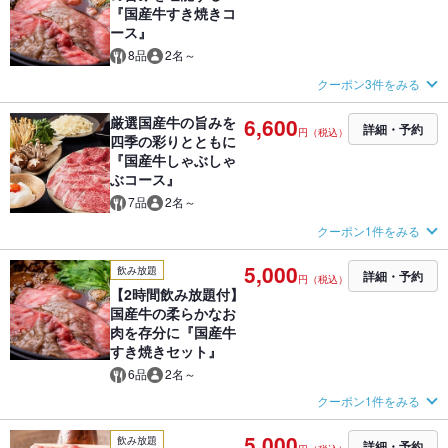
『国産牛すき焼きコ
ース』
8品
2名～
クーポン3件をみる
厳選国産牛の旨みを
6,600
詳細・予約
円（税込）
四季の彩りとともに
『国産牛しゃぶしゃ
ぶコース』
7品
2名～
クーポン1件をみる
5,000
飲み放題
詳細・予約
円（税込）
【2時間飲み放題付】
国産牛の柔らかなお
肉を存分に『国産牛
すき焼きセット』
6品
2名～
クーポン1件をみる
5,000
飲み放題
詳細・予約