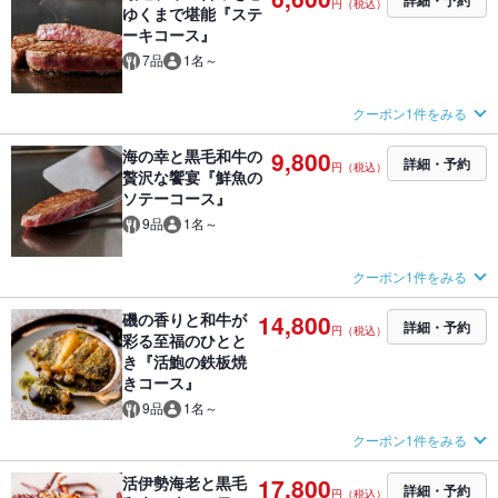
詳細・予約
円（税込）
ゆくまで堪能『ステ
ーキコース』
7品
1名～
クーポン1件をみる
海の幸と黒毛和牛の
9,800
詳細・予約
円（税込）
贅沢な饗宴『鮮魚の
ソテーコース』
9品
1名～
クーポン1件をみる
磯の香りと和牛が
14,800
詳細・予約
円（税込）
彩る至福のひとと
き『活鮑の鉄板焼
きコース』
9品
1名～
クーポン1件をみる
活伊勢海老と黒毛
17,800
詳細・予約
円（税込）