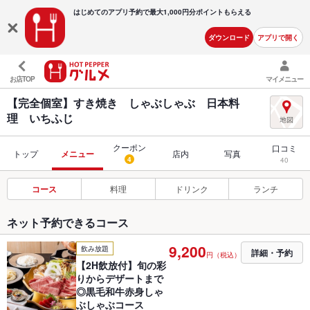
はじめてのアプリ予約で最大
1,000円分ポイントもらえる
ダウンロード
アプリで開く
お店TOP
マイメニュー
【完全個室】すき焼き しゃぶしゃぶ 日本料
理 いちふじ
クーポン
口コミ
トップ
メニュー
店内
写真
4
40
コース
料理
ドリンク
ランチ
ネット予約できるコース
9,200
飲み放題
詳細・予約
円（税込）
【2H飲放付】旬の彩
りからデザートまで
◎黒毛和牛赤身しゃ
ぶしゃぶコース