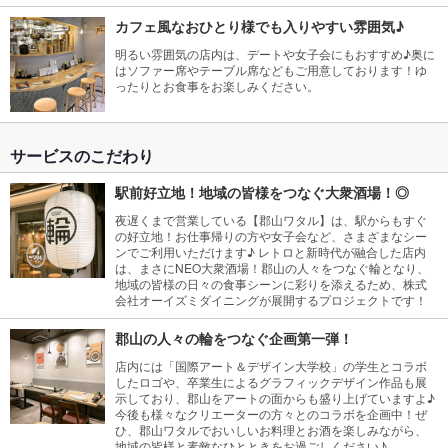
カフェ風なおひとり様でも入りやすい雰囲気♪
明るい雰囲気の店内は、デートや女子会にもおすすめ♪奥に
はソファー席やテーブル席などもご用意しております！ゆ
ったりとお食事をお楽しみください。
サービスのこだわり
駅前好立地！地域の皆様をつなぐ大衆酒場！◎
夜遅くまで営業している【郡山ワタル】は、駅からもすぐ
の好立地！お仕事帰りの方や女子会など、さまざまなシー
ンでご利用いただけます♪ レトロと新時代が融合した店内
は、まさにNEO大衆酒場！郡山の人々をつなぐ輪となり、
地域の皆様の日々の食事シーンに彩りを添えるため、株式
会社オーイズミダイニングが展開するプロジェクトです！
郡山の人々の輪をつなぐ企画第一弾！
店内には「国際アート＆デザイン大学校」の学生とコラボ
したロゴや、卒業生によるグラフィックデザイン作品も展
示しており、郡山をアートの面からも盛り上げていますよ♪
今後も様々なクリエーターの方々とのコラボを企画中！ぜ
ひ、郡山ワタルでおいしいお料理とお酒を楽しみながら、
地域の皆様と素敵なひとときをお過ごしください♪