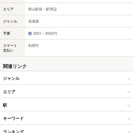
エリア
郡山駅前・駅周辺
ジャンル
居酒屋
予算
2001～3000円
スマート
利用可
支払い
関連リンク
ジャンル
居酒屋
エリア
創作
郡山駅前・駅周辺
駅
郡山 × 居酒屋
郡山駅前・駅周辺 × 居酒屋
郡山駅
キーワード
郡山 × 創作
郡山駅前・駅周辺 × 創作
ランキング
手羽先
からあげ
お茶漬け
エビ料理
カキ料理・オイスター
あん肝