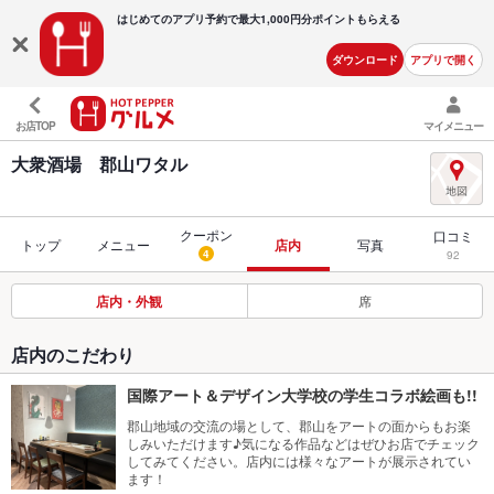
はじめてのアプリ予約で最大
1,000円分ポイントもらえる
ダウンロード
アプリで開く
お店TOP
マイメニュー
大衆酒場 郡山ワタル
クーポン
口コミ
トップ
メニュー
店内
写真
4
92
店内・外観
席
店内のこだわり
国際アート＆デザイン大学校の学生コラボ絵画も!!
郡山地域の交流の場として、郡山をアートの面からもお楽
しみいただけます♪気になる作品などはぜひお店でチェック
してみてください。店内には様々なアートが展示されてい
ます！