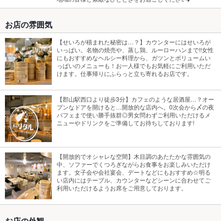
お店の雰囲気
【せいろが積まれた秘密は…？】カウンターにはせいろが
いっぱい。名物の焼売や、蒸し鶏、ルーローハンまで!!女性
にもおすすめなヘルシー料理から、ガツンとボリュームい
っぱいのメニューも！お一人様でもお気軽にご利用いただ
けます。仕事帰りにふらっと立ち寄れるお店です。
【郡山駅西口より徒歩3分】カフェのような居酒屋…？オー
プンなドアを開けると…開放的な店内へ。0次会から〆の夜
パフェまで使い勝手抜群◎男女問わずご利用いただけるメ
ニューやドリンクをご準備してお待ちしております!
【開放的でオシャレな空間】木目調のあたたかな雰囲気の
中、ソファーでくつろぎながらお食事をお楽しみいただけ
ます。女子会や会社宴会、デートなどにもおすすめ☆明る
い店内にはテーブル、カウンターなどシーンに合わせてご
利用いただけるようお席をご用意しております。
お店の外観