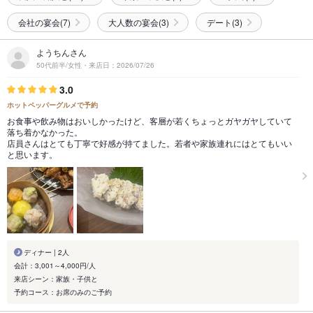
会社の宴会(7)
大人数の宴会(3)
デート(3)
ようちんさん
50代前半/女性・来店日：2026/07/26
3.0
ホットペッパーグルメで予約
お食事や飲み物はおいしかったけど、客層が若くちょっとガヤガヤしていて
落ち着かなかった。
店員さんはとても丁寧で好感が持てました。若者や家族連れにはとてもいい
と思います。
ディナー | 2人
会計：3,001～4,000円/人
来店シーン：家族・子供と
予約コース：お席のみのご予約