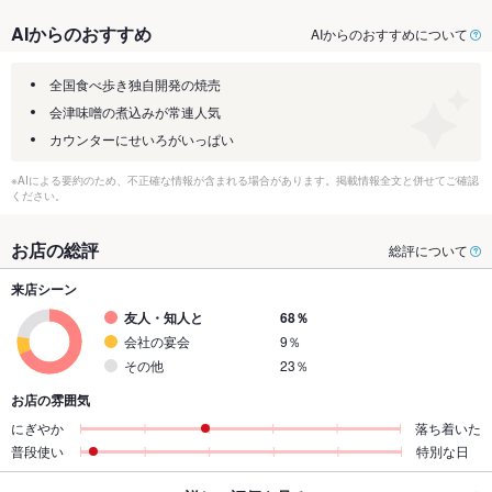
AIからのおすすめ
AIからのおすすめについて
全国食べ歩き独自開発の焼売
会津味噌の煮込みが常連人気
カウンターにせいろがいっぱい
※AIによる要約のため、不正確な情報が含まれる場合があります。掲載情報全文と併せてご確認
ください。
お店の総評
総評について
来店シーン
友人・知人と
68％
会社の宴会
9％
その他
23％
お店の雰囲気
にぎやか
落ち着いた
普段使い
特別な日