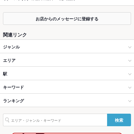
掘りごたつ
なし
お店からのメッセージに登録する
カウンター
あり ：1名様からご利用いただけます！
関連リンク
ソファー
あり
ジャンル
テラス席
なし
居酒屋
貸切
エリア
貸切不可 ：店舗の貸切等、詳細はお気軽に店舗までご相談くだ
さい♪（貸切ができない場合もございます）
創作
郡山駅前・駅周辺
駅
設備
Wi-Fi
あり
郡山 × 居酒屋
郡山駅前・駅周辺 × 居酒屋
郡山駅
キーワード
バリアフリ
なし ：各種ご宴会等、お気軽に店舗までご相談ください♪
郡山 × 創作
郡山駅前・駅周辺 × 創作
ランキング
手羽先
からあげ
お茶漬け
エビ料理
カキ料理・オイスター
あん肝
ー
にんにく料理
フライドポテト
天ぷら
つくね
ステーキ
ピザ
焼売
郡山駅 × 居酒屋
郡山駅前・駅周辺 × ダイニングバー・バル
福島のグルメランキング
駐車場
なし ：お近くのコインパーキングをご利用ください。お酒を飲
検索
まれる際はお車でのお越しはご遠慮ください。
パフェ
アヒージョ
生ハム
たこ焼き
ハラミステーキ
郡山駅 × 創作
郡山駅前・駅周辺 × 和風・創作
福島の居酒屋ランキング
その他設備
※不明点等、お気軽に店舗へご相談下さい