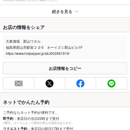
続きを見る
たばこ
お店の情報をシェア
禁煙・喫煙
全席禁煙
お席等、お気軽に店舗へお問合せ下さい。
大衆酒場 郡山ワタル
福島県郡山市駅前２-2-5 オーイズミ郡山ビル1F
喫煙専用室
あり
https://www.hotpepper.jp/strJ003581919/
※2020年4月1日～受動喫煙対策に関する法律が施行されています。正しい情報はお店へお問い
合わせください。
お店情報をコピー
お席
総席数
62席(40名様以上の人数は要相談。歓迎会など各種宴会の予約
承り中!)
最大宴会収
30人(40名様以上の人数は要相談。歓迎会など各種宴会の予約
ネットでかんたん予約
容人数
承り中!)
ご予約ならネット予約が便利です。
個室
なし
即予約
：来店日の当日22時まで受付
※曜日、コースによって締切が異なる場合があります。
座敷
リクエスト予約
：来店日の前日17時まで受付
なし