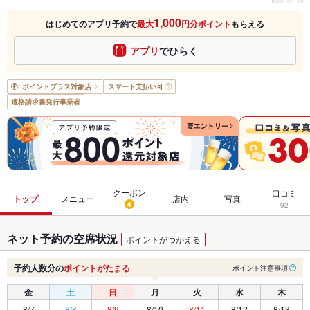
1,000
はじめてのアプリ予約で
最大
円分ポイント
もらえる
アプリ
でひらく
ポイントプラス
対象店
スマート支払い可
適格請求書発行事業者
クーポン
口コミ
トップ
メニュー
店内
写真
4
92
ネット予約の空席状況
ポイントがつかえる
予約人数分の
ポイントがたまる
ポイント注意事項
金
土
日
月
火
水
木
8/7
8/8
8/9
8/10
8/11
8/12
8/13