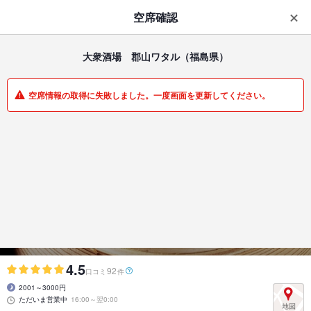
はじめてのアプリ予約で最大
1,000円分ポイントもらえる
空席確認
ダウンロード
アプリで開く
大衆酒場 郡山ワタル
（福島県）
一覧
マイメニュー
空席情報の取得に失敗しました。一度画面を更新してください。
居酒屋 | 郡山駅前・駅周辺 | 福島県
大衆酒場 郡山ワタル
郡山についに上陸！話題のネオ大衆居酒屋♪
4.5
92
口コミ
件
2001～3000円
ただいま営業中
16:00～翌0:00