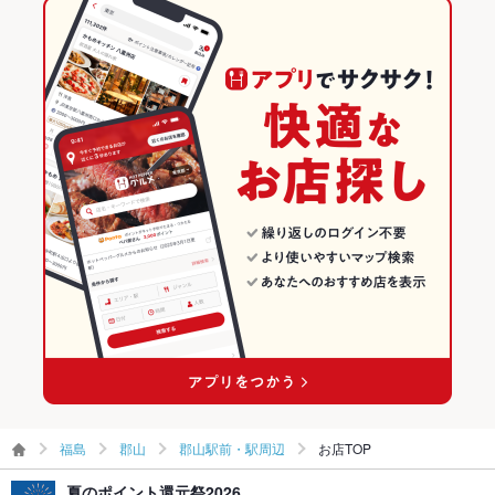
ダイニングバー・バル
福島
郡山のグルメランキング
その他
飲み放題
あり ：各種宴会をご用意しております。
和風・創作
福島 × 居酒屋
郡山の居酒屋ランキング
食べ放題
なし
郡山 × ダイニングバー・バル
福島 × 創作
郡山駅前・駅周辺のグルメランキング
お酒
カクテル充実、焼酎充実、日本酒充実
郡山 × 和風・創作
福島 × ダイニングバー・バル
郡山駅前・駅周辺の居酒屋ランキング
お子様連れ
お子様連れ歓迎 ：お子様連れも歓迎致します♪ご家族でもゆっ
郡山駅 × ダイニングバー・バル
福島 × 和風・創作
たりお食事可能です！
ウェディン
ご予約承ります。パーティーや2次会の演出もお手伝いします。
郡山駅 × 和風・創作
グパーティ
詳しくはお問合せ下さい
ー二次会
お祝い・サ
可
プライズ対
応
備考
－
福島
郡山
郡山駅前・駅周辺
お店TOP
夏のポイント還元祭2026