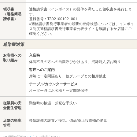
領収書
適格請求書（インボイス）の要件を満たした領収書を発行しま
（適格簡易
す。
請求書）
登録番号：T8021001021001
※適格請求書発行事業者の最新の登録状態については、インボイ
ス制度適格請求書発行事業者公表サイトを確認するか店舗にご
確認ください。
感染症対策
お客様への
入店時
取り組み
体調不良の方への自粛呼びかけあり、混雑時入店お断り
客席へのご案内
席毎に一定間隔あり、他グループとの相席禁止
テーブル/カウンターサービス
オーダー時にお客様と一定間隔保持
従業員の安
勤務時の検温、頻繁な手洗い
全衛生管理
店舗の衛生
換気設備の設置と換気、備品/卓上設置物の消毒
管理
※各項目の詳細は
こちら
をご確認ください。