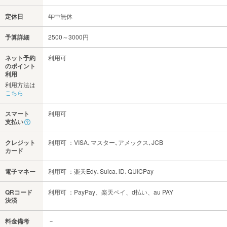
定休日
年中無休
予算詳細
2500～3000円
ネット予約
利用可
のポイント
利用
利用方法は
こちら
スマート
利用可
支払い
クレジット
利用可 ：VISA､マスター､アメックス､JCB
カード
電子マネー
利用可 ：楽天Edy､Suica､iD､QUICPay
QRコード
利用可 ：PayPay、楽天ペイ、d払い、au PAY
決済
料金備考
－