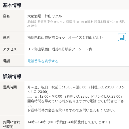
基本情報
店名
大衆酒場 郡山ワタル
郡山駅 居酒屋 宴会 オシャレ 酒場 牛 肉 魚 創作料 理日本酒 夜パフェ 煮込
み 焼売
住所
福島県郡山市駅前２-2-5 オーイズミ郡山ビル1F
アクセス
ＪＲ郡山駅西口 徒歩3分駅前アーケード内
電話
電話番号を表示する
詳細情報
営業時間
月～金、祝日、祝前日: 16:00～翌0:00 （料理L.O. 23:00 ドリン
クL.O. 23:00）
土、日: 12:00～翌0:00 （料理L.O. 23:00 ドリンクL.O. 23:00）
開店時間を早めている時がありますので電話にてお問合せ下さ
い。
お昼時間帯の宴会も承りますのでお問い合わせください。
お問い合わ
14時～24時（NET予約は24時間受付しております！）
せ時間