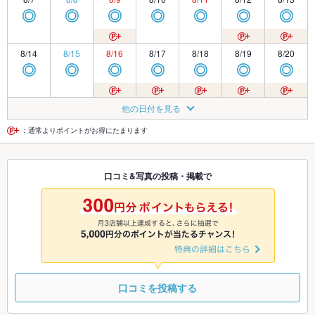
◎
◎
◎
◎
◎
◎
◎
8/14
8/15
8/16
8/17
8/18
8/19
8/20
◎
◎
◎
◎
◎
◎
◎
8/21
8/22
8/23
8/24
8/25
8/26
8/27
他の日付を見る
□
◎
◎
◎
◎
◎
◎
：通常よりポイントがお得にたまります
8/28
8/29
8/30
8/31
9/1
9/2
9/3
口コミ&写真の投稿・掲載で
◎
◎
◎
◎
◎
◎
◎
9/4
9/5
9/6
9/7
9/8
9/9
9/10
◎
◎
◎
◎
◎
◎
◎
口コミを投稿する