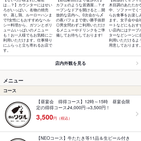
は…？】カウンターにはせい
カフェのような居酒屋…？オ
木目調のあたたか
ろがいっぱい。名物の焼売
ープンなドアを開けると…開
中、ソファーでく
や、蒸し鶏、ルーローハンま
放的な店内へ。0次会から〆
らお食事をお楽し
で!!女性にもおすすめなヘル
の夜パフェまで使い勝手抜群
ます。女子会や会
シー料理から、ガツンとボリ
◎男女問わずご利用いただけ
ートなどにもおす
ュームいっぱいのメニュー
るメニューやドリンクをご準
い店内にはテーブ
も！お一人様でもお気軽にご
備してお待ちしております!
ターなどシーンに
利用いただけます。仕事帰り
利用いただけるよ
にふらっと立ち寄れるお店で
用意しております
す。
店内外観を見る
メニュー
コース
【昼宴会 得得コース】12時～15時 昼宴会限
定の得得コース♪4,000円→3,500円！
3,500
円（税込）
【NEOコース】牛たたき等11品＆生ビール付き