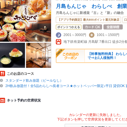
月島もんじゃ わらしべ 創
月島もんじゃに新感覚『古』と『新』の融合
【アプリ予約限定】最大800ポイント還元対象店
口
ポイントつかえる
2001～3000円
1001～1500円
【幹事無料特典】 わらし
で⇒お1人様無料！
このお店のコース
スタンダード飲み放題（ビールなし）
2H飲み放題付！全5品わらしべ長者コース★ホットペッパー限定♪平日 貸切OK 
ネット予約の空席状況
カレンダーの更新に失敗しました。
下記ボタンを押して空席状況を更新してくだ