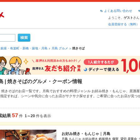
よくある問い合わせ
ようこそ、
さん
ゲスト
会員登録する（無料）
銀座・有楽町・新橋・築地・月島
月島 グルメ
焼きそば
島 | 焼きそばのグルメ・クーポン情報
島 焼きそばのお店一覧です。月島でおすすめの料理ジャンル
お好み焼き・もんじゃ
、
居酒屋
を指定すれば、シーンや気分に合ったお店がサクサク探せます。ご希望に合ったお店が見つ
チェックしてみてください。ホットペッパーグルメなら、お得なクーポンはもちろん、こだ
んじゃ
や季節のおすすめ料理など、お店の最新情報をご紹介しているので安心！24時間使え
。友達どうしの飲み会にも、会社の宴会にも、デートやパーティーにもお得に便利にホット
57
索結果
件
1～20
件を表示
お好み焼き・もんじゃ｜月島
月島 もんじゃ お好み焼き 鉄板焼き 個室 貸切 昼宴会