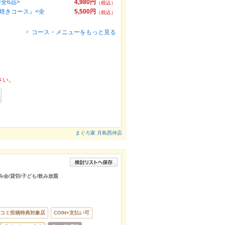
全6品>
4,980円
（税込）
焼きコース』<全
5,500円
（税込）
コース・メニューをもっと見る
さい。
まぐろ家 月島西仲店
み会/貸切/子ども/飲み放題
コミ投稿特典対象店
COIN+支払い可