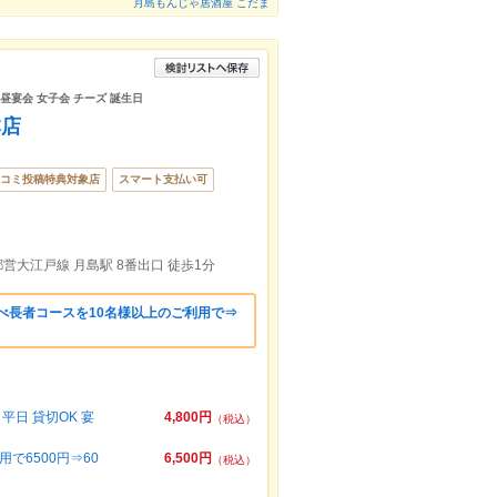
月島もんじゃ居酒屋 こだま
 昼宴会 女子会 チーズ 誕生日
本店
コミ投稿特典対象店
スマート支払い可
都営大江戸線 月島駅 8番出口 徒歩1分
べ長者コースを10名様以上のご利用で⇒
日 貸切OK 宴
4,800円
（税込）
で6500円⇒60
6,500円
（税込）