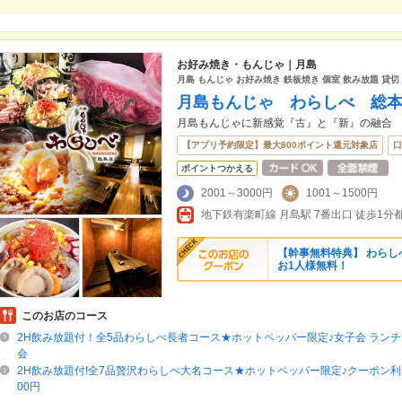
お好み焼き・もんじゃ｜月島
月島 もんじゃ お好み焼き 鉄板焼き 個室 飲み放題 貸切
月島もんじゃ わらしべ 総
月島もんじゃに新感覚『古』と『新』の融合
【アプリ予約限定】最大800ポイント還元対象店
口
ポイントつかえる
2001～3000円
1001～1500円
地下鉄有楽町線 月島駅 7番出口 徒歩1分
【幹事無料特典】 わらし
お1人様無料！
このお店のコース
2H飲み放題付！全5品わらしべ長者コース★ホットペッパー限定♪女子会 ランチ 平
会
2H飲み放題付!全7品贅沢わらしべ大名コース★ホットペッパー限定♪クーポン利用
00円