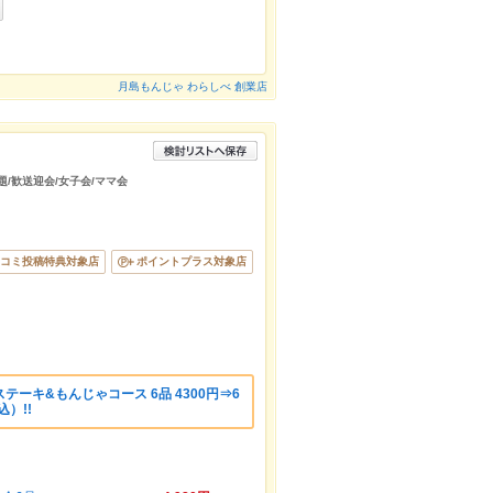
月島もんじゃ わらしべ 創業店
題/歓送迎会/女子会/ママ会
コミ投稿特典対象店
ポイントプラス対象店
ーキ&もんじゃコース 6品 4300円⇒6
）!!