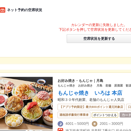
ネット予約の空席状況
カレンダーの更新に失敗しました。
下記ボタンを押して空席状況を更新してくだ
空席状況を更新する
お好み焼き・もんじゃ｜月島
もんじゃ焼き お好み焼き 月島 老舗 居酒屋 歓
もんじゃ焼き いろは 本店
昭和３０年代創業、老舗のもんじゃ人気店
【アプリ予約限定】最大800ポイント還元対象店
口
適格請求書発行事業者
ポイントつかえる
4001～5000円
2001～3000円
地下鉄有楽町線 月島駅 7番出口 徒歩4分/