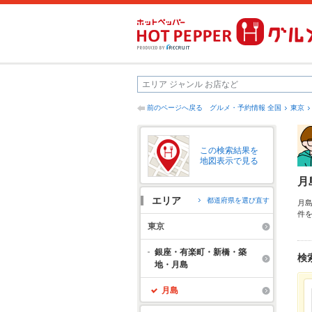
前のページへ戻る
グルメ・予約情報 全国
東京
この検索結果を
地図表示で見る
月
エリア
都道府県を選び直す
月
件
も
東京
も
す
銀座・有楽町・新橋・築
検
地・月島
月島