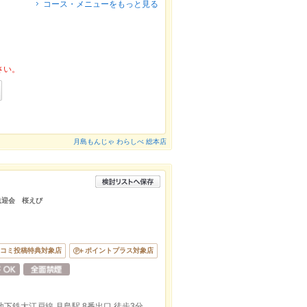
コース・メニューをもっと見る
さい。
月島もんじゃ わらしべ 総本店
送迎会 桜えび
コミ投稿特典対象店
ポイントプラス対象店
地下鉄大江戸線 月島駅 8番出口 徒歩3分