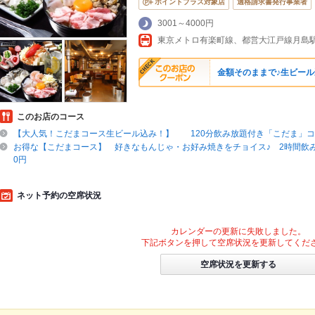
ポイントプラス対象店
適格請求書発行事業者
3001～4000円
東京メトロ有楽町線、都営大江戸線月島駅
金額そのままで♪生ビール
このお店のコース
【大人気！こだまコース生ビール込み！】 120分飲み放題付き「こだま」コース
お得な【こだまコース】 好きなもんじゃ・お好み焼きをチョイス♪ 2時間飲み放
0円
ネット予約の空席状況
カレンダーの更新に失敗しました。
下記ボタンを押して空席状況を更新してくだ
空席状況を更新する