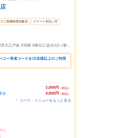
業店
コミ投稿特典対象店
スマート支払い可
地下鉄有楽町線 月島駅 7番出口 徒歩2分都営大江戸線 月島駅 8番出口 徒歩2分☆駅近に3階建ての一軒家「月島もんじゃ」
べコー長者コースを10名様以上のご利用
2,000円
（税込）
宴会
4,800円
（税込）
コース・メニューをもっと見る
さい。