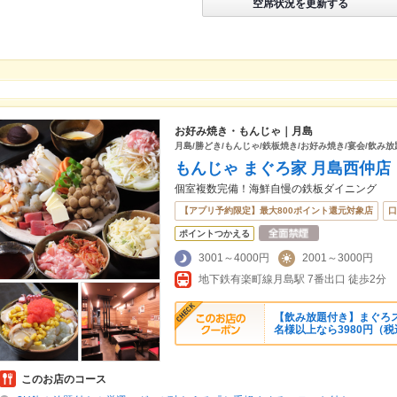
空席状況を更新する
お好み焼き・もんじゃ｜月島
月島/勝どき/もんじゃ/鉄板焼き/お好み焼き/宴会/飲み放
もんじゃ まぐろ家 月島西仲店
個室複数完備！海鮮自慢の鉄板ダイニング
【アプリ予約限定】最大800ポイント還元対象店
口
ポイントつかえる
3001～4000円
2001～3000円
地下鉄有楽町線月島駅 7番出口 徒歩2分
【飲み放題付き】まぐろステ
名様以上なら3980円（税込
このお店のコース