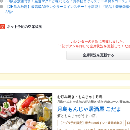
3H飲み放題付き！厳選マグロが味わえる『お手軽まぐろステーキ付きコース』<
【2H飲み放題】最高級A5ランクサーロインステーキを堪能！『絶品！豪華鉄板
8品>
ネット予約の空席状況
カレンダーの更新に失敗しました。
下記ボタンを押して空席状況を更新してくだ
空席状況を更新する
お好み焼き・もんじゃ｜月島
月島/もんじゃ焼き/お好み焼き/焼きそば/コース/宴会/飲
月島もんじゃ居酒屋 こだま
酒ともんじゃがうまい店。
【アプリ予約限定】最大800ポイント還元対象店
口