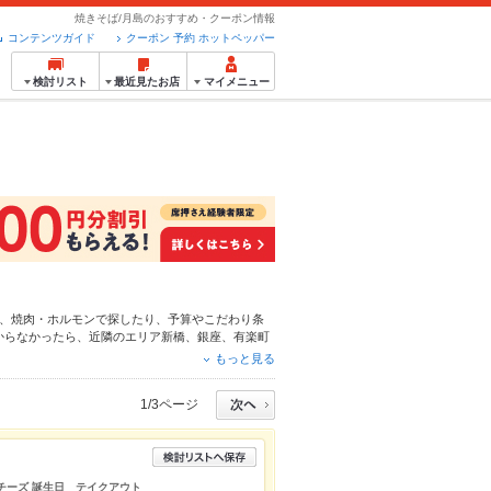
焼きそば/月島のおすすめ・クーポン情報
コンテンツガイド
クーポン 予約 ホットペッパー
検討リスト
最近見たお店
マイメニュー
、
焼肉・ホルモン
で探したり、予算やこだわり条
からなかったら、近隣のエリア
新橋
、
銀座
、
有楽町
わりメニュー
からあげ
、
モツ煮込み
、
明太子チーズ
もっと見る
る簡単便利なネット予約が使えるお店も拡大中で
ペッパーグルメをご利用ください。
1/3ページ
 チーズ 誕生日 テイクアウト