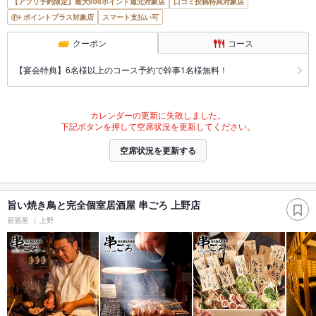
【アプリ予約限定】最大800ポイント還元対象店
口コミ投稿特典対象店
ポイントプラス対象店
スマート支払い可
クーポン
コース
【宴会特典】6名様以上のコース予約で幹事1名様無料！
カレンダーの更新に失敗しました。
下記ボタンを押して空席状況を更新してください。
空席状況を更新する
旨い焼き鳥と完全個室居酒屋 串ごろ 上野店
居酒屋
上野