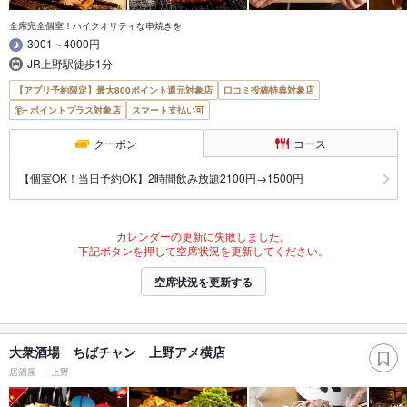
全席完全個室！ハイクオリティな串焼きを
3001～4000円
JR上野駅徒歩1分
【アプリ予約限定】最大800ポイント還元対象店
口コミ投稿特典対象店
ポイントプラス対象店
スマート支払い可
クーポン
コース
【個室OK！当日予約OK】2時間飲み放題2100円→1500円
カレンダーの更新に失敗しました。
下記ボタンを押して空席状況を更新してください。
空席状況を更新する
大衆酒場 ちばチャン 上野アメ横店
居酒屋
上野