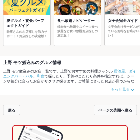
夏グルメ・宴会パーフ
食べ放題ナビゲーター
女子会完全ガイド
ェクトガイド
焼肉食べ放題やスイーツ食べ
女子会向けサービスが
放題など食べ放題お店探しの
ているお得なお店がい
幹事さんのお店探しを強力サ
決定版！
い！
ポート！お店探しの決定版！
上野 モツ煮込みのグルメ情報
上野 モツ煮込みのお店一覧です。上野でおすすめの料理ジャンル
居酒屋
、
ダイ
ニングバー・バル
、
和食
で探したり、予算やこだわり条件を指定すれば、シー
ンや気分に合ったお店がサクサク探せます。ご希望に合ったお店が見つからな
かったら、近隣のエリア
上野
、
浅草
、
御徒町
もチェックしてみてください。ホ
もっと見る
ットペッパーグルメなら、お得なクーポンはもちろん、こだわりメニュー
から
あげ
、
馬刺し
、
お茶漬け
や季節のおすすめ料理など、お店の最新情報をご紹介
しているので安心！24時間使える簡単便利なネット予約が使えるお店も拡大中
です。友達どうしの飲み会にも、会社の宴会にも、デートやパーティーにもお
戻る
ページの先頭へ戻る
得に便利にホットペッパーグルメをご利用ください。