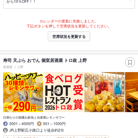
から10％OFF！！
カレンダーの更新に失敗しました。
下記ボタンを押して空席状況を更新してください。
空席状況を更新する
寿司 天ぷら おでん 個室居酒屋 トロ政 上野
居酒屋
上野
日替わりの朝獲れ鮮魚と自家製レモンサワー
3001～4000円
501～1000円
JR上野駅広小路口より徒歩約2分