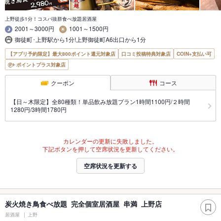
上野徒歩1分！コスパ抜群食べ放題居酒屋
2001～3000円
1001～1500円
御徒町･上野駅から1分!上野御徒町A6出口から1分
【アプリ予約限定】最大800ポイント還元対象店
口コミ投稿特典対象店
COIN+支払い可
ポイントプラス対象店
クーポン
コース
【日～木限定】全80種類！単品飲み放題プラン1時間1100円/２時間
1280円/3時間1780円
カレンダーの更新に失敗しました。
下記ボタンを押して空席状況を更新してください。
空席状況を更新する
炭火焼き鳥食べ放題 完全個室居酒屋 串満 上野店
居酒屋
上野