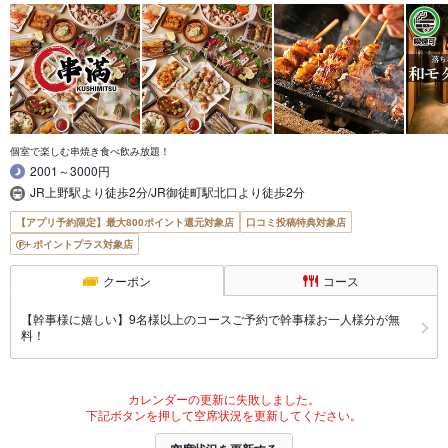
個室で楽しむ串焼き食べ飲み放題！
2001～3000円
JR上野駅より徒歩2分/JR御徒町駅北口より徒歩2分
【アプリ予約限定】最大800ポイント還元対象店
口コミ投稿特典対象店
ポイントプラス対象店
クーポン
コース
【幹事様に嬉しい】9名様以上のコースご予約で幹事様お一人様分が無
料！
カレンダーの更新に失敗しました。
下記ボタンを押して空席状況を更新してください。