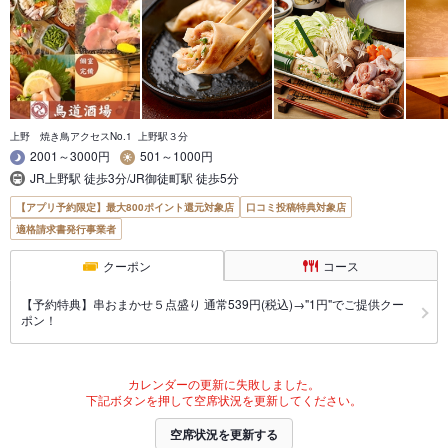
上野 焼き鳥アクセスNo.1 上野駅３分
2001～3000円
501～1000円
JR上野駅 徒歩3分/JR御徒町駅 徒歩5分
【アプリ予約限定】最大800ポイント還元対象店
口コミ投稿特典対象店
適格請求書発行事業者
クーポン
コース
【予約特典】串おまかせ５点盛り 通常539円(税込)→"1円"でご提供クー
ポン！
カレンダーの更新に失敗しました。
下記ボタンを押して空席状況を更新してください。
空席状況を更新する