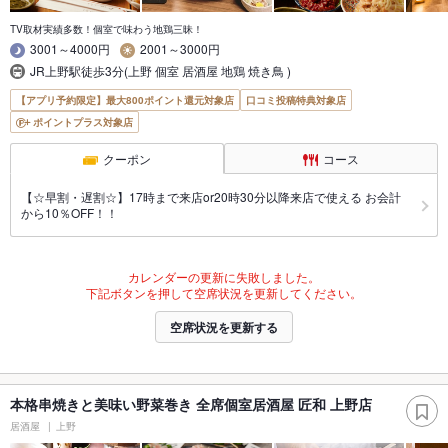
TV取材実績多数！個室で味わう地鶏三昧！
3001～4000円
2001～3000円
JR上野駅徒歩3分(上野 個室 居酒屋 地鶏 焼き鳥 )
【アプリ予約限定】最大800ポイント還元対象店
口コミ投稿特典対象店
ポイントプラス対象店
クーポン
コース
【☆早割・遅割☆】17時まで来店or20時30分以降来店で使える お会計
から10％OFF！！
カレンダーの更新に失敗しました。
下記ボタンを押して空席状況を更新してください。
空席状況を更新する
本格串焼きと美味い野菜巻き 全席個室居酒屋 匠和 上野店
居酒屋
上野