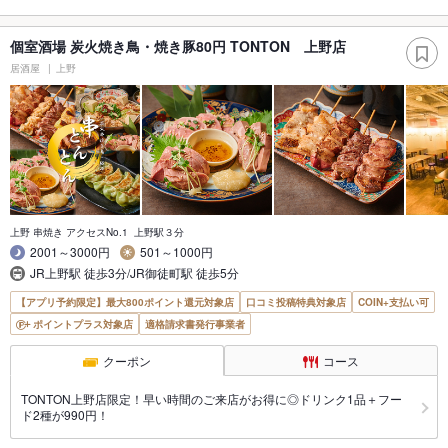
個室酒場 炭火焼き鳥・焼き豚80円 TONTON 上野店
居酒屋
上野
上野 串焼き アクセスNo.1 上野駅３分
2001～3000円
501～1000円
JR上野駅 徒歩3分/JR御徒町駅 徒歩5分
【アプリ予約限定】最大800ポイント還元対象店
口コミ投稿特典対象店
COIN+支払い可
ポイントプラス対象店
適格請求書発行事業者
クーポン
コース
TONTON上野店限定！早い時間のご来店がお得に◎ドリンク1品＋フー
ド2種が990円！