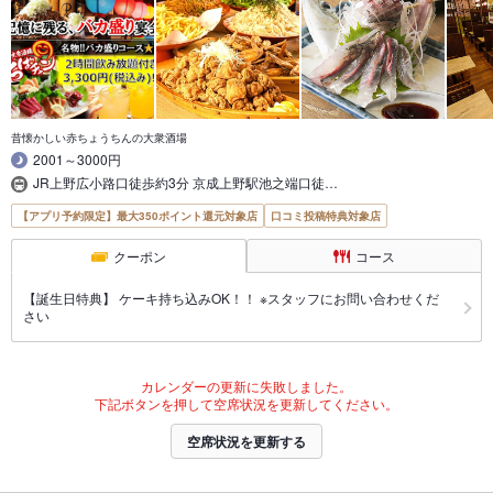
昔懐かしい赤ちょうちんの大衆酒場
2001～3000円
JR上野広小路口徒歩約3分 京成上野駅池之端口徒…
【アプリ予約限定】最大350ポイント還元対象店
口コミ投稿特典対象店
クーポン
コース
【誕生日特典】 ケーキ持ち込みOK！！ ※スタッフにお問い合わせくだ
さい
カレンダーの更新に失敗しました。
下記ボタンを押して空席状況を更新してください。
空席状況を更新する