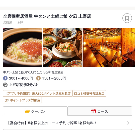
全席個室居酒屋 牛タンと土鍋ご飯 夕凪 上野店
居酒屋
上野
牛タン土鍋ご飯おでんにこだわる和食居酒屋
3001～4000円
1501～2000円
上野駅徒歩3分♪♪
【アプリ予約限定】最大800ポイント還元対象店
口コミ投稿特典対象店
ポイントプラス対象店
クーポン
コース
【宴会特典】8名様以上のコース予約で幹事1名様無料！