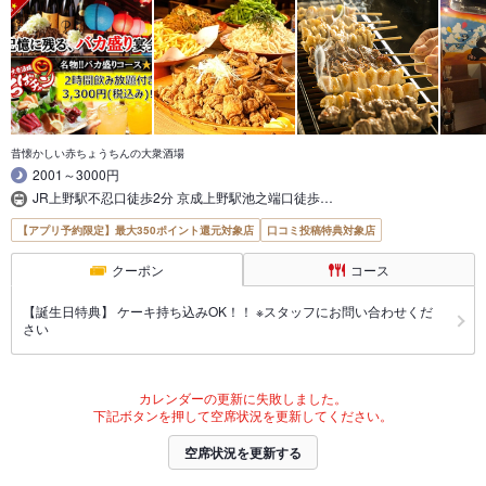
昔懐かしい赤ちょうちんの大衆酒場
2001～3000円
JR上野駅不忍口徒歩2分 京成上野駅池之端口徒歩…
【アプリ予約限定】最大350ポイント還元対象店
口コミ投稿特典対象店
クーポン
コース
【誕生日特典】 ケーキ持ち込みOK！！ ※スタッフにお問い合わせくだ
さい
カレンダーの更新に失敗しました。
下記ボタンを押して空席状況を更新してください。
空席状況を更新する