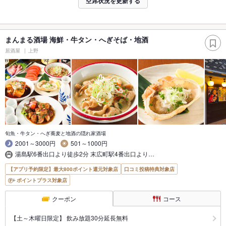
空席状況を更新する
まんまる酒場 海鮮・牛タン・へぎそば・地酒
居酒屋
上野
旬魚・牛タン・へぎ蕎麦と地酒の隠れ家酒場
2001～3000円
501～1000円
湯島駅6番出口より徒歩2分 末広町駅4番出口より…
【アプリ予約限定】最大800ポイント還元対象店
口コミ投稿特典対象店
ポイントプラス対象店
クーポン
コース
【土～木曜日限定】 飲み放題30分延長無料