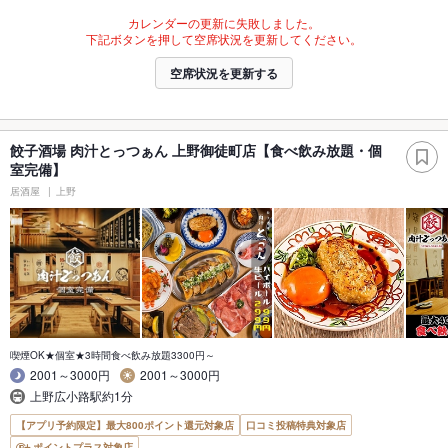
カレンダーの更新に失敗しました。
下記ボタンを押して空席状況を更新してください。
空席状況を更新する
餃子酒場 肉汁とっつぁん 上野御徒町店【食べ飲み放題・個
室完備】
居酒屋
上野
喫煙OK★個室★3時間食べ飲み放題3300円～
2001～3000円
2001～3000円
上野広小路駅約1分
【アプリ予約限定】最大800ポイント還元対象店
口コミ投稿特典対象店
ポイントプラス対象店