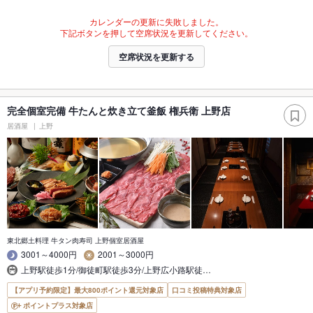
カレンダーの更新に失敗しました。
下記ボタンを押して空席状況を更新してください。
空席状況を更新する
完全個室完備 牛たんと炊き立て釜飯 権兵衛 上野店
居酒屋
上野
東北郷土料理 牛タン肉寿司 上野個室居酒屋
3001～4000円
2001～3000円
上野駅徒歩1分/御徒町駅徒歩3分/上野広小路駅徒…
【アプリ予約限定】最大800ポイント還元対象店
口コミ投稿特典対象店
ポイントプラス対象店