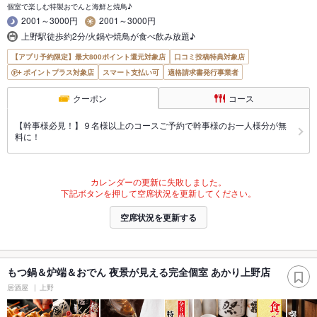
個室で楽しむ特製おでんと海鮮と焼鳥♪
2001～3000円
2001～3000円
上野駅徒歩約2分/火鍋や焼鳥が食べ飲み放題♪
【アプリ予約限定】最大800ポイント還元対象店
口コミ投稿特典対象店
ポイントプラス対象店
スマート支払い可
適格請求書発行事業者
クーポン
コース
【幹事様必見！】９名様以上のコースご予約で幹事様のお一人様分が無
料に！
カレンダーの更新に失敗しました。
下記ボタンを押して空席状況を更新してください。
空席状況を更新する
もつ鍋＆炉端＆おでん 夜景が見える完全個室 あかり上野店
居酒屋
上野