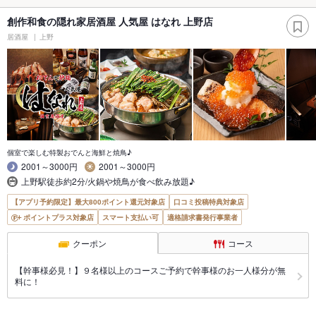
創作和食の隠れ家居酒屋 人気屋 はなれ 上野店
居酒屋
上野
個室で楽しむ特製おでんと海鮮と焼鳥♪
2001～3000円
2001～3000円
上野駅徒歩約2分/火鍋や焼鳥が食べ飲み放題♪
【アプリ予約限定】最大800ポイント還元対象店
口コミ投稿特典対象店
ポイントプラス対象店
スマート支払い可
適格請求書発行事業者
クーポン
コース
【幹事様必見！】９名様以上のコースご予約で幹事様のお一人様分が無
料に！