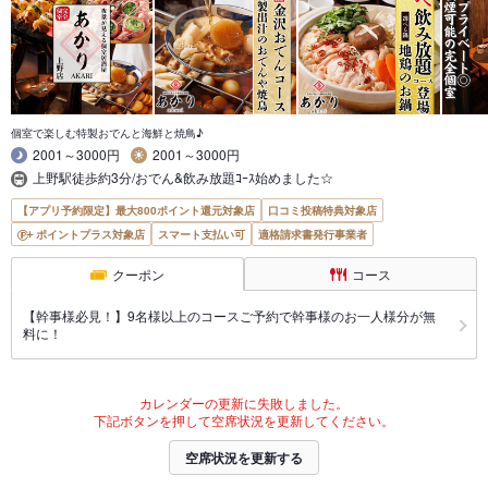
個室で楽しむ特製おでんと海鮮と焼鳥♪
2001～3000円
2001～3000円
上野駅徒歩約3分/おでん&飲み放題ｺｰｽ始めました☆
【アプリ予約限定】最大800ポイント還元対象店
口コミ投稿特典対象店
ポイントプラス対象店
スマート支払い可
適格請求書発行事業者
クーポン
コース
【幹事様必見！】9名様以上のコースご予約で幹事様のお一人様分が無
料に！
カレンダーの更新に失敗しました。
下記ボタンを押して空席状況を更新してください。
空席状況を更新する