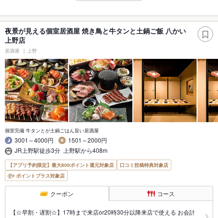
夜景が見える個室居酒屋 焼き鳥と牛タンと土鍋ご飯 八かい
上野店
居酒屋
上野
個室完備 牛タンとが土鍋ごはん旨い居酒屋
3001～4000円
1501～2000円
JR上野駅徒歩3分 上野駅から408m
【アプリ予約限定】最大800ポイント還元対象店
口コミ投稿特典対象店
ポイントプラス対象店
クーポン
コース
【☆早割・遅割☆】17時まで来店or20時30分以降来店で使える お会計