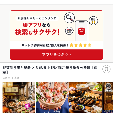
野菜巻き串と釜飯 とり酒場 上野駅前店 焼き鳥食べ放題【個
室】
居酒屋
上野