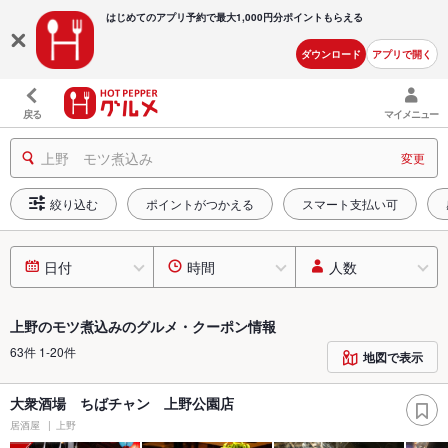
はじめてのアプリ予約で最大
1,000円分ポイントもらえる
ダウンロード
アプリで開く
戻る
マイメニュー
上野 モツ煮込み
変更
絞り込む
ポイントがつかえる
スマート支払い可
日付
時間
人数
上野のモツ煮込みのグルメ・クーポン情報
63件 1-20件
地図で表示
大衆酒場 ちばチャン 上野公園店
居酒屋
上野