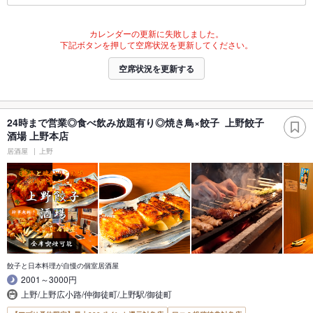
カレンダーの更新に失敗しました。
下記ボタンを押して空席状況を更新してください。
空席状況を更新する
24時まで営業◎食べ飲み放題有り◎焼き鳥×餃子 上野餃子
酒場 上野本店
居酒屋
上野
餃子と日本料理が自慢の個室居酒屋
2001～3000円
上野/上野広小路/仲御徒町/上野駅/御徒町