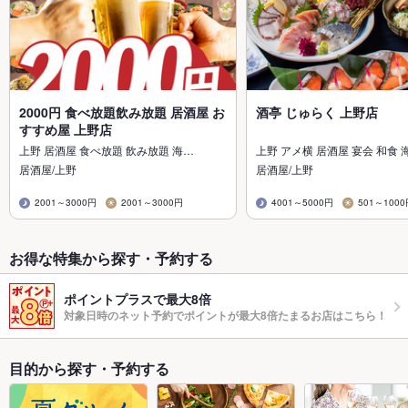
2000円 食べ放題飲み放題 居酒屋 お
酒亭 じゅらく 上野店
すすめ屋 上野店
上野 居酒屋 食べ放題 飲み放題 海…
上野 アメ横 居酒屋 宴会 和食 
居酒屋/上野
居酒屋/上野
2001～3000円
2001～3000円
4001～5000円
501～100
お得な特集から探す・予約する
ポイントプラスで最大8倍
対象日時のネット予約でポイントが最大8倍たまるお店はこちら！
目的から探す・予約する