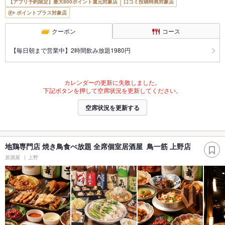
【アプリ予約限定】最大800ポイント還元対象店
口コミ投稿特典対象店
ポイントプラス対象店
クーポン
コース
【毎日朝まで営業中】2時間飲み放題1980円
カレンダーの更新に失敗しました。
下記ボタンを押して空席状況を更新してください。
空席状況を更新する
地鶏専門店 焼き鳥食べ放題 全席個室居酒屋 鳥一筋 上野店
居酒屋
上野