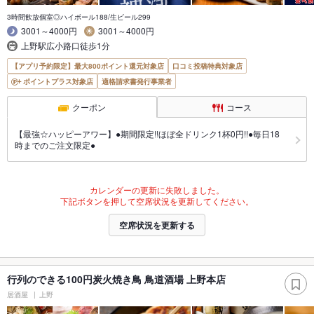
3時間飲放個室◎ハイボール188/生ビール299
3001～4000円
3001～4000円
上野駅広小路口徒歩1分
【アプリ予約限定】最大800ポイント還元対象店
口コミ投稿特典対象店
ポイントプラス対象店
適格請求書発行事業者
クーポン
コース
【最強☆ハッピーアワー】●期間限定!!ほぼ全ドリンク1杯0円!!●毎日18
時までのご注文限定●
カレンダーの更新に失敗しました。
下記ボタンを押して空席状況を更新してください。
空席状況を更新する
行列のできる100円炭火焼き鳥 鳥道酒場 上野本店
居酒屋
上野