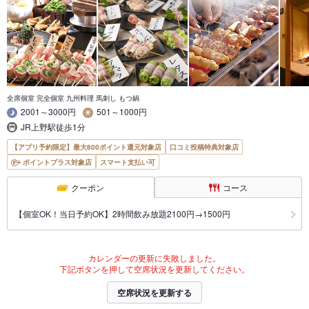
全席個室 完全個室 九州料理 馬刺し もつ鍋
2001～3000円
501～1000円
JR上野駅徒歩1分
【アプリ予約限定】最大800ポイント還元対象店
口コミ投稿特典対象店
ポイントプラス対象店
スマート支払い可
クーポン
コース
【個室OK！当日予約OK】2時間飲み放題2100円→1500円
カレンダーの更新に失敗しました。
下記ボタンを押して空席状況を更新してください。
空席状況を更新する