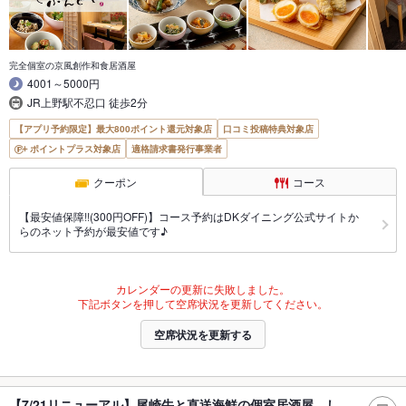
完全個室の京風創作和食居酒屋
4001～5000円
JR上野駅不忍口 徒歩2分
【アプリ予約限定】最大800ポイント還元対象店
口コミ投稿特典対象店
ポイントプラス対象店
適格請求書発行事業者
クーポン
コース
【最安値保障!!(300円OFF)】コース予約はDKダイニング公式サイトか
らのネット予約が最安値です♪
カレンダーの更新に失敗しました。
下記ボタンを押して空席状況を更新してください。
空席状況を更新する
【7/21リニューアル】尾崎牛と直送海鮮の個室居酒屋 し