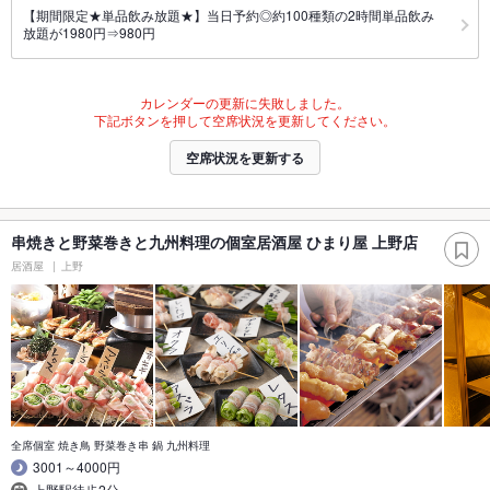
【期間限定★単品飲み放題★】当日予約◎約100種類の2時間単品飲み
放題が1980円⇒980円
カレンダーの更新に失敗しました。
下記ボタンを押して空席状況を更新してください。
空席状況を更新する
串焼きと野菜巻きと九州料理の個室居酒屋 ひまり屋 上野店
居酒屋
上野
全席個室 焼き鳥 野菜巻き串 鍋 九州料理
3001～4000円
上野駅徒歩2分