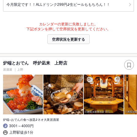
今月限定です！！ALLドリンク299円♪生ビールももちろん！！
カレンダーの更新に失敗しました。
下記ボタンを押して空席状況を更新してください。
空席状況を更新する
炉端とおでん 呼炉凪来 上野店
居酒屋
上野
炉端×おでんの食べ放題♪ネオ大衆居酒屋
3001～4000円
上野駅徒歩1分