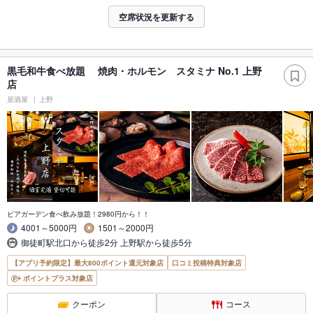
空席状況を更新する
黒毛和牛食べ放題 焼肉・ホルモン スタミナ No.1 上野
店
居酒屋
上野
ビアガーデン食べ飲み放題！2980円から！！
4001～5000円
1501～2000円
御徒町駅北口から徒歩2分 上野駅から徒歩5分
【アプリ予約限定】最大800ポイント還元対象店
口コミ投稿特典対象店
ポイントプラス対象店
クーポン
コース