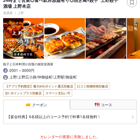
酒場 上野本店
居酒屋
上野
餃子と日本料理が自慢の個室居酒屋
2001～3000円
上野/上野広小路/仲御徒町/上野駅/御徒町
【アプリ予約限定】最大800ポイント還元対象店
口コミ投稿特典対象店
ポイントプラス対象店
スマート支払い可
クーポン
コース
【宴会特典】6名様以上のコース予約で幹事1名様無料！
カレンダーの更新に失敗しました。