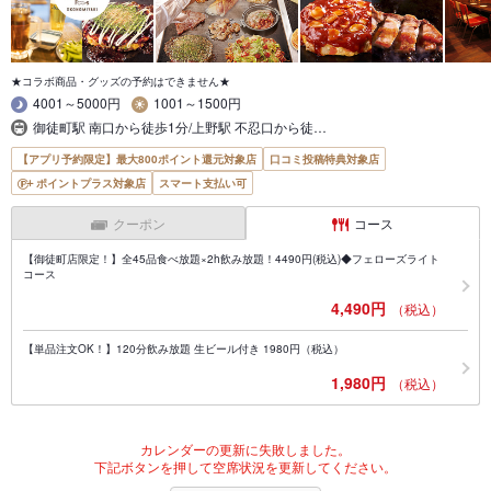
★コラボ商品・グッズの予約はできません★
4001～5000円
1001～1500円
御徒町駅 南口から徒歩1分/上野駅 不忍口から徒…
【アプリ予約限定】最大800ポイント還元対象店
口コミ投稿特典対象店
ポイントプラス対象店
スマート支払い可
クーポン
コース
【御徒町店限定！】全45品食べ放題×2h飲み放題！4490円(税込)◆フェローズライト
コース
4,490円
（税込）
【単品注文OK！】120分飲み放題 生ビール付き 1980円（税込）
1,980円
（税込）
カレンダーの更新に失敗しました。
下記ボタンを押して空席状況を更新してください。