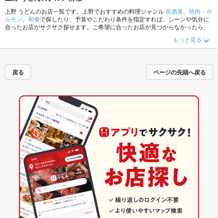
上野 うどんのお店一覧です。上野でおすすめの料理ジャンル
居酒屋
、
焼肉・ホ
ルモン
、
和食
で探したり、予算やこだわり条件を指定すれば、シーンや気分に
合ったお店がサクサク探せます。ご希望に合ったお店が見つからなかったら、
近隣のエリア
上野
、
浅草
、
御徒町
もチェックしてみてください。ホットペッパ
もっと見る
ーグルメなら、お得なクーポンはもちろん、こだわりメニュー
からあげ
、
馬刺
し
、
お茶漬け
や季節のおすすめ料理など、お店の最新情報をご紹介しているの
で安心！24時間使える簡単便利なネット予約が使えるお店も拡大中です。友達
どうしの飲み会にも、会社の宴会にも、デートやパーティーにもお得に便利に
戻る
ページの先頭へ戻る
ホットペッパーグルメをご利用ください。