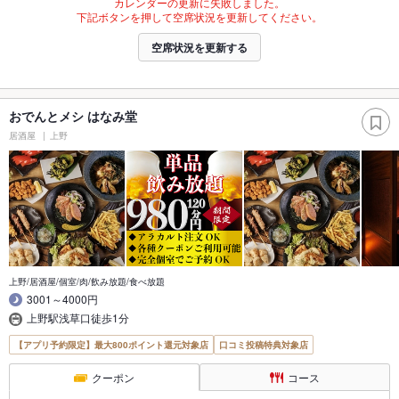
カレンダーの更新に失敗しました。
下記ボタンを押して空席状況を更新してください。
空席状況を更新する
おでんとメシ はなみ堂
居酒屋
上野
上野/居酒屋/個室/肉/飲み放題/食べ放題
3001～4000円
上野駅浅草口徒歩1分
【アプリ予約限定】最大800ポイント還元対象店
口コミ投稿特典対象店
クーポン
コース