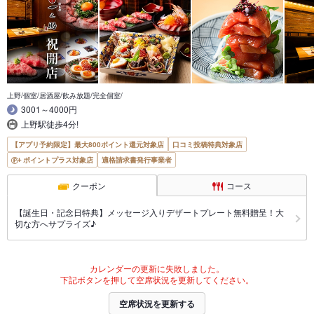
上野/個室/居酒屋/飲み放題/完全個室/
3001～4000円
上野駅徒歩4分!
【アプリ予約限定】最大800ポイント還元対象店
口コミ投稿特典対象店
ポイントプラス対象店
適格請求書発行事業者
クーポン
コース
【誕生日・記念日特典】メッセージ入りデザートプレート無料贈呈！大
切な方へサプライズ♪
カレンダーの更新に失敗しました。
下記ボタンを押して空席状況を更新してください。
空席状況を更新する