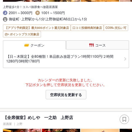
上野徒歩1分！コスパ抜群食べ放題居酒屋
2001～3000円
1001～1500円
御徒町･上野駅から1分!上野御徒町A6出口から1分
【アプリ予約限定】最大800ポイント還元対象店
口コミ投稿特典対象店
COIN+支払い可
ポイントプラス対象店
クーポン
コース
【日～木限定】全80種類！単品飲み放題プラン1時間1100円/２時間
1280円/3時間1780円
カレンダーの更新に失敗しました。
下記ボタンを押して空席状況を更新してください。
空席状況を更新する
【全席個室】めしや 一之助 上野店
居酒屋
上野