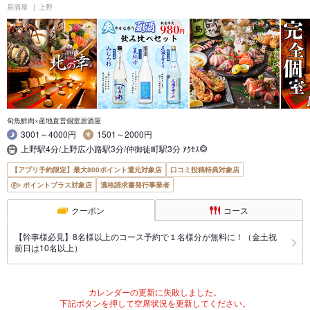
居酒屋
上野
旬魚鮮肉×産地直営個室居酒屋
3001～4000円
1501～2000円
上野駅4分/上野広小路駅3分/仲御徒町駅3分 ｱｸｾｽ◎
【アプリ予約限定】最大800ポイント還元対象店
口コミ投稿特典対象店
ポイントプラス対象店
適格請求書発行事業者
クーポン
コース
【幹事様必見】8名様以上のコース予約で１名様分が無料に！（金土祝
前日は10名以上）
カレンダーの更新に失敗しました。
下記ボタンを押して空席状況を更新してください。