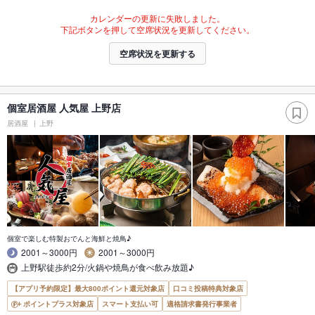
カレンダーの更新に失敗しました。
下記ボタンを押して空席状況を更新してください。
空席状況を更新する
個室居酒屋 人気屋 上野店
居酒屋
上野
個室で楽しむ特製おでんと海鮮と焼鳥♪
2001～3000円
2001～3000円
上野駅徒歩約2分/火鍋や焼鳥が食べ飲み放題♪
【アプリ予約限定】最大800ポイント還元対象店
口コミ投稿特典対象店
ポイントプラス対象店
スマート支払い可
適格請求書発行事業者