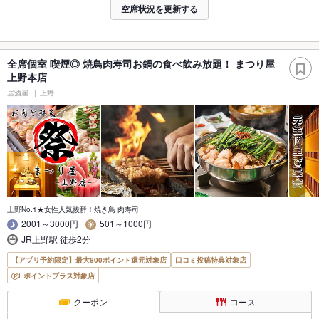
空席状況を更新する
全席個室 喫煙◎ 焼鳥肉寿司お鍋の食べ飲み放題！ まつり屋
上野本店
居酒屋
上野
上野No.1★女性人気抜群！焼き鳥 肉寿司
2001～3000円
501～1000円
JR上野駅 徒歩2分
【アプリ予約限定】最大800ポイント還元対象店
口コミ投稿特典対象店
ポイントプラス対象店
クーポン
コース