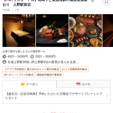
おり 上野駅前店
居酒屋
上野
お箸で贅沢を愉しむ大人の個室和バル
4001～5000円
2001～3000円
京成上野駅30秒､JR上野駅3分の夜景が見られる居…
【アプリ予約限定】最大800ポイント還元対象店
口コミ投稿特典対象店
ポイントプラス対象店
適格請求書発行事業者
クーポン
コース
【誕生日・記念日特典】予約いただいた方限定でデザートプレート☆プ
レゼント