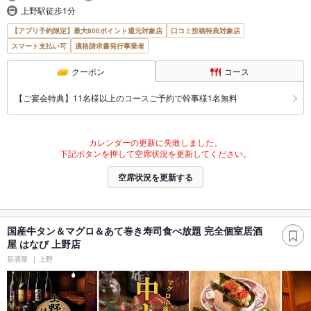
上野駅徒歩1分
【アプリ予約限定】最大800ポイント還元対象店
口コミ投稿特典対象店
スマート支払い可
適格請求書発行事業者
クーポン
コース
【ご宴会特典】11名様以上のコースご予約で幹事様1名無料
カレンダーの更新に失敗しました。
下記ボタンを押して空席状況を更新してください。
空席状況を更新する
国産牛タン＆マグロ＆あて巻き寿司食べ放題 完全個室居酒
屋 はなび 上野店
居酒屋
上野