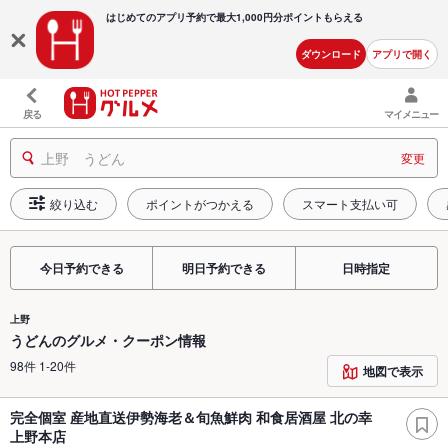
はじめてのアプリ予約で最大
1,000円分ポイントもらえる
ダウンロード
アプリで開く
戻る
マイメニュー
上野 うどん
変更
絞り込む
ポイントがつかえる
スマート支払い可
今日予約できる
明日予約できる
日時指定
上野
うどんのグルメ・クーポン情報
98件 1-20件
地図で表示
完全個室 産地直送伊勢海老＆旬魚鮮肉 和食居酒屋 北の幸
上野本店