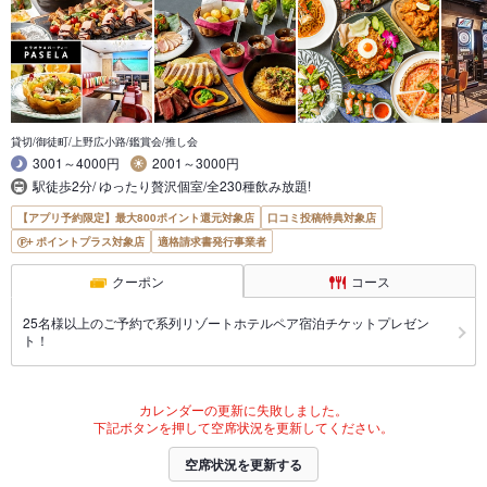
貸切/御徒町/上野広小路/鑑賞会/推し会
3001～4000円
2001～3000円
駅徒歩2分/ ゆったり贅沢個室/全230種飲み放題!
【アプリ予約限定】最大800ポイント還元対象店
口コミ投稿特典対象店
ポイントプラス対象店
適格請求書発行事業者
クーポン
コース
25名様以上のご予約で系列リゾートホテルペア宿泊チケットプレゼン
ト！
カレンダーの更新に失敗しました。
下記ボタンを押して空席状況を更新してください。
空席状況を更新する