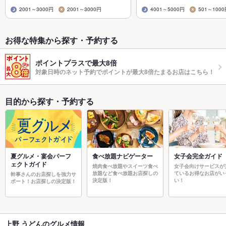
2001～3000円
2001～3000円
4001～5000円
501～100
お得な特集から探す・予約する
ポイントプラスで最大8倍
対象日時のネット予約でポイントが最大8倍たまるお店はこちら！
目的から探す・予約する
夏グルメ・宴会パーフ
食べ放題ナビゲーター
女子会完全ガイド
ェクトガイド
焼肉食べ放題やスイーツ食べ
女子会向けサービスが
放題など食べ放題お店探しの
ているお得なお店がい
幹事さんのお店探しを強力サ
決定版！
い！
ポート！お店探しの決定版！
上野 うどんのグルメ情報