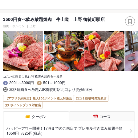
3500円食べ飲み放題焼肉 牛山道 上野 御徒町駅店
焼肉・ホルモン
上野
コスパの限界に挑む/本格炭火焼肉食べ放題
2001～3000円
501～1000円
本格焼肉食べ放題♪JR御徒町駅北口より徒歩約3分
【アプリ予約限定】最大800ポイント還元対象店
口コミ投稿特典対象店
ポイントプラス対象店
クーポン
コース
ハッピーアワー開催！17時までのご来店で プレモル付き飲み放題半額
1650円→825円(税込)