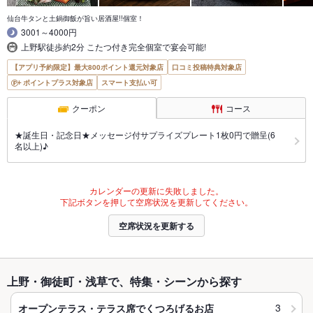
仙台牛タンと土鍋御飯が旨い居酒屋!!個室！
3001～4000円
上野駅徒歩約2分 こたつ付き完全個室で宴会可能!
【アプリ予約限定】最大800ポイント還元対象店
口コミ投稿特典対象店
ポイントプラス対象店
スマート支払い可
クーポン
コース
★誕生日・記念日★メッセージ付サプライズプレート1枚0円で贈呈(6
名以上)♪
カレンダーの更新に失敗しました。
下記ボタンを押して空席状況を更新してください。
空席状況を更新する
上野・御徒町・浅草で、特集・シーンから探す
3
オープンテラス・テラス席でくつろげるお店