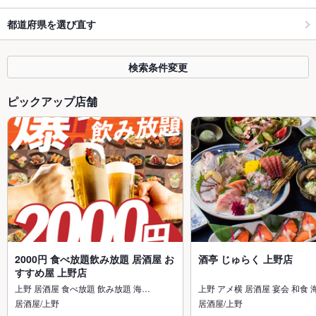
都道府県を選び直す
検索条件変更
ピックアップ店舗
2000円 食べ放題飲み放題 居酒屋 お
酒亭 じゅらく 上野店
すすめ屋 上野店
上野 居酒屋 食べ放題 飲み放題 海…
上野 アメ横 居酒屋 宴会 和食 
居酒屋/上野
居酒屋/上野