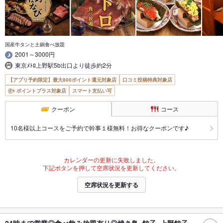
国産牛タンと土鍋食べ放題
2001～3000円
東京ﾒﾄﾛ上野駅5b出口より徒歩約2分
【アプリ予約限定】最大800ポイント還元対象店
口コミ投稿特典対象店
ポイントプラス対象店
スマート支払い可
クーポン
コース
10名様以上コースをご予約で幹事１様無料！お得なクーポンです♪
カレンダーの更新に失敗しました。
下記ボタンを押して空席状況を更新してください。
空席状況を更新する
24時まで営業◎食べ飲み放題有り◎焼き鳥×餃子 上野餃子