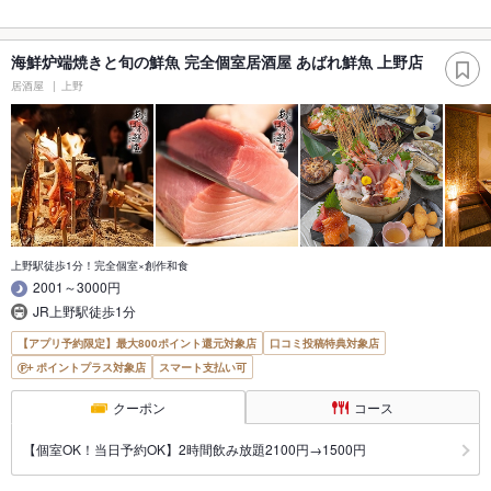
海鮮炉端焼きと旬の鮮魚 完全個室居酒屋 あばれ鮮魚 上野店
居酒屋
上野
上野駅徒歩1分！完全個室×創作和食
2001～3000円
JR上野駅徒歩1分
【アプリ予約限定】最大800ポイント還元対象店
口コミ投稿特典対象店
ポイントプラス対象店
スマート支払い可
クーポン
コース
【個室OK！当日予約OK】2時間飲み放題2100円→1500円