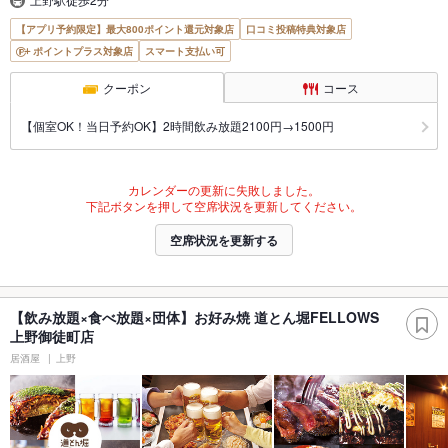
【アプリ予約限定】最大800ポイント還元対象店
口コミ投稿特典対象店
ポイントプラス対象店
スマート支払い可
クーポン
コース
【個室OK！当日予約OK】2時間飲み放題2100円→1500円
カレンダーの更新に失敗しました。
下記ボタンを押して空席状況を更新してください。
空席状況を更新する
【飲み放題×食べ放題×団体】お好み焼 道とん堀FELLOWS
上野御徒町店
居酒屋
上野