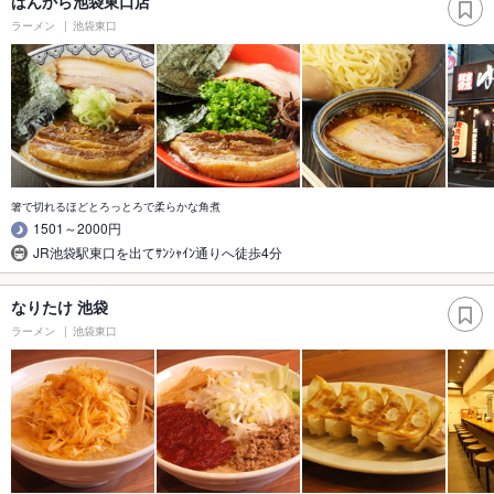
ばんから池袋東口店
ラーメン
池袋東口
箸で切れるほどとろっとろで柔らかな角煮
1501～2000円
JR池袋駅東口を出てｻﾝｼｬｲﾝ通りへ徒歩4分
なりたけ 池袋
ラーメン
池袋東口