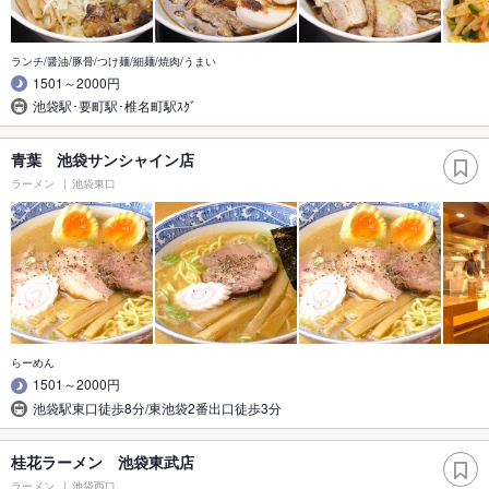
ランチ/醤油/豚骨/つけ麺/細麺/焼肉/うまい
1501～2000円
池袋駅･要町駅･椎名町駅ｽｸﾞ
青葉 池袋サンシャイン店
ラーメン
池袋東口
らーめん
1501～2000円
池袋駅東口徒歩8分/東池袋2番出口徒歩3分
桂花ラーメン 池袋東武店
ラーメン
池袋西口