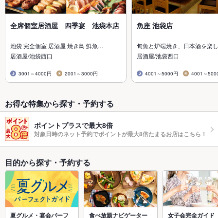
全席個室居酒屋 四季宴 池袋本店
魚座 池袋店
池袋 完全個室 居酒屋 焼き鳥 鮮魚…
旬魚と炉端焼き、日本酒を楽
居酒屋/池袋西口
居酒屋/池袋西口
3001～4000円
2001～3000円
4001～5000円
4001～500
お得な特集から探す・予約する
ポイントプラスで最大8倍
対象日時のネット予約でポイントが最大8倍たまるお店はこちら！
目的から探す・予約する
夏グルメ・宴会パーフ
食べ放題ナビゲーター
女子会完全ガイド