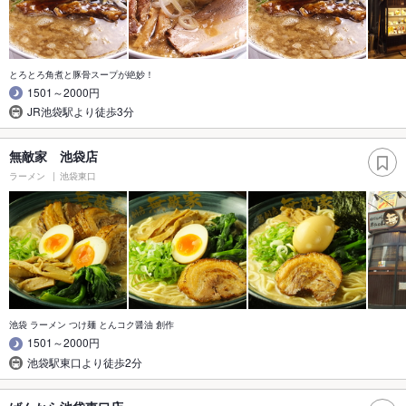
とろとろ角煮と豚骨スープが絶妙！
1501～2000円
JR池袋駅より徒歩3分
無敵家 池袋店
ラーメン
池袋東口
池袋 ラーメン つけ麺 とんコク醤油 創作
1501～2000円
池袋駅東口より徒歩2分