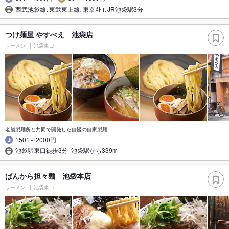
西武池袋線､東武東上線､東京ﾒﾄﾛ､JR池袋駅3分
つけ麺屋 やすべえ 池袋店
ラーメン
池袋東口
老舗製麺所と共同で開発した自慢の自家製麺
1501～2000円
池袋駅東口徒歩3分 池袋駅から339m
ばんから担々麺 池袋本店
ラーメン
池袋東口