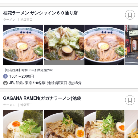
桂花ラーメン サンシャイン６０通り店
ラーメン
池袋東口
【桂花拉麺】昭和30年創業老舗の味
1501～2000円
JR､私鉄､東京ﾒﾄﾛ各線｢池袋｣駅東口 徒歩6分
GAGANA RAMEN(ガガナラーメン)池袋
ラーメン
池袋西口