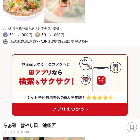
こだわり本格中華を納得お値段でご提供！
501～1000円
501～1000円
西武池袋線,東京ﾒﾄﾛ,JR池袋駅35出口徒歩約0分
らぁ麺 はやし田 池袋店
ラーメン
東池袋