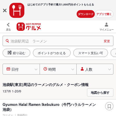
はじめてのアプリ予約で最大
1,000円分ポイントもらえる
ダウンロード
アプリで開く
戻る
マイメニュー
池袋駅周辺 ラーメン
変更
絞り込む
ポイントがつかえる
スマート支払い可
日付
時間
人数
池袋駅(東京)周辺のラーメンのグルメ・クーポン情報
137件 1-20件
地図から探す
Gyumon Halal Ramen Ikebukuro（牛門ハラルラーメン
池袋）
ラーメン
池袋西口