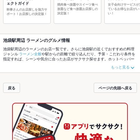
ェクトガイド
焼肉食べ放題やスイーツ食べ
女子会向けサービスが
放題など食べ放題お店探しの
ているお得なお店がい
幹事さんのお店探しを強力サ
決定版！
い！
ポート！お店探しの決定版！
池袋駅周辺 ラーメンのグルメ情報
池袋駅周辺のラーメンのお店一覧です。さらに池袋駅の近くでおすすめの料理
ジャンル
ラーメン全般
や駅からの距離で絞り込んだり、予算・こだわり条件を
指定すれば、シーンや気分に合ったお店がサクサク探せます。ホットペッパー
グルメなら、お得なクーポンはもちろん、こだわりメニュー
つけ麺
、
中華そ
もっと見る
ば
、
担々麺
や季節のおすすめ料理など、お店の最新情報をご紹介しているので
安心！24時間使える簡単便利なネット予約が使えるお店も拡大中です。友達ど
うしの飲み会にも、会社の宴会にも、デートやパーティーにもお得に便利にホ
ットペッパーグルメをご利用ください。
戻る
ページの先頭へ戻る