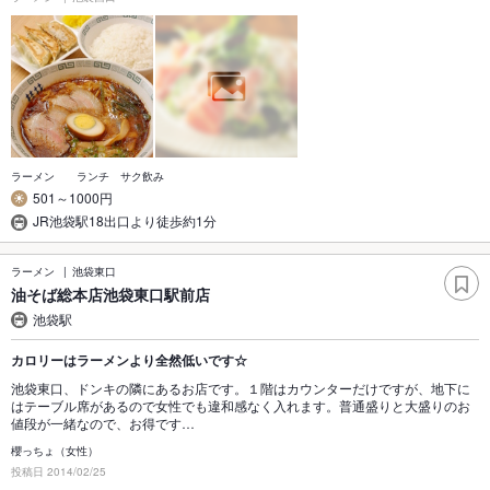
ラーメン ランチ サク飲み
501～1000円
JR池袋駅18出口より徒歩約1分
ラーメン
池袋東口
油そば総本店池袋東口駅前店
池袋駅
カロリーはラーメンより全然低いです☆
池袋東口、ドンキの隣にあるお店です。１階はカウンターだけですが、地下に
はテーブル席があるので女性でも違和感なく入れます。普通盛りと大盛りのお
値段が一緒なので、お得です…
櫻っちょ（女性）
投稿日 2014/02/25