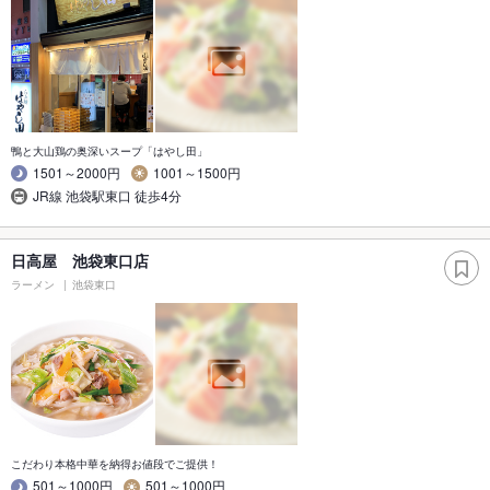
鴨と大山鶏の奥深いスープ「はやし田」
1501～2000円
1001～1500円
JR線 池袋駅東口 徒歩4分
日高屋 池袋東口店
ラーメン
池袋東口
こだわり本格中華を納得お値段でご提供！
501～1000円
501～1000円