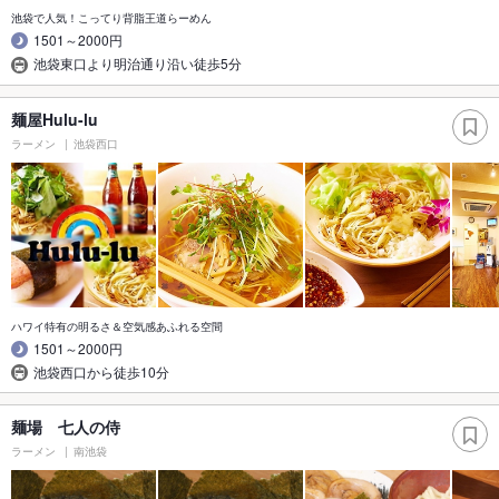
池袋で人気！こってり背脂王道らーめん
1501～2000円
池袋東口より明治通り沿い徒歩5分
麺屋Hulu-lu
ラーメン
池袋西口
ハワイ特有の明るさ＆空気感あふれる空間
1501～2000円
池袋西口から徒歩10分
麺場 七人の侍
ラーメン
南池袋