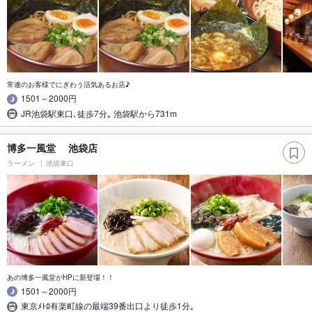
常連のお客様でにぎわう活気あるお店♪
1501～2000円
JR池袋駅東口､徒歩7分｡ 池袋駅から731m
博多一風堂 池袋店
ラーメン
池袋東口
あの博多一風堂がHPに新登場！！
1501～2000円
東京ﾒﾄﾛ有楽町線の最端39番出口より徒歩1分｡