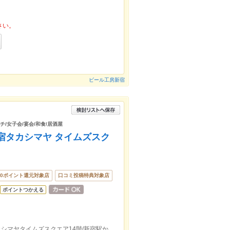
さい。
ビール工房新宿
チ/女子会/宴会/和食/居酒屋
宿タカシマヤ タイムズスク
00ポイント還元対象店
口コミ投稿特典対象店
ポイントつかえる
京王新線「新宿駅」より徒歩2分/新宿タカシマヤタイムズスクエア14階/新宿駅から349m