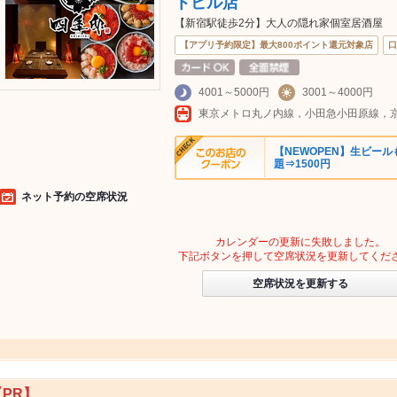
トビル店
【新宿駅徒歩2分】大人の隠れ家個室居酒屋
【アプリ予約限定】最大800ポイント還元対象店
口
4001～5000円
3001～4000円
【NEWOPEN】生ビー
題⇒1500円
ネット予約の空席状況
カレンダーの更新に失敗しました。
下記ボタンを押して空席状況を更新してくだ
空席状況を更新する
【PR】