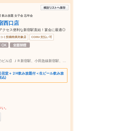
屋 飲み放題 女子会 忘年会
宿西口店
もアクセス便利な新宿駅直結！宴会に最適◎
コミ投稿特典対象店
COIN+支払い可
【新宿駅直結パレットビル8F（ユニクロのビル)】ＪＲ新宿駅、小田急線新宿駅、地下鉄新宿駅すぐ新宿西口パレットビル8階
松花堂＋２H飲み放題付＜生ビール飲み放
(税込)
さい。