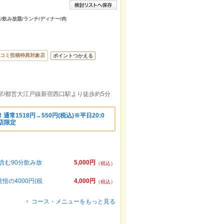
/飲み放題/ランチ/ディナー/肉
コミ投稿特典対象店
ポイントつかえる
駅/都営大江戸線新宿西口駅より徒歩約5分
常1518円→550円(税込)※平日20:0
来店限定
含む90分飲み放
5,000円
（税込）
の4000円(税
4,000円
（税込）
コース・メニューをもっと見る