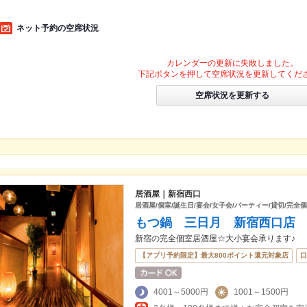
ネット予約の空席状況
カレンダーの更新に失敗しました。
下記ボタンを押して空席状況を更新してくだ
空席状況を更新する
居酒屋｜新宿西口
居酒屋/個室/誕生日/宴会/女子会/パーティー/貸切/完全個
もつ鍋 三日月 新宿西口店
新宿の完全個室居酒屋☆大小宴会承ります♪
【アプリ予約限定】最大800ポイント還元対象店
口
4001～5000円
1001～1500円