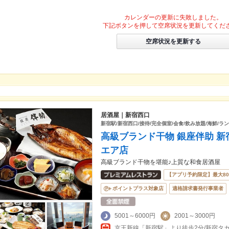
カレンダーの更新に失敗しました。
下記ボタンを押して空席状況を更新してくだ
空席状況を更新する
居酒屋｜新宿西口
新宿駅/新宿西口/接待/完全個室/会食/飲み放題/海鮮/ラン
高級ブランド干物 銀座伴助 新
エア店
高級ブランド干物を堪能♪上質な和食居酒屋
【アプリ予約限定】最大8
ポイントプラス対象店
適格請求書発行事業者
5001～6000円
2001～3000円