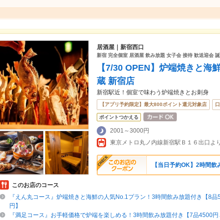
居酒屋｜新宿西口
新宿 完全個室 居酒屋 飲み放題 女子会 接待 歓送迎会 
【7/30 OPEN】炉端焼きと
蔵 新宿店
新宿駅近！個室で味わう炉端焼きとお刺身
【アプリ予約限定】最大800ポイント還元対象店
口
ポイントつかえる
2001～3000円
東京メトロ丸ノ内線新宿駅Ｂ１６出口よ
【当日予約OK】2時間飲み
このお店のコース
『えん丸コース』炉端焼きと海鮮の人気No.1プラン！3時間飲み放題付き【8品50
円】
『満足コース』お手軽価格で炉端を楽しめる！3時間飲み放題付き【7品4500円→