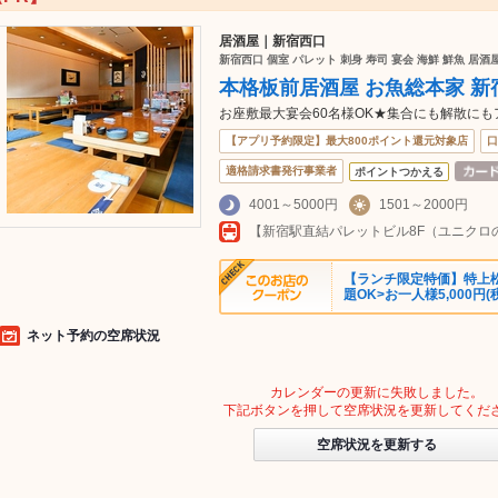
居酒屋｜新宿西口
新宿西口 個室 パレット 刺身 寿司 宴会 海鮮 鮮魚 居酒
本格板前居酒屋 お魚総本家 新
お座敷最大宴会60名様OK★集合にも解散に
【アプリ予約限定】最大800ポイント還元対象店
口
適格請求書発行事業者
ポイントつかえる
4001～5000円
1501～2000円
【ランチ限定特価】特上
題OK>お一人様5,000円
ネット予約の空席状況
カレンダーの更新に失敗しました。
下記ボタンを押して空席状況を更新してくだ
空席状況を更新する