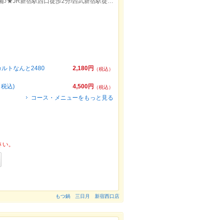
2名様～180名様まで様々な完全個室を完備♪★JR新宿駅西口徒歩2分/西武新宿駅徒歩6分
トなんと2480
2,180円
（税込）
税込)
4,500円
（税込）
コース・メニューをもっと見る
さい。
もつ鍋 三日月 新宿西口店