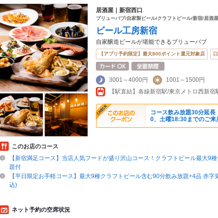
居酒屋｜新宿西口
ブリューパブ/自家製ビール/クラフトビール/新宿/居酒屋
ビール工房新宿
自家醸造ビールが堪能できるブリューパブ
【アプリ予約限定】最大800ポイント還元対象店
口
3001～4000円
1001～1500円
【駅直結】各線新宿駅/東京メトロ西新宿
コース飲み放題30分延長！通
0、土曜18:30までのご
このお店のコース
【新宿満足コース】当店人気フードが盛り沢山コース！クラフトビール最大9種
題付
【平日限定お手軽コース】最大9種クラフトビール含む90分飲み放題+4品 赤字覚悟
込)
ネット予約の空席状況