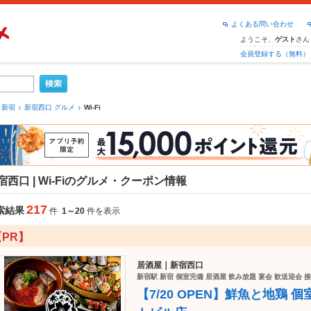
よくある問い合わせ
ようこそ、
さん
ゲスト
会員登録する（無料）
新宿
新宿西口 グルメ
Wi-Fi
宿西口 | Wi-Fiのグルメ・クーポン情報
217
索結果
件
1～20
件を表示
【PR】
居酒屋｜新宿西口
新宿駅 新宿 個室完備 居酒屋 飲み放題 宴会 歓送迎会 
【7/20 OPEN】鮮魚と地鶏 