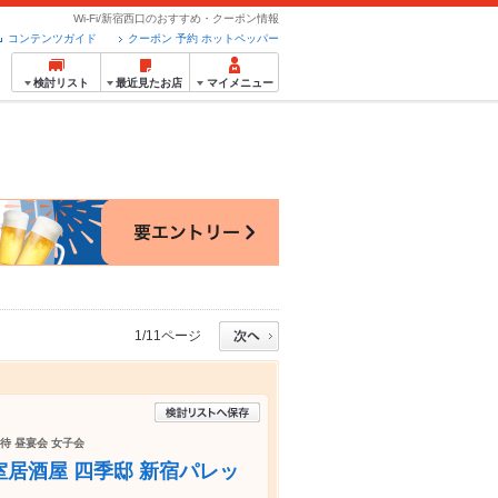
Wi-Fi/新宿西口のおすすめ・クーポン情報
コンテンツガイド
クーポン 予約 ホットペッパー
検討リスト
最近見たお店
マイメニュー
1/11ページ
接待 昼宴会 女子会
個室居酒屋 四季邸 新宿パレッ