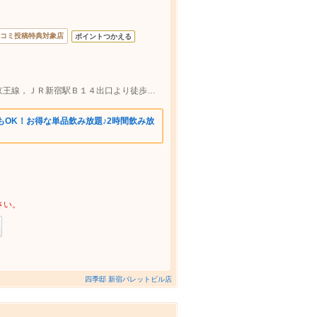
コミ投稿特典対象店
ポイントつかえる
東京メトロ丸ノ内線，小田急小田原線，京王線，ＪＲ新宿駅Ｂ１４出口より徒歩約2分
ルもOK！お得な単品飲み放題♪2時間飲み放
さい。
四季邸 新宿パレットビル店