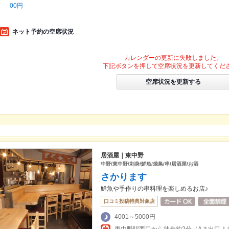
00円
ネット予約の空席状況
カレンダーの更新に失敗しました。
下記ボタンを押して空席状況を更新してくだ
空席状況を更新する
居酒屋｜東中野
中野/東中野/刺身/鮮魚/焼鳥/串/居酒屋/お酒
さかります
鮮魚や手作りの串料理を楽しめるお店♪
口コミ投稿特典対象店
4001～5000円