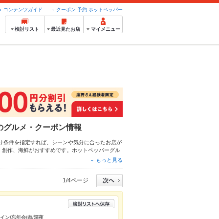
コンテンツガイド
クーポン 予約 ホットペッパー
検討リスト
最近見たお店
マイメニュー
他のグルメ・クーポン情報
り条件を指定すれば、シーンや気分に合ったお店が
、
創作
、
海鮮
がおすすめです。ホットペッパーグル
情報をご紹介しているので安心！24時間使える簡
もっと見る
デートやパーティーにもお得に便利にホットペッパ
1/4ページ
イン/忘年会/肉/深夜