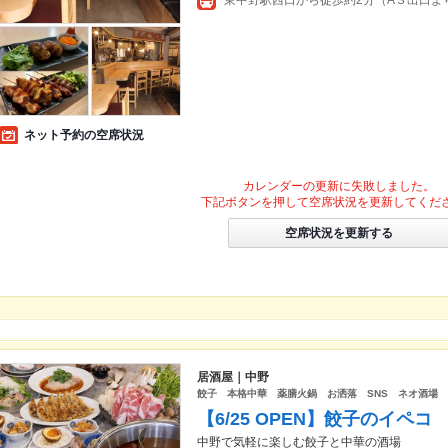
東中野駅西口から徒歩約2分（A３出口より
ネット予約の空席状況
カレンダーの更新に失敗しました。
下記ボタンを押して空席状況を更新してくだ
空席状況を更新する
居酒屋｜中野
餃子 本格中華 薬膳火鍋 お洒落 SNS ネオ酒場
【6/25 OPEN】餃子のイペコ
中野で気軽に楽しむ餃子と中華の酒場