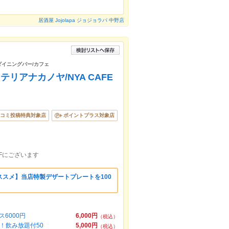
居酒屋 Jojolapa ジョジョラパ 中野店
/ダイニングバー/カフェ
リアナカノヤ/NYA CAFE
コミ投稿特典対象店
ポイントプラス対象店
Fにございます
スメ】当店特製デザートプレートを100
6000円
6,000円
（税込）
！飲み放題付50
5,000円
（税込）