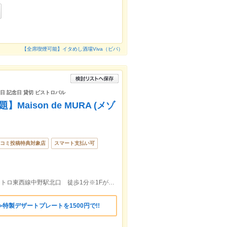
【全席喫煙可能】イタめし酒場Viva（ビバ）
生日 記念日 貸切 ビストロバル
aison de MURA (メゾ
コミ投稿特典対象店
スマート支払い可
■ＪＲ中央線中野駅北口 徒歩1分■東京メトロ東西線中野駅北口 徒歩1分※1Fがタレカツ食堂たれとんのビルの4Fです。
特製デザートプレートを1500円で!!