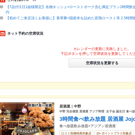
【7品付!1日1組様限定】名物キッシュ×ローストポーク含む満足プラン2時間飲放題付
円
【初めてご来店頂くお客様に】香草豚×国産米を詰めた若鶏ロースト等 2.5時間飲
ネット予約の空席状況
カレンダーの更新に失敗しました。
下記ボタンを押して空席状況を更新してくだ
空席状況を更新する
居酒屋｜中野
中野 完全個室 居酒屋 アジア料理 女子会 誕生日 食べ放
3時間食べ飲み放題 居酒屋 Joj
食べ放題飲み放題×アジアン居酒屋
口コミ投稿特典対象店
ポイントプラス対象店