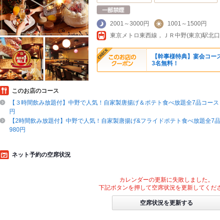
2001～3000円
1001～1500円
東京メトロ東西線，ＪＲ中野(東京)駅北
【幹事様特典】宴会コース
3名無料！
このお店のコース
【３時間飲み放題付】中野で人気！自家製唐揚げ＆ポテト食べ放題全7品コース 45
円
【2時間飲み放題付】中野で人気！自家製唐揚げ&フライドポテト食べ放題全7品コー
980円
ネット予約の空席状況
カレンダーの更新に失敗しました。
下記ボタンを押して空席状況を更新してくだ
空席状況を更新する