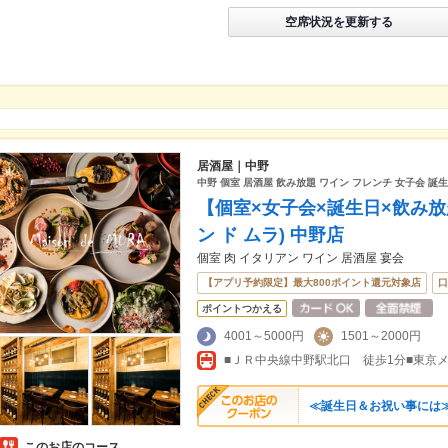
空席状況を更新する
居酒屋｜中野
中野 個室 居酒屋 飲み放題 ワイン フレンチ 女子会 誕
【個室×女子会×誕生日×飲み放題】M
ン ド ムラ) 中野店
個室 肉 イタリアン ワイン 居酒屋 宴会
【アプリ予約限定】最大800ポイント還元対象店
口
ポイントつかえる
4001～5000円
1501～2000円
≪誕生日＆お祝い事には≫
このお店のコース