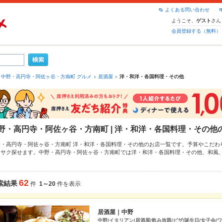
よくある問い合わせ
ようこそ、
さん
ゲスト
会員登録する（無料）
中野・高円寺・阿佐ヶ谷・方南町 グルメ
居酒屋
洋・和洋・各国料理・その他
野・高円寺・阿佐ヶ谷・方南町 | 洋・和洋・各国料理・その
野・高円寺・阿佐ヶ谷・方南町 洋・和洋・各国料理・その他のお店一覧です。予算やこだわ
クサク探せます。中野・高円寺・阿佐ヶ谷・方南町では洋・和洋・各国料理・その他、
和風
なら、お得なクーポンはもちろん、こだわりメニューや季節のおすすめ料理など、お店の最新
便利なネット予約が使えるお店も拡大中です。友達どうしの飲み会にも、会社の宴会にも、
グルメをご利用ください。
62
索結果
件
1～20
件を表示
居酒屋｜中野
中野/イタリアン/居酒屋/飲み放題/ピザ/誕生日/女子会/ワ