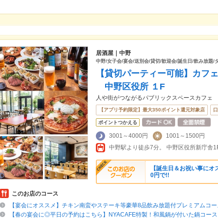
居酒屋｜中野
中野/女子会/宴会/送別会/貸切/歓迎会/誕生日/飲み放題
【貸切パーティー可能】カフェテ
中野区役所 １F
人や街がつながるパブリックスペースカフェ
【アプリ予約限定】最大350ポイント還元対象店
口
ポイントつかえる
3001～4000円
1001～1500円
中野駅より徒歩7分。 中野区役所新庁舎1
【誕生日＆お祝い事にオス
0円で!!
このお店のコース
【宴会にオススメ】チキン南蛮やステーキ等豪華8品飲み放題付プレミアムコース
【春の宴会に◎平日の予約はこちら】NYACAFE特製！和風鍋が付いた鍋コース