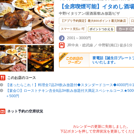
【全席喫煙可能】イタめし酒場V
中野/イタリアン/居酒屋/飲み放題/ピザ
【アプリ予約限定】最大800ポイント還元対象店
口
スマート支払い可
ポイントつかえる
2001～3000円
JR中央・総武線 ／ 中野駅(南口) 徒歩1分
要電話【誕生日プレート
いいたします。
このお店のコース
【迷ったらこれ！】料理全7品2H飲み放題付◆スタンダードコース◆4000円※1
【宴会◎】ローストチキン含全8品3H飲み放題付大満足スペシャルコース★500
＋500円
ネット予約の空席状況
カレンダーの更新に失敗しました。
下記ボタンを押して空席状況を更新してくだ