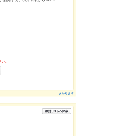
徒歩約1分）/東中野駅から147m
さい。
さかります