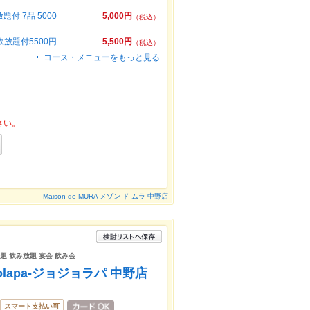
 7品 5000
5,000円
（税込）
放題付5500円
5,500円
（税込）
コース・メニューをもっと見る
さい。
Maison de MURA メゾン ド ムラ 中野店
題 飲み放題 宴会 飲み会
olapa-ジョジョラパ 中野店
スマート支払い可