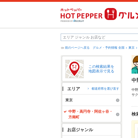
前のページへ戻る
グルメ・予約情報 全国
東京
この検索結果を
地図表示で見る
中
エリア
都道府県を選び直す
中
サ
メ
東京
単
ー
中野・高円寺・阿佐ヶ谷・
検
方南町
お店ジャンル