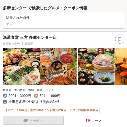
多摩センター で検索したグルメ・クーポン情報
除外された条件
そば
漁港食堂 三方 多摩センター店
多摩センター
居酒屋
居酒屋 食べ放題 海鮮 宴会 ランチ
2001～3000円
501～1000円
小田急多摩ｾﾝﾀｰ駅より徒歩約3分!
【アプリ予約限定】最大800ポイント還元対象店
口コミ投稿特典対象店
クーポン
コース