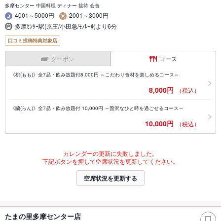
多摩センター 中国料理 ディナー 接待 会食
4001～5000円
2001～3000円
多摩ｾﾝﾀｰ駅(京王/小田急/ﾓﾉﾚｰﾙ)より6分
口コミ投稿特典対象店
クーポン
コース
《桃(もも)》全7品・飲み放題付8,000円 ～こだわり食材を楽しめるコース～
8,000円
（税込）
《蘭(らん)》全7品・飲み放題付 10,000円 ～贅沢なひと時を過ごせるコース～
10,000円
（税込）
カレンダーの更新に失敗しました。
下記ボタンを押して空席状況を更新してください。
空席状況を更新する
たまの里多摩センター店