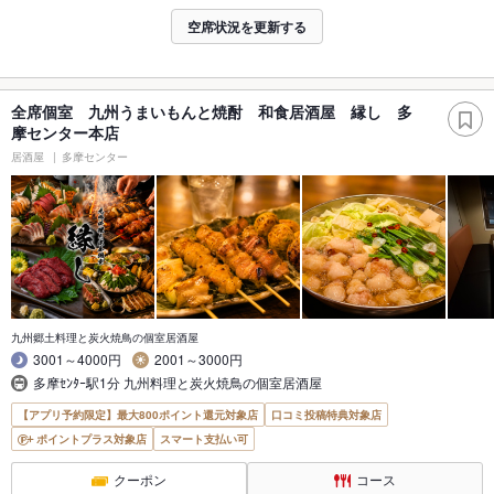
空席状況を更新する
全席個室 九州うまいもんと焼酎 和食居酒屋 縁し 多
摩センター本店
居酒屋
多摩センター
九州郷土料理と炭火焼鳥の個室居酒屋
3001～4000円
2001～3000円
多摩ｾﾝﾀｰ駅1分 九州料理と炭火焼鳥の個室居酒屋
【アプリ予約限定】最大800ポイント還元対象店
口コミ投稿特典対象店
ポイントプラス対象店
スマート支払い可
クーポン
コース