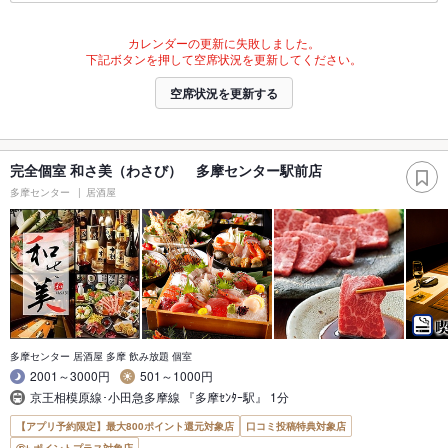
カレンダーの更新に失敗しました。
下記ボタンを押して空席状況を更新してください。
空席状況を更新する
完全個室 和さ美（わさび） 多摩センター駅前店
多摩センター
居酒屋
多摩センター 居酒屋 多摩 飲み放題 個室
2001～3000円
501～1000円
京王相模原線･小田急多摩線 『多摩ｾﾝﾀｰ駅』 1分
【アプリ予約限定】最大800ポイント還元対象店
口コミ投稿特典対象店