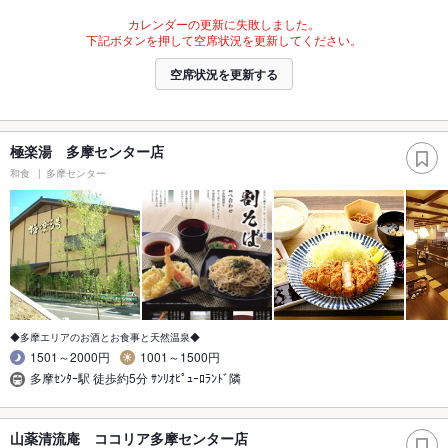
カレンダーの更新に失敗しました。
下記ボタンを押して空席状況を更新してください。
空席状況を更新する
極楽湯 多摩センター店
和食
多摩センター
◆多摩エリアのお酒とお食事と天然温泉◆
1501～2000円
1001～1500円
多摩ｾﾝﾀｰ駅 徒歩約5分 ｻﾝﾘｵﾋﾟｭｰﾛﾗﾝﾄﾞ隣
山薬清流庵 ココリア多摩センター店