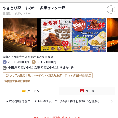
やきとり家 すみれ 多摩センター店
居酒屋
多摩センター
大山どり 焼鳥専門店 居酒屋 飲み放題 宴会
2001～3000円
501～1000円
小田急多摩ｾﾝﾀｰ駅 京王多摩ｾﾝﾀｰ駅より徒歩1分
【アプリ予約限定】最大350ポイント還元対象店
口コミ投稿特典対象店
適格請求書発行事業者
クーポン
コース
★飲み放題付きコース★6名様以上で【幹事1名様お食事代を無料】
カレンダーの更新に失敗しました。