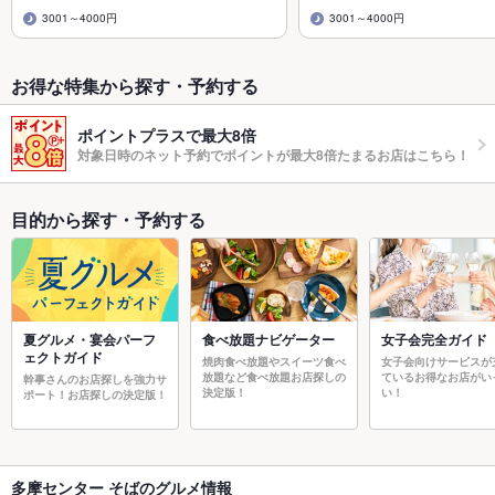
3001～4000円
3001～4000円
お得な特集から探す・予約する
ポイントプラスで最大8倍
対象日時のネット予約でポイントが最大8倍たまるお店はこちら！
目的から探す・予約する
夏グルメ・宴会パーフ
食べ放題ナビゲーター
女子会完全ガイド
ェクトガイド
焼肉食べ放題やスイーツ食べ
女子会向けサービスが
放題など食べ放題お店探しの
ているお得なお店がい
幹事さんのお店探しを強力サ
決定版！
い！
ポート！お店探しの決定版！
多摩センター そばのグルメ情報