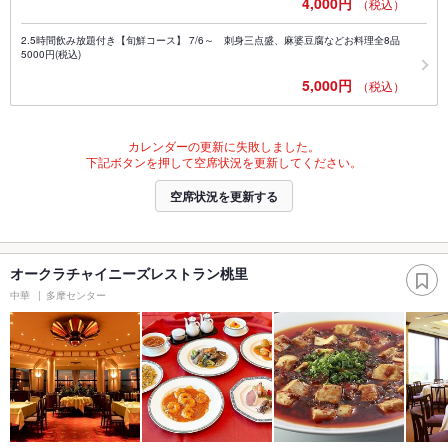
4,000円
（税込）
2.5時間飲み放題付き【旬鮮コース】 7/6～ 刺身三点盛、麻婆豆腐などお料理全8品
5000円(税込)
5,000円
（税込）
カレンダーの更新に失敗しました。
下記ボタンを押して空席状況を更新してください。
空席状況を更新する
オークラチャイニーズレストラン桃里
中華
多摩センター