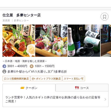
仕立屋 多摩センター店
居酒屋
多摩センター
～日本酒・地酒・海鮮を愉しむ居酒屋～
3001～4000円
1001～1500円
多摩ｾﾝﾀｰ駅からﾊﾟﾙﾃﾉﾝ大通り｡京ﾌﾟﾗ多摩右折
口コミ投稿特典対象店
ポイントプラス対象店
スマート支払い可
クーポン
コース
ランチ営業中！人気のネギトロ丼の定食やお刺身の盛り合わせの定食等
ご用意！