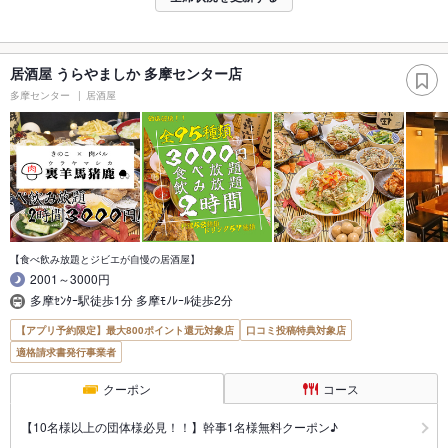
居酒屋 うらやましか 多摩センター店
多摩センター
居酒屋
【食べ飲み放題とジビエが自慢の居酒屋】
2001～3000円
多摩ｾﾝﾀｰ駅徒歩1分 多摩ﾓﾉﾚｰﾙ徒歩2分
【アプリ予約限定】最大800ポイント還元対象店
口コミ投稿特典対象店
適格請求書発行事業者
クーポン
コース
【10名様以上の団体様必見！！】幹事1名様無料クーポン♪