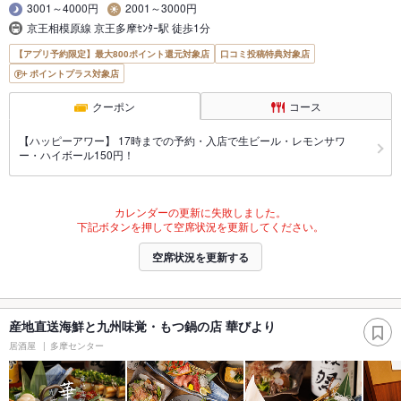
3001～4000円
2001～3000円
京王相模原線 京王多摩ｾﾝﾀｰ駅 徒歩1分
【アプリ予約限定】最大800ポイント還元対象店
口コミ投稿特典対象店
ポイントプラス対象店
クーポン
コース
【ハッピーアワー】 17時までの予約・入店で生ビール・レモンサワ
ー・ハイボール150円！
カレンダーの更新に失敗しました。
下記ボタンを押して空席状況を更新してください。
空席状況を更新する
産地直送海鮮と九州味覚・もつ鍋の店 華びより
居酒屋
多摩センター