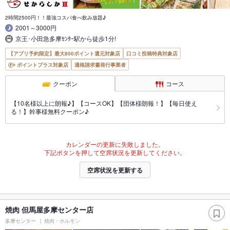
2時間2500円！！最強コスパ食べ飲み放題♪
2001～3000円
京王･小田急多摩ｾﾝﾀｰ駅から徒歩1分!
【アプリ予約限定】最大800ポイント還元対象店
口コミ投稿特典対象店
ポイントプラス対象店
適格請求書発行事業者
クーポン
コース
【10名様以上に朗報♪】【コースOK】【団体様朗報！】【毎日使え
る！】幹事様無料クーポン♪
カレンダーの更新に失敗しました。
下記ボタンを押して空席状況を更新してください。
空席状況を更新する
焼肉 但馬屋多摩センター店
多摩センター
焼肉・ホルモン