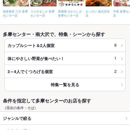
漁港食堂 三方 多摩
うらやましか 多摩
居酒屋 せからしか
おっけい 南大沢本
牛角 多摩セ
センター店
センター店
多摩センター店
店
店
多摩センター・南大沢で、特集・シーンから探す
8
カップルシート＆2人個室
1
体にやさしい野菜が食べたい！
2
3～4人でくつろげる個室
特集一覧を見る
条件を指定して多摩センターのお店を探す
（現在の条件：そば）
ジャンルで絞る