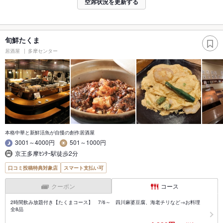
空席状況を更新する
旬鮮たくま
居酒屋
多摩センター
本格中華と新鮮活魚が自慢の創作居酒屋
3001～4000円
501～1000円
京王多摩ｾﾝﾀｰ駅徒歩2分
口コミ投稿特典対象店
スマート支払い可
クーポン
コース
2時間飲み放題付き【たくまコース】 7/6～ 四川麻婆豆腐、海老チリなど→お料理
全8品