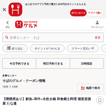
はじめてのアプリ予約で最大
1,000円分ポイントもらえる
ダウンロード
アプリで開く
戻る
マイメニュー
多摩センター そば
変更
絞り込む
ポイントがつかえる
スマート支払い可
今日予約できる
明日予約できる
日時指定
多摩センター
そばのグルメ・クーポン情報
15件 1-15件
地図で表示
【喫煙席あり】鮮魚×和牛×水炊き鍋 和食郷土料理 個室居酒
屋 たな邉