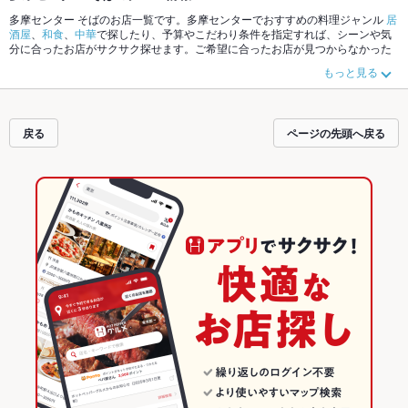
多摩センター そばのお店一覧です。多摩センターでおすすめの料理ジャンル
居
酒屋
、
和食
、
中華
で探したり、予算やこだわり条件を指定すれば、シーンや気
分に合ったお店がサクサク探せます。ご希望に合ったお店が見つからなかった
ら、近隣のエリア
多摩センター
、
稲城
、
京王堀之内
もチェックしてみてくださ
もっと見る
い。ホットペッパーグルメなら、お得なクーポンはもちろん、こだわりメニュ
ー
からあげ
、
馬刺し
、
お茶漬け
や季節のおすすめ料理など、お店の最新情報を
ご紹介しているので安心！24時間使える簡単便利なネット予約が使えるお店も
拡大中です。友達どうしの飲み会にも、会社の宴会にも、デートやパーティー
戻る
ページの先頭へ戻る
にもお得に便利にホットペッパーグルメをご利用ください。