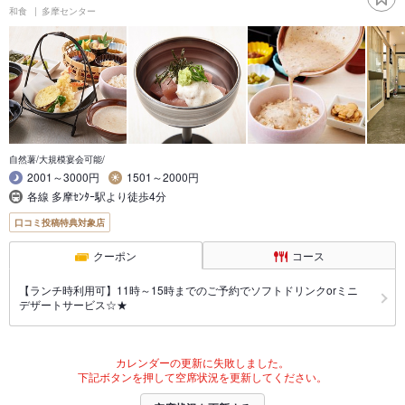
和食
多摩センター
自然薯/大規模宴会可能/
2001～3000円
1501～2000円
各線 多摩ｾﾝﾀｰ駅より徒歩4分
口コミ投稿特典対象店
クーポン
コース
【ランチ時利用可】11時～15時までのご予約でソフトドリンクorミニ
デザートサービス☆★
カレンダーの更新に失敗しました。
下記ボタンを押して空席状況を更新してください。