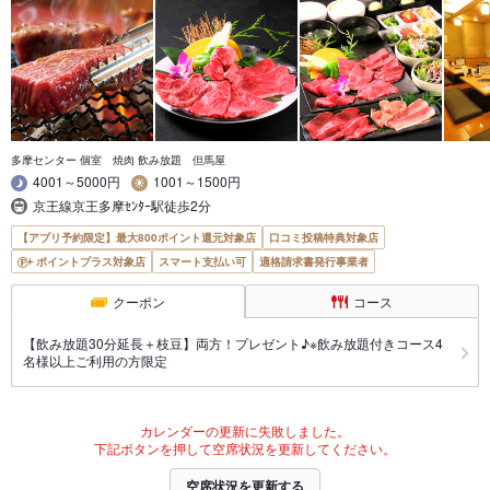
多摩センター 個室 焼肉 飲み放題 但馬屋
4001～5000円
1001～1500円
京王線京王多摩ｾﾝﾀｰ駅徒歩2分
【アプリ予約限定】最大800ポイント還元対象店
口コミ投稿特典対象店
ポイントプラス対象店
スマート支払い可
適格請求書発行事業者
クーポン
コース
【飲み放題30分延長＋枝豆】両方！プレゼント♪※飲み放題付きコース4
名様以上ご利用の方限定
カレンダーの更新に失敗しました。
下記ボタンを押して空席状況を更新してください。
空席状況を更新する