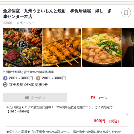
全席個室 九州うまいもんと焼酎 和食居酒屋 縁し 多
摩センター本店
居酒屋
多摩センター
九州郷土料理と炭火焼鳥の個室居酒屋
2001～3000円
2001～3000円
京王多摩ｾﾝﾀｰ駅 徒歩1分
クーポン
コース
今だけ限定★エリア最安値に挑戦！『2時間単品飲み放題プラン」ご予約限定で
【1980→999円】
999円
（税込）
★学生さん応援★『お手頃食べ飲み放題コース』 揚げ物食べ放題に焼き鳥盛り合わせ