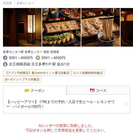
居酒屋
多摩センター
多摩センター駅 多摩センター 個室 居酒屋
3001～4000円
3001～4000円
京王相模原線 京王多摩ｾﾝﾀｰ駅 徒歩1分
【アプリ予約限定】最大800ポイント還元対象店
口コミ投稿特典対象店
ポイントプラス対象店
クーポン
コース
【ハッピーアワー】 17時までの予約・入店で生ビール・レモンサワ
ー・ハイボール150円！
カレンダーの更新に失敗しました。
下記ボタンを押して空席状況を更新してください。