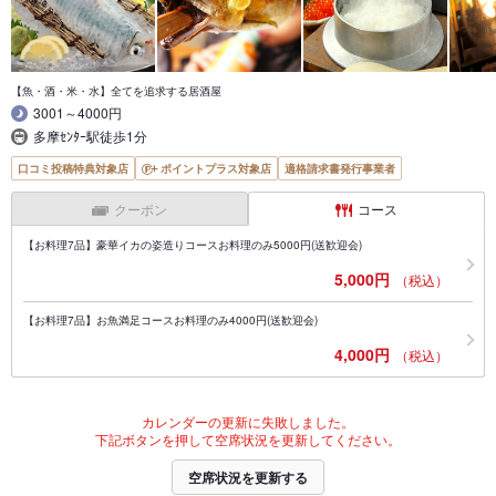
【魚・酒・米・水】全てを追求する居酒屋
3001～4000円
多摩ｾﾝﾀｰ駅徒歩1分
口コミ投稿特典対象店
ポイントプラス対象店
適格請求書発行事業者
クーポン
コース
【お料理7品】豪華イカの姿造りコースお料理のみ5000円(送歓迎会)
5,000円
（税込）
【お料理7品】お魚満足コースお料理のみ4000円(送歓迎会)
4,000円
（税込）
カレンダーの更新に失敗しました。
下記ボタンを押して空席状況を更新してください。
空席状況を更新する