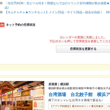
〈当日予約OK〉生ビール付き！韓国ならではのドリンク全51種類が飲み放題★2時
込)
【キムチャチャ★ランチセット】メイン25品・サイド28品～組合せ自由！ 284
ネット予約の空席状況
カレンダーの更新に失敗しました。
下記ボタンを押して空席状況を更新してくだ
空席状況を更新する
居酒屋｜横浜駅
横浜駅/宴会/飲み放題/貸切/個室/中華/餃子/小籠包/女子
台湾酒場 台北餃子館 横浜
横丁のオシャレな台湾ネオ酒場で宴会を♪
【アプリ予約限定】最大800ポイント還元対象店
口