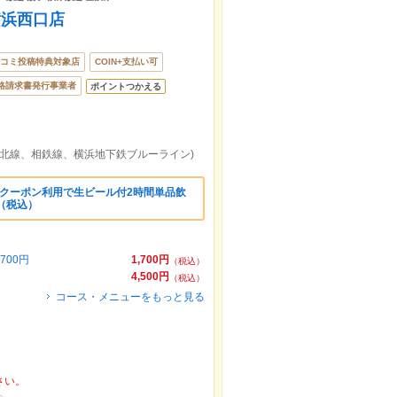
横浜西口店
コミ投稿特典対象店
COIN+支払い可
格請求書発行事業者
ポイントつかえる
東北線、相鉄線、横浜地下鉄ブルーライン)
】クーポン利用で生ビール付2時間単品飲
円（税込）
700円
1,700円
（税込）
4,500円
（税込）
コース・メニューをもっと見る
さい。