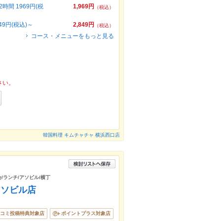
間 1969円(税
1,969円
（税込）
9円(税込)～
2,849円
（税込）
コース・メニューをもっと見る
さい。
韓国料理 キムチャチャ 横浜西口店
会/ランチ/アソビル/横丁
アソビル店
コミ投稿特典対象店
ポイントプラス対象店