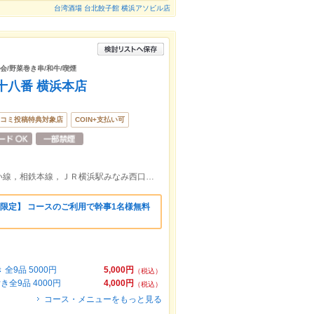
台湾酒場 台北餃子館 横浜アソビル店
迎会/野菜巻き串/和牛/喫煙
十八番 横浜本店
コミ投稿特典対象店
COIN+支払い可
京浜急行本線，東急東横線，みなとみらい線，相鉄本線，ＪＲ横浜駅みなみ西口より徒歩約8分
限定】 コースのご利用で幹事1名様無料
9品 5000円
5,000円
（税込）
9品 4000円
4,000円
（税込）
コース・メニューをもっと見る