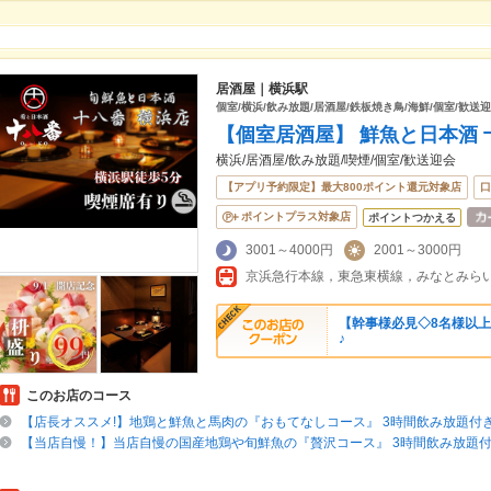
居酒屋｜横浜駅
個室/横浜/飲み放題/居酒屋/鉄板焼き鳥/海鮮/個室/歓送
【個室居酒屋】 鮮魚と日本酒 
横浜/居酒屋/飲み放題/喫煙/個室/歓送迎会
【アプリ予約限定】最大800ポイント還元対象店
口
ポイントプラス対象店
ポイントつかえる
3001～4000円
2001～3000円
【幹事様必見◇8名様以上
♪
このお店のコース
【店長オススメ!】地鶏と鮮魚と馬肉の『おもてなしコース』 3時間飲み放題付き 全
【当店自慢！】当店自慢の国産地鶏や旬鮮魚の『贅沢コース』 3時間飲み放題付き全