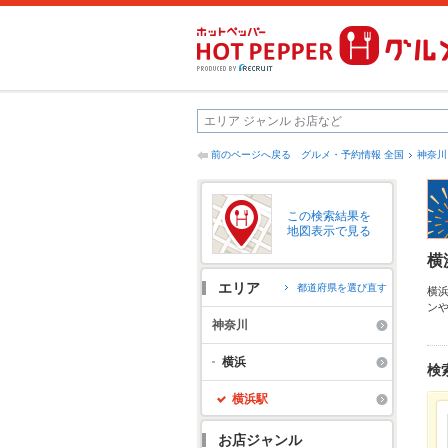
前のページへ戻る
グルメ・予約情報 全国
神奈川
この検索結果を
地図表示で見る
横
エリア
都道府県を選び直す
横
ン
み
神奈川
ど
の
横浜
検
横浜駅
お店ジャンル