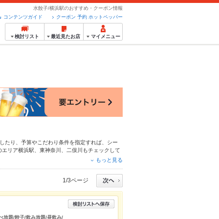
水餃子/横浜駅のおすすめ・クーポン情報
コンテンツガイド
クーポン 予約 ホットペッパー
検討リスト
最近見たお店
マイメニュー
したり、予算やこだわり条件を指定すれば、シー
のエリア
横浜駅
、
東神奈川
、
二俣川
もチェックして
らあげ
、
お茶漬け
、
馬刺し
や季節のおすすめ料理な
もっと見る
お店も拡大中です。友達どうしの飲み会にも、会社
1/3ページ
べ放題/餃子/飲み放題/昼飲み/