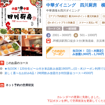
中華ダイニング 四川厨房 
中華酒場＆四川ダイニング
【アプリ予約限定】最大800ポイント還元対象店
口
ポイントプラス対象店
スマート支払い可
適
2001～3000円
501～1000円
JR横浜駅西口徒歩３分(東海道線、京浜
当日OK！【日～木限定
み放題1,900円→1,700
このお店のコース
★当日OK！120分生ビール付き単品飲み放題1900円→(日～木)クーポン利用で1
楽しく選べるお好み8品！2時間飲み放題付き特別宴会コース⇒4500円
ネット予約の空席状況
カレンダーの更新に失敗しました。
下記ボタンを押して空席状況を更新してくだ