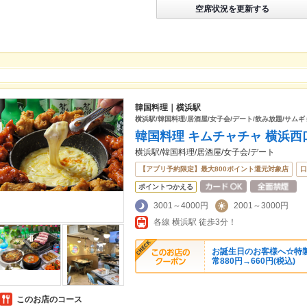
空席状況を更新する
韓国料理｜横浜駅
横浜駅/韓国料理/居酒屋/女子会/デート/飲み放題/サム
韓国料理 キムチャチャ 横浜西
横浜駅/韓国料理/居酒屋/女子会/デート
【アプリ予約限定】最大800ポイント還元対象店
口
ポイントつかえる
3001～4000円
2001～3000円
各線 横浜駅 徒歩3分！
お誕生日のお客様へ☆特
常880円→660円(税込)
このお店のコース