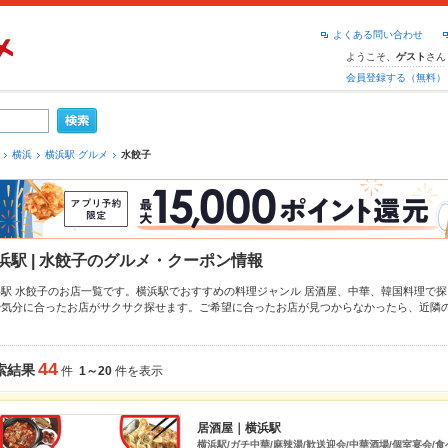
よくある問い合わせ
ようこそ、
さん
ゲスト
会員登録する（無料）
横浜
横浜駅 グルメ
水餃子
浜駅 | 水餃子のグルメ・クーポン情報
浜駅 水餃子のお店一覧です。横浜駅でおすすめの料理ジャンル
居酒屋
、
中華
、
韓国料理
で探
や気分に合ったお店がサクサク探せます。ご希望に合ったお店が見つからなかったら、近隣
てください。ホットペッパーグルメなら、お得なクーポンはもちろん、こだわりメニュー
か
、お店の最新情報をご紹介しているので安心！24時間使える簡単便利なネット予約が使える
宴会にも、デートやパーティーにもお得に便利にホットペッパーグルメをご利用ください。
44
索結果
件
1～20
件を表示
居酒屋｜横浜駅
横浜駅/ガチ中華/麻辣湯/歓送迎会/中華酒場/個室宴会/食