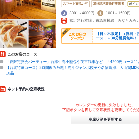
スマート支払い可
適格請求書発行事業者
ポイン
3001～4000円
1001～1500円
【日～木限定】（祝日・祝
ース→＋30分延長無料！
このお店のコース
「夏限定宴会パーティー」台湾牛肉小籠包や夜市鶏排など…「4200円コース11
【台北特選コース】2時間飲み放題！肉汁ジャンボ餃子や名物鶏排、大山鶏MIX
10品
ネット予約の空席状況
カレンダーの更新に失敗しました。
下記ボタンを押して空席状況を更新してくだ
空席状況を更新する