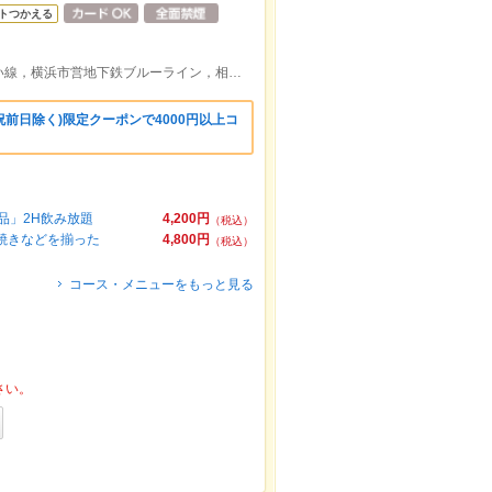
トつかえる
京浜急行本線，東急東横線，みなとみらい線，横浜市営地下鉄ブルーライン，相鉄本線，ＪＲ横浜駅みなみ東口徒歩約1分
前日除く)限定クーポンで4000円以上コ
品」2H飲み放題
4,200円
（税込）
焼きなどを揃った
4,800円
（税込）
コース・メニューをもっと見る
さい。