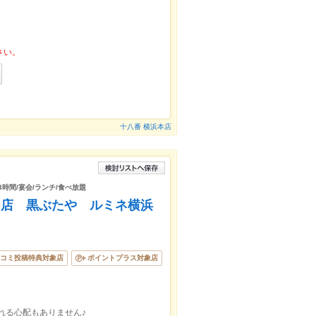
さい。
十八番 横浜本店
3時間/宴会/ランチ/食べ放題
門店 黒ぶたや ルミネ横浜
コミ投稿特典対象店
ポイントプラス対象店
ぬれる心配もありません♪