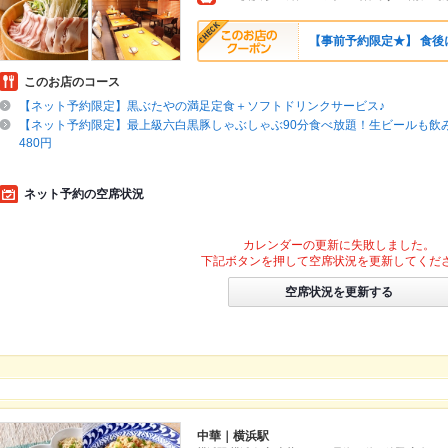
【事前予約限定★】 食後
このお店のコース
【ネット予約限定】黒ぶたやの満足定食＋ソフトドリンクサービス♪
【ネット予約限定】最上級六白黒豚しゃぶしゃぶ90分食べ放題！生ビールも飲み放
480円
ネット予約の空席状況
カレンダーの更新に失敗しました。
下記ボタンを押して空席状況を更新してくだ
空席状況を更新する
中華｜横浜駅