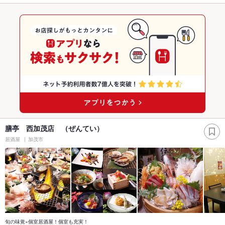
膳亭 西加茂店 （ぜんてい）
居酒屋
加茂市
旬の味覚×個室居酒屋！個室も充実！