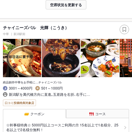
空席状況を更新する
チャイニーズバル 光輝（こうき）
中華
新潟駅前
絶品創作中華をお手軽に…チャイニーズバル
3001～4000円
501～1000円
新潟駅を萬代橋方向に直進｡五差路を右折､右手に…
口コミ投稿特典対象店
クーポン
コース
☆幹事様特典☆ 5000円以上コースご利用の方 15名以上で1名様分、25
名以上で2名様分無料！