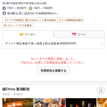
新潟駅/居酒屋/個室/中華/昼飲み/飲み放題
1501～2000円
1001～1500円
新潟駅を背に徒歩5分 中央郵便局向かい
【アプリ予約限定】最大350ポイント還元対象店
口コミ投稿特典対象店
ポイントプラス対象店
クーポン
コース
ディナー限定★餃子食べ放題＆飲み放題★2時間2500円
カレンダーの更新に失敗しました。
下記ボタンを押して空席状況を更新してください。
空席状況を更新する
縁China 新潟駅前
居酒屋
新潟駅前