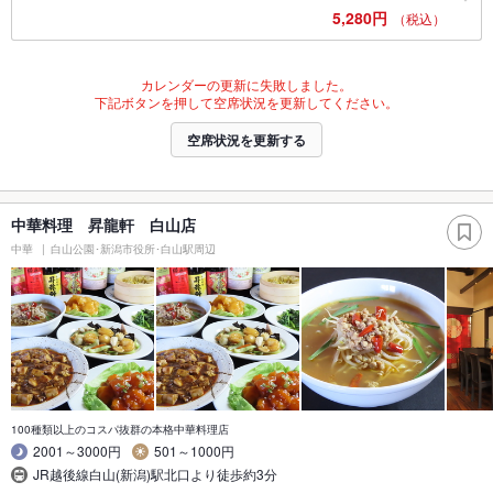
5,280円
（税込）
カレンダーの更新に失敗しました。
下記ボタンを押して空席状況を更新してください。
空席状況を更新する
中華料理 昇龍軒 白山店
中華
白山公園･新潟市役所･白山駅周辺
100種類以上のコスパ抜群の本格中華料理店
2001～3000円
501～1000円
JR越後線白山(新潟)駅北口より徒歩約3分