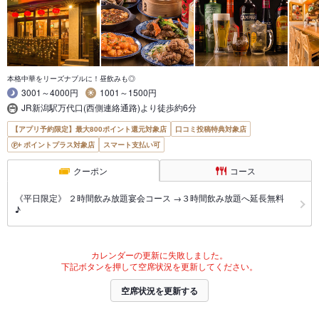
本格中華をリーズナブルに！昼飲みも◎
3001～4000円
1001～1500円
JR新潟駅万代口(西側連絡通路)より徒歩約6分
【アプリ予約限定】最大800ポイント還元対象店
口コミ投稿特典対象店
ポイントプラス対象店
スマート支払い可
クーポン
コース
《平日限定》 ２時間飲み放題宴会コース →３時間飲み放題へ延長無料
♪
カレンダーの更新に失敗しました。
下記ボタンを押して空席状況を更新してください。
空席状況を更新する