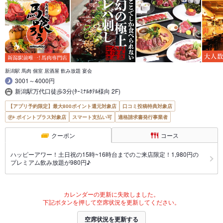
新潟駅 馬肉 個室 居酒屋 飲み放題 宴会
3001～4000円
新潟駅万代口徒歩3分(ﾀｰﾐﾅﾙﾎﾃﾙ様向 2F)
【アプリ予約限定】最大800ポイント還元対象店
口コミ投稿特典対象店
ポイントプラス対象店
スマート支払い可
適格請求書発行事業者
クーポン
コース
ハッピーアワー！土日祝の15時~16時台までのご来店限定！1,980円の
プレミアム飲み放題が980円♪
カレンダーの更新に失敗しました。
下記ボタンを押して空席状況を更新してください。
空席状況を更新する