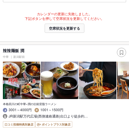
カレンダーの更新に失敗しました。
下記ボタンを押して空席状況を更新してください。
空席状況を更新する
辣辣麺飯 潤
中華
新潟駅前
本格四川の町中華×潤の伝統背脂ラーメン
3001～4000円
1001～1500円
JR新潟駅万代広場(西側連絡通路)出口より徒歩約…
口コミ投稿特典対象店
ポイントプラス対象店