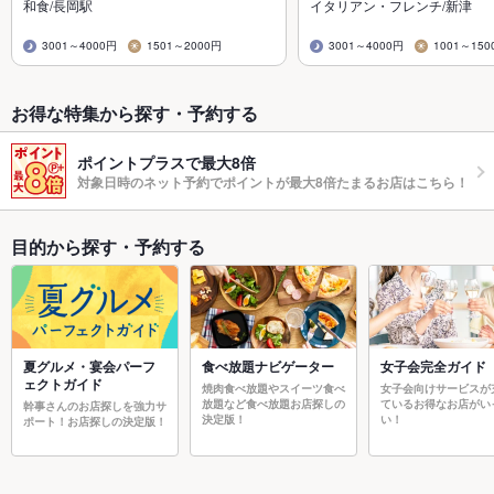
和食/長岡駅
イタリアン・フレンチ/新津
3001～4000円
1501～2000円
3001～4000円
1001～150
お得な特集から探す・予約する
ポイントプラスで最大8倍
対象日時のネット予約でポイントが最大8倍たまるお店はこちら！
目的から探す・予約する
夏グルメ・宴会パーフ
食べ放題ナビゲーター
女子会完全ガイド
ェクトガイド
焼肉食べ放題やスイーツ食べ
女子会向けサービスが
放題など食べ放題お店探しの
ているお得なお店がい
幹事さんのお店探しを強力サ
決定版！
い！
ポート！お店探しの決定版！