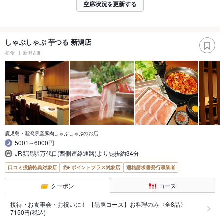
空席状況を更新する
しゃぶしゃぶ 芋つる 新潟店
和食
新潟古町
鹿児島・新潟県産豚肉しゃぶしゃぶのお店
5001～6000円
JR新潟駅万代口(西側連絡通路)より徒歩約34分
口コミ投稿特典対象店
ポイントプラス対象店
適格請求書発行事業者
クーポン
コース
接待・お食事会・お祝いに！ 【黒豚コース】お料理のみ〈全8品〉
7150円(税込)