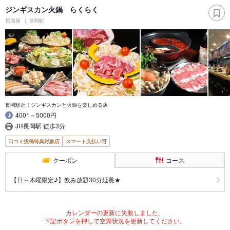
ジンギスカン火鍋 らくらく
居酒屋
長岡駅
長岡駅近！ジンギスカンと火鍋を楽しめる店
4001～5000円
JR長岡駅 徒歩3分
口コミ投稿特典対象店
スマート支払い可
クーポン
コース
【日～木曜限定♪】飲み放題30分延長★
カレンダーの更新に失敗しました。
下記ボタンを押して空席状況を更新してください。