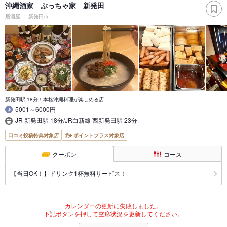
沖縄酒家 ぶっちゃ家 新発田
居酒屋
新発田市
新発田駅 18分！本格沖縄料理が楽しめる店
5001～6000円
JR 新発田駅 18分/JR白新線 西新発田駅 23分
口コミ投稿特典対象店
ポイントプラス対象店
クーポン
コース
【当日OK！】ドリンク1杯無料サービス！
カレンダーの更新に失敗しました。
下記ボタンを押して空席状況を更新してください。