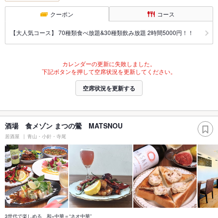
クーポン
コース
【大人気コース】 70種類食べ放題&30種類飲み放題 2時間5000円！！
カレンダーの更新に失敗しました。
下記ボタンを押して空席状況を更新してください。
空席状況を更新する
酒場 食メゾン まつの鶯 MATSNOU
居酒屋
青山・小針・寺尾
3世代で楽しめる 和×中華＝“ネオ中華”