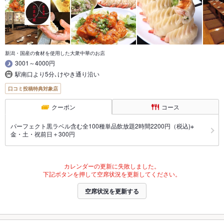
新潟・国産の食材を使用した大衆中華のお店
3001～4000円
駅南口より5分､けやき通り沿い
口コミ投稿特典対象店
クーポン
コース
パーフェクト黒ラベル含む全100種単品飲放題2時間2200円（税込)※
金・土・祝前日＋300円
カレンダーの更新に失敗しました。
下記ボタンを押して空席状況を更新してください。
空席状況を更新する