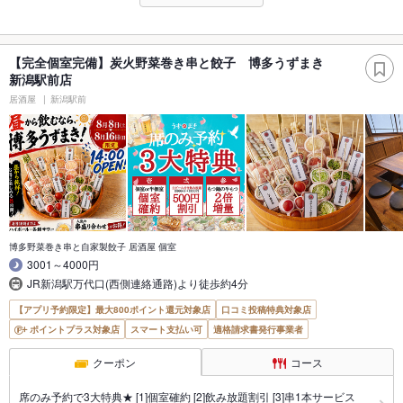
【完全個室完備】炭火野菜巻き串と餃子 博多うずまき
新潟駅前店
居酒屋
新潟駅前
博多野菜巻き串と自家製餃子 居酒屋 個室
3001～4000円
JR新潟駅万代口(西側連絡通路)より徒歩約4分
【アプリ予約限定】最大800ポイント還元対象店
口コミ投稿特典対象店
ポイントプラス対象店
スマート支払い可
適格請求書発行事業者
クーポン
コース
席のみ予約で3大特典★ [1]個室確約 [2]飲み放題割引 [3]串1本サービス