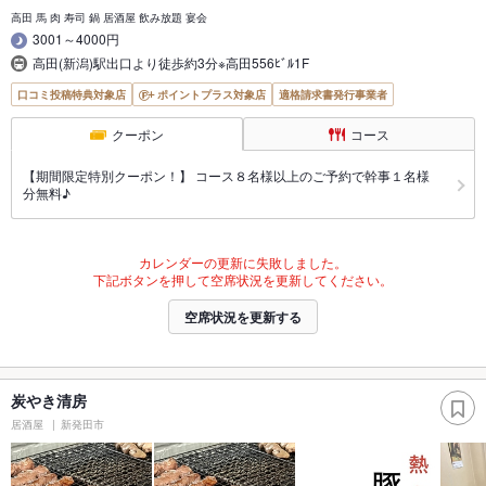
高田 馬 肉 寿司 鍋 居酒屋 飲み放題 宴会
3001～4000円
高田(新潟)駅出口より徒歩約3分※高田556ﾋﾞﾙ1F
口コミ投稿特典対象店
ポイントプラス対象店
適格請求書発行事業者
クーポン
コース
【期間限定特別クーポン！】 コース８名様以上のご予約で幹事１名様
分無料♪
カレンダーの更新に失敗しました。
下記ボタンを押して空席状況を更新してください。
空席状況を更新する
炭やき清房
居酒屋
新発田市