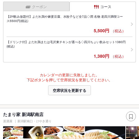
クーポン
コース
【2H飲み放題付】よだれ鶏や麻婆豆腐、水餃子など全7品◇潤 名物 老四川満喫コー
ス5500円(税込)
5,500円
（税込）
【ドリンク付】よだれ鶏または毛沢東チキンが選べる◇四川ちょい飲みセット1380円
(税込)
1,380円
（税込）
カレンダーの更新に失敗しました。
下記ボタンを押して空席状況を更新してください。
空席状況を更新する
たまり家 新潟駅南店
居酒屋
新潟駅南口・けやき通り