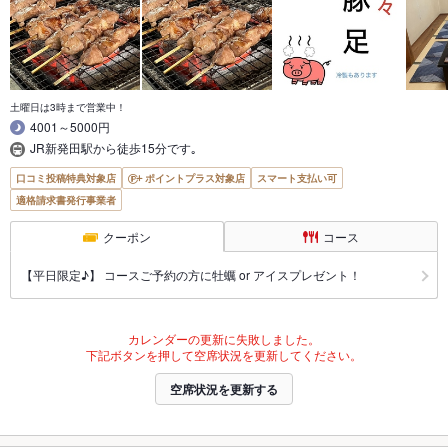
土曜日は3時まで営業中！
4001～5000円
JR新発田駅から徒歩15分です｡
口コミ投稿特典対象店
ポイントプラス対象店
スマート支払い可
適格請求書発行事業者
クーポン
コース
【平日限定♪】 コースご予約の方に牡蠣 or アイスプレゼント！
カレンダーの更新に失敗しました。
下記ボタンを押して空席状況を更新してください。
空席状況を更新する