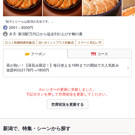
「餃子とビールは新潟の文化です。」
2001～3000円
弁天･新潟駅万代口から徒歩3分/えびす鯛の裏
口コミ投稿特典対象店
ポイントプラス対象店
スマート支払い可
クーポン
コース
昼が熱い！【昼呑み限定！】毎日使える16時までの開始で大人気飲み
放題90分2178円→1800円
カレンダーの更新に失敗しました。
下記ボタンを押して空席状況を更新してください。
空席状況を更新する
新潟で、特集・シーンから探す