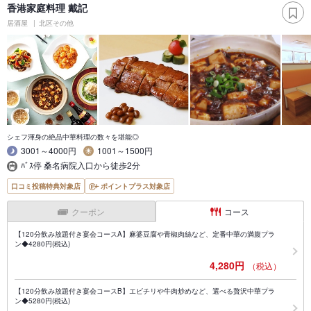
香港家庭料理 戴記
居酒屋
北区その他
シェフ渾身の絶品中華料理の数々を堪能◎
3001～4000円
1001～1500円
ﾊﾞｽ停 桑名病院入口から徒歩2分
口コミ投稿特典対象店
ポイントプラス対象店
クーポン
コース
【120分飲み放題付き宴会コースA】麻婆豆腐や青椒肉絲など、定番中華の満腹プラ
ン◆4280円(税込)
4,280円
（税込）
【120分飲み放題付き宴会コースB】エビチリや牛肉炒めなど、選べる贅沢中華プラ
ン◆5280円(税込)