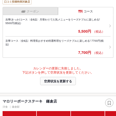
口コミ投稿特典対象店
クーポン
コース
吉華(きっか)コース〈全8品〉月替わりで人気メニューをリーズナブルに楽しめる!
5500円(税込)
5,500円
（税込）
京華コース〈全8品〉料理長おすすめ特選料理をリーズナブルに楽しめる! 7700円(税
込)
7,700円
（税込）
カレンダーの更新に失敗しました。
下記ボタンを押して空席状況を更新してください。
空席状況を更新する
マロリーポークステーキ 鎌倉店
洋食
鎌倉駅