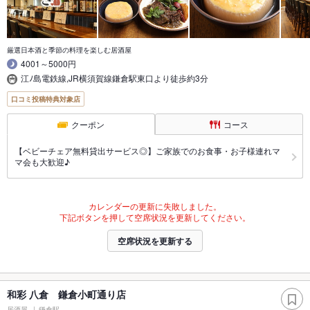
厳選日本酒と季節の料理を楽しむ居酒屋
4001～5000円
江ﾉ島電鉄線,JR横須賀線鎌倉駅東口より徒歩約3分
口コミ投稿特典対象店
クーポン
コース
【ベビーチェア無料貸出サービス◎】ご家族でのお食事・お子様連れマ
マ会も大歓迎♪
カレンダーの更新に失敗しました。
下記ボタンを押して空席状況を更新してください。
空席状況を更新する
和彩 八倉 鎌倉小町通り店
居酒屋
鎌倉駅