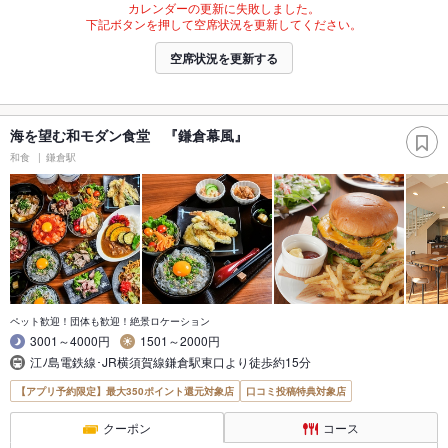
カレンダーの更新に失敗しました。
下記ボタンを押して空席状況を更新してください。
空席状況を更新する
海を望む和モダン食堂 『鎌倉幕風』
和食
鎌倉駅
ペット歓迎！団体も歓迎！絶景ロケーション
3001～4000円
1501～2000円
江ﾉ島電鉄線･JR横須賀線鎌倉駅東口より徒歩約15分
【アプリ予約限定】最大350ポイント還元対象店
口コミ投稿特典対象店
クーポン
コース