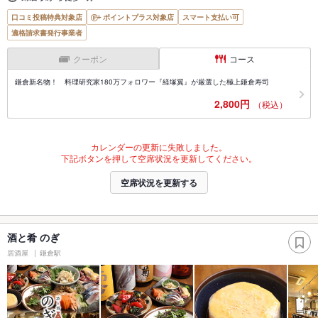
口コミ投稿特典対象店
ポイントプラス対象店
スマート支払い可
適格請求書発行事業者
クーポン
コース
鎌倉新名物！ 料理研究家180万フォロワー『経塚翼』が厳選した極上鎌倉寿司
2,800円
（税込）
カレンダーの更新に失敗しました。
下記ボタンを押して空席状況を更新してください。
空席状況を更新する
酒と肴 のぎ
居酒屋
鎌倉駅