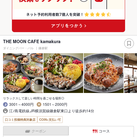
THE MOON CAFE kamakura
ダイニングバー・バル
鎌倉駅
リラックスして楽しい時間を過ごせる場所◎
3001～4000円
1501～2000円
江ﾉ島電鉄線,JR横須賀線鎌倉駅東口より徒歩約14分
口コミ投稿特典対象店
COIN+支払い可
クーポン
コース