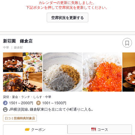
カレンダーの更新に失敗しました。
下記ボタンを押して空席状況を更新してください。
空席状況を更新する
新荘園 鎌倉店
中華
鎌倉駅
貸切・宴会・ランチ・しらす・中華
1501～2000円
1001～1500円
JR横須賀線､鎌倉駅東口を左に出て小町通りに入る｡
口コミ投稿特典対象店
クーポン
コース