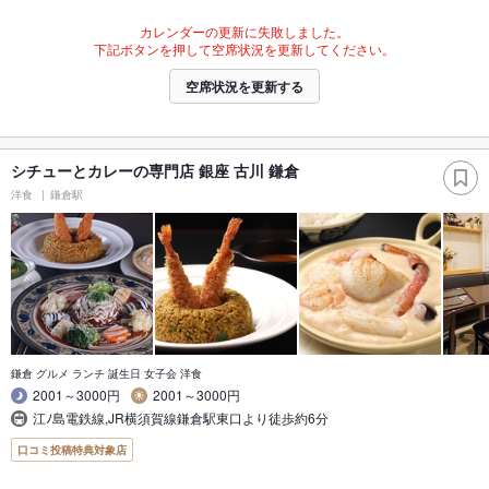
カレンダーの更新に失敗しました。
下記ボタンを押して空席状況を更新してください。
空席状況を更新する
シチューとカレーの専門店 銀座 古川 鎌倉
洋食
鎌倉駅
鎌倉 グルメ ランチ 誕生日 女子会 洋食
2001～3000円
2001～3000円
江ﾉ島電鉄線,JR横須賀線鎌倉駅東口より徒歩約6分
口コミ投稿特典対象店