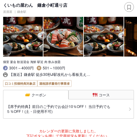
くいもの屋わん 鎌倉小町通り店
居酒屋
鎌倉駅
個室 宴会 歓送迎会 海鮮 駅近 肉 飲み放題
3001～4000円
501～1000円
【激近】鎌倉駅 徒歩30秒♪駅改札から看板見え…
口コミ投稿特典対象店
適格請求書発行事業者
クーポン
コース
【席予約特典】前日のご予約でお会計10％OFF！ 当日予約でも
５％OFF！(土・日使用不可)
カレンダーの更新に失敗しました。
下記ボタンを押して空席状況を更新してください。