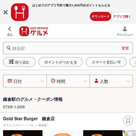
はじめてのアプリ予約で最大
1,000円分ポイントもらえる
ダウンロード
アプリで開く
戻る
マイメニュー
鎌倉駅
変更
絞り込む
ポイントがつかえる
スマート支払い可
日付
時間
人数
鎌倉駅のグルメ・クーポン情報
573件 1-20件
Gold Star Burger 鎌倉店
ダイニングバー・バル
鎌倉駅