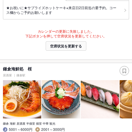
★お祝いに★サプライズホットケーキ※来店日2日前迄の要予約。コー
ス欄からご予約お願いします
カレンダーの更新に失敗しました。
下記ボタンを押して空席状況を更新してください。
空席状況を更新する
鎌倉海鮮処 桜
居酒屋
鎌倉駅
鎌倉 海鮮 居酒屋 半個室 個室 中華 観光
5001～6000円
2001～3000円