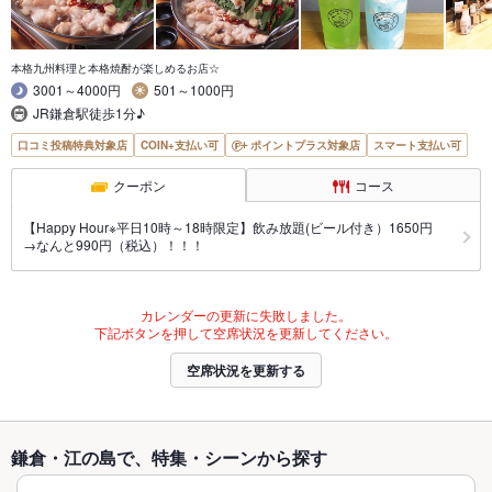
本格九州料理と本格焼酎が楽しめるお店☆
3001～4000円
501～1000円
JR鎌倉駅徒歩1分♪
口コミ投稿特典対象店
COIN+支払い可
ポイントプラス対象店
スマート支払い可
クーポン
コース
【Happy Hour※平日10時～18時限定】飲み放題(ビール付き）1650円
→なんと990円（税込）！！！
カレンダーの更新に失敗しました。
下記ボタンを押して空席状況を更新してください。
空席状況を更新する
鎌倉・江の島で、特集・シーンから探す