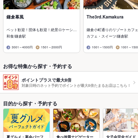
鎌倉幕風
The3rd.Kamakura
ペット歓迎！団体も歓迎！絶景ロケーシ…
鎌倉小町通りのリゾートカフェ
和食/鎌倉駅
カフェ・スイーツ/鎌倉駅
3001～4000円
1501～2000円
1001～1500円
1001～150
お得な特集から探す・予約する
ポイントプラスで最大8倍
対象日時のネット予約でポイントが最大8倍たまるお店はこちら！
目的から探す・予約する
夏グルメ・宴会パーフ
食べ放題ナビゲーター
女子会完全ガイド