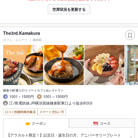
空席状況を更新する
The3rd.Kamakura
カフェ・スイーツ
鎌倉駅
鎌倉小町通りのリゾートカフェ&レストラン
1001～1500円
1001～1500円
江ﾉ島電鉄線,JR横須賀線鎌倉駅東口より徒歩約3分
口コミ投稿特典対象店
スマート支払い可
クーポン
コース
【アラカルト限定！】記念日・誕生日の方、アニバーサリープレート