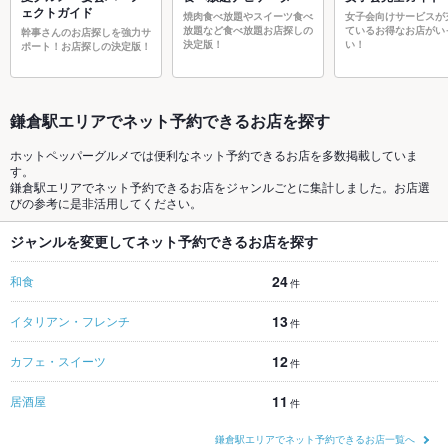
ェクトガイド
焼肉食べ放題やスイーツ食べ
女子会向けサービスが
放題など食べ放題お店探しの
ているお得なお店がい
幹事さんのお店探しを強力サ
決定版！
い！
ポート！お店探しの決定版！
鎌倉駅エリアでネット予約できるお店を探す
ホットペッパーグルメでは便利なネット予約できるお店を多数掲載していま
す。
鎌倉駅エリアでネット予約できるお店をジャンルごとに集計しました。お店選
びの参考に是非活用してください。
ジャンルを変更してネット予約できるお店を探す
24
和食
件
13
イタリアン・フレンチ
件
12
カフェ・スイーツ
件
11
居酒屋
件
鎌倉駅エリアでネット予約できるお店一覧へ