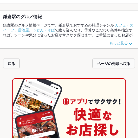
鎌倉駅のグルメ情報
鎌倉駅のグルメ情報ページです。鎌倉駅でおすすめの料理ジャンル
カフェ・ス
イーツ
、
居酒屋
、
うどん・そば
で絞り込んだり、予算やこだわり条件を指定す
れば、シーンや気分に合ったお店がサクサク探せます。ご希望に合ったお店が
見つからなかったら、近隣のエリア
鎌倉駅
、
鎌倉市その他
、
江ノ島
もチェック
もっと見る
してみてください。ホットペッパーグルメなら、お得なクーポンはもちろん、
こだわりメニュー
海鮮丼
、
そば
、
パスタ
や季節のおすすめ料理など、お店の最
新情報をご紹介しているので安心！24時間使える簡単便利なネット予約が使え
るお店も拡大中です。友達どうしの飲み会にも、会社の宴会にも、デートやパ
戻る
ページの先頭へ戻る
ーティーにもお得に便利にホットペッパーグルメをご利用ください。