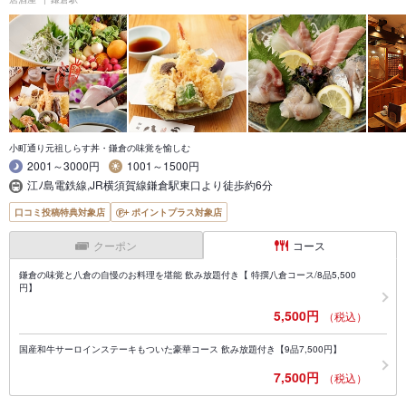
小町通り元祖しらす丼・鎌倉の味覚を愉しむ
2001～3000円
1001～1500円
江ﾉ島電鉄線,JR横須賀線鎌倉駅東口より徒歩約6分
口コミ投稿特典対象店
ポイントプラス対象店
クーポン
コース
鎌倉の味覚と八倉の自慢のお料理を堪能 飲み放題付き【 特撰八倉コース/8品5,500
円】
5,500円
（税込）
国産和牛サーロインステーキもついた豪華コース 飲み放題付き【9品7,500円】
7,500円
（税込）