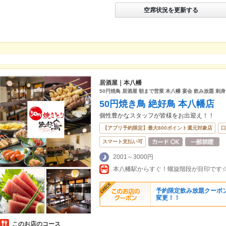
空席状況を更新する
居酒屋｜本八幡
50円焼鳥 居酒屋 朝まで営業 本八幡 宴会 飲み放題 刺身
50円焼き鳥 絶好鳥 本八幡店
個性豊かなスタッフが皆様をお出迎え！！
【アプリ予約限定】最大800ポイント還元対象店
口
スマート支払い可
2001～3000円
本八幡駅からすぐ！螺旋階段が目印です
予約限定飲み放題クーポン☆
変更！！
このお店のコース