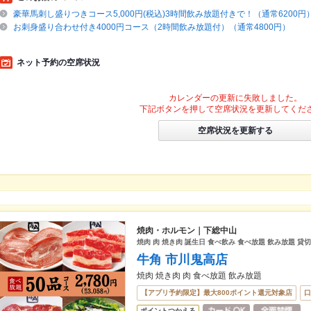
豪華馬刺し盛りつきコース5,000円(税込)3時間飲み放題付きで！（通常6200円
お刺身盛り合わせ付き4000円コース（2時間飲み放題付）（通常4800円）
ネット予約の空席状況
カレンダーの更新に失敗しました。
下記ボタンを押して空席状況を更新してくだ
空席状況を更新する
焼肉・ホルモン｜下総中山
焼肉 肉 焼き肉 誕生日 食べ飲み 食べ放題 飲み放題 貸切
牛角 市川鬼高店
焼肉 焼き肉 肉 食べ放題 飲み放題
【アプリ予約限定】最大800ポイント還元対象店
口
ポイントつかえる