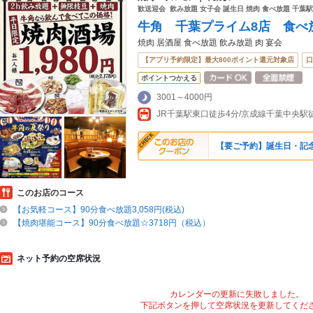
歓送迎会 飲み放題 女子会 誕生日 焼肉 食べ放題 千葉駅 
牛角 千葉プライム8店 食べ
焼肉 居酒屋 食べ放題 飲み放題 肉 宴会
【アプリ予約限定】最大800ポイント還元対象店
口
ポイントつかえる
3001～4000円
【要ご予約】誕生日・記
このお店のコース
【お気軽コース】90分食べ放題3,058円(税込)
【焼肉堪能コース】90分食べ放題☆3718円（税込）
ネット予約の空席状況
カレンダーの更新に失敗しました。
下記ボタンを押して空席状況を更新してくだ