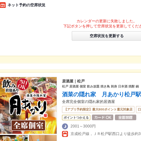
ネット予約の空席状況
カレンダーの更新に失敗しました。
下記ボタンを押して空席状況を更新してくだ
空席状況を更新する
居酒屋｜松戸
松戸 居酒屋 個室 飲み放題 焼き鳥 刺身 日本酒 焼酎 鍋
酒菜の隠れ家 月あかり松戸
全席完全個室の隠れ家的居酒屋
【アプリ予約限定】最大800ポイント還元対象店
口
ポイントつかえる
2001～3000円
京成松戸線，ＪＲ松戸駅西口より徒歩約3