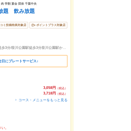
肉 学割 宴会 団体 千葉中央
放題 飲み放題
コミ投稿特典対象店
ポイントプラス対象店
JR千葉駅東口徒歩4分/京成線千葉中央駅徒歩3分/葭川公園駅徒歩3分葭川公園駅から260m
念日にプレートサービス♪
3,058円
（税込）
3,718円
（税込）
コース・メニューをもっと見る
さい。