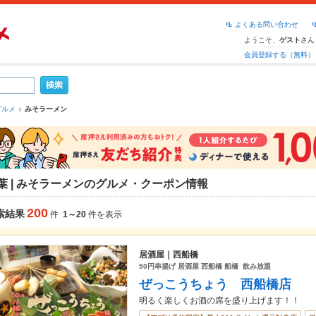
よくある問い合わせ
ようこそ、
さん
ゲスト
会員登録する（無料）
グルメ
みそラーメン
葉 | みそラーメンのグルメ・クーポン情報
200
索結果
件
1～20
件を表示
居酒屋｜西船橋
50円串揚げ 居酒屋 西船橋 船橋 飲み放題
ぜっこうちょう 西船橋店
明るく楽しくお酒の席を盛り上げます！！