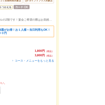
コミ投稿特典対象店
ポイントプラス対象店
トつかえる
西船橋駅北口から徒歩2分！線路沿いのビルの2階です！宴会ご希望の際はお気軽にお問い合わせください♪
放題がお得！お１人様～当日利用もOK！
００円
1,800円
（税込）
3,800円
（税込）
コース・メニューをもっと見る
さい。