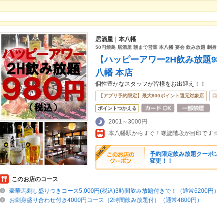
居酒屋｜本八幡
50円焼鳥 居酒屋 朝まで営業 本八幡 宴会 飲み放題 刺身
【ハッピーアワー2H飲み放題98
八幡 本店
個性豊かなスタッフが皆様をお出迎え！！
【アプリ予約限定】最大800ポイント還元対象店
口
ポイントつかえる
2001～3000円
本八幡駅からすぐ！螺旋階段が目印です
予約限定飲み放題クーポン☆
変更！！
このお店のコース
豪華馬刺し盛りつきコース5,000円(税込)3時間飲み放題付きで！（通常6200円
お刺身盛り合わせ付き4000円コース（2時間飲み放題付）（通常4800円）