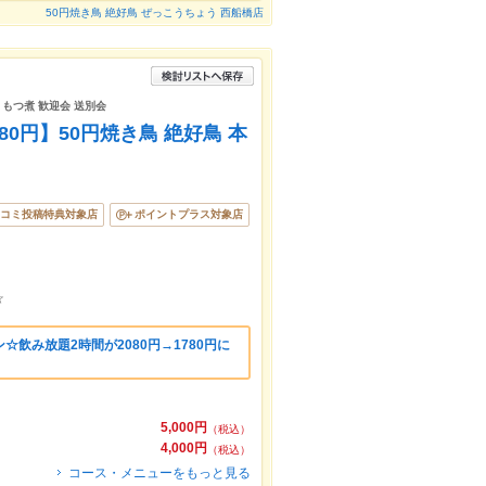
50円焼き鳥 絶好鳥 ぜっこうちょう 西船橋店
 もつ煮 歓迎会 送別会
0円】50円焼き鳥 絶好鳥 本
コミ投稿特典対象店
ポイントプラス対象店
☆
飲み放題2時間が2080円→1780円に
）
5,000円
（税込）
4,000円
（税込）
コース・メニューをもっと見る