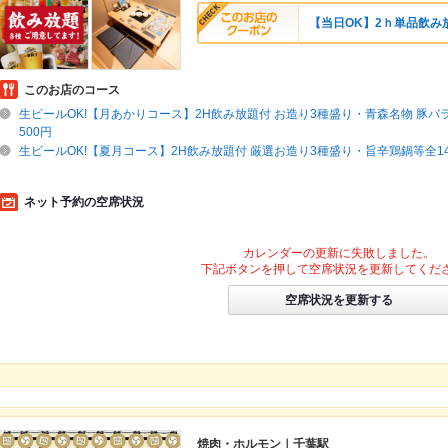
【当日OK】2ｈ単品飲み放
このお店のコース
生ビールOK!【月あかりコース】2H飲み放題付 お造り3種盛り・青森名物 豚バラ
500円
生ビールOK!【夏月コース】2H飲み放題付 厳選お造り3種盛り・旨辛鶏鍋等全14種
ネット予約の空席状況
カレンダーの更新に失敗しました。
下記ボタンを押して空席状況を更新してくだ
空席状況を更新する
焼肉・ホルモン｜千葉駅