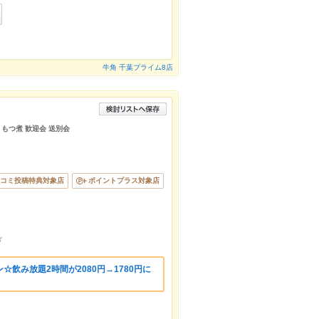
牛角 千葉プライム8店
 もつ煮 歓迎会 送別会
コミ投稿特典対象店
ポイントプラス対象店
☆
飲み放題2時間が2080円→1780円に