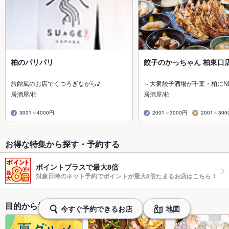
柏のパリパリ
餃子のかっちゃん 柏東口
旅館風のお店でくつろぎながら♪
～大衆餃子酒場が千葉・柏にN
居酒屋/柏
居酒屋/柏
3001～4000円
2001～3000円
2001～300
お得な特集から探す・予約する
ポイントプラスで最大8倍
対象日時のネット予約でポイントが最大8倍たまるお店はこちら！
目的から探す・予約する
今すぐ予約できるお店
地図