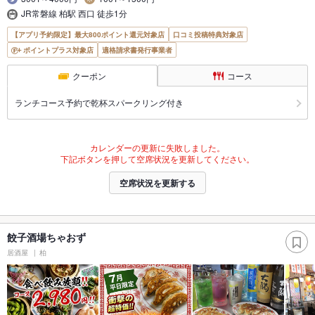
JR常磐線 柏駅 西口 徒歩1分
【アプリ予約限定】最大800ポイント還元対象店
口コミ投稿特典対象店
ポイントプラス対象店
適格請求書発行事業者
クーポン
コース
ランチコース予約で乾杯スパークリング付き
カレンダーの更新に失敗しました。
下記ボタンを押して空席状況を更新してください。
空席状況を更新する
餃子酒場ちゃおず
居酒屋
柏