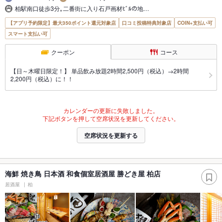
柏駅南口徒歩3分｡二番街に入り石戸画材ﾋﾞﾙの地…
【アプリ予約限定】最大350ポイント還元対象店
口コミ投稿特典対象店
COIN+支払い可
スマート支払い可
クーポン
コース
【日～木曜日限定！】 単品飲み放題2時間2,500円（税込）→2時間
2,200円（税込）に！！
カレンダーの更新に失敗しました。
下記ボタンを押して空席状況を更新してください。
空席状況を更新する
海鮮 焼き鳥 日本酒 和食個室居酒屋 勝どき屋 柏店
居酒屋
柏