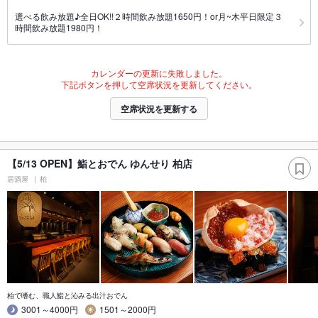
選べる飲み放題♪全日OK!!２時間飲み放題1650円！or月~木平日限定３
時間飲み放題1980円！
カレンダーの更新に失敗しました。
下記ボタンを押して空席状況を更新してください。
空席状況を更新する
【5/13 OPEN】鮨とおでん ゆんせり 柏店
居酒屋
柏
柏で嗜む、職人鮨と沁みる出汁おでん
3001～4000円
1501～2000円