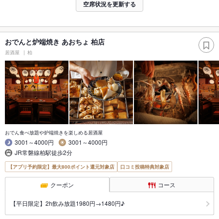
空席状況を更新する
おでんと炉端焼き あおちょ 柏店
居酒屋
柏
おでん食べ放題や炉端焼きを楽しめる居酒屋
3001～4000円
3001～4000円
JR常磐線柏駅徒歩2分
【アプリ予約限定】最大800ポイント還元対象店
口コミ投稿特典対象店
クーポン
コース
【平日限定】2h飲み放題1980円→1480円♪