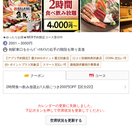
★ゆったりお得★WEB予約限定コース受付中
2001～3000円
柏駅東口をからﾋﾞｯｸｶﾒﾗの右手の階段を降り直進
【アプリ予約限定】最大800ポイント還元対象店
口コミ投稿特典対象店
COIN+支払い可
ポイントプラス対象店
スマート支払い可
適格請求書発行事業者
クーポン
コース
2時間食べ飲み放題お1人様につき200円OFF【区分22】
カレンダーの更新に失敗しました。
下記ボタンを押して空席状況を更新してください。
空席状況を更新する