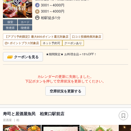
3001～4000円
3001～4000円
柏駅徒歩1分
個室
カード
禁煙席
喫煙席
【アプリ予約限定】最大800ポイント還元対象店
口コミ投稿特典対象店
ポイントプラス対象店
ネット予約可
クーポンあり
★期間限定★ お料理全品＝15%OFF！
クーポンを見る
カレンダーの更新に失敗しました。
下記ボタンを押して空席状況を更新してください。
空席状況を更新する
寿司と居酒屋魚民 柏東口駅前店
居酒屋
柏