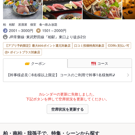
柏 柏駅 居酒屋 個室 食べ飲み放題
2001～3000円
1501～2000円
JR常磐線･東武野田線『柏駅』東口より徒歩2分
【アプリ予約限定】最大800ポイント還元対象店
口コミ投稿特典対象店
COIN+支払い可
ポイントプラス対象店
クーポン
コース
【幹事様必見◇8名様以上限定】 コースのご利用で幹事1名様無料♪
カレンダーの更新に失敗しました。
下記ボタンを押して空席状況を更新してください。
空席状況を更新する
柏・南柏・我孫子で、特集・シーンから探す