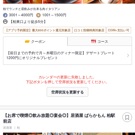
柏でランチと昼飲みが出来る肉イタリアン
3001～4000円
1001～1500円
【柏東口より徒歩5分】
【アプリ予約限定】最大800ポイント還元対象店
口コミ投稿特典対象店
COIN+支払い可
クーポン
コース
【前日までの予約で月～木曜日のディナー限定】デザートプレート
1200円にオリジナルプレゼント
カレンダーの更新に失敗しました。
下記ボタンを押して空席状況を更新してください。
空席状況を更新する
【お席で喫煙◎飲み放題◎宴会◎】居酒屋 ばらかもん 柏駅
前店
居酒屋
柏