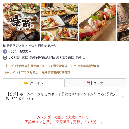
柏 居酒屋 焼き鳥 すき焼き 同窓会 飲み会
4001～5000円
JR 柏駅 東口徒歩3分/東武野田線 柏駅 東口徒歩…
【アプリ予約限定】最大800ポイント還元対象店
口コミ投稿特典対象店
ポイントプラス対象店
適格請求書発行事業者
クーポン
コース
【公式】ホームページからのネット予約でDKポイントが貯まる<予約人
数×300ポイント>
カレンダーの更新に失敗しました。
下記ボタンを押して空席状況を更新してください。