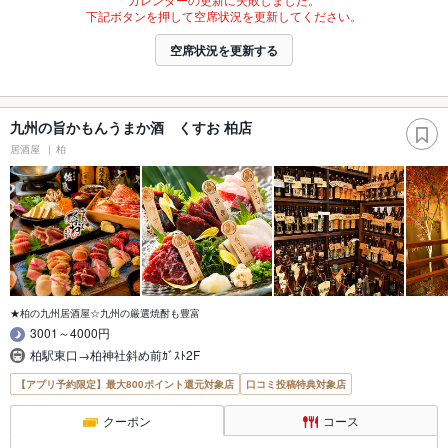
下記ボタンを押して空席状況を更新してください。
空席状況を更新する
九州の旨かもんうまか酒 くすお 柏店
居酒屋
柏
★柏の九州居酒屋☆九州の厳選焼酎も豊富
3001～4000円
柏駅東口→柏神社斜め前ｶﾞｽﾄ2F
【アプリ予約限定】最大800ポイント還元対象店
口コミ投稿特典対象店
クーポン
コース