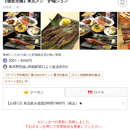
【個室完備】東北メシ 炉端ジュン
居酒屋
柏
食材にこだわり抜いた炉端焼き店が柏に登場
3001～4000円
東武野田線,JR柏駅西口より徒歩約3分
【アプリ予約限定】最大800ポイント還元対象店
口コミ投稿特典対象店
スマート支払い可
クーポン
コース
【お得◎】単品飲み放題2時間1980円（税込）★
カレンダーの更新に失敗しました。
下記ボタンを押して空席状況を更新してください。