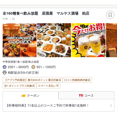
全160種食べ飲み放題 居酒屋 マルヤス酒場 柏店
中華
柏
中華居酒屋//食べ放題/飲み放題
2001～3000円
501～1000円
柏駅徒歩3分の好立地!
【アプリ予約限定】最大800ポイント還元対象店
口コミ投稿特典対象店
ポイントプラス対象店
スマート支払い可
クーポン
コース
【幹事様特典】11名以上のコースご予約で幹事様1名無料！