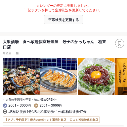
カレンダーの更新に失敗しました。
下記ボタンを押して空席状況を更新してください。
空席状況を更新する
大衆酒場 食べ放題個室居酒屋 餃子のかっちゃん 柏東
口店
居酒屋
柏
～大衆餃子酒場が千葉・柏にNEWOPEN～
2001～3000円
2001～3000円
JR柏駅徒歩4分/JR北柏駅徒歩41分/南柏駅徒歩47分
【アプリ予約限定】最大800ポイント還元対象店
口コミ投稿特典対象店