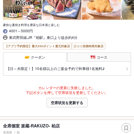
豪快な藁焼き料理を豊富な日本酒と楽しむ
4001～5000円
東武野田線,JR『柏駅』東口より徒歩約4分
【アプリ予約限定】最大350ポイント還元対象店
口コミ投稿特典対象店
クーポン
コース
【日～木限定！】10名様以上のご宴会予約で幹事様1名無料♪
カレンダーの更新に失敗しました。
下記ボタンを押して空席状況を更新してください。
空席状況を更新する
全席個室 楽蔵‐RAKUZO‐ 柏店
居酒屋
柏