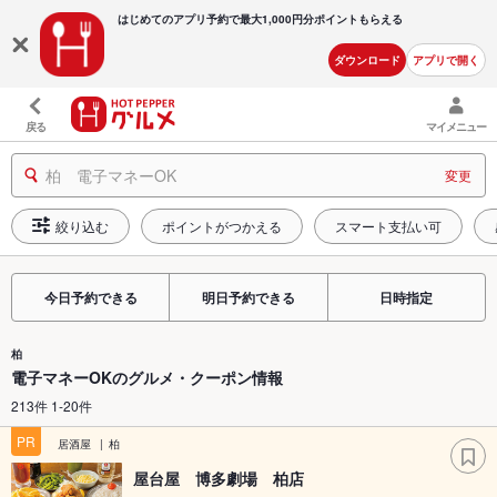
はじめてのアプリ予約で最大
1,000円分ポイントもらえる
ダウンロード
アプリで開く
戻る
マイメニュー
柏 電子マネーOK
変更
絞り込む
ポイントがつかえる
スマート支払い可
今日予約できる
明日予約できる
日時指定
柏
電子マネーOKのグルメ・クーポン情報
213件 1-20件
PR
居酒屋
柏
屋台屋 博多劇場 柏店