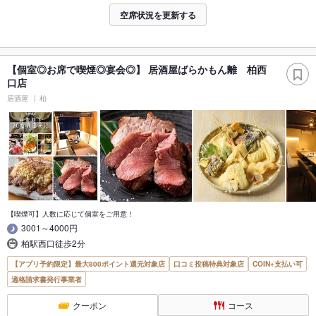
空席状況を更新する
【個室◎お席で喫煙◎宴会◎】 居酒屋ばらかもん離 柏西
口店
居酒屋
柏
【喫煙可】人数に応じて個室をご用意！
3001～4000円
柏駅西口徒歩2分
【アプリ予約限定】最大800ポイント還元対象店
口コミ投稿特典対象店
COIN+支払い可
適格請求書発行事業者
クーポン
コース