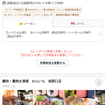
[柏駅徒歩1分]柏駅西口ｴｽｶﾚｰﾀｰを降りて30秒!
【アプリ予約限定】最大800ポイント還元対象店
口コミ投稿特典対象店
ポイントプラス対象店
スマート支払い可
適格請求書発行事業者
クーポン
コース
【いつでもお得】 生ビール299円（税込328円）/ハイボール199円
（税込218円）
カレンダーの更新に失敗しました。
下記ボタンを押して空席状況を更新してください。
空席状況を更新する
豪快！藁焼き酒場 わらいち 柏西口店
居酒屋
柏