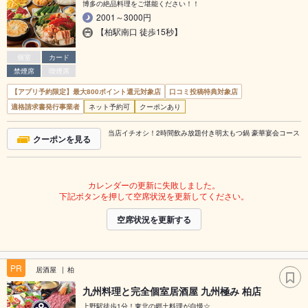
博多の絶品料理をご堪能ください！！
2001～3000円
【柏駅南口 徒歩15秒】
個室
カード
禁煙席
喫煙席
【アプリ予約限定】最大800ポイント還元対象店
口コミ投稿特典対象店
適格請求書発行事業者
ネット予約可
クーポンあり
当店イチオシ！2時間飲み放題付き明太もつ鍋 豪華宴会コース
クーポンを見る
カレンダーの更新に失敗しました。
下記ボタンを押して空席状況を更新してください。
空席状況を更新する
PR
居酒屋
柏
九州料理と完全個室居酒屋 九州極み 柏店
上野駅徒歩1分！東北の郷土料理が自慢☆