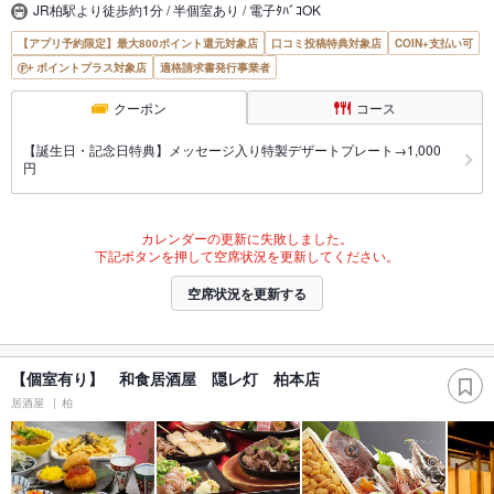
JR柏駅より徒歩約1分 / 半個室あり / 電子ﾀﾊﾞｺOK
【アプリ予約限定】最大800ポイント還元対象店
口コミ投稿特典対象店
COIN+支払い可
ポイントプラス対象店
適格請求書発行事業者
クーポン
コース
【誕生日・記念日特典】メッセージ入り特製デザートプレート→1,000
円
カレンダーの更新に失敗しました。
下記ボタンを押して空席状況を更新してください。
空席状況を更新する
【個室有り】 和食居酒屋 隠レ灯 柏本店
居酒屋
柏