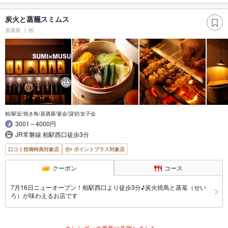
炭火と蒸籠スミムス
居酒屋
柏
柏/駅近/焼き鳥/居酒屋/宴会/貸切/女子会
3001～4000円
JR常磐線 柏駅西口徒歩3分
口コミ投稿特典対象店
ポイントプラス対象店
クーポン
コース
7月16日ニューオープン！柏駅西口より徒歩3分♪炭火焼鳥と蒸篭（せい
ろ）が味わえるお店です
カレンダーの更新に失敗しました。