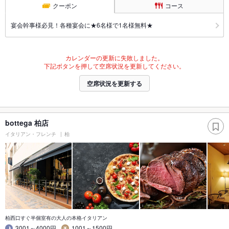
クーポン
コース
宴会幹事様必見！各種宴会に★6名様で1名様無料★
カレンダーの更新に失敗しました。
下記ボタンを押して空席状況を更新してください。
空席状況を更新する
bottega 柏店
イタリアン・フレンチ
柏
柏西口すぐ半個室有の大人の本格イタリアン
3001～4000円
1001～1500円