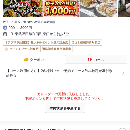
餃子・小籠包・食べ飲み放題の大衆酒場
2001～3000円
JR･東武野田線｢柏駅｣東口から徒歩5分
【アプリ予約限定】最大800ポイント還元対象店
口コミ投稿特典対象店
ポイントプラス対象店
適格請求書発行事業者
クーポン
コース
【コース利用の方に】2名様以上のご予約でコース飲み放題が3時間に
延長☆
カレンダーの更新に失敗しました。
下記ボタンを押して空席状況を更新してください。
空席状況を更新する