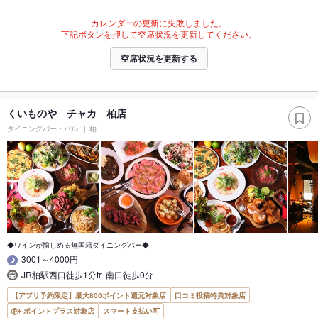
カレンダーの更新に失敗しました。
下記ボタンを押して空席状況を更新してください。
空席状況を更新する
くいものや チャカ 柏店
ダイニングバー・バル
柏
◆ワインが愉しめる無国籍ダイニングバー◆
3001～4000円
JR柏駅西口徒歩1分tr･南口徒歩0分
【アプリ予約限定】最大800ポイント還元対象店
口コミ投稿特典対象店
ポイントプラス対象店
スマート支払い可