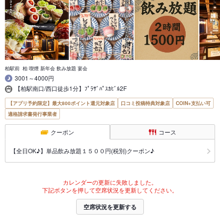
柏駅前 柏 喫煙 新年会 飲み放題 宴会
3001～4000円
【柏駅南口/西口徒歩1分】ﾌﾟﾗｻﾞﾊﾟｽｶﾋﾞﾙ2F
【アプリ予約限定】最大800ポイント還元対象店
口コミ投稿特典対象店
COIN+支払い可
適格請求書発行事業者
クーポン
コース
【全日OK♪】単品飲み放題１５００円(税別)クーポン♪
カレンダーの更新に失敗しました。
下記ボタンを押して空席状況を更新してください。
空席状況を更新する