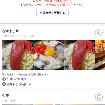
カレンダーの更新に失敗しました。
下記ボタンを押して空席状況を更新してください。
空席状況を更新する
なかよし亭
お好み焼き・もんじゃ
赤塚
駅から近く、お好み焼きが気軽に楽しめる♪
1501～2000円
赤塚駅から徒歩5分
仁亭
和食
赤塚