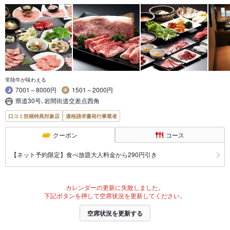
常陸牛が味わえる
7001～8000円
1501～2000円
県道30号､岩間街道交差点西角
口コミ投稿特典対象店
適格請求書発行事業者
クーポン
コース
【ネット予約限定】食べ放題大人料金から290円引き
カレンダーの更新に失敗しました。
下記ボタンを押して空席状況を更新してください。
空席状況を更新する