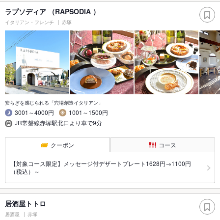
ラプソディア （RAPSODIA ）
イタリアン・フレンチ
赤塚
安らぎを感じられる「穴場創造イタリアン」
3001～4000円
1001～1500円
JR常磐線赤塚駅北口より車で9分
クーポン
コース
【対象コース限定】メッセージ付デザートプレート1628円→1100円
（税込）～
居酒屋トトロ
居酒屋
赤塚