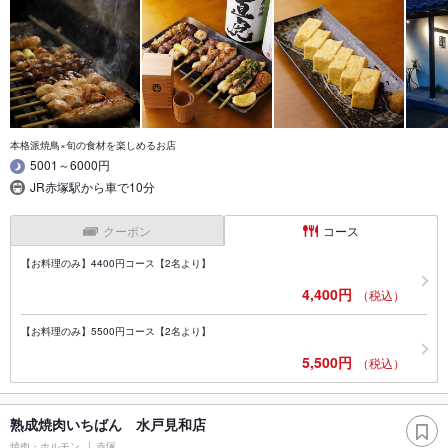
本格派焼鳥×旬の食材を楽しめるお店
5001～6000円
JR赤塚駅から車で10分
クーポン
コース
【お料理のみ】4400円コース【2名より】
4,400円
（税込）
【お料理のみ】5500円コース【2名より】
5,500円
（税込）
熟成焼肉いちばん 水戸見和店
焼肉・ホルモン
赤塚