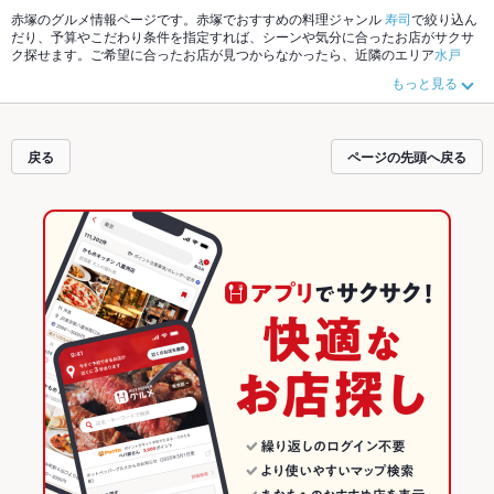
赤塚のグルメ情報ページです。赤塚でおすすめの料理ジャンル
寿司
で絞り込ん
だり、予算やこだわり条件を指定すれば、シーンや気分に合ったお店がサクサ
ク探せます。ご希望に合ったお店が見つからなかったら、近隣のエリア
水戸
駅
、
水戸市その他
、
赤塚
もチェックしてみてください。ホットペッパーグルメ
もっと見る
なら、お得なクーポンはもちろん、こだわりメニュー
海鮮丼
、
しゃぶしゃぶ
、
うどん
や季節のおすすめ料理など、お店の最新情報をご紹介しているので安
心！24時間使える簡単便利なネット予約が使えるお店も拡大中です。友達どう
しの飲み会にも、会社の宴会にも、デートやパーティーにもお得に便利にホッ
戻る
ページの先頭へ戻る
トペッパーグルメをご利用ください。