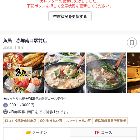
カレンダーの更新に失敗しました。
下記ボタンを押して空席状況を更新してください。
空席状況を更新する
魚民 赤塚南口駅前店
居酒屋
赤塚
★ゆったりお得★WEB予約限定コース受付中
2001～3000円
JR赤塚駅､南口をでて徒歩1分です｡
口コミ投稿特典対象店
COIN+支払い可
スマート支払い可
適格請求書発行事業者
クーポン
コース