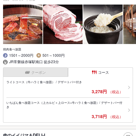
焼肉食べ放題
1501～2000円
501～1000円
JR常磐線赤塚駅南口 徒歩23分
クーポン
コース
ライトコース（牛ハラミ食べ放題） / デザートバー付き
3,278円
（税込）
いちばん食べ放題コース（上カルビ＋上ロース+牛ハラミ食べ放題）/ デザートバー付
き
3,718円
（税込）
肉のイイジマ＆DELI-I