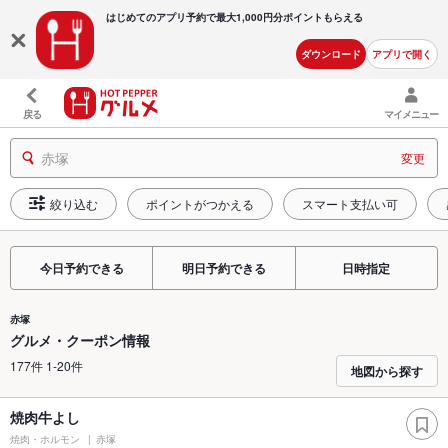
はじめてのアプリ予約で最大
1,000円分ポイントもらえる
ダウンロード
アプリで開く
戻る
マイメニュー
赤塚
変更
絞り込む
ポイントがつかえる
スマート支払い可
今日予約できる
明日予約できる
日時指定
赤塚
グルメ・クーポン情報
177件 1-20件
地図から探す
焼肉牛よし
焼肉・ホルモン
赤塚