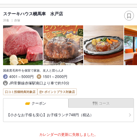
ステーキハウス幌馬車 水戸店
洋食
赤塚
国産黒毛和牛を個室で家族、友人と団らん♪
4001～5000円
1501～2000円
JR常磐線赤塚駅南口より車で約10分
口コミ投稿特典対象店
ポイントプラス対象店
クーポン
コース
【小さなお子様も安心】お子様ランチ748円（税込）
カレンダーの更新に失敗しました。