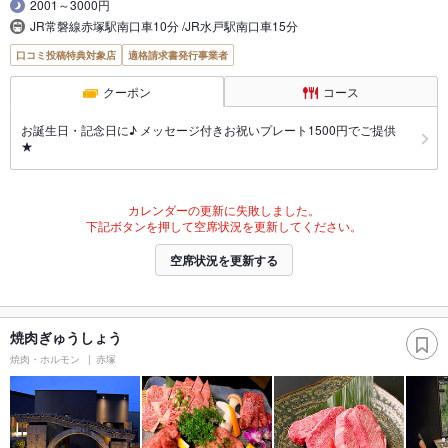
2001～3000円
JR常磐線赤塚駅南口車10分 /JR水戸駅南口車15分
口コミ投稿特典対象店
適格請求書発行事業者
クーポン
コース
お誕生日・記念日に♪ メッセージ付きお祝いプレート1500円でご提供
★
カレンダーの更新に失敗しました。
下記ボタンを押して空席状況を更新してください。
空席状況を更新する
焼肉ぎゅうしょう
焼肉・ホルモン
赤塚