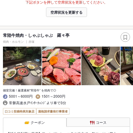
下記ボタンを押して空席状況を更新してください。
空席状況を更新する
常陸牛焼肉・しゃぶしゃぶ 羅々亭
焼肉・ホルモン
赤塚
個室完備！厳選素材”常陸牛” を焼肉で◎
5001～6000円
1501～2000円
常磐高速水戸ｲﾝﾀｰﾁｪﾝｼﾞより車で3分
口コミ投稿特典対象店
適格請求書発行事業者
クーポン
コース