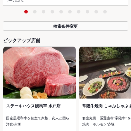
りーくんさん
検索条件変更
ピックアップ店舗
ステーキハウス幌馬車 水戸店
常陸牛焼肉 しゃぶしゃぶ 
国産黒毛和牛を個室で家族、友人と団ら…
個室完備！厳選素材”常陸牛” 
洋食/赤塚
焼肉・ホルモン/赤塚