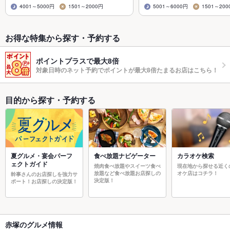
4001～5000円
1501～2000円
5001～6000円
1501～200
お得な特集から探す・予約する
ポイントプラスで最大8倍
対象日時のネット予約でポイントが最大8倍たまるお店はこちら！
目的から探す・予約する
夏グルメ・宴会パーフ
食べ放題ナビゲーター
カラオケ検索
ェクトガイド
焼肉食べ放題やスイーツ食べ
現在地から探せる近く
放題など食べ放題お店探しの
オケ店はコチラ！
幹事さんのお店探しを強力サ
決定版！
ポート！お店探しの決定版！
赤塚のグルメ情報