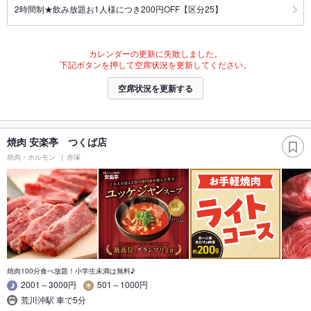
2時間制★飲み放題お1人様につき200円OFF【区分25】
カレンダーの更新に失敗しました。
下記ボタンを押して空席状況を更新してください。
空席状況を更新する
焼肉 安楽亭 つくば店
焼肉・ホルモン
赤塚
焼肉100分食べ放題！小学生未満は無料♪
2001～3000円
501～1000円
荒川沖駅 車で5分