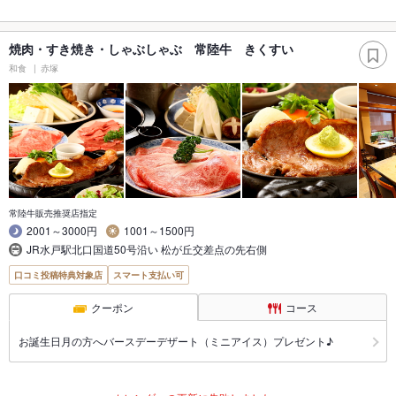
焼肉・すき焼き・しゃぶしゃぶ 常陸牛 きくすい
和食
赤塚
常陸牛販売推奨店指定
2001～3000円
1001～1500円
JR水戸駅北口国道50号沿い 松が丘交差点の先右側
口コミ投稿特典対象店
スマート支払い可
クーポン
コース
お誕生日月の方へバースデーデザート（ミニアイス）プレゼント♪