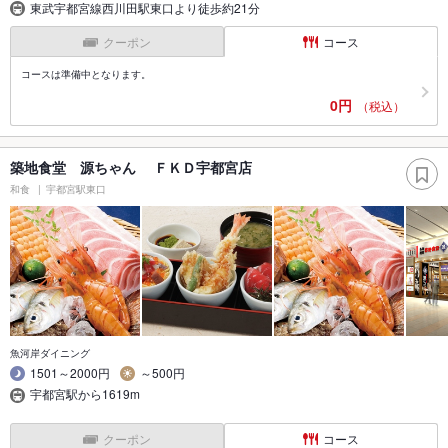
東武宇都宮線西川田駅東口より徒歩約21分
クーポン
コース
コースは準備中となります。
0円
（税込）
築地食堂 源ちゃん ＦＫＤ宇都宮店
和食
宇都宮駅東口
魚河岸ダイニング
1501～2000円
～500円
宇都宮駅から1619m
クーポン
コース