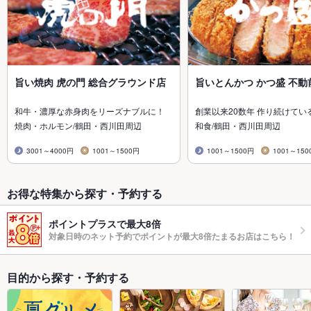
旨い焼肉 虎の門 総合グラウンド店
旨いとんかつ かつ盛 不動
和牛・濃厚な赤身肉をリーズナブルに！
創業以来20数年 作り続けてい
焼肉・ホルモン/鶴田・西川田周辺
和食/鶴田・西川田周辺
3001～4000円
1001～1500円
1001～1500円
1001～150
お得な特集から探す・予約する
ポイントプラスで最大8倍
対象日時のネット予約でポイントが最大8倍たまるお店はこちら！
目的から探す・予約する