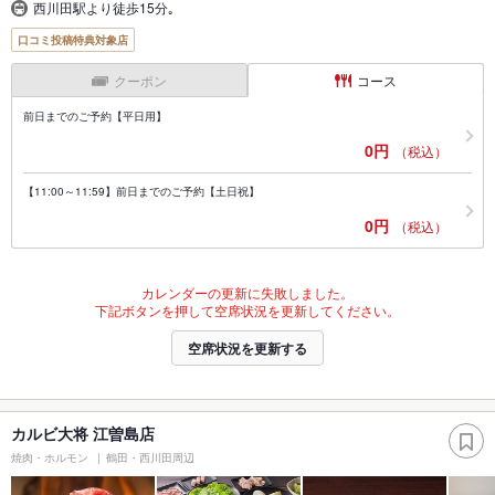
西川田駅より徒歩15分｡
口コミ投稿特典対象店
クーポン
コース
前日までのご予約【平日用】
0円
（税込）
【11:00～11:59】前日までのご予約【土日祝】
0円
（税込）
カレンダーの更新に失敗しました。
下記ボタンを押して空席状況を更新してください。
空席状況を更新する
カルビ大将 江曽島店
焼肉・ホルモン
鶴田・西川田周辺