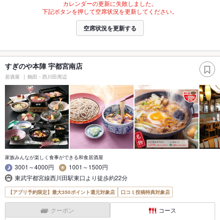
カレンダーの更新に失敗しました。
下記ボタンを押して空席状況を更新してください。
空席状況を更新する
すぎのや本陣 宇都宮南店
居酒屋
鶴田・西川田周辺
家族みんなが楽しく食事ができる和食居酒屋
3001～4000円
1001～1500円
東武宇都宮線西川田駅東口より徒歩約22分
【アプリ予約限定】最大350ポイント還元対象店
口コミ投稿特典対象店
クーポン
コース