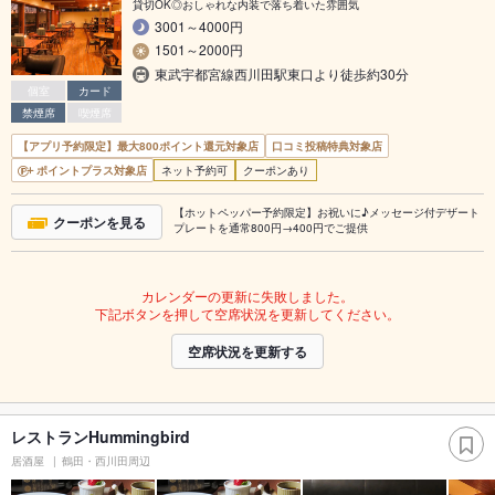
貸切OK◎おしゃれな内装で落ち着いた雰囲気
3001～4000円
1501～2000円
東武宇都宮線西川田駅東口より徒歩約30分
個室
カード
禁煙席
喫煙席
【アプリ予約限定】最大800ポイント還元対象店
口コミ投稿特典対象店
ポイントプラス対象店
ネット予約可
クーポンあり
【ホットペッパー予約限定】お祝いに♪メッセージ付デザート
クーポンを見る
プレートを通常800円→400円でご提供
カレンダーの更新に失敗しました。
下記ボタンを押して空席状況を更新してください。
空席状況を更新する
レストランHummingbird
居酒屋
鶴田・西川田周辺