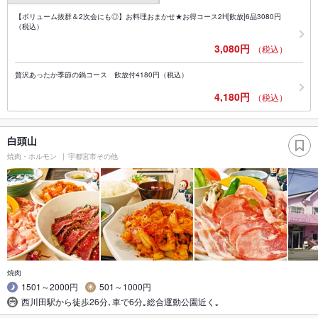
【ボリューム抜群＆2次会にも◎】お料理おまかせ★お得コース2H[飲放]6品3080円
（税込）
3,080円
（税込）
贅沢あったか季節の鍋コース 飲放付4180円（税込）
4,180円
（税込）
白頭山
焼肉・ホルモン
宇都宮市その他
焼肉
1501～2000円
501～1000円
西川田駅から徒歩26分､車で6分｡総合運動公園近く｡