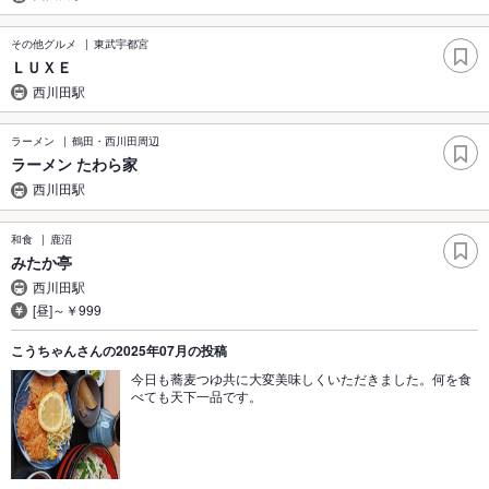
その他グルメ
東武宇都宮
ＬＵＸＥ
西川田駅
ラーメン
鶴田・西川田周辺
ラーメン たわら家
西川田駅
和食
鹿沼
みたか亭
西川田駅
[昼]～￥999
こうちゃんさんの2025年07月の投稿
今日も蕎麦つゆ共に大変美味しくいただきました。何を食
べても天下一品です。