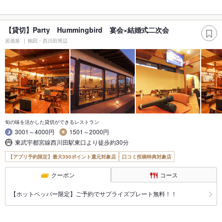
【貸切】Party Hummingbird 宴会×結婚式二次会
居酒屋
鶴田・西川田周辺
旬の味を活かした貸切ができるレストラン
3001～4000円
1501～2000円
東武宇都宮線西川田駅東口より徒歩約30分
【アプリ予約限定】最大350ポイント還元対象店
口コミ投稿特典対象店
クーポン
コース
【ホットペッパー限定】ご予約でサプライズプレート無料！！