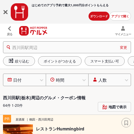
はじめてのアプリ予約で最大
1,000円分ポイントもらえる
ダウンロード
アプリで開く
戻る
マイメニュー
西川田駅周辺
変更
絞り込む
ポイントがつかえる
スマート支払い可
日付
時間
人数
西川田駅(栃木)周辺のグルメ・クーポン情報
64件 1-20件
地図で表示
PR
居酒屋
鶴田・西川田周辺
レストランHummingbird