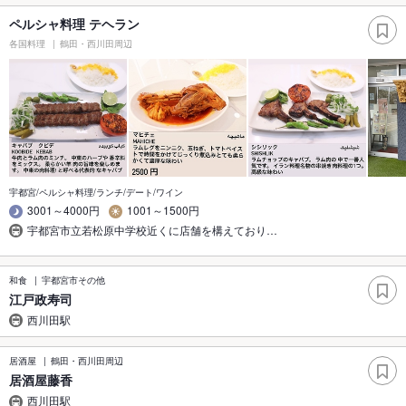
ペルシャ料理 テヘラン
各国料理
鶴田・西川田周辺
宇都宮/ペルシャ料理/ランチ/デート/ワイン
3001～4000円
1001～1500円
宇都宮市立若松原中学校近くに店舗を構えており…
和食
宇都宮市その他
江戸政寿司
西川田駅
居酒屋
鶴田・西川田周辺
居酒屋藤香
西川田駅