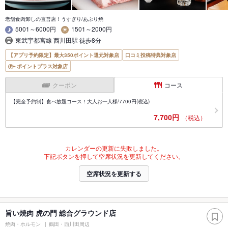
老舗食肉卸しの直営店！うすぎり/あぶり焼
5001～6000円
1501～2000円
東武宇都宮線 西川田駅 徒歩8分
【アプリ予約限定】最大350ポイント還元対象店
口コミ投稿特典対象店
ポイントプラス対象店
クーポン
コース
【完全予約制】食べ放題コース！大人お一人様/7700円(税込)
7,700円
（税込）
カレンダーの更新に失敗しました。
下記ボタンを押して空席状況を更新してください。
空席状況を更新する
旨い焼肉 虎の門 総合グラウンド店
焼肉・ホルモン
鶴田・西川田周辺