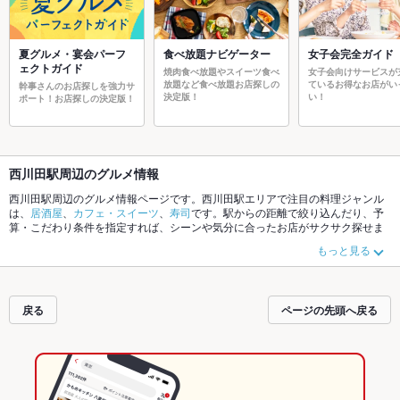
夏グルメ・宴会パーフ
食べ放題ナビゲーター
女子会完全ガイド
ェクトガイド
焼肉食べ放題やスイーツ食べ
女子会向けサービスが
放題など食べ放題お店探しの
ているお得なお店がい
幹事さんのお店探しを強力サ
決定版！
い！
ポート！お店探しの決定版！
西川田駅周辺のグルメ情報
西川田駅周辺のグルメ情報ページです。西川田駅エリアで注目の料理ジャンル
は、
居酒屋
、
カフェ・スイーツ
、
寿司
です。駅からの距離で絞り込んだり、予
算・こだわり条件を指定すれば、シーンや気分に合ったお店がサクサク探せま
す。ご希望に合ったお店が見つからなかったら、近隣の
江曽島駅
、
鶴田駅
もチ
もっと見る
ェックしてみてください。ホットペッパーグルメなら、お得なクーポンはもち
ろん、こだわりメニュー
肉じゃが
、
餃子
や季節のおすすめ料理など、お店の最
新情報をご紹介しているので安心！24時間使える簡単便利なネット予約が使え
るお店も拡大中です。友達どうしの飲み会にも、会社の宴会にも、デートやパ
戻る
ページの先頭へ戻る
ーティにもお得に便利にホットペッパーグルメをご利用ください。