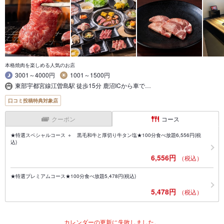
本格焼肉を楽しめる人気のお店
3001～4000円
1001～1500円
東部宇都宮線江曽島駅 徒歩15分 鹿沼ICから車で…
口コミ投稿特典対象店
クーポン
コース
★特選スペシャルコース ＋ 黒毛和牛と厚切り牛タン塩★100分食べ放題6,556円(税
込)
6,556円
（税込）
★特選プレミアムコース★100分食べ放題5,478円(税込)
5,478円
（税込）
カレンダーの更新に失敗しました。