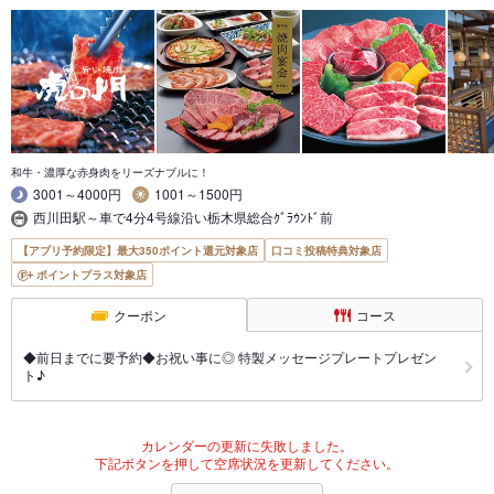
和牛・濃厚な赤身肉をリーズナブルに！
3001～4000円
1001～1500円
西川田駅～車で4分4号線沿い栃木県総合ｸﾞﾗｳﾝﾄﾞ前
【アプリ予約限定】最大350ポイント還元対象店
口コミ投稿特典対象店
ポイントプラス対象店
クーポン
コース
◆前日までに要予約◆お祝い事に◎ 特製メッセージプレートプレゼン
ト♪
カレンダーの更新に失敗しました。
下記ボタンを押して空席状況を更新してください。