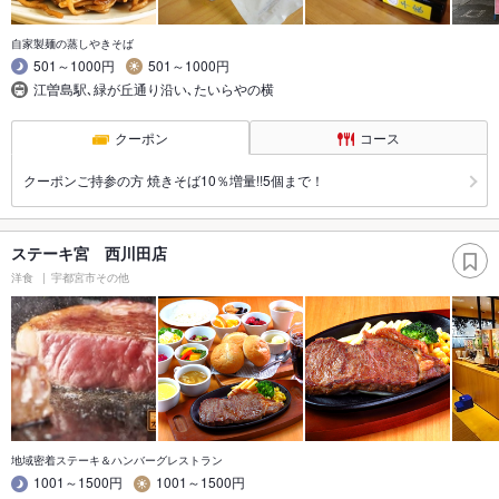
自家製麺の蒸しやきそば
501～1000円
501～1000円
江曽島駅､緑が丘通り沿い､たいらやの横
クーポン
コース
クーポンご持参の方 焼きそば10％増量!!5個まで！
ステーキ宮 西川田店
洋食
宇都宮市その他
地域密着ステーキ＆ハンバーグレストラン
1001～1500円
1001～1500円