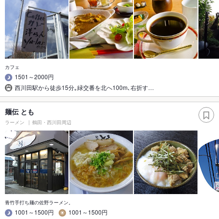
カフェ
1501～2000円
西川田駅から徒歩15分｡緑交番を北へ100m､右折す…
麺伝 とも
ラーメン
鶴田・西川田周辺
青竹手打ち麺の佐野ラーメン。
1001～1500円
1001～1500円