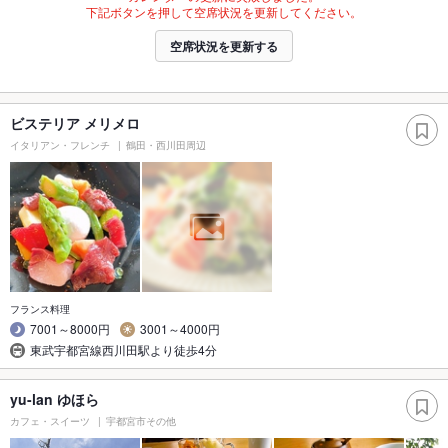
下記ボタンを押して空席状況を更新してください。
空席状況を更新する
ビステリア メリメロ
イタリアン・フレンチ
鶴田・西川田周辺
フランス料理
7001～8000円
3001～4000円
東武宇都宮線西川田駅より徒歩4分
yu-lan ゆほら
カフェ・スイーツ
宇都宮市その他