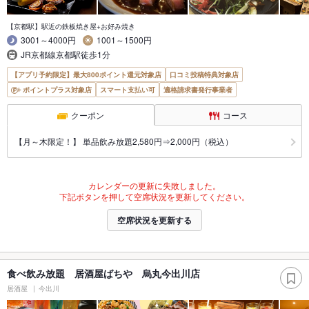
【京都駅】駅近の鉄板焼き屋+お好み焼き
3001～4000円
1001～1500円
JR京都線京都駅徒歩1分
【アプリ予約限定】最大800ポイント還元対象店
口コミ投稿特典対象店
ポイントプラス対象店
スマート支払い可
適格請求書発行事業者
クーポン
コース
【月～木限定！】 単品飲み放題2,580円⇒2,000円（税込）
カレンダーの更新に失敗しました。
下記ボタンを押して空席状況を更新してください。
空席状況を更新する
食べ飲み放題 居酒屋ばちや 烏丸今出川店
居酒屋
今出川