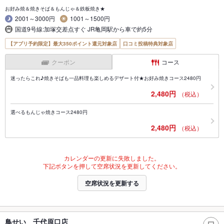
お好み焼＆焼きそば＆もんじゃ＆鉄板焼き★
2001～3000円
1001～1500円
国道9号線:加塚交差点すぐ JR亀岡駅から車で約5分
【アプリ予約限定】最大350ポイント還元対象店
口コミ投稿特典対象店
クーポン
コース
迷ったらこれ♪焼きそばも一品料理も楽しめるデザート付★お好み焼きコース2480円
2,480円
（税込）
選べるもんじゃ焼きコース2480円
2,480円
（税込）
カレンダーの更新に失敗しました。
下記ボタンを押して空席状況を更新してください。
空席状況を更新する
鳥せい 千代原口店