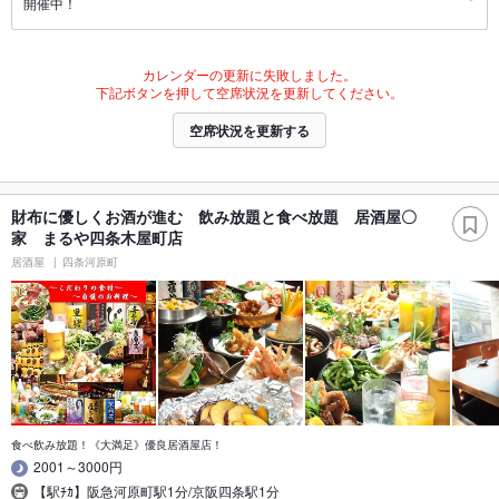
開催中！
カレンダーの更新に失敗しました。
下記ボタンを押して空席状況を更新してください。
空席状況を更新する
財布に優しくお酒が進む 飲み放題と食べ放題 居酒屋〇
家 まるや四条木屋町店
居酒屋
四条河原町
食べ飲み放題！《大満足》優良居酒屋店！
2001～3000円
【駅ﾁｶ】阪急河原町駅1分/京阪四条駅1分