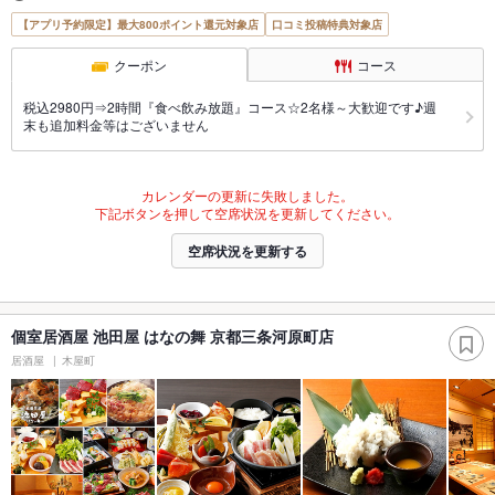
【アプリ予約限定】最大800ポイント還元対象店
口コミ投稿特典対象店
クーポン
コース
税込2980円⇒2時間『食べ飲み放題』コース☆2名様～大歓迎です♪週
末も追加料金等はございません
カレンダーの更新に失敗しました。
下記ボタンを押して空席状況を更新してください。
空席状況を更新する
個室居酒屋 池田屋 はなの舞 京都三条河原町店
居酒屋
木屋町