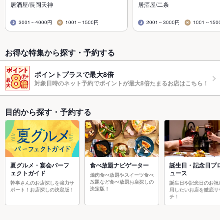
居酒屋/長岡天神
居酒屋/二条
3001～4000円
1001～1500円
2001～3000円
1001～150
お得な特集から探す・予約する
ポイントプラスで最大8倍
対象日時のネット予約でポイントが最大8倍たまるお店はこちら！
目的から探す・予約する
夏グルメ・宴会パーフ
食べ放題ナビゲーター
誕生日・記念日プ
ェクトガイド
ュース
焼肉食べ放題やスイーツ食べ
放題など食べ放題お店探しの
幹事さんのお店探しを強力サ
誕生日や記念日のお祝
決定版！
ポート！お店探しの決定版！
用したいお店を徹底リ
チ！