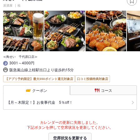
居酒屋
桂
≪鳥せい 千代原口店≫
3001～4000円
阪急嵐山線上桂駅出口より徒歩約15分
【アプリ予約限定】最大350ポイント還元対象店
口コミ投稿特典対象店
クーポン
コース
【月～木限定！】お食事代金 5％off！
カレンダーの更新に失敗しました。
下記ボタンを押して空席状況を更新してください。
空席状況を更新する