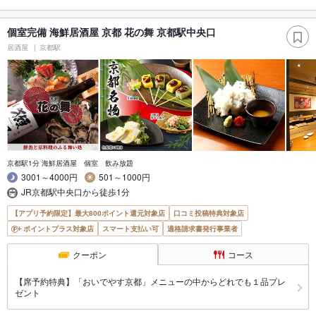
個室完備 海鮮居酒屋 京都 花の舞 京都駅中央口
居酒屋
京都駅
京都駅1分 海鮮居酒屋 個室 飲み放題
3001～4000円
501～1000円
JR京都駅中央口から徒歩1分
【アプリ予約限定】最大800ポイント還元対象店
口コミ投稿特典対象店
ポイントプラス対象店
スマート支払い可
適格請求書発行事業者
クーポン
コース
【席予約特典】「おいでやす京都」メニューの中からどれでも１品プレ
ゼント