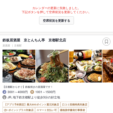
カレンダーの更新に失敗しました。
下記ボタンを押して空席状況を更新してください。
空席状況を更新する
鉄板居酒屋 京とんちん亭 京都駅北店
居酒屋
京都駅
【京都駅からすぐ】鉄板焼きの居酒屋です！
3001～4000円
1001～1500円
JR､地下鉄京都駅より徒歩3分の好立地
【アプリ予約限定】最大800ポイント還元対象店
口コミ投稿特典対象店
ポイントプラス対象店
スマート支払い可
適格請求書発行事業者