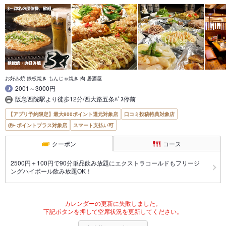
お好み焼 鉄板焼き もんじゃ焼き 肉 居酒屋
2001～3000円
阪急西院駅より徒歩12分/西大路五条ﾊﾞｽ停前
【アプリ予約限定】最大800ポイント還元対象店
口コミ投稿特典対象店
ポイントプラス対象店
スマート支払い可
クーポン
コース
2500円＋100円で90分単品飲み放題にエクストラコールドもフリージ
ングハイボール飲み放題OK！
カレンダーの更新に失敗しました。
下記ボタンを押して空席状況を更新してください。