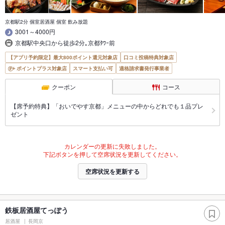
京都駅2分 個室居酒屋 個室 飲み放題
3001～4000円
京都駅中央口から徒歩2分｡京都ﾀﾜｰ前
【アプリ予約限定】最大800ポイント還元対象店
口コミ投稿特典対象店
ポイントプラス対象店
スマート支払い可
適格請求書発行事業者
クーポン
コース
【席予約特典】「おいでやす京都」メニューの中からどれでも１品プレ
ゼント
カレンダーの更新に失敗しました。
下記ボタンを押して空席状況を更新してください。
空席状況を更新する
鉄板居酒屋てっぽう
居酒屋
長岡京