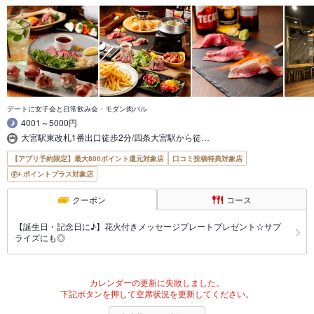
デートに女子会と日常飲み会・モダン肉バル
4001～5000円
大宮駅東改札1番出口徒歩2分/四条大宮駅から徒…
【アプリ予約限定】最大800ポイント還元対象店
口コミ投稿特典対象店
ポイントプラス対象店
クーポン
コース
【誕生日・記念日に♪】花火付きメッセージプレートプレゼント☆サプ
ライズにも◎
カレンダーの更新に失敗しました。
下記ボタンを押して空席状況を更新してください。