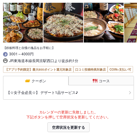
【鉄板料理と自慢の逸品をお手軽に】
3001～4000円
JR東海道本線長岡京駅西口より徒歩約1分
【アプリ予約限定】最大800ポイント還元対象店
口コミ投稿特典対象店
COIN+支払い可
クーポン
コース
【☆女子会必見☆】 デザート1品サービス♪
カレンダーの更新に失敗しました。
下記ボタンを押して空席状況を更新してください。
空席状況を更新する