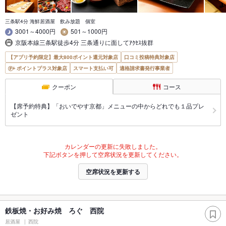
三条駅4分 海鮮居酒屋 飲み放題 個室
3001～4000円
501～1000円
京阪本線三条駅徒歩4分 三条通りに面してｱｸｾｽ抜群
【アプリ予約限定】最大800ポイント還元対象店
口コミ投稿特典対象店
ポイントプラス対象店
スマート支払い可
適格請求書発行事業者
クーポン
コース
【席予約特典】「おいでやす京都」メニューの中からどれでも１品プレ
ゼント
カレンダーの更新に失敗しました。
下記ボタンを押して空席状況を更新してください。
空席状況を更新する
鉄板焼・お好み焼 ろぐ 西院
居酒屋
西院