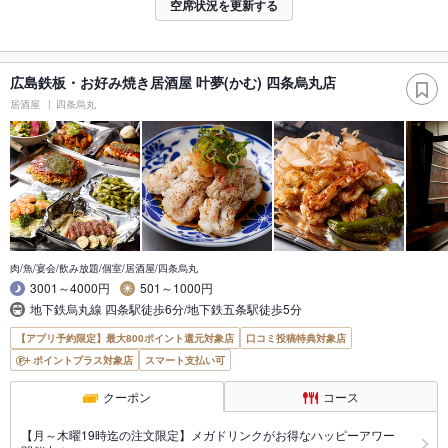
空席状況を更新する
広島鉄板・お好み焼き居酒屋 叶夢(かむ) 四条烏丸店
居酒屋
四条烏丸
肉/魚/宴会/飲み放題/個室/居酒屋/四条烏丸
3001～4000円
501～1000円
地下鉄烏丸線 四条駅徒歩6分/地下鉄五条駅徒歩5分
【アプリ予約限定】最大800ポイント還元対象店
口コミ投稿特典対象店
ポイントプラス対象店
スマート支払い可
クーポン
コース
【月～木曜19時迄の注文限定】メガドリンクがお得なハッピーアワー