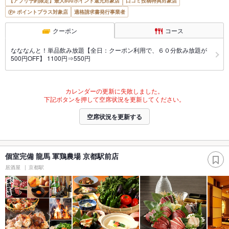
【アプリ予約限定】最大800ポイント還元対象店
口コミ投稿特典対象店
ポイントプラス対象店
適格請求書発行事業者
クーポン
コース
なななんと！単品飲み放題【全日：クーポン利用で、６０分飲み放題が
500円OFF】 1100円⇒550円
カレンダーの更新に失敗しました。
下記ボタンを押して空席状況を更新してください。
空席状況を更新する
個室完備 龍馬 軍鶏農場 京都駅前店
居酒屋
京都駅