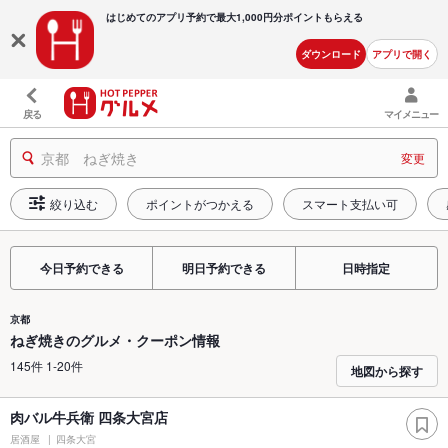
はじめてのアプリ予約で最大
1,000円分ポイントもらえる
ダウンロード
アプリで開く
戻る
マイメニュー
京都 ねぎ焼き
変更
絞り込む
ポイントがつかえる
スマート支払い可
今日予約できる
明日予約できる
日時指定
京都
ねぎ焼きのグルメ・クーポン情報
145件 1-20件
地図から探す
肉バル牛兵衛 四条大宮店
居酒屋
四条大宮