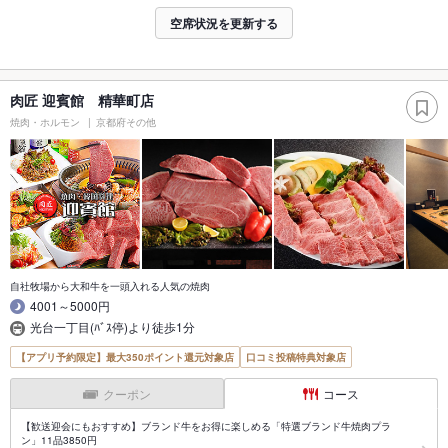
空席状況を更新する
肉匠 迎賓館 精華町店
焼肉・ホルモン
京都府その他
自社牧場から大和牛を一頭入れる人気の焼肉
4001～5000円
光台一丁目(ﾊﾞｽ停)より徒歩1分
【アプリ予約限定】最大350ポイント還元対象店
口コミ投稿特典対象店
クーポン
コース
【歓送迎会にもおすすめ】ブランド牛をお得に楽しめる「特選ブランド牛焼肉プラ
ン」11品3850円