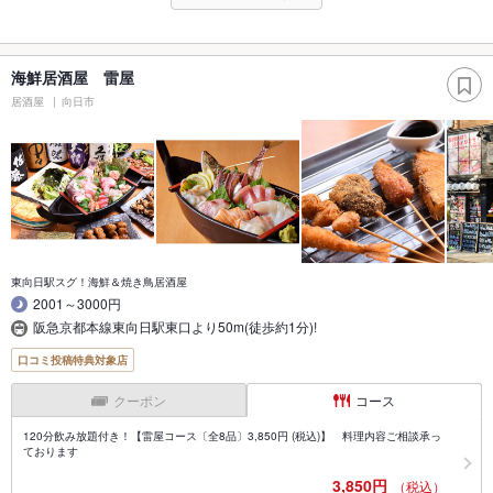
海鮮居酒屋 雷屋
居酒屋
向日市
東向日駅スグ！海鮮＆焼き鳥居酒屋
2001～3000円
阪急京都本線東向日駅東口より50m(徒歩約1分)!
口コミ投稿特典対象店
クーポン
コース
120分飲み放題付き！【雷屋コース〔全8品〕3,850円 (税込)】 料理内容ご相談承っ
ております
3,850円
（税込）