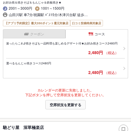
お好み焼＆焼きそば＆もんじゃ＆鉄板焼き★
2001～3000円
1001～1500円
山田川駅 車7分/祝園駅 ﾊﾞｽ15分/木津川台駅 徒歩…
【アプリ予約限定】最大350ポイント還元対象店
口コミ投稿特典対象店
クーポン
コース
迷ったらこれ♪焼きそばも一品料理も楽しめるデザート付★お好み焼きコース2480円
2,480円
（税込）
選べるもんじゃ焼きコース2480円
2,480円
（税込）
カレンダーの更新に失敗しました。
下記ボタンを押して空席状況を更新してください。
空席状況を更新する
馳どり屋 深草極楽店