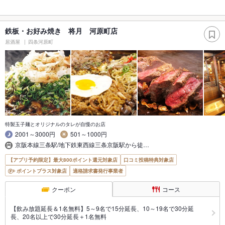
鉄板・お好み焼き 将月 河原町店
居酒屋
四条河原町
特製玉子麺とオリジナルのタレが自慢のお店
2001～3000円
501～1000円
京阪本線三条駅/地下鉄東西線三条京阪駅から徒…
【アプリ予約限定】最大800ポイント還元対象店
口コミ投稿特典対象店
ポイントプラス対象店
適格請求書発行事業者
クーポン
コース
【飲み放題延長＆1名無料】5～9名で15分延長、10～19名で30分延
長、20名以上で30分延長＋1名無料