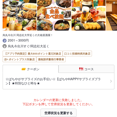
烏丸今出川 同志社大学近くの大箱居酒屋！
2001～3000円
烏丸今出川すぐ/同志社大近く
【アプリ予約限定】最大800ポイント還元対象店
口コミ投稿特典対象店
ポイントプラス対象店
適格請求書発行事業者
クーポン
コース
☆ばちやがサプライズのお手伝い☆【ばちやHAPPYサプライズプラ
ン】★特別なひと時を★
カレンダーの更新に失敗しました。
下記ボタンを押して空席状況を更新してください。
空席状況を更新する