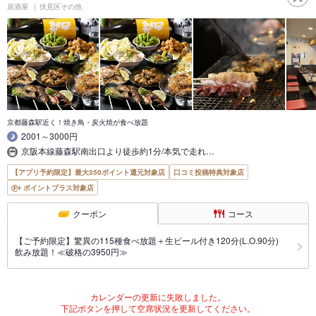
居酒屋
伏見区その他
京都藤森駅近く！焼き鳥・炭火焼が食べ放題
2001～3000円
京阪本線藤森駅南出口より徒歩約1分/本気で走れ…
【アプリ予約限定】最大350ポイント還元対象店
口コミ投稿特典対象店
ポイントプラス対象店
クーポン
コース
【ご予約限定】驚異の115種食べ放題＋生ビール付き120分(L.O.90分)
飲み放題！≪破格の3950円≫
カレンダーの更新に失敗しました。
下記ボタンを押して空席状況を更新してください。