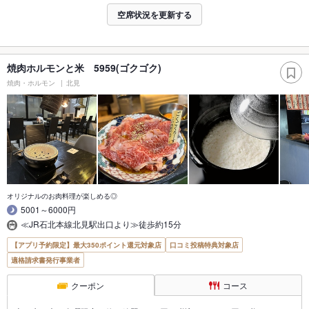
空席状況を更新する
焼肉ホルモンと米 5959(ゴクゴク)
焼肉・ホルモン
北見
オリジナルのお肉料理が楽しめる◎
5001～6000円
≪JR石北本線北見駅出口より≫徒歩約15分
【アプリ予約限定】最大350ポイント還元対象店
口コミ投稿特典対象店
適格請求書発行事業者
クーポン
コース