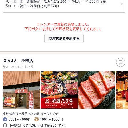
火・水・木・金曜限定！飲み放題2,200円（税込）→1,800円（税
込）！（祝日・祝前日は利用不可）
カレンダーの更新に失敗しました。
下記ボタンを押して空席状況を更新してください。
空席状況を更新する
ＧＡJＡ 小樽店
焼肉・ホルモン
小樽
小樽 焼肉 食べ放題 飲み放題 リーズナブル
3001～4000円
1001～1500円
小樽駅より約1.3km､徒歩約20分です｡