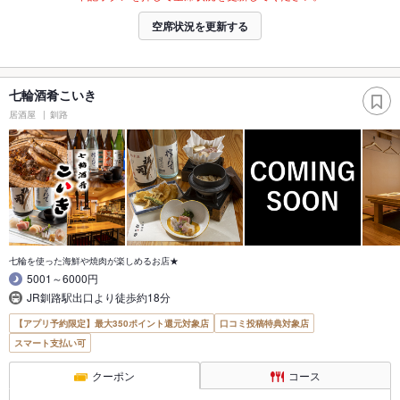
空席状況を更新する
七輪酒肴こいき
居酒屋
釧路
七輪を使った海鮮や焼肉が楽しめるお店★
5001～6000円
JR釧路駅出口より徒歩約18分
【アプリ予約限定】最大350ポイント還元対象店
口コミ投稿特典対象店
スマート支払い可
クーポン
コース