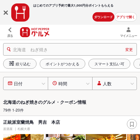
はじめてのアプリ予約で最大
1,000円分ポイントもらえる
ダウンロード
アプリで開く
戻る
マイメニュー
北海道 ねぎ焼き
変更
絞り込む
ポイントがつかえる
スマート支払い可
日付
時間
人数
北海道のねぎ焼きのグルメ・クーポン情報
79件 1-20件
正統派室蘭焼鳥 男吉 本店
居酒屋
札幌大通