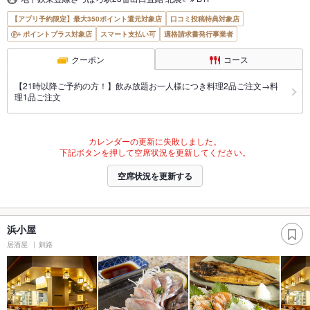
【アプリ予約限定】最大350ポイント還元対象店
口コミ投稿特典対象店
ポイントプラス対象店
スマート支払い可
適格請求書発行事業者
クーポン
コース
【21時以降ご予約の方！】飲み放題お一人様につき料理2品ご注文→料
理1品ご注文
カレンダーの更新に失敗しました。
下記ボタンを押して空席状況を更新してください。
空席状況を更新する
浜小屋
居酒屋
釧路