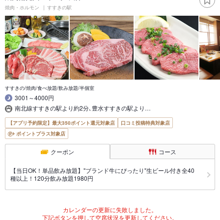
焼肉・ホルモン
すすきの駅
すすきの/焼肉/食べ放題/飲み放題/半個室
3001～4000円
南北線すすきの駅より約2分､豊水すすきの駅より…
【アプリ予約限定】最大350ポイント還元対象店
口コミ投稿特典対象店
ポイントプラス対象店
クーポン
コース
【当日OK！単品飲み放題】"ブランド牛にぴったり"生ビール付き全40
種以上！120分飲み放題1980円
カレンダーの更新に失敗しました。
下記ボタンを押して空席状況を更新してください。