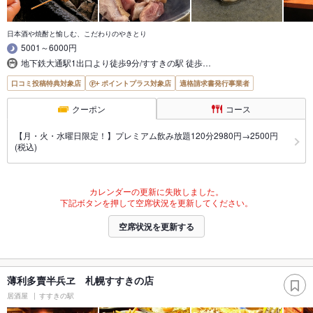
日本酒や焼酎と愉しむ、こだわりのやきとり
5001～6000円
地下鉄大通駅1出口より徒歩9分/すすきの駅 徒歩…
口コミ投稿特典対象店
ポイントプラス対象店
適格請求書発行事業者
クーポン
コース
【月・火・水曜日限定！】プレミアム飲み放題120分2980円→2500円
(税込)
カレンダーの更新に失敗しました。
下記ボタンを押して空席状況を更新してください。
空席状況を更新する
薄利多賣半兵ヱ 札幌すすきの店
居酒屋
すすきの駅