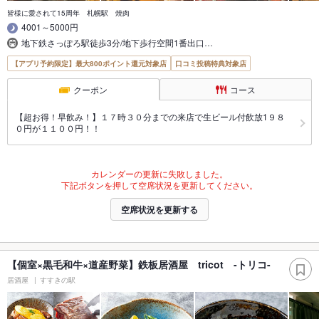
皆様に愛されて15周年 札幌駅 焼肉
4001～5000円
地下鉄さっぽろ駅徒歩3分/地下歩行空間1番出口…
【アプリ予約限定】最大800ポイント還元対象店
口コミ投稿特典対象店
クーポン
コース
【超お得！早飲み！】１７時３０分までの来店で生ビール付飲放1９８
０円が１１００円！！
カレンダーの更新に失敗しました。
下記ボタンを押して空席状況を更新してください。
空席状況を更新する
【個室×黒毛和牛×道産野菜】鉄板居酒屋 tricot -トリコ-
居酒屋
すすきの駅