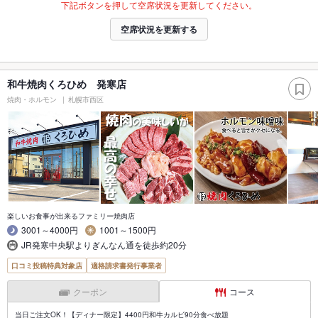
下記ボタンを押して空席状況を更新してください。
空席状況を更新する
和牛焼肉くろひめ 発寒店
焼肉・ホルモン
札幌市西区
楽しいお食事が出来るファミリー焼肉店
3001～4000円
1001～1500円
JR発寒中央駅よりぎんなん通を徒歩約20分
口コミ投稿特典対象店
適格請求書発行事業者
クーポン
コース
当日ご注文OK！【ディナー限定】4400円和牛カルビ90分食べ放題