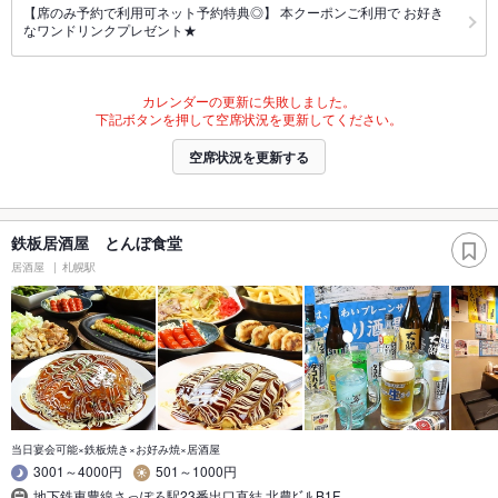
【席のみ予約で利用可ネット予約特典◎】 本クーポンご利用で お好き
なワンドリンクプレゼント★
カレンダーの更新に失敗しました。
下記ボタンを押して空席状況を更新してください。
空席状況を更新する
鉄板居酒屋 とんぼ食堂
居酒屋
札幌駅
当日宴会可能×鉄板焼き×お好み焼×居酒屋
3001～4000円
501～1000円
地下鉄東豊線さっぽろ駅23番出口直結 北農ﾋﾞﾙ B1F