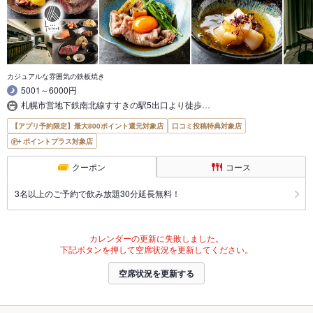
カジュアルな雰囲気の鉄板焼き
5001～6000円
札幌市営地下鉄南北線すすきの駅5出口より徒歩…
【アプリ予約限定】最大800ポイント還元対象店
口コミ投稿特典対象店
ポイントプラス対象店
クーポン
コース
3名以上のご予約で飲み放題30分延長無料！
カレンダーの更新に失敗しました。
下記ボタンを押して空席状況を更新してください。
空席状況を更新する