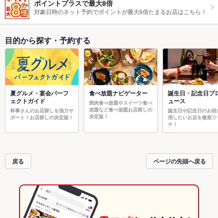
ポイントプラスで最大8倍
対象日時のネット予約でポイントが最大8倍たまるお店はこちら！
目的から探す・予約する
夏グルメ・宴会パーフ
食べ放題ナビゲーター
誕生日・記念日プ
ェクトガイド
ュース
焼肉食べ放題やスイーツ食べ
放題など食べ放題お店探しの
幹事さんのお店探しを強力サ
誕生日や記念日のお祝
決定版！
ポート！お店探しの決定版！
用したいお店を徹底リ
チ！
戻る
ページの先頭へ戻る