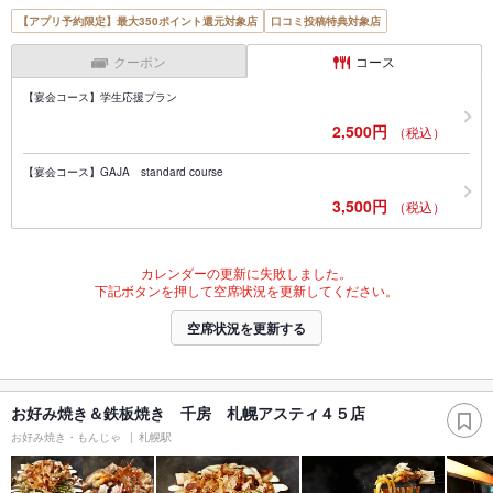
【アプリ予約限定】最大350ポイント還元対象店
口コミ投稿特典対象店
クーポン
コース
【宴会コース】学生応援プラン
2,500円
（税込）
【宴会コース】GAJA standard course
3,500円
（税込）
カレンダーの更新に失敗しました。
下記ボタンを押して空席状況を更新してください。
空席状況を更新する
お好み焼き＆鉄板焼き 千房 札幌アスティ４５店
お好み焼き・もんじゃ
札幌駅