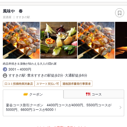
風味や 春
居酒屋
すすきの駅
絶品串焼き＆漬物が味わえる大人の隠れ家
3001～4000円
すすきの駅･豊水すすきの駅徒歩2分･大通駅徒歩6分
口コミ投稿特典対象店
スマート支払い可
適格請求書発行事業者
クーポン
コース
宴会コース割引クーポン 4400円コースが4000円、5500円コースが
5000円、6600円コースが6000！