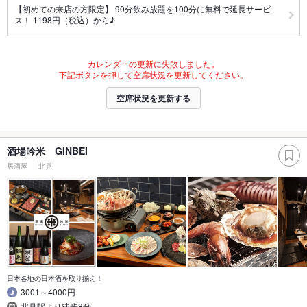
【初めての来店の方限定】 90分飲み放題を100分に無料で延長サービ
ス！ 1198円（税込）から♪
カレンダーの更新に失敗しました。
下記ボタンを押して空席状況を更新してください。
空席状況を更新する
酒場吟米 GINBEI
居酒屋
北見
日本各地の日本酒を取り揃え！
3001～4000円
北見駅より徒歩8分