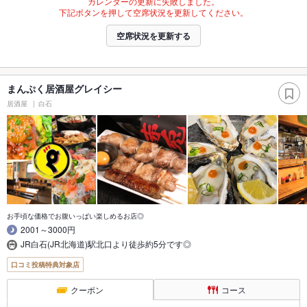
カレンダーの更新に失敗しました。
下記ボタンを押して空席状況を更新してください。
空席状況を更新する
まんぷく居酒屋グレイシー
居酒屋
白石
お手頃な価格でお腹いっぱい楽しめるお店◎
2001～3000円
JR白石(JR北海道)駅北口より徒歩約5分です◎
口コミ投稿特典対象店
クーポン
コース