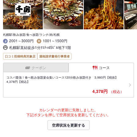
札幌駅/飲み放題/食べ放題/ランチ/肉/札幌
2001～3000円
1001～1500円
札幌駅直結徒歩1分ｱｽﾃｨ45ﾋﾞﾙ地下1階
口コミ投稿特典対象店
適格請求書発行事業者
クーポン
コース
コスパ最強！食べ飲み放題宴会集いコース120分飲み放題付き 3,980円【税抜】
4,378円【税込】
4,378円
（税込）
カレンダーの更新に失敗しました。
下記ボタンを押して空席状況を更新してください。
空席状況を更新する