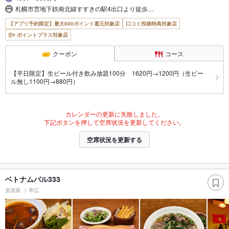
札幌市営地下鉄南北線すすきの駅4出口より徒歩…
【アプリ予約限定】最大800ポイント還元対象店
口コミ投稿特典対象店
ポイントプラス対象店
クーポン
コース
【平日限定】生ビール付き飲み放題100分 1620円→1200円（生ビー
ル無し1100円→880円）
カレンダーの更新に失敗しました。
下記ボタンを押して空席状況を更新してください。
空席状況を更新する
ベトナムバル333
居酒屋
帯広