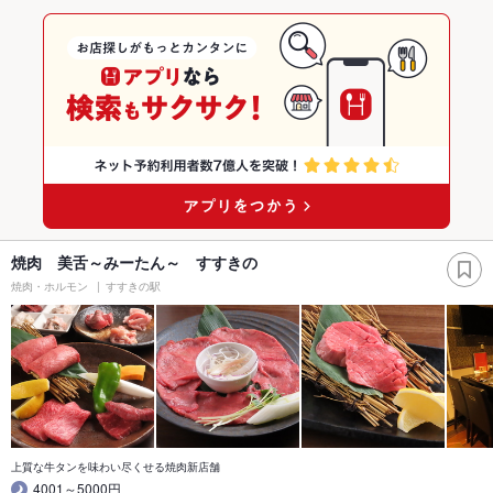
焼肉 美舌～みーたん～ すすきの
焼肉・ホルモン
すすきの駅
上質な牛タンを味わい尽くせる焼肉新店舗
4001～5000円