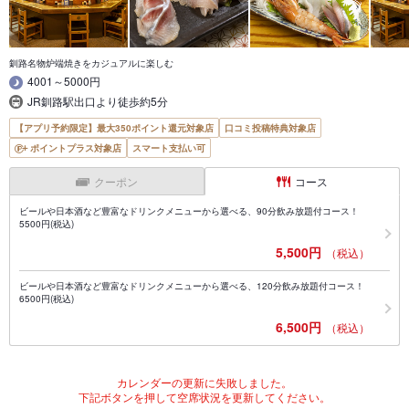
釧路名物炉端焼きをカジュアルに楽しむ
4001～5000円
JR釧路駅出口より徒歩約5分
【アプリ予約限定】最大350ポイント還元対象店
口コミ投稿特典対象店
ポイントプラス対象店
スマート支払い可
クーポン
コース
ビールや日本酒など豊富なドリンクメニューから選べる、90分飲み放題付コース！
5500円(税込)
5,500円
（税込）
ビールや日本酒など豊富なドリンクメニューから選べる、120分飲み放題付コース！
6500円(税込)
6,500円
（税込）
カレンダーの更新に失敗しました。
下記ボタンを押して空席状況を更新してください。