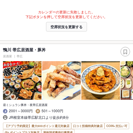
カレンダーの更新に失敗しました。
下記ボタンを押して空席状況を更新してください。
空席状況を更新する
鴨川 帯広居酒屋・豚丼
居酒屋
帯広
昼ミシュラン豚丼・夜帯広居酒屋
2001～3000円
501～1000円
JR根室本線帯広駅北口より徒歩約8分
【アプリ予約限定】最大800ポイント還元対象店
口コミ投稿特典対象店
COIN+支払い可
ポイントプラス対象店
適格請求書発行事業者