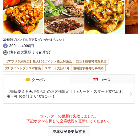
20種類ブレンドの自家製ダレがたまらない！
3001～4000円
地下鉄大通駅より徒歩3分
【アプリ予約限定】最大800ポイント還元対象店
口コミ投稿特典対象店
ポイントプラス対象店
スマート支払い可
適格請求書発行事業者
クーポン
コース
【毎日使える★現金会計のお客様限定！】※カード・スマート支払い利
用不可 お会計より10%OFF！
カレンダーの更新に失敗しました。
下記ボタンを押して空席状況を更新してください。
空席状況を更新する