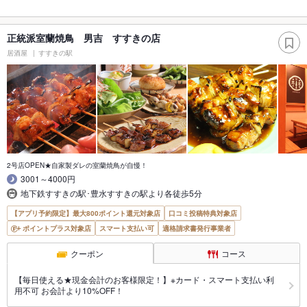
正統派室蘭焼鳥 男吉 すすきの店
居酒屋
すすきの駅
2号店OPEN★自家製ダレの室蘭焼鳥が自慢！
3001～4000円
地下鉄すすきの駅･豊水すすきの駅より各徒歩5分
【アプリ予約限定】最大800ポイント還元対象店
口コミ投稿特典対象店
ポイントプラス対象店
スマート支払い可
適格請求書発行事業者
クーポン
コース
【毎日使える★現金会計のお客様限定！】※カード・スマート支払い利
用不可 お会計より10%OFF！