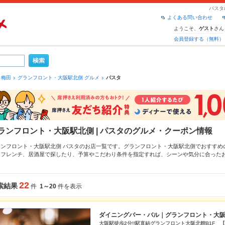
パスタ
よくある問い合わせ
ようこそ、
さん
ゲスト
会員登録する（無料）
梅田
グランフロント・大阪駅北側 グルメ
パスタ
ランフロント・大阪駅北側 | パスタのグルメ・クーポン情報
ランフロント・大阪駅北側 パスタのお店一覧です。グランフロント・大阪駅北側でおすすめ
・フレンチ
、
居酒屋
で探したり、予算やこだわり条件を指定すれば、シーンや気分に合った
からなかったら、近隣のエリア
東通り
、
茶屋町・中崎町・中津
、
お初天神
もチェックしてみ
ポンはもちろん、こだわりメニュー
からあげ
、
お茶漬け
、
ローストビーフ
や季節のおすすめ
！24時間使える簡単便利なネット予約が使えるお店も拡大中です。友達どうしの飲み会にも
22
索結果
件
1～20
件を表示
利にホットペッパーグルメをご利用ください。
ダイニングバー・バル｜グランフロント・大
大阪駅徒歩2分!!駅直結グランフロント大阪北館B1F 【