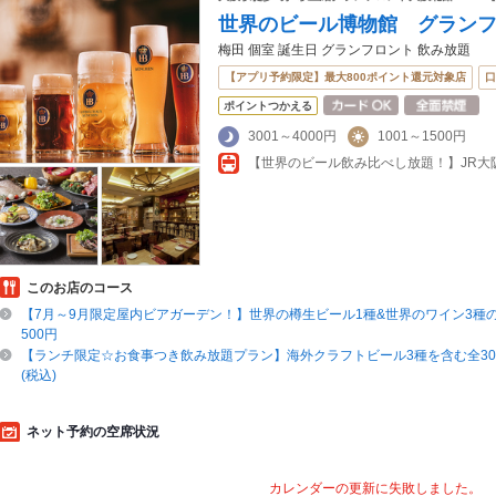
世界のビール博物館 グラン
梅田 個室 誕生日 グランフロント 飲み放題
【アプリ予約限定】最大800ポイント還元対象店
口
ポイントつかえる
3001～4000円
1001～1500円
【世界のビール飲み比べし放題！】JR大阪
このお店のコース
【7月～9月限定屋内ビアガーデン！】世界の樽生ビール1種&世界のワイン3種の
500円
【ランチ限定☆お食事つき飲み放題プラン】海外クラフトビール3種を含む全30種
(税込)
ネット予約の空席状況
カレンダーの更新に失敗しました。