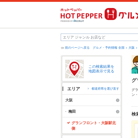
前のページへ戻る
グルメ・予約情報 全国
大阪
この検索結果を
地図表示で見る
グ
エリア
都道府県を選び直す
グ
ン
つ
大阪
ー
心
梅田
検
便
グランフロント・大阪駅北
側