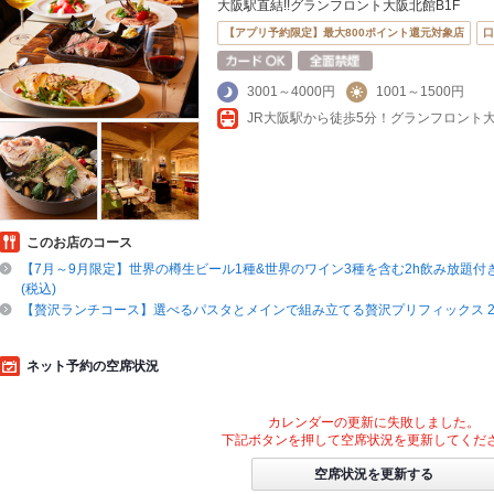
大阪駅直結!!グランフロント大阪北館B1F
【アプリ予約限定】最大800ポイント還元対象店
口
3001～4000円
1001～1500円
このお店のコース
【7月～9月限定】世界の樽生ビール1種&世界のワイン3種を含む2h飲み放題付きコ
(税込)
【贅沢ランチコース】選べるパスタとメインで組み立てる贅沢プリフィックス 250
ネット予約の空席状況
カレンダーの更新に失敗しました。
下記ボタンを押して空席状況を更新してくだ
空席状況を更新する