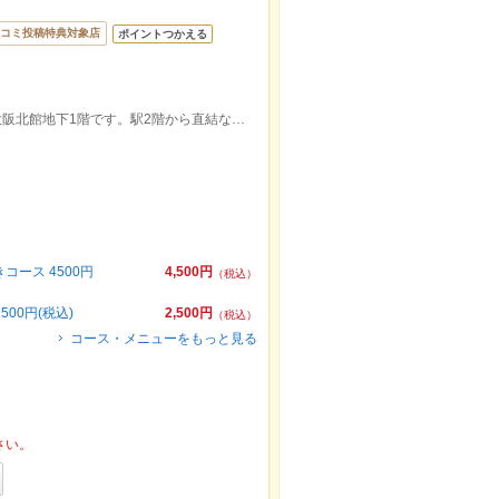
コミ投稿特典対象店
ポイントつかえる
JR大阪駅から徒歩5分！グランフロント大阪北館地下1階です。駅2階から直結なので雨の心配もございません♪
ース 4500円
4,500円
（税込）
0円(税込)
2,500円
（税込）
コース・メニューをもっと見る
さい。