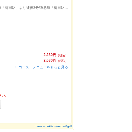
JR「大阪駅」より徒歩1分/地下鉄御堂筋線「梅田駅」より徒歩2分/阪急線「梅田駅」より徒歩4分
2,280円
（税込）
2,680円
（税込）
コース・メニューをもっと見る
さい。
muse umekita winebar&grill