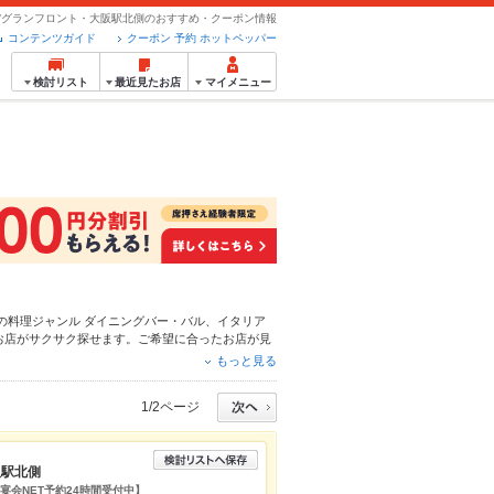
/グランフロント・大阪駅北側のおすすめ・クーポン情報
コンテンツガイド
クーポン 予約 ホットペッパー
検討リスト
最近見たお店
マイメニュー
の料理ジャンル
ダイニングバー・バル
、
イタリア
お店がサクサク探せます。ご希望に合ったお店が見
てください。ホットペッパーグルメなら、お得なク
もっと見る
料理など、お店の最新情報をご紹介しているので安
、会社の宴会にも、デートやパーティーにもお得に
1/2ページ
阪駅北側
宴会NET予約24時間受付中】