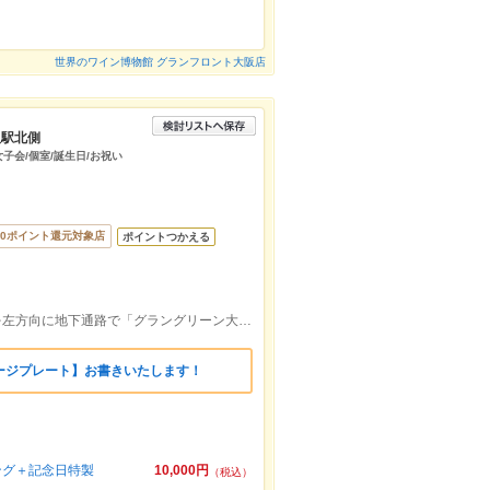
世界のワイン博物館 グランフロント大阪店
阪駅北側
女子会/個室/誕生日/お祝い
00ポイント還元対象店
ポイントつかえる
JR大阪駅 徒歩4分「うめきた地下口」を左方向に地下通路で「グラングリーン大阪南館」に直結/阪急大阪梅田駅 徒歩10分
ージプレート】お書きいたします！
クリング＋記念日特製
10,000円
（税込）