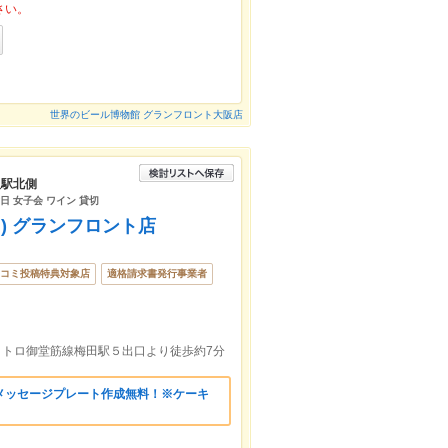
さい。
世界のビール博物館 グランフロント大阪店
阪駅北側
日 女子会 ワイン 貸切
ンク) グランフロント店
コミ投稿特典対象店
適格請求書発行事業者
メトロ御堂筋線梅田駅５出口より徒歩約7分
メッセージプレート作成無料！※ケーキ