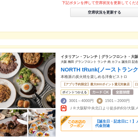
下記ボタンを押して空席状況を更新してくだ
空席状況を更新する
イタリアン・フレンチ｜グランフロント・大
大阪 梅田 グランフロント ランチ 肉 カフェ 誕生日 記念
NORTH tRunk(ノーストラ
本格派の炭火焼を楽しめる洋食ビストロ
【アプリ予約限定】最大800ポイント還元対象店
口
ポイントつかえる
3001～4000円
1501～2000円
ＪＲ大阪駅中央北口より徒歩約6分/大阪
【誕生日・記念日に！】
代金別途