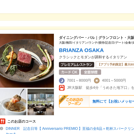
ダイニングバー・バル｜グランフロント・大
大阪/梅田/イタリアン/ランチ/接待/記念日/デート/会食/
BRIANZA OSAKA
クラシックとモダンが調和するイタリアン
【アプリ予約限定】最大8
7001～8000円
4001～5000円
無料にて【お祝いメッセ
このお店のコース
DINNER 記念日等【 Anniversario PREMIO 】至福の全8品＋乾杯スパー