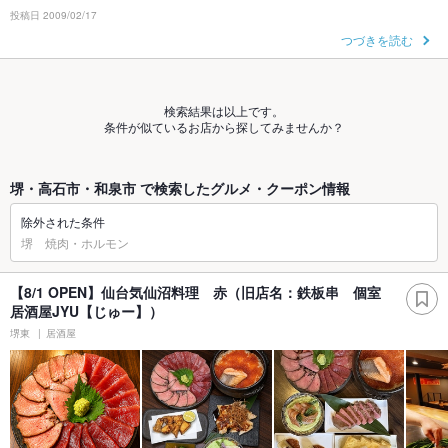
投稿日 2009/02/17
つづきを読む
検索結果は以上です。
条件が似ているお店から探してみませんか？
堺・高石市・和泉市 で検索したグルメ・クーポン情報
除外された条件
堺 焼肉・ホルモン
【8/1 OPEN】仙台気仙沼料理 赤（旧店名：鉄板串 個室
居酒屋JYU【じゅー】）
堺東
居酒屋