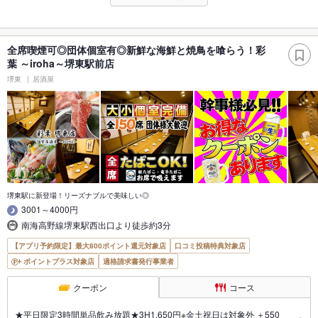
全席喫煙可◎団体個室有◎新鮮な海鮮と焼鳥を喰らう！彩
葉 ～iroha～堺東駅前店
堺東
居酒屋
堺東駅に新登場！リーズナブルで美味しい◎
3001～4000円
南海高野線堺東駅西出口より徒歩約3分
【アプリ予約限定】最大800ポイント還元対象店
口コミ投稿特典対象店
ポイントプラス対象店
適格請求書発行事業者
クーポン
コース
★平日限定3時間単品飲み放題★3H1,650円※金土祝日は対象外 ＋550