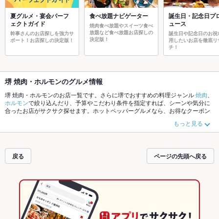
夏グルメ・宴会パーフ
食べ放題ナビゲーター
誕生日・記念日プ
ェクトガイド
ュース
焼肉食べ放題やスイーツ食べ
放題など食べ放題お店探しの
幹事さんのお店探しを強力サ
誕生日や記念日のお祝
決定版！
ポート！お店探しの決定版！
用したいお店を徹底リ
チ！
堺 焼肉・ホルモンのグルメ情報
堺 焼肉・ホルモンのお店一覧です。さらに堺でおすすめの料理ジャンル
焼肉
、
ホルモン
で絞り込んだり、予算やこだわり条件を指定すれば、シーンや気分に
合ったお店がサクサク探せます。ホットペッパーグルメなら、お得なクーポン
はもちろん、こだわりメニュー
牛タン
、
炭火焼
や季節のおすすめ料理など、お
もっと見る
店の最新情報をご紹介しているので安心！24時間使える簡単便利なネット予約
が使えるお店も拡大中です。友達どうしの飲み会にも、会社の宴会にも、デー
トやパーティーにもお得に便利にホットペッパーグルメをご利用ください。
戻る
ページの先頭へ戻る