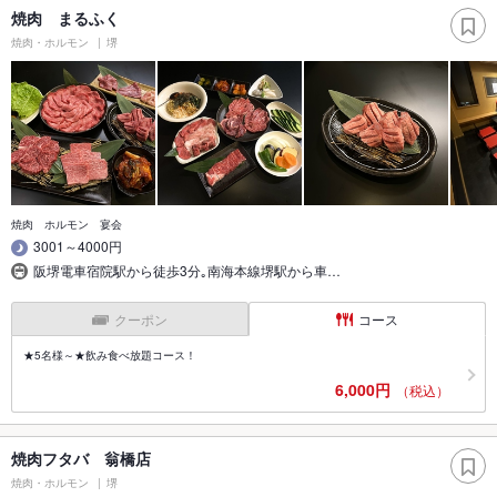
焼肉 まるふく
焼肉・ホルモン
堺
焼肉 ホルモン 宴会
3001～4000円
阪堺電車宿院駅から徒歩3分｡南海本線堺駅から車…
クーポン
コース
★5名様～★飲み食べ放題コース！
6,000円
（税込）
焼肉フタバ 翁橋店
焼肉・ホルモン
堺