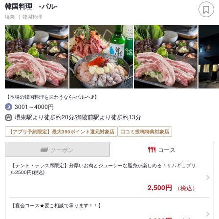
韓国料理 -パル-
堺東
韓国料理
【本場の韓国料理を味わうなら-パル-へ♪】
3001～4000円
堺東駅より徒歩約20分/御陵前駅より徒歩約13分
【アプリ予約限定】最大350ポイント還元対象店
口コミ投稿特典対象店
クーポン
コース
【テント・テラス席限定】分厚いお肉とジューシーな脂身が楽しめる！サムギョプサ
ル2500円(税込)
2,500円
（税込）
【宴会コース★要ご相談で承ります！！】