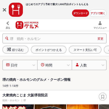
はじめてのアプリ予約で最大
1,000円分ポイントもらえる
ダウンロード
アプリで開く
戻る
マイメニュー
堺 焼肉・ホルモン
変更
絞り込む
ポイントがつかえる
スマート支払い可
日付
時間
人数
堺の焼肉・ホルモンのグルメ・クーポン情報
14件 1-14件
大衆焼肉こじま 大阪堺宿院店
焼肉・ホルモン
堺