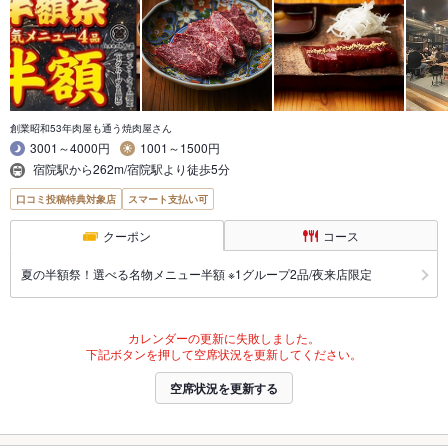
創業昭和53年肉屋も通う焼肉屋さん
3001～4000円
1001～1500円
宿院駅から262m/宿院駅より徒歩5分
口コミ投稿特典対象店
スマート支払い可
クーポン
コース
夏の半額祭！選べる名物メニュー半額 ※1グループ2品/夜来店限定
カレンダーの更新に失敗しました。
下記ボタンを押して空席状況を更新してください。
空席状況を更新する