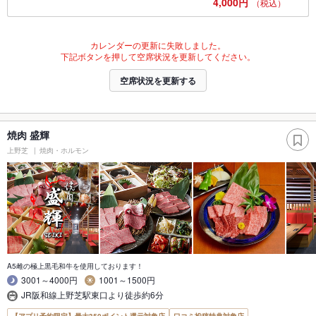
4,000円
（税込）
カレンダーの更新に失敗しました。
下記ボタンを押して空席状況を更新してください。
空席状況を更新する
焼肉 盛輝
上野芝
焼肉・ホルモン
A5雌の極上黒毛和牛を使用しております！
3001～4000円
1001～1500円
JR阪和線上野芝駅東口より徒歩約6分
【アプリ予約限定】最大350ポイント還元対象店
口コミ投稿特典対象店