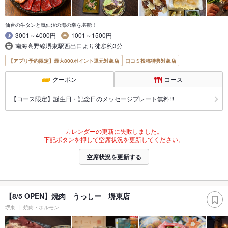
仙台の牛タンと気仙沼の海の幸を堪能！
3001～4000円
1001～1500円
南海高野線堺東駅西出口より徒歩約3分
【アプリ予約限定】最大800ポイント還元対象店
口コミ投稿特典対象店
クーポン
コース
【コース限定】誕生日・記念日のメッセージプレート無料!!!
カレンダーの更新に失敗しました。
下記ボタンを押して空席状況を更新してください。
空席状況を更新する
【8/5 OPEN】焼肉 うっしー 堺東店
堺東
焼肉・ホルモン