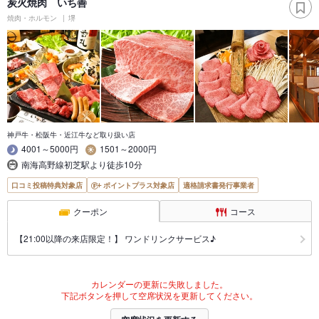
炭火焼肉 いち善
焼肉・ホルモン
堺
神戸牛・松阪牛・近江牛など取り扱い店
4001～5000円
1501～2000円
南海高野線初芝駅より徒歩10分
口コミ投稿特典対象店
ポイントプラス対象店
適格請求書発行事業者
クーポン
コース
【21:00以降の来店限定！】 ワンドリンクサービス♪
カレンダーの更新に失敗しました。
下記ボタンを押して空席状況を更新してください。