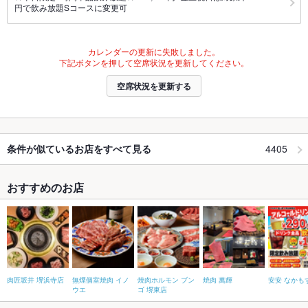
円で飲み放題Sコースに変更可
カレンダーの更新に失敗しました。
下記ボタンを押して空席状況を更新してください。
空席状況を更新する
4405
条件が似ているお店をすべて見る
おすすめのお店
肉匠坂井 堺浜寺店
無煙個室焼肉 イノ
焼肉ホルモン ブン
焼肉 萬輝
安安 なかも
ウエ
ゴ 堺東店