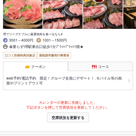
堺でリーズナブルに厳選焼肉を食べるなら♪
3001～4000円
1001～1500円
傘要らず!堺駅東出口徒歩1分ﾌﾟﾗｯﾄﾌﾟﾗｯﾄ1階★
口コミ投稿特典対象店
適格請求書発行事業者
クーポン
コース
web予約/電話予約 限定！グループ全員にデザート！. モバイル等の画
面やプリントアウト可
カレンダーの更新に失敗しました。
下記ボタンを押して空席状況を更新してください。
空席状況を更新する