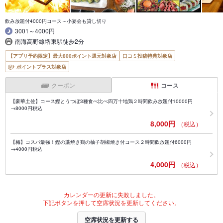
飲み放題付4000円コース～小宴会も貸し切り
3001～4000円
南海高野線堺東駅徒歩2分
【アプリ予約限定】最大800ポイント還元対象店
口コミ投稿特典対象店
ポイントプラス対象店
クーポン
コース
【豪華土佐】コース鰹とうつぼ3種食べ比べ四万十地鶏２時間飲み放題付10000円
→8000円税込
8,000円
（税込）
【梅】コスパ最強！鰹の藁焼き鶏の柚子胡椒焼き付コース２時間飲放題付6000円
→4000円税込
4,000円
（税込）
カレンダーの更新に失敗しました。
下記ボタンを押して空席状況を更新してください。
空席状況を更新する