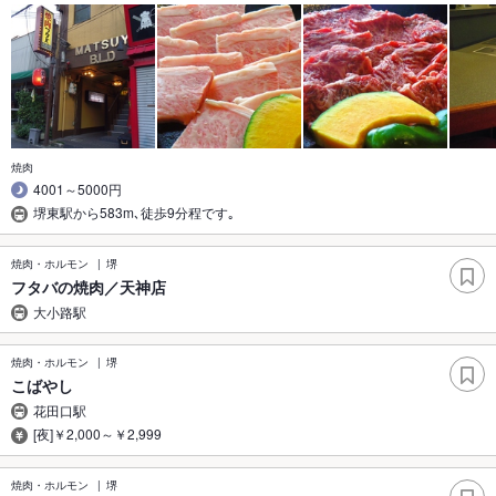
焼肉
4001～5000円
堺東駅から583m､徒歩9分程です｡
焼肉・ホルモン
堺
フタバの焼肉／天神店
大小路駅
焼肉・ホルモン
堺
こばやし
花田口駅
[夜]￥2,000～￥2,999
焼肉・ホルモン
堺