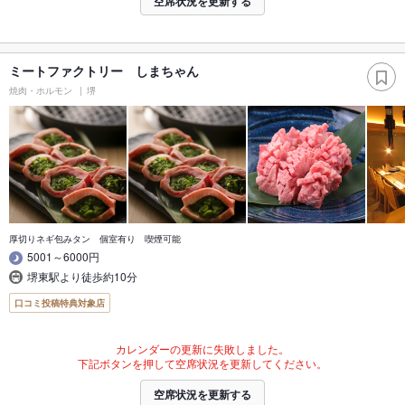
空席状況を更新する
ミートファクトリー しまちゃん
焼肉・ホルモン
堺
厚切りネギ包みタン 個室有り 喫煙可能
5001～6000円
堺東駅より徒歩約10分
口コミ投稿特典対象店
カレンダーの更新に失敗しました。
下記ボタンを押して空席状況を更新してください。
空席状況を更新する