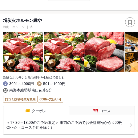
堺炭火ホルモン縁や
焼肉・ホルモン
堺
新鮮なホルモンと黒毛和牛を七輪焼で楽しむ
3001～4000円
501～1000円
南海本線堺駅南口徒歩2分
口コミ投稿特典対象店
COIN+支払い可
クーポン
コース
＜17:30～18:00のご予約限定＞ 事前のご予約でお会計総額から 500円
OFF☆（コース予約を除く）