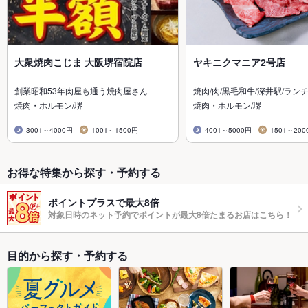
大衆焼肉こじま 大阪堺宿院店
ヤキニクマニア2号店
創業昭和53年肉屋も通う焼肉屋さん
焼肉/肉/黒毛和牛/深井駅/ランチ
焼肉・ホルモン/堺
焼肉・ホルモン/堺
3001～4000円
1001～1500円
4001～5000円
1501～200
お得な特集から探す・予約する
ポイントプラスで最大8倍
対象日時のネット予約でポイントが最大8倍たまるお店はこちら！
目的から探す・予約する