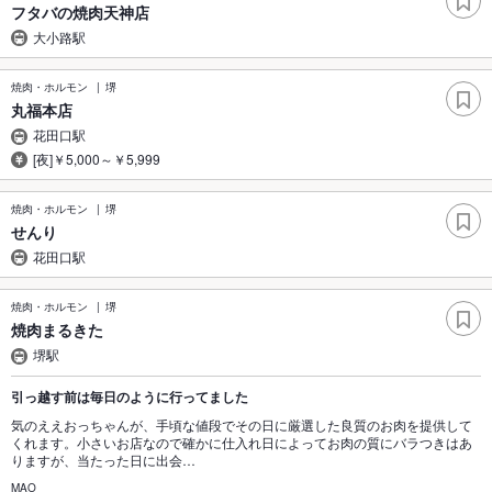
フタバの焼肉天神店
大小路駅
焼肉・ホルモン
堺
丸福本店
花田口駅
[夜]￥5,000～￥5,999
焼肉・ホルモン
堺
せんり
花田口駅
焼肉・ホルモン
堺
焼肉まるきた
堺駅
引っ越す前は毎日のように行ってました
気のええおっちゃんが、手頃な値段でその日に厳選した良質のお肉を提供して
くれます。小さいお店なので確かに仕入れ日によってお肉の質にバラつきはあ
りますが、当たった日に出会…
MAO