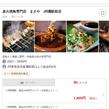
炭火焼鳥専門店 まさや JR灘駅前店
和食
灘区その他
美味さと価格に驚愕！本格炭火焼き鳥専門店
2001～3000円
JR東海道本線灘駅南口より徒歩約2分
口コミ投稿特典対象店
クーポン
コース
◇2時間制、税込1600円コース（2名様より）◇
1,600円
（税込）
◇2時間制、税込2100円コース（2名様より）◇