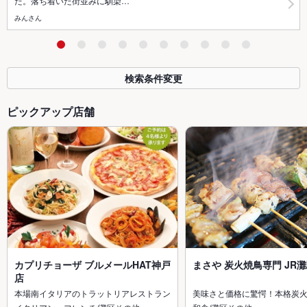
た。落ち着いた街並みに馴染…
みんさん
検索条件変更
ピックアップ店舗
カプリチョーザ ブルメールHAT神戸
まさや 炭火焼鳥専門 JR
店
本場南イタリアのトラットリアレストラン
美味さと価格に驚愕！本格炭