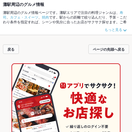
灘駅周辺のグルメ情報
灘駅周辺のグルメ情報ページです。灘駅エリアで注目の料理ジャンルは、
寿
司
、
カフェ・スイーツ
、
焼肉
です。駅からの距離で絞り込んだり、予算・こだ
わり条件を指定すれば、シーンや気分に合ったお店がサクサク探せます。ご希
望に合ったお店が見つからなかったら、近隣の
岩屋駅
、
王子公園駅
もチェック
もっと見る
してみてください。ホットペッパーグルメなら、お得なクーポンはもちろん、
こだわりメニュー
肉じゃが
や季節のおすすめ料理など、お店の最新情報をご紹
介しているので安心！24時間使える簡単便利なネット予約が使えるお店も拡大
中です。友達どうしの飲み会にも、会社の宴会にも、デートやパーティにもお
戻る
ページの先頭へ戻る
得に便利にホットペッパーグルメをご利用ください。