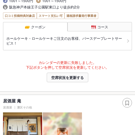
1001～1500円
1001～1500円
阪急神戸本線王子公園駅東口より徒歩約2分
口コミ投稿特典対象店
スマート支払い可
適格請求書発行事業者
クーポン
コース
ホールケーキ・ロールケーキご注文のお客様、バースデープレートサー
ビス！
カレンダーの更新に失敗しました。
下記ボタンを押して空席状況を更新してください。
空席状況を更新する
居酒屋 庵
居酒屋
灘区その他