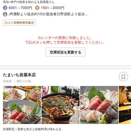
高知×神戸の味覚を味わえる居酒屋さん
6001～7000円
1501～2000円
JR灘駅より徒歩約10分/阪急春日野道駅より徒歩…
口コミ投稿特典対象店
カレンダーの更新に失敗しました。
下記ボタンを押して空席状況を更新してください。
空席状況を更新する
たまいち岩屋本店
居酒屋
灘区その他
岩屋駅近！新鮮な魚介と鉄板料理が味わえる