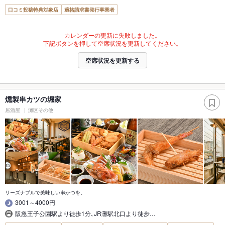
口コミ投稿特典対象店
適格請求書発行事業者
カレンダーの更新に失敗しました。
下記ボタンを押して空席状況を更新してください。
空席状況を更新する
燻製串カツの堀家
居酒屋
灘区その他
リーズナブルで美味しい串かつを。
3001～4000円
阪急王子公園駅より徒歩1分､JR灘駅北口より徒歩…