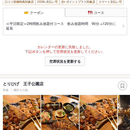
口コミ投稿特典対象店
COIN+支払い可
ポイントプラス対象店
スマート支払い可
クーポン
コース
≪平日限定≫2時間飲み放題付コース 飲み放題時間 90分→120分に
延長
カレンダーの更新に失敗しました。
下記ボタンを押して空席状況を更新してください。
空席状況を更新する
とりひげ 王子公園店
和食
灘区その他