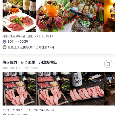
特選の黒毛和牛☆体に優しいスタミナ料理！
3001～4000円
阪急王子公園駅東口より徒歩12分
炭火焼肉 たじま屋 JR灘駅前店
焼肉・ホルモン
灘区その他
こだわりのお肉がリーズナブルに楽しめる◎
4001～5000円