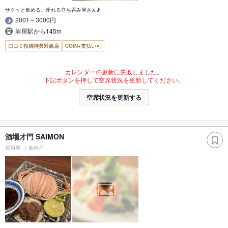
サクッと飲める、座れる立ち呑み屋さん♪
2001～3000円
岩屋駅から145m
口コミ投稿特典対象店
COIN+支払い可
カレンダーの更新に失敗しました。
下記ボタンを押して空席状況を更新してください。
空席状況を更新する
酒場才門 SAIMON
居酒屋
新神戸