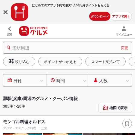
はじめてのアプリ予約で最大
1,000円分ポイントもらえる
ダウンロード
アプリで開く
戻る
マイメニュー
灘駅周辺
変更
絞り込む
ポイントがつかえる
スマート支払い可
日付
時間
人数
灘駅(兵庫)周辺のグルメ・クーポン情報
385件 1-20件
地図で表示
モンゴル料理オルドス
アジア・エスニック料理
三宮