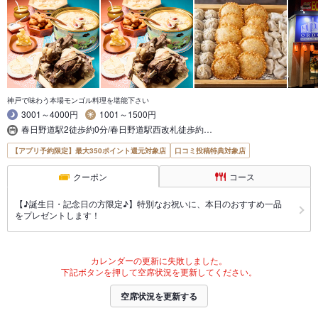
神戸で味わう本場モンゴル料理を堪能下さい
3001～4000円
1001～1500円
春日野道駅2徒歩約0分/春日野道駅西改札徒歩約…
【アプリ予約限定】最大350ポイント還元対象店
口コミ投稿特典対象店
クーポン
コース
【♪誕生日・記念日の方限定♪】特別なお祝いに、本日のおすすめ一品
をプレゼントします！
カレンダーの更新に失敗しました。
下記ボタンを押して空席状況を更新してください。
空席状況を更新する