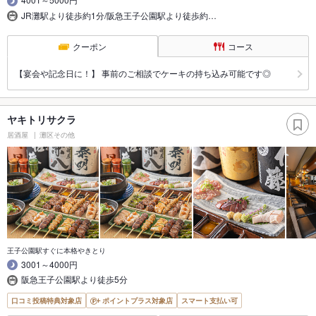
JR灘駅より徒歩約1分/阪急王子公園駅より徒歩約…
クーポン
コース
【宴会や記念日に！】 事前のご相談でケーキの持ち込み可能です◎
ヤキトリサクラ
居酒屋
灘区その他
王子公園駅すぐに本格やきとり
3001～4000円
阪急王子公園駅より徒歩5分
口コミ投稿特典対象店
ポイントプラス対象店
スマート支払い可