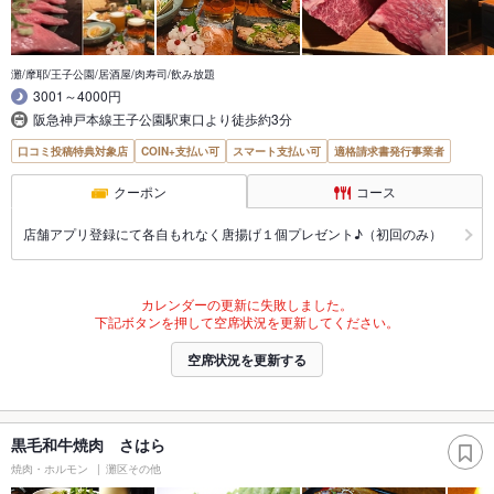
灘/摩耶/王子公園/居酒屋/肉寿司/飲み放題
3001～4000円
阪急神戸本線王子公園駅東口より徒歩約3分
口コミ投稿特典対象店
COIN+支払い可
スマート支払い可
適格請求書発行事業者
クーポン
コース
店舗アプリ登録にて各自もれなく唐揚げ１個プレゼント♪（初回のみ）
カレンダーの更新に失敗しました。
下記ボタンを押して空席状況を更新してください。
空席状況を更新する
黒毛和牛焼肉 さはら
焼肉・ホルモン
灘区その他