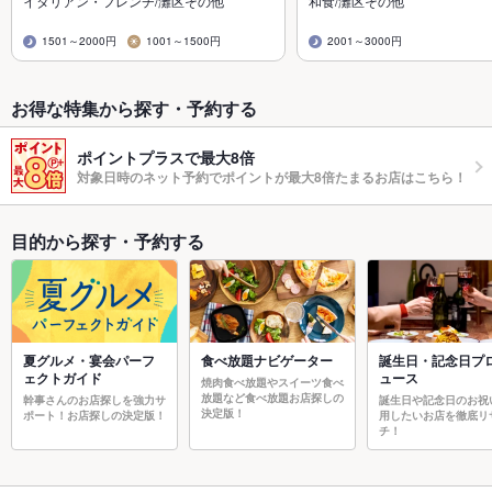
イタリアン・フレンチ/灘区その他
和食/灘区その他
1501～2000円
1001～1500円
2001～3000円
お得な特集から探す・予約する
ポイントプラスで最大8倍
対象日時のネット予約でポイントが最大8倍たまるお店はこちら！
目的から探す・予約する
夏グルメ・宴会パーフ
食べ放題ナビゲーター
誕生日・記念日プ
ェクトガイド
ュース
焼肉食べ放題やスイーツ食べ
放題など食べ放題お店探しの
幹事さんのお店探しを強力サ
誕生日や記念日のお祝
決定版！
ポート！お店探しの決定版！
用したいお店を徹底リ
チ！