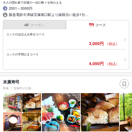
大人の隠れ家で自慢の一品の数々を味わえる
2001～3000円
阪急電鉄今津線宝塚南口駅より線路沿い徒歩1分…
クーポン
コース
コックのほほえみ幸せコース
3,000円
（税込）
コックの手間ひまコース
4,000円
（税込）
末廣寿司
和食
宝塚市その他