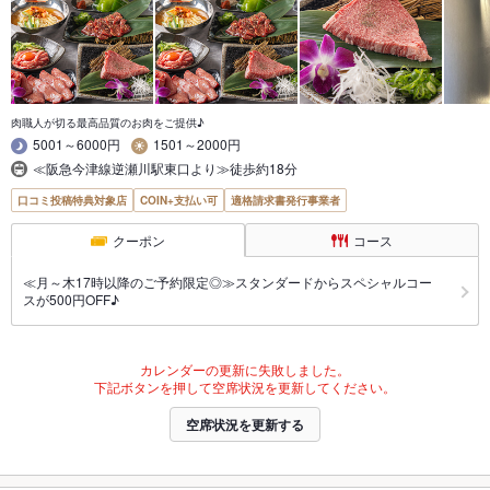
肉職人が切る最高品質のお肉をご提供♪
5001～6000円
1501～2000円
≪阪急今津線逆瀬川駅東口より≫徒歩約18分
口コミ投稿特典対象店
COIN+支払い可
適格請求書発行事業者
クーポン
コース
≪月～木17時以降のご予約限定◎≫スタンダードからスペシャルコー
スが500円OFF♪
カレンダーの更新に失敗しました。
下記ボタンを押して空席状況を更新してください。
空席状況を更新する