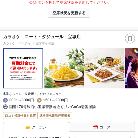
下記ボタンを押して空席状況を更新してください。
空席状況を更新する
カラオケ コート・ダジュール 宝塚店
カラオケ・パーティ
宝塚市その他
多彩なルーム・良音響・こだわりメニュー
2001～3000円
1501～2000円
国道176号線沿い宝塚警察署近く､ｶﾚｰCoCo壱番屋隣
口コミ投稿特典対象店
適格請求書発行事業者
クーポン
コース