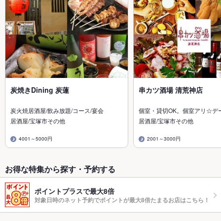
炭焼きDining 炭蓮
串カツ酒場 清荒神店
炭火焼居酒屋/飲み放題/コース/宴会
個室・貸切OK。個室アリ☆デ
居酒屋/宝塚市その他
居酒屋/宝塚市その他
4001～5000円
2001～3000円
お得な特集から探す・予約する
ポイントプラスで最大8倍
対象日時のネット予約でポイントが最大8倍たまるお店はこちら！