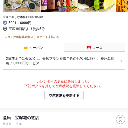
宝塚で楽しむ本格創作和食料理
5001～6000円
宝塚南口駅より徒歩5分
口コミ投稿特典対象店
スマート支払い可
クーポン
コース
3日前までに会席又は、会席プランを御予約のお客様に限り、税込み価
格より300円サービス
カレンダーの更新に失敗しました。
下記ボタンを押して空席状況を更新してください。
空席状況を更新する
魚民 宝塚花の道店
居酒屋
宝塚