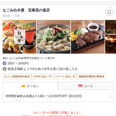
なごみ白木屋 宝塚花の道店
居酒屋
宝塚
★ゆったりお得★WEB予約限定コース受付中
2001～3000円
阪急宝塚駅よりｿﾘｵを抜け信号を渡り花の道に入る
口コミ投稿特典対象店
COIN+支払い可
スマート支払い可
適格請求書発行事業者
クーポン
コース
2時間制★飲み放題お1人様につき200円OFF【区分25】
カレンダーの更新に失敗しました。