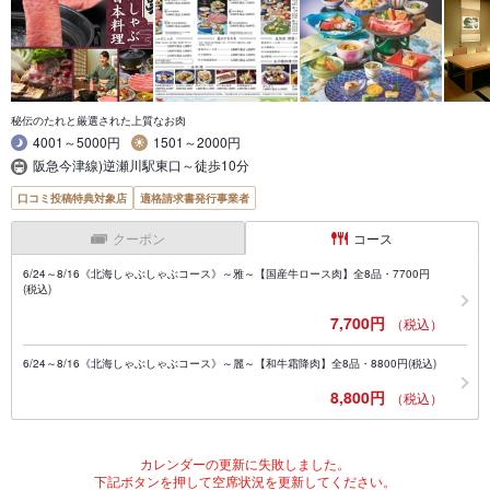
秘伝のたれと厳選された上質なお肉
4001～5000円
1501～2000円
阪急今津線)逆瀬川駅東口～徒歩10分
口コミ投稿特典対象店
適格請求書発行事業者
クーポン
コース
6/24～8/16《北海しゃぶしゃぶコース》～雅～【国産牛ロース肉】全8品・7700円
(税込)
7,700円
（税込）
6/24～8/16《北海しゃぶしゃぶコース》～麗～【和牛霜降肉】全8品・8800円(税込)
8,800円
（税込）
カレンダーの更新に失敗しました。
下記ボタンを押して空席状況を更新してください。