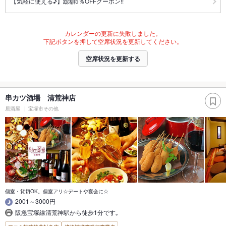
【気軽に使える♪】総額5％OFFクーポン!!
カレンダーの更新に失敗しました。
下記ボタンを押して空席状況を更新してください。
空席状況を更新する
串カツ酒場 清荒神店
居酒屋
宝塚市その他
個室・貸切OK。個室アリ☆デートや宴会に☆
2001～3000円
阪急宝塚線清荒神駅から徒歩1分です｡