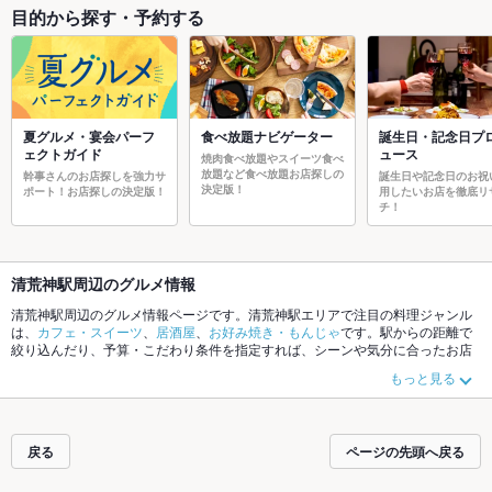
目的から探す・予約する
夏グルメ・宴会パーフ
食べ放題ナビゲーター
誕生日・記念日プ
ェクトガイド
ュース
焼肉食べ放題やスイーツ食べ
放題など食べ放題お店探しの
幹事さんのお店探しを強力サ
誕生日や記念日のお祝
決定版！
ポート！お店探しの決定版！
用したいお店を徹底リ
チ！
清荒神駅周辺のグルメ情報
清荒神駅周辺のグルメ情報ページです。清荒神駅エリアで注目の料理ジャンル
は、
カフェ・スイーツ
、
居酒屋
、
お好み焼き・もんじゃ
です。駅からの距離で
絞り込んだり、予算・こだわり条件を指定すれば、シーンや気分に合ったお店
がサクサク探せます。ご希望に合ったお店が見つからなかったら、近隣の
売布
もっと見る
神社駅
、
宝塚南口駅
もチェックしてみてください。ホットペッパーグルメな
ら、お得なクーポンはもちろん、こだわりメニュー
肉じゃが
や季節のおすすめ
料理など、お店の最新情報をご紹介しているので安心！24時間使える簡単便利
なネット予約が使えるお店も拡大中です。友達どうしの飲み会にも、会社の宴
戻る
ページの先頭へ戻る
会にも、デートやパーティにもお得に便利にホットペッパーグルメをご利用く
ださい。