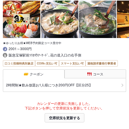
★ゆったりお得★WEB予約限定コース受付中
2001～3000円
阪急宝塚駅前ｿﾘｵのｱｰｹｰﾄﾞ､花の道入口の右手側
口コミ投稿特典対象店
COIN+支払い可
スマート支払い可
適格請求書発行事業者
クーポン
コース
2時間制★飲み放題お1人様につき200円OFF【区分25】
カレンダーの更新に失敗しました。
下記ボタンを押して空席状況を更新してください。
空席状況を更新する