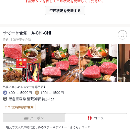
下記ボタンを押して空席状況を更新してください。
空席状況を更新する
すてーき食堂 A-CHI-CHI
洋食
宝塚市その他
気軽に楽しめるステーキ専門店♪
4001～5000円
1001～1500円
阪急宝塚線 清荒神駅 徒歩1分
口コミ投稿特典対象店
クーポン
コース
地元で大人気気軽に楽しめるステーキディナー「さくら」コース