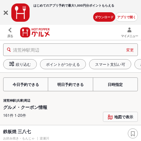
はじめてのアプリ予約で最大
1,000円分ポイントもらえる
ダウンロード
アプリで開く
戻る
マイメニュー
清荒神駅周辺
変更
絞り込む
ポイントがつかえる
スマート支払い可
今日予約できる
明日予約できる
日時指定
清荒神駅(兵庫)周辺
グルメ・クーポン情報
161件 1-20件
地図で表示
鉄板焼 三八七
お好み焼き・もんじゃ
逆瀬川