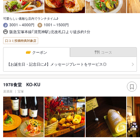
可愛らしい素敵な店内でランチタイム♪
3001～4000円
1001～1500円
阪急宝塚本線｢清荒神駅｣北改札口より徒歩約1分
口コミ投稿特典対象店
クーポン
コース
【お誕生日・記念日に♪】メッセージプレートをサービス◎
1978食堂 KO-KU
居酒屋
宝塚