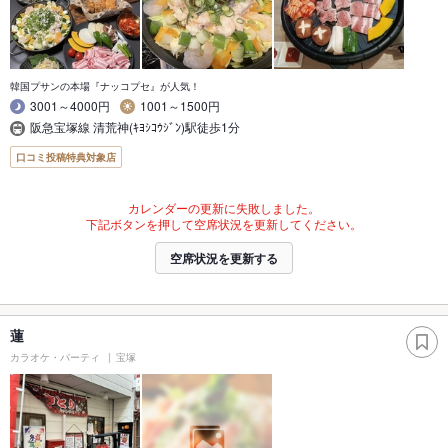
韓国プサンの本場『ナッコプセ』が人気！
3001～4000円
1001～1500円
阪急宝塚線 清荒神(ｷﾖｼｺｳｼﾞﾝ)駅徒歩1分
口コミ投稿特典対象店
カレンダーの更新に失敗しました。
下記ボタンを押して空席状況を更新してください。
空席状況を更新する
蓮
カラオケ・パーティ
宝塚