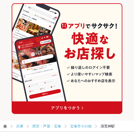
兵庫
西宮・芦屋・宝塚
宝塚市その他
清荒神駅