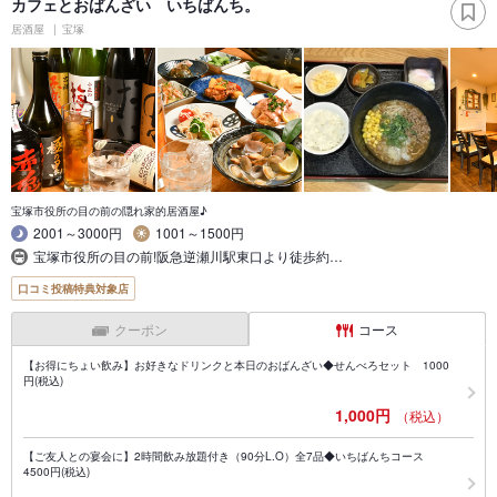
カフェとおばんざい いちばんち。
居酒屋
宝塚
宝塚市役所の目の前の隠れ家的居酒屋♪
2001～3000円
1001～1500円
宝塚市役所の目の前!阪急逆瀬川駅東口より徒歩約…
口コミ投稿特典対象店
クーポン
コース
【お得にちょい飲み】お好きなドリンクと本日のおばんざい◆せんべろセット 1000
円(税込)
1,000円
（税込）
【ご友人との宴会に】2時間飲み放題付き（90分L.O）全7品◆いちばんちコース
4500円(税込)