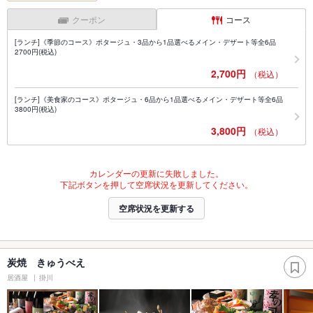
クーポン
コース
[ランチ]《季節のコース》ポタージュ・3品から1品選べるメイン・デザート等全6品
2700円(税込)
2,700円
（税込）
[ランチ]《美食家のコース》ポタージュ・6品から1品選べるメイン・デザート等全6品
3800円(税込)
3,800円
（税込）
カレンダーの更新に失敗しました。
下記ボタンを押して空席状況を更新してください。
空席状況を更新する
炭焼 きゅうべえ
居酒屋
掛川