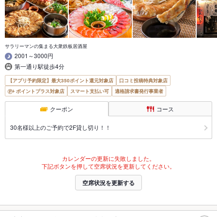
サラリーマンの集まる大衆鉄板居酒屋
2001～3000円
第一通り駅徒歩4分
【アプリ予約限定】最大350ポイント還元対象店
口コミ投稿特典対象店
ポイントプラス対象店
スマート支払い可
適格請求書発行事業者
クーポン
コース
30名様以上のご予約で2F貸し切り！！
カレンダーの更新に失敗しました。
下記ボタンを押して空席状況を更新してください。
空席状況を更新する