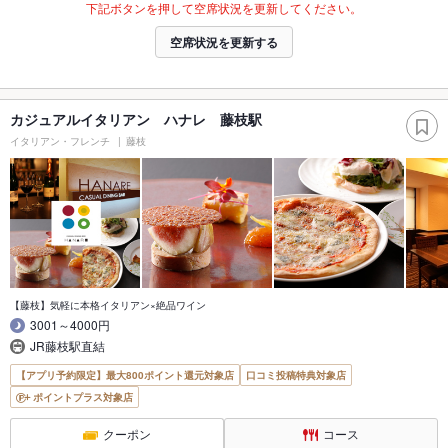
下記ボタンを押して空席状況を更新してください。
空席状況を更新する
カジュアルイタリアン ハナレ 藤枝駅
イタリアン・フレンチ
藤枝
【藤枝】気軽に本格イタリアン×絶品ワイン
3001～4000円
JR藤枝駅直結
【アプリ予約限定】最大800ポイント還元対象店
口コミ投稿特典対象店
ポイントプラス対象店
クーポン
コース