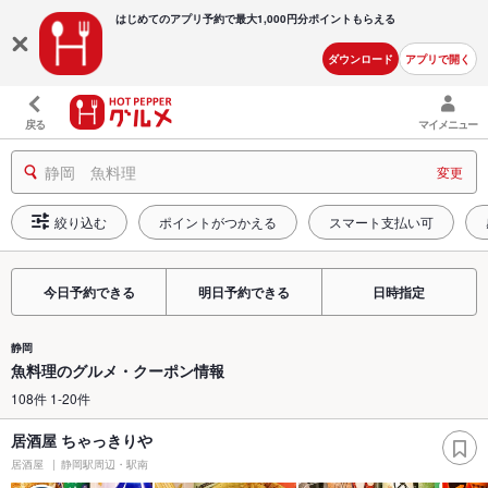
はじめてのアプリ予約で最大
1,000円分ポイントもらえる
ダウンロード
アプリで開く
戻る
マイメニュー
静岡 魚料理
変更
絞り込む
ポイントがつかえる
スマート支払い可
今日予約できる
明日予約できる
日時指定
静岡
魚料理のグルメ・クーポン情報
108件 1-20件
居酒屋 ちゃっきりや
居酒屋
静岡駅周辺・駅南