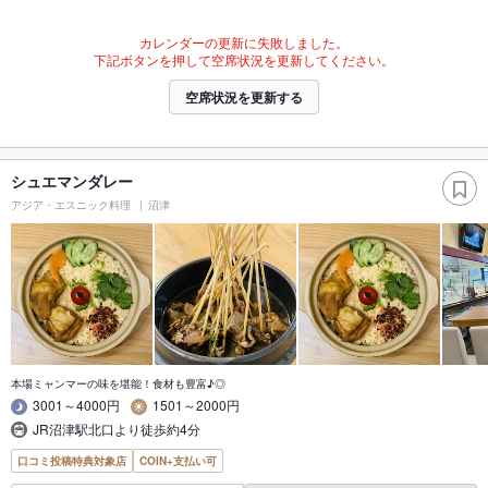
カレンダーの更新に失敗しました。
下記ボタンを押して空席状況を更新してください。
空席状況を更新する
シュエマンダレー
アジア・エスニック料理
沼津
本場ミャンマーの味を堪能！食材も豊富♪◎
3001～4000円
1501～2000円
JR沼津駅北口より徒歩約4分
口コミ投稿特典対象店
COIN+支払い可