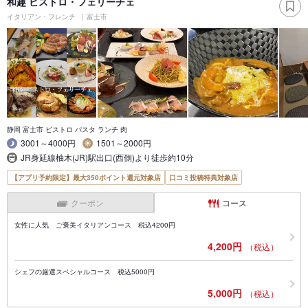
和趣 ビストロ・フェリーチェ
イタリアン・フレンチ
富士市
静岡 富士市 ビストロ パスタ ランチ 肉
3001～4000円
1501～2000円
JR身延線柚木(JR)駅出口(西側)より徒歩約10分
【アプリ予約限定】最大350ポイント還元対象店
口コミ投稿特典対象店
クーポン
コース
女性に人気 ご褒美イタリアンコース 税込4200円
4,200円
（税込）
シェフの厳選スペシャルコース 税込5000円
5,000円
（税込）