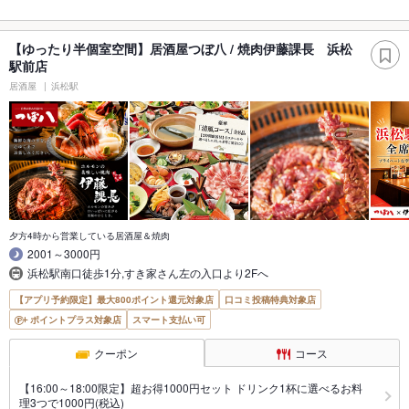
【ゆったり半個室空間】居酒屋つぼ八 / 焼肉伊藤課長 浜松
駅前店
居酒屋
浜松駅
夕方4時から営業している居酒屋＆焼肉
2001～3000円
浜松駅南口徒歩1分,すき家さん左の入口より2Fへ
【アプリ予約限定】最大800ポイント還元対象店
口コミ投稿特典対象店
ポイントプラス対象店
スマート支払い可
クーポン
コース
【16:00～18:00限定】超お得1000円セット ドリンク1杯に選べるお料
理3つで1000円(税込)