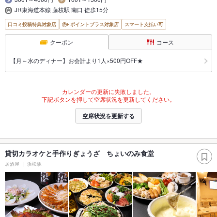
JR東海道本線 藤枝駅 南口 徒歩15分
口コミ投稿特典対象店
ポイントプラス対象店
スマート支払い可
クーポン
コース
【月～水のディナー】お会計より1人×500円OFF★
カレンダーの更新に失敗しました。
下記ボタンを押して空席状況を更新してください。
空席状況を更新する
貸切カラオケと手作りぎょうざ ちょいのみ食堂
居酒屋
浜松駅