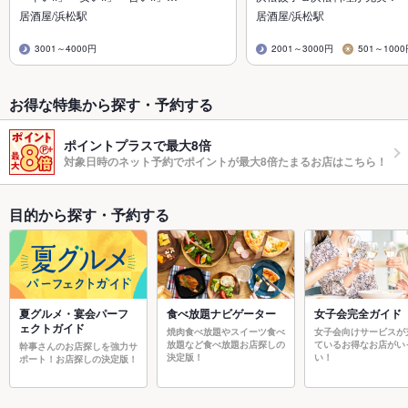
居酒屋/浜松駅
居酒屋/浜松駅
3001～4000円
2001～3000円
501～100
お得な特集から探す・予約する
ポイントプラスで最大8倍
対象日時のネット予約でポイントが最大8倍たまるお店はこちら！
目的から探す・予約する
夏グルメ・宴会パーフ
食べ放題ナビゲーター
女子会完全ガイド
ェクトガイド
焼肉食べ放題やスイーツ食べ
女子会向けサービスが
放題など食べ放題お店探しの
ているお得なお店がい
幹事さんのお店探しを強力サ
決定版！
い！
ポート！お店探しの決定版！