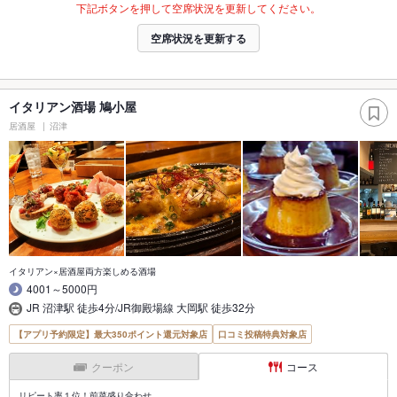
下記ボタンを押して空席状況を更新してください。
空席状況を更新する
イタリアン酒場 鳩小屋
居酒屋
沼津
イタリアン×居酒屋両方楽しめる酒場
4001～5000円
JR 沼津駅 徒歩4分/JR御殿場線 大岡駅 徒歩32分
【アプリ予約限定】最大350ポイント還元対象店
口コミ投稿特典対象店
クーポン
コース
リピート率１位！前菜盛り合わせ