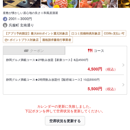
座敷が懐かしい居心地の良さ☆和風居酒屋
2001～3000円
呉服町 玄南通り
【アプリ予約限定】最大800ポイント還元対象店
口コミ投稿特典対象店
COIN+支払い可
ポイントプラス対象店
適格請求書発行事業者
クーポン
コース
静岡グルメ満載コース★2H飲み放題【家康コース】8品4500円
4,500円
（税込）
静岡グルメ満載コース★2時間飲み放題付【駿府城コース】10品5500円
5,500円
（税込）
カレンダーの更新に失敗しました。
下記ボタンを押して空席状況を更新してください。
空席状況を更新する