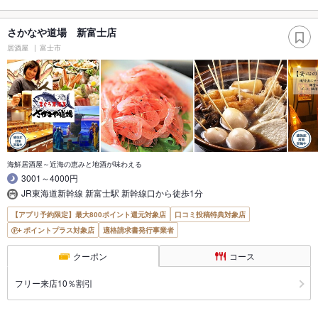
さかなや道場 新富士店
居酒屋
富士市
海鮮居酒屋～近海の恵みと地酒が味わえる
3001～4000円
JR東海道新幹線 新富士駅 新幹線口から徒歩1分
【アプリ予約限定】最大800ポイント還元対象店
口コミ投稿特典対象店
ポイントプラス対象店
適格請求書発行事業者
クーポン
コース
フリー来店10％割引