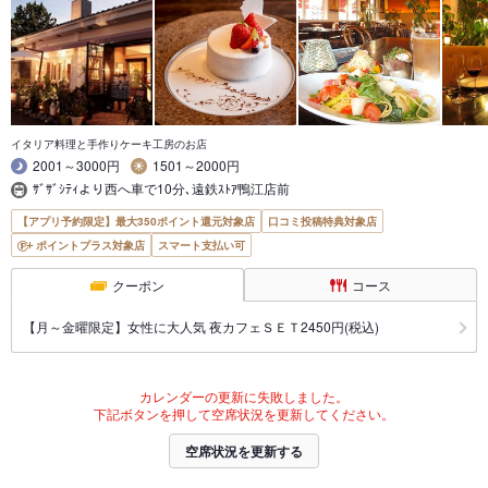
イタリア料理と手作りケーキ工房のお店
2001～3000円
1501～2000円
ｻﾞｻﾞｼﾃｨより西へ車で10分､遠鉄ｽﾄｱ鴨江店前
【アプリ予約限定】最大350ポイント還元対象店
口コミ投稿特典対象店
ポイントプラス対象店
スマート支払い可
クーポン
コース
【月～金曜限定】女性に大人気 夜カフェＳＥＴ2450円(税込)
カレンダーの更新に失敗しました。
下記ボタンを押して空席状況を更新してください。
空席状況を更新する