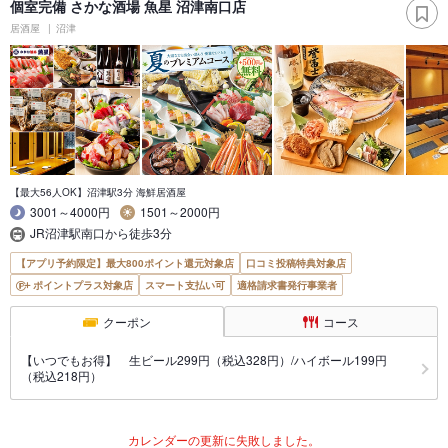
個室完備 さかな酒場 魚星 沼津南口店
居酒屋
沼津
【最大56人OK】沼津駅3分 海鮮居酒屋
3001～4000円
1501～2000円
JR沼津駅南口から徒歩3分
【アプリ予約限定】最大800ポイント還元対象店
口コミ投稿特典対象店
ポイントプラス対象店
スマート支払い可
適格請求書発行事業者
クーポン
コース
【いつでもお得】 生ビール299円（税込328円）/ハイボール199円
（税込218円）
カレンダーの更新に失敗しました。