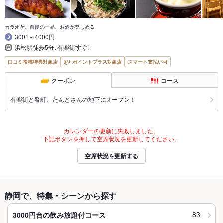
カラオケ、自慢の一品、お酒が楽しめる
3001～4000円
浜松駅徒歩5分､有楽街すぐ!
口コミ投稿特典対象店
ポイントプラス対象店
スマート支払い可
クーポン
コース
有楽街と肴町、たんとさんの地下にオープン！
カレンダーの更新に失敗しました。
下記ボタンを押して空席状況を更新してください。
空席状況を更新する
静岡で、特集・シーンから探す
83
3000円台の飲み放題付コース