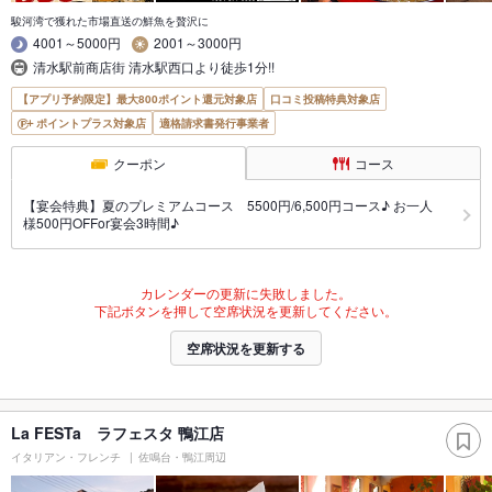
駿河湾で獲れた市場直送の鮮魚を贅沢に
4001～5000円
2001～3000円
清水駅前商店街 清水駅西口より徒歩1分!!
【アプリ予約限定】最大800ポイント還元対象店
口コミ投稿特典対象店
ポイントプラス対象店
適格請求書発行事業者
クーポン
コース
【宴会特典】夏のプレミアムコース 5500円/6,500円コース♪ お一人
様500円OFFor宴会3時間♪
カレンダーの更新に失敗しました。
下記ボタンを押して空席状況を更新してください。
空席状況を更新する
La FESTa ラフェスタ 鴨江店
イタリアン・フレンチ
佐鳴台・鴨江周辺