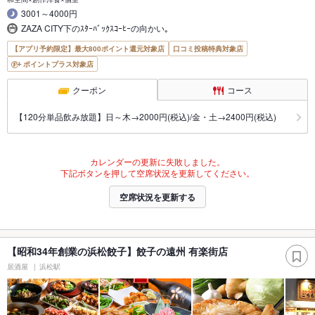
3001～4000円
ZAZA CITY下のｽﾀｰﾊﾞｯｸｽｺｰﾋｰの向かい｡
【アプリ予約限定】最大800ポイント還元対象店
口コミ投稿特典対象店
ポイントプラス対象店
クーポン
コース
【120分単品飲み放題】日～木→2000円(税込)/金・土→2400円(税込)
カレンダーの更新に失敗しました。
下記ボタンを押して空席状況を更新してください。
空席状況を更新する
【昭和34年創業の浜松餃子】餃子の遠州 有楽街店
居酒屋
浜松駅