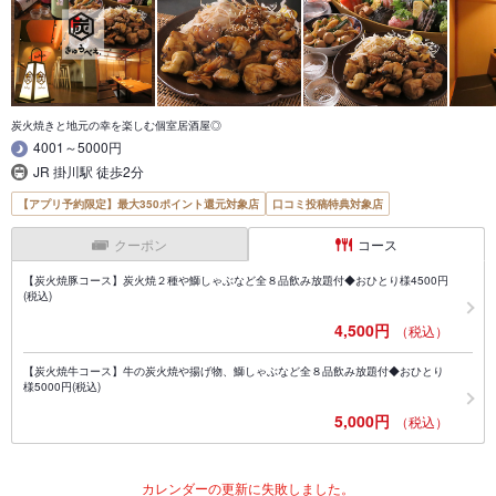
炭火焼きと地元の幸を楽しむ個室居酒屋◎
4001～5000円
JR 掛川駅 徒歩2分
【アプリ予約限定】最大350ポイント還元対象店
口コミ投稿特典対象店
クーポン
コース
【炭火焼豚コース】炭火焼２種や鰤しゃぶなど全８品飲み放題付◆おひとり様4500円
(税込)
4,500円
（税込）
【炭火焼牛コース】牛の炭火焼や揚げ物、鰤しゃぶなど全８品飲み放題付◆おひとり
様5000円(税込)
5,000円
（税込）
カレンダーの更新に失敗しました。