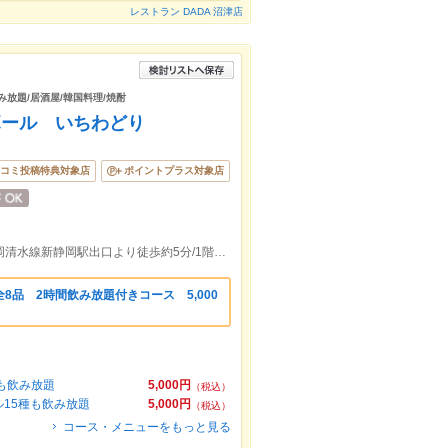
レストラン DADA 沼津店
み放題/居酒屋/韓国料理/焼酎
ボール いちわどり
コミ投稿特典対象店
ポイントプラス対象店
JR静岡駅北口より徒歩約7分/静岡鉄道静岡清水線新静岡駅出口より徒歩約5分/1階に焼肉ライクさんが入ってるビルの7階
8品 2時間飲み放題付きコース 5,000
も飲み放題
5,000円
（税込）
15種も飲み放題
5,000円
（税込）
コース・メニューをもっと見る