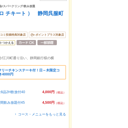
マ会/スパークリング/飲み放題
ビストロ チキート ） 静岡呉服町
コミ投稿特典対象店
ポイントプラス対象店
トつかえる
分/江川町通り沿い、静岡銀行様の横
サリーチキンステーキ付！日～木限定コ
4000円
品2H飲放付40
4,000円
（税込）
間飲み放題付45
4,500円
（税込）
コース・メニューをもっと見る