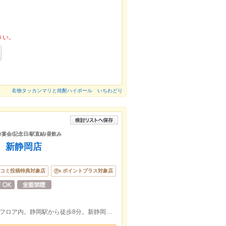
さい。
名物タッカンマリと焼酎ハイボール いちわどり
/宴会/記念日/駅直結/昼飲み
 新静岡店
コミ投稿特典対象店
ポイントプラス対象店
静鉄直結の新静岡セノバ5階のレストランフロア内。静岡駅から徒歩8分。新静岡駅直結☆新静岡駅はエレベーターで5Fへ☆