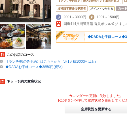
【アプリ予約限定】最大350ポイント還元対象店
口
適格請求書発行事業者
ポイントつかえる
2001～3000円
1001～1500円
国道414八間道路沿 香貫ボウル並び す
◆DADAお手軽コース◆38
このお店のコース
【ランチ/席のみ予約】はこちらから（お1人様1000円以上）
◆DADAお手軽コース◆3850円(税込)
ネット予約の空席状況
カレンダーの更新に失敗しました。
下記ボタンを押して空席状況を更新してくだ
空席状況を更新する