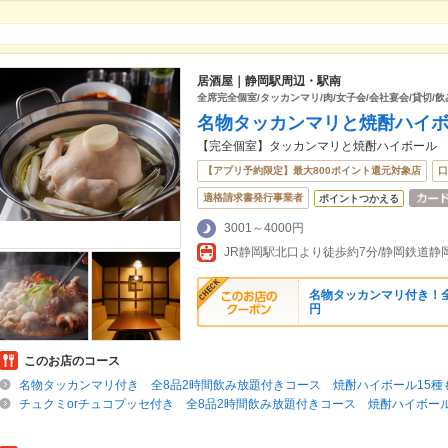
居酒屋｜静岡駅周辺・駅南
全席完全個室/タッカンマリ/肉/女子会/会社宴会/貸切/飲
名物タッカンマリと焼酎ハイ
【完全個室】タッカンマリと焼酎ハイボール
【アプリ予約限定】最大800ポイント還元対象店
口
適格請求書発行事業者
ポイントつかえる
3001～4000円
名物タッカンマリ付き！全
円
このお店のコース
名物タッカンマリ付き 全8品2時間飲み放題付きコース 焼酎ハイボール15種
チュクミorチュコプッセ付き 全8品2時間飲み放題付きコース 焼酎ハイボール