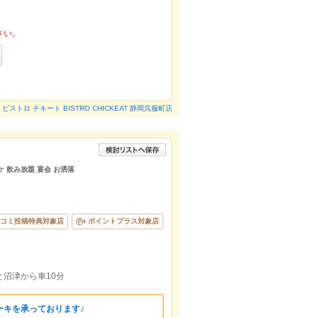
さい。
ビストロ チキート BISTRO CHICKEAT 静岡呉服町店
ケ 飲み放題 宴会 お洒落
コミ投稿特典対象店
ポイントプラス対象店
と沼津から車10分
ーキを承っております♪