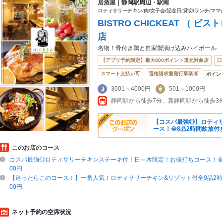
居酒屋｜静岡駅周辺・駅南
ロティサリーチキン/肉/女子会/記念日/貸切/ランチ/マ
BISTRO CHICKEAT （ 
店
名物！骨付き鶏と自家製漬け込みハイボール
【アプリ予約限定】最大800ポイント還元対象店
口
スマート支払い可
適格請求書発行事業者
ポイン
3001～4000円
501～1000円
静岡駅から徒歩7分、新静岡駅から徒歩3
【コスパ最強◎】ロティ
ース！全8品2時間飲放付き
このお店のコース
コスパ最強◎ロティサリーチキンステーキ付！日～木限定！お値打ちコース！全8
00円
【迷ったらこのコース！】一番人気！ロティサリーチキン&リゾット付全9品2時
00円
ネット予約の空席状況