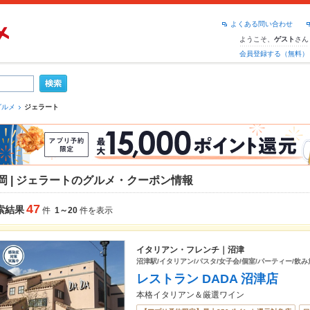
よくある問い合わせ
ようこそ、
さん
ゲスト
会員登録する（無料）
グルメ
ジェラート
岡 | ジェラートのグルメ・クーポン情報
47
索結果
件
1～20
件を表示
イタリアン・フレンチ｜沼津
沼津駅/イタリアン/パスタ/女子会/個室/パーティー/飲み
レストラン DADA 沼津店
本格イタリアン＆厳選ワイン