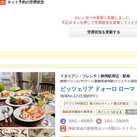
ネット予約の空席状況
カレンダーの更新に失敗しました。
下記ボタンを押して空席状況を更新してくだ
空席状況を更新する
イタリアン・フレンチ｜静岡駅周辺・駅南
静岡/ワイン/ピザ/デート/新静岡/静岡駅/クリスマス/貸切
ピッツェリア ドォーロ ローマ
地域No,1の圧倒的PV☆
【アプリ予約限定】最大800ポイント還元対象店
口
適格請求書発行事業者
ポイントつかえる
3001～4000円
1501～2000円