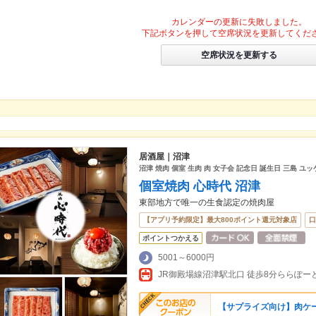
カレンダーの更新に失敗しました。
下記ボタンを押して空席状況を更新してくだ
空席状況を更新する
居酒屋｜沼津
沼津 焼肉 個室 生肉 肉 女子会 記念日 誕生日 三島 ユッ
個室焼肉 心時代 沼津
東部地方で唯一の生食認定の焼肉屋
【アプリ予約限定】最大800ポイント還元対象店
口
ポイントつかえる
5001～6000円
JR御殿場線沼津駅北口 徒歩8分ららぽー
【サプライズ向け】肉ケ