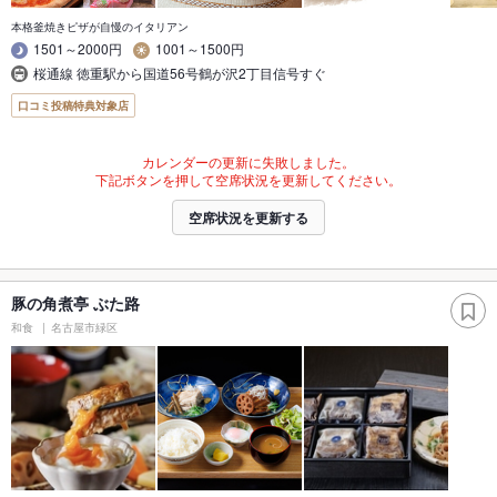
本格釜焼きピザが自慢のイタリアン
1501～2000円
1001～1500円
桜通線 徳重駅から国道56号鶴が沢2丁目信号すぐ
口コミ投稿特典対象店
カレンダーの更新に失敗しました。
下記ボタンを押して空席状況を更新してください。
空席状況を更新する
豚の角煮亭 ぶた路
和食
名古屋市緑区