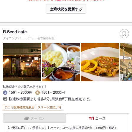
空席状況を更新する
R.Seed cafe
ダイニングバー・バル
名古屋市緑区
歓送迎会・少人数予約承ります！
1501～2000円
1501～2000円
桜通線徳重駅より徒歩3分｡黒沢台5丁目交差点そば｡
口コミ投稿特典対象店
スマート支払い可
クーポン
コース
【ご予算に応じてご用意します】パーティコース<飲み放題2h付> 5500円（税込）
～