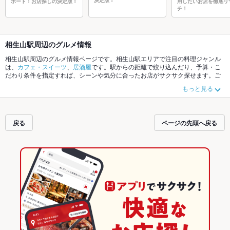
ポート！お店探しの決定版！
用したいお店を徹底リ
チ！
相生山駅周辺のグルメ情報
相生山駅周辺のグルメ情報ページです。相生山駅エリアで注目の料理ジャンル
は、
カフェ・スイーツ
、
居酒屋
です。駅からの距離で絞り込んだり、予算・こ
だわり条件を指定すれば、シーンや気分に合ったお店がサクサク探せます。ご
希望に合ったお店が見つからなかったら、近隣の
鳴子北駅
、
神沢駅
もチェック
もっと見る
してみてください。ホットペッパーグルメなら、お得なクーポンはもちろん、
こだわりメニュー
肉じゃが
や季節のおすすめ料理など、お店の最新情報をご紹
介しているので安心！24時間使える簡単便利なネット予約が使えるお店も拡大
中です。友達どうしの飲み会にも、会社の宴会にも、デートやパーティにもお
戻る
ページの先頭へ戻る
得に便利にホットペッパーグルメをご利用ください。