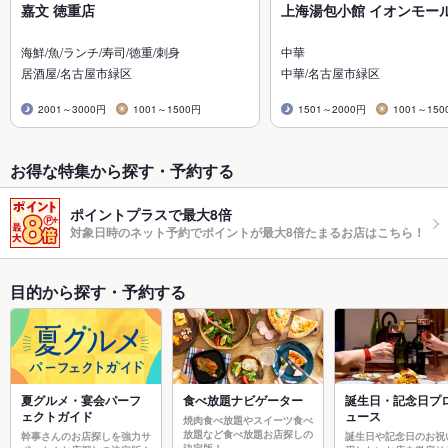
嘉文 徳重店
上海湯包小館 イオンモー
海鮮/魚/ランチ/寿司/徳重/刺身
中華
居酒屋/名古屋市緑区
中華/名古屋市緑区
2001～3000円
1001～1500円
1501～2000円
1001～150
お得な特集から探す・予約する
ポイントプラスで最大8倍
対象日時のネット予約でポイントが最大8倍たまるお店はこちら！
目的から探す・予約する
夏グルメ・宴会パーフ
食べ放題ナビゲーター
誕生日・記念日プ
ェクトガイド
ュース
焼肉食べ放題やスイーツ食べ
放題など食べ放題お店探しの
幹事さんのお店探しを強力サ
誕生日や記念日のお祝
決定版！