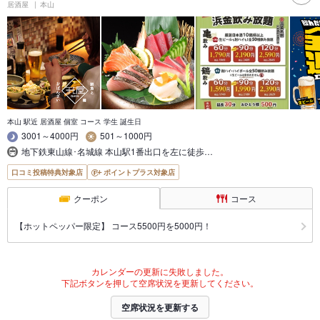
居酒屋
本山
本山 駅近 居酒屋 個室 コース 学生 誕生日
3001～4000円
501～1000円
地下鉄東山線･名城線 本山駅1番出口を左に徒歩…
口コミ投稿特典対象店
ポイントプラス対象店
クーポン
コース
【ホットペッパー限定】 コース5500円を5000円！
カレンダーの更新に失敗しました。
下記ボタンを押して空席状況を更新してください。
空席状況を更新する