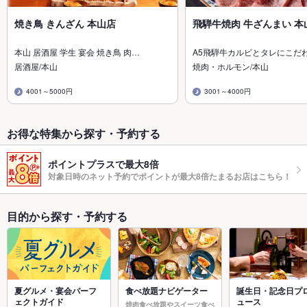
焼き鳥 きんざん 本山店
飛騨牛焼肉 牛ざんまい 本
本山 居酒屋 学生 宴会 焼き鳥 肉…
A5飛騨牛カルビとタレにこだ
居酒屋/本山
焼肉・ホルモン/本山
4001～5000円
3001～4000円
お得な特集から探す・予約する
ポイントプラスで最大8倍
対象日時のネット予約でポイントが最大8倍たまるお店はこちら！
目的から探す・予約する
夏グルメ・宴会パーフ
食べ放題ナビゲーター
誕生日・記念日プ
ェクトガイド
ュース
焼肉食べ放題やスイーツ食べ