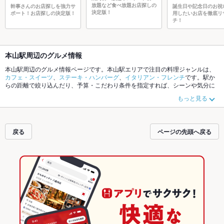
放題など食べ放題お店探しの
幹事さんのお店探しを強力サ
誕生日や記念日のお祝
決定版！
ポート！お店探しの決定版！
用したいお店を徹底リ
チ！
本山駅周辺のグルメ情報
本山駅周辺のグルメ情報ページです。本山駅エリアで注目の料理ジャンルは、
カフェ・スイーツ
、
ステーキ・ハンバーグ
、
イタリアン・フレンチ
です。駅か
らの距離で絞り込んだり、予算・こだわり条件を指定すれば、シーンや気分に
合ったお店がサクサク探せます。ご希望に合ったお店が見つからなかったら、
もっと見る
近隣の
東山公園駅
、
覚王山駅
もチェックしてみてください。ホットペッパーグ
ルメなら、お得なクーポンはもちろん、こだわりメニュー
肉じゃが
や季節のお
すすめ料理など、お店の最新情報をご紹介しているので安心！24時間使える簡
単便利なネット予約が使えるお店も拡大中です。友達どうしの飲み会にも、会
戻る
ページの先頭へ戻る
社の宴会にも、デートやパーティにもお得に便利にホットペッパーグルメをご
利用ください。