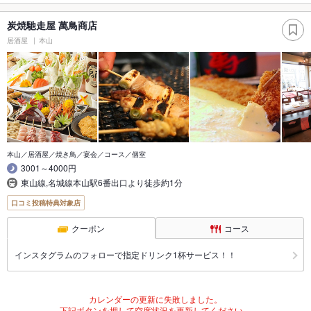
炭焼馳走屋 萬鳥商店
居酒屋
本山
本山／居酒屋／焼き鳥／宴会／コース／個室
3001～4000円
東山線,名城線本山駅6番出口より徒歩約1分
口コミ投稿特典対象店
クーポン
コース
インスタグラムのフォローで指定ドリンク1杯サービス！！
カレンダーの更新に失敗しました。
下記ボタンを押して空席状況を更新してください。