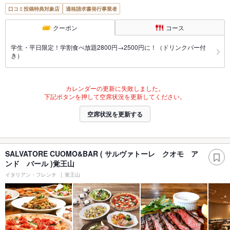
口コミ投稿特典対象店
適格請求書発行事業者
クーポン
コース
学生・平日限定！学割食べ放題2800円→2500円に！（ドリンクバー付
き）
カレンダーの更新に失敗しました。
下記ボタンを押して空席状況を更新してください。
空席状況を更新する
SALVATORE CUOMO&BAR ( サルヴァトーレ クオモ ア
ンド バール )覚王山
イタリアン・フレンチ
覚王山