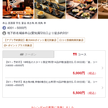
本山 居酒屋 学生 宴会 焼き鳥 肉 焼鳥 串
4001～5000円
地下鉄名城線本山(愛知)駅2出口より徒歩約3分!
【アプリ予約限定】最大800ポイント還元対象店
口コミ投稿特典対象店
ポイントプラス対象店
クーポン
コース
【5/1～予約可】18時迄のスタート限定!料理14品2H飲放題付(L.O.30分前)「遊」コー
ス6000→5000円
5,000円
（税込）
【5/1～予約可】焼き鳥4種,串物3種含むお料理14品2H飲放付(L.O.30分前)「花」コー
ス6000→5500円
5,500円
（税込）
カレンダーの更新に失敗しました。