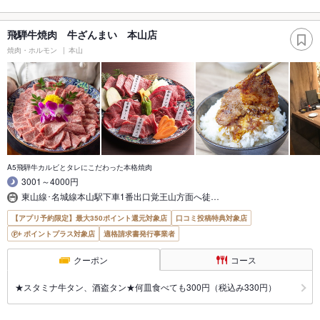
飛騨牛焼肉 牛ざんまい 本山店
焼肉・ホルモン
本山
A5飛騨牛カルビとタレにこだわった本格焼肉
3001～4000円
東山線･名城線本山駅下車1番出口覚王山方面へ徒…
【アプリ予約限定】最大350ポイント還元対象店
口コミ投稿特典対象店
ポイントプラス対象店
適格請求書発行事業者
クーポン
コース
★スタミナ牛タン、酒盗タン★何皿食べても300円（税込み330円）