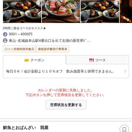
2時間ご宴会コースがオススメ★
3001～4000円
東山･名城線本山駅4番出口を出て右側の新世界ﾋﾞ…
口コミ投稿特典対象店
適格請求書発行事業者
クーポン
コース
毎日ＯＫ！会計金額より１０％オフ 飲み放題等と併用できません。
カレンダーの更新に失敗しました。
下記ボタンを押して空席状況を更新してください。
空席状況を更新する
鮮魚とおばんざい 我屋