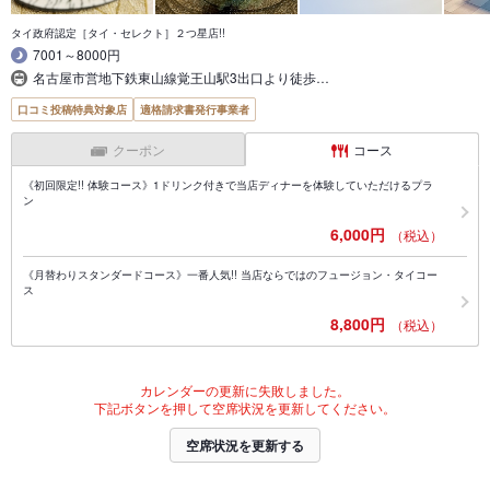
タイ政府認定［タイ・セレクト］２つ星店!!
7001～8000円
名古屋市営地下鉄東山線覚王山駅3出口より徒歩…
口コミ投稿特典対象店
適格請求書発行事業者
クーポン
コース
《初回限定!! 体験コース》1ドリンク付きで当店ディナーを体験していただけるプラ
ン
6,000円
（税込）
《月替わりスタンダードコース》一番人気!! 当店ならではのフュージョン・タイコー
ス
8,800円
（税込）
カレンダーの更新に失敗しました。
下記ボタンを押して空席状況を更新してください。
空席状況を更新する