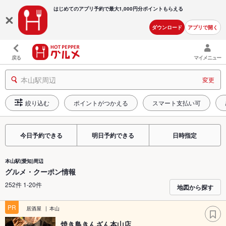
はじめてのアプリ予約で最大
1,000円分ポイントもらえる
ダウンロード
アプリで開く
戻る
マイメニュー
本山駅周辺
変更
絞り込む
ポイントがつかえる
スマート支払い可
今日予約できる
明日予約できる
日時指定
本山駅(愛知)周辺
グルメ・クーポン情報
252件 1-20件
地図から探す
PR
居酒屋
本山
焼き鳥きんざん本山店