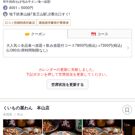
和牛焼肉/ねぎ包み牛タン/食べ放題/
4001～5000円
地下鉄東山線｢覚王山駅｣2番出口すぐ!
口コミ投稿特典対象店
適格請求書発行事業者
クーポン
コース
大人気☆全品食べ放題＋飲み放題付コース7800円(税込)→7300円(税込)
(LO90分/席時間制限なし)
カレンダーの更新に失敗しました。
下記ボタンを押して空席状況を更新してください。
空席状況を更新する
くいもの屋わん 本山店
居酒屋
本山