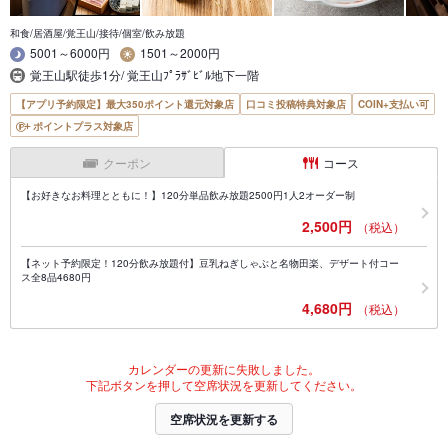
和食/居酒屋/覚王山/接待/個室/飲み放題
5001～6000円
1501～2000円
覚王山駅徒歩1分/ 覚王山ﾌﾟﾗｻﾞﾋﾞﾙ地下一階
【アプリ予約限定】最大350ポイント還元対象店
口コミ投稿特典対象店
COIN+支払い可
ポイントプラス対象店
クーポン
コース
【お好きなお料理とともに！】120分単品飲み放題2500円1人2オーダー制
2,500円
（税込）
【ネット予約限定！120分飲み放題付】豆乳ねぎしゃぶと名物田楽、デザート付コー
ス全8品4680円
4,680円
（税込）
カレンダーの更新に失敗しました。
下記ボタンを押して空席状況を更新してください。
空席状況を更新する