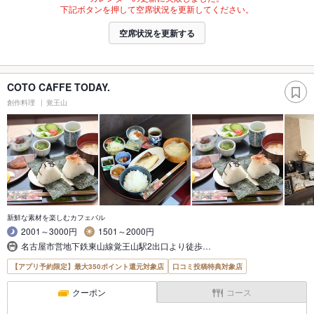
下記ボタンを押して空席状況を更新してください。
空席状況を更新する
COTO CAFFE TODAY.
創作料理
覚王山
新鮮な素材を楽しむカフェバル
2001～3000円
1501～2000円
名古屋市営地下鉄東山線覚王山駅2出口より徒歩…
【アプリ予約限定】最大350ポイント還元対象店
口コミ投稿特典対象店
クーポン
コース