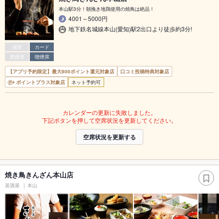
本山駅3分！朝挽き地鶏使用の焼鳥は絶品！
4001～5000円
地下鉄名城線本山(愛知)駅2出口より徒歩約3分!
個室
カード
禁煙席
喫煙席
【アプリ予約限定】最大800ポイント還元対象店
口コミ投稿特典対象店
ポイントプラス対象店
ネット予約可
カレンダーの更新に失敗しました。
下記ボタンを押して空席状況を更新してください。
空席状況を更新する
焼き鳥きんざん本山店
居酒屋
本山