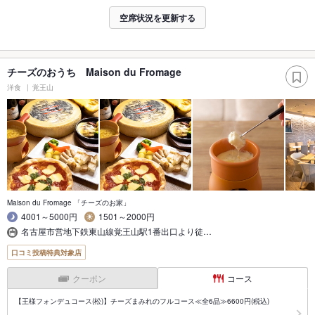
空席状況を更新する
チーズのおうち Maison du Fromage
洋食
覚王山
Maison du Fromage 「チーズのお家」
4001～5000円
1501～2000円
名古屋市営地下鉄東山線覚王山駅1番出口より徒…
口コミ投稿特典対象店
クーポン
コース
【王様フォンデュコース(松)】チーズまみれのフルコース≪全6品≫6600円(税込)