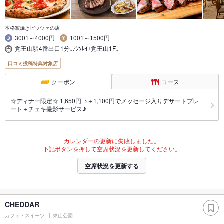
本格窯焼きピッツァの店
3001～4000円
1001～1500円
覚王山駅4番出口1分｡ｱﾝｿﾚｲｴ覚王山1F｡
口コミ投稿特典対象店
クーポン
コース
☆ディナー限定☆ 1,650円→＋1,100円でメッセージ入りデザートプレ
ート＋チェキ撮影サービス♪
カレンダーの更新に失敗しました。
下記ボタンを押して空席状況を更新してください。
空席状況を更新する
CHEDDAR
カフェ・スイーツ
東山公園