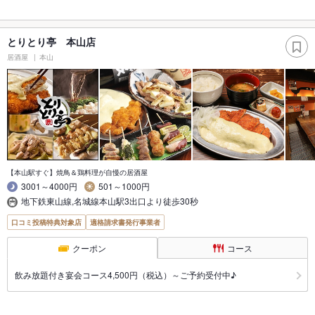
とりとり亭 本山店
居酒屋
本山
【本山駅すぐ】焼鳥＆鶏料理が自慢の居酒屋
3001～4000円
501～1000円
地下鉄東山線,名城線本山駅3出口より徒歩30秒
口コミ投稿特典対象店
適格請求書発行事業者
クーポン
コース
飲み放題付き宴会コース4,500円（税込）～ご予約受付中♪