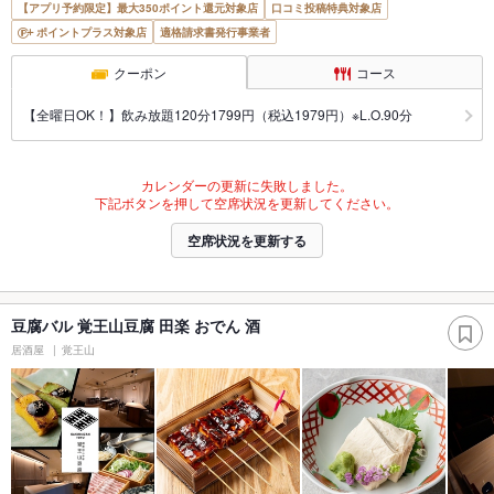
【アプリ予約限定】最大350ポイント還元対象店
口コミ投稿特典対象店
ポイントプラス対象店
適格請求書発行事業者
クーポン
コース
【全曜日OK！】飲み放題120分1799円（税込1979円）※L.O.90分
カレンダーの更新に失敗しました。
下記ボタンを押して空席状況を更新してください。
空席状況を更新する
豆腐バル 覚王山豆腐 田楽 おでん 酒
居酒屋
覚王山