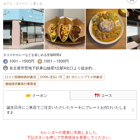
カフェ・スイーツ
星ヶ丘
タコスやカレーなどを楽しめる至福時間♪
1001～1500円
1001～1500円
名古屋市営地下鉄東山線星ｹ丘駅4出口より徒歩約…
口コミ投稿特典対象店
COIN+支払い可
ポイントプラス対象店
適格請求書発行事業者
クーポン
コース
誕生日月にご来店でご注文いただいたケーキにプレートお付けいたしま
す♪
カレンダーの更新に失敗しました。
下記ボタンを押して空席状況を更新してください。