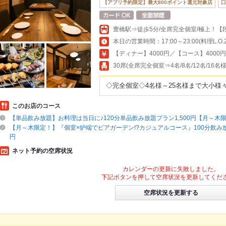
【アプリ予約限定】最大800ポイント還元対象店
口
豊橋駅⇒徒歩5分/全席完全個室/極上！
本日の営業時間：17:00～23:00(料理L.O.22
【ディナー】4000円／【コース】4000
30席(全席完全個室⇒4名/8名/12名/16
◇完全個室◇4名様～25名様まで大小様
このお店のコース
【単品飲み放題】お料理は当日に♪120分単品飲み放題プラン1,500円【月～木
【月～木限定！】『個室×炉端でビアガーデン!?カジュアルコース』100分飲み放題付
円
ネット予約の空席状況
カレンダーの更新に失敗しました。
下記ボタンを押して空席状況を更新してくだ
空席状況を更新する