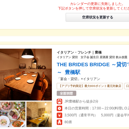
カレンダーの更新に失敗しました。
下記ボタンを押して空席状況を更新してくだ
空席状況を更新する
イタリアン・フレンチ｜豊橋
イタリアン 貸切 女子会 誕生日 居酒屋 貸切 飲み放
THE BRIDES BRIDGE
～ 豊橋駅
「宴会・貸切」×イタリアン
【アプリ予約限定】最大800ポイント還元対象店
口
JR豊橋駅から徒歩2分
本日の営業時間：17:00～22:00(料理L.O.22
3,500円（通常平均） 5,000円（宴会平
80席