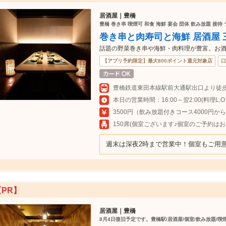
居酒屋｜豊橋
豊橋 巻き串 喫煙可 和食 海鮮 宴会 団体 飲み放題 接待
巻き串と肉寿司と海鮮 居酒屋 
話題の野菜巻き串や海鮮・肉料理が豊富。お
【アプリ予約限定】最大800ポイント還元対象店
口
本日の営業時間：16:00～翌2:00(料理L.O.翌
3500円（飲み放題付きコース4000円か
150席(個室ございます♪個室のご予約はお
週末は深夜2時まで営業中！個室もご用意
【PR】
居酒屋｜豊橋
8月4日復旧予定です。豊橋駅/居酒屋/個室/飲み放題/喫