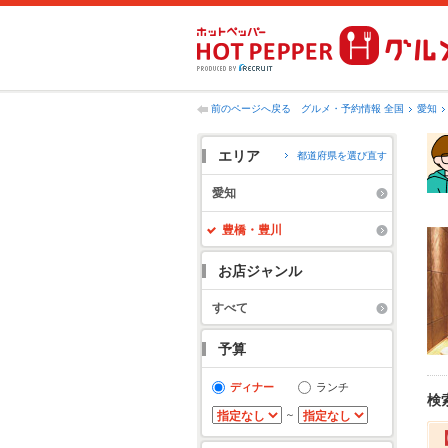
前のページへ戻る
グルメ・予約情報 全国
愛知
エリア
都道府県を選び直す
愛知
豊橋・豊川
お店ジャンル
すべて
予算
ディナー
ランチ
検
～