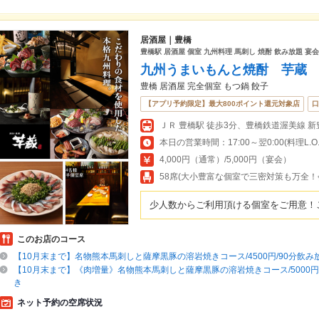
居酒屋｜豊橋
豊橋駅 居酒屋 個室 九州料理 馬刺し 焼酎 飲み放題 宴会
九州うまいもんと焼酎 芋蔵
豊橋 居酒屋 完全個室 もつ鍋 餃子
【アプリ予約限定】最大800ポイント還元対象店
口
本日の営業時間：17:00～翌0:00(料理L.O.23
4,000円（通常）/5,000円（宴会）
58席(大小豊富な個室で三密対策も万全
少人数からご利用頂ける個室をご用意！
このお店のコース
【10月末まで】名物熊本馬刺しと薩摩黒豚の溶岩焼きコース/4500円/90分飲み
【10月末まで】《肉増量》名物熊本馬刺しと薩摩黒豚の溶岩焼きコース/5000円
き
ネット予約の空席状況