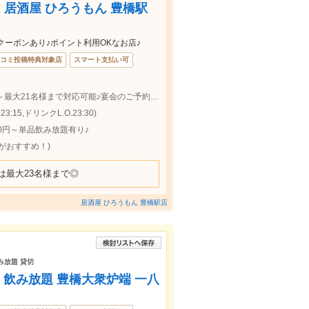
居酒屋 ひろうもん 豊橋駅
ーポンあり♪ポイント利用OKなお店♪
コミ投稿特典対象店
スマート支払い可
豊橋駅約1分◆個室のご案内可能◆2名様～最大21名様まで対応可能♪宴会のご予約承っております♪昼飲みはひろうもん!!
:15,ドリンクL.O.23:30)
00円～単品飲み放題有り♪
がおすすめ！)
は最大23名様まで◎
居酒屋 ひろうもん 豊橋駅店
飲み放題 貸切
 飲み放題 豊橋大衆炉端 一八