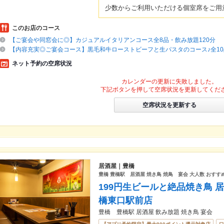
少数からご利用いただける個室席をご用
このお店のコース
【ご宴会や同窓会に◎】カジュアルイタリアンコース全8品・飲み放題120分
【内容充実◎ご宴会コース】黒毛和牛ローストビーフと生パスタのコース♪全1
ネット予約の空席状況
カレンダーの更新に失敗しました。
下記ボタンを押して空席状況を更新してくだ
空席状況を更新する
居酒屋｜豊橋
豊橋 豊橋駅 居酒屋 焼き鳥 焼鳥 宴会 大人数 おすす
199円生ビールと絶品焼き鳥 
橋東口駅前店
豊橋 豊橋駅 居酒屋 飲み放題 焼き鳥 宴会