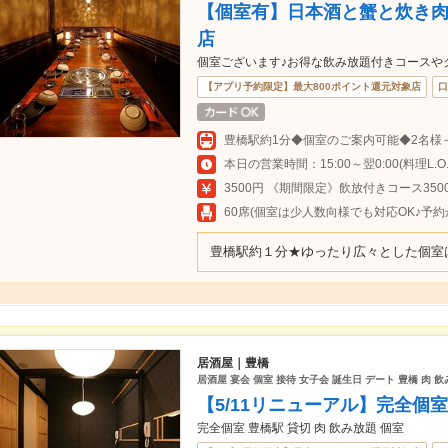
【個室有】日本酒と蟹と炊き肉 
店
個室ございます♪お得な飲み放題付きコースやク
【アプリ予約限定】最大800ポイント還元対象店
口
本日の営業時間：15:00～翌0:00(料理L.O.23
3500円 《期間限定》飲放付きコース35
60席(個室は少人数向様でも対応OK♪予約
豊橋駅約１分★ゆったり広々とした個室
居酒屋｜豊橋
居酒屋 宴会 個室 接待 女子会 誕生日 デート 豊橋 肉 
【5/11リニューアル】完全個室
完全個室 豊橋駅 貸切 肉 飲み放題 個室