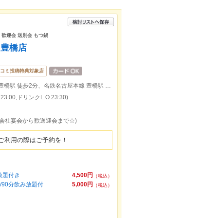
 歓迎会 送別会 もつ鍋
 豊橋店
コミ投稿特典対象店
ＪＲ 豊橋駅 徒歩3分、豊橋鉄道渥美線 新豊橋駅 徒歩2分、名鉄名古屋本線 豊橋駅 徒歩3分
:00,ドリンクL.O.23:30)
！会社宴会から歓送迎会まで☆)
ご利用の際はご予約を！
放題付き
4,500円
（税込）
/90分飲み放題付
5,000円
（税込）