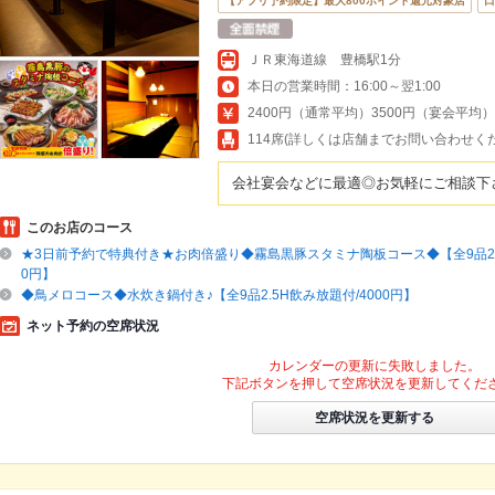
【アプリ予約限定】最大800ポイント還元対象店
口
ＪＲ東海道線 豊橋駅1分
本日の営業時間：16:00～翌1:00
2400円（通常平均）3500円（宴会平均）
114席(詳しくは店舗までお問い合わせく
会社宴会などに最適◎お気軽にご相談下
このお店のコース
★3日前予約で特典付き★お肉倍盛り◆霧島黒豚スタミナ陶板コース◆【全9品2.5
0円】
◆鳥メロコース◆水炊き鍋付き♪【全9品2.5H飲み放題付/4000円】
ネット予約の空席状況
カレンダーの更新に失敗しました。
下記ボタンを押して空席状況を更新してくだ
空席状況を更新する