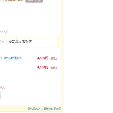
コミ投稿特典対象店
ださい)
さい！※写真は系列店
H飲み放題450
4,500円
（税込）
4,000円
（税込）
さい。
三代目鳥メロ 豊橋東口駅前店