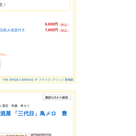
意！
6,000円
（税込）
0品飲み放題付き
7,000円
（税込）
さい。
THE BRIDES BRIDGE ザ ブライズ ブリッジ 豊橋駅
め 貸切 串揚 串カツ
居酒屋 「三代目」鳥メロ 豊