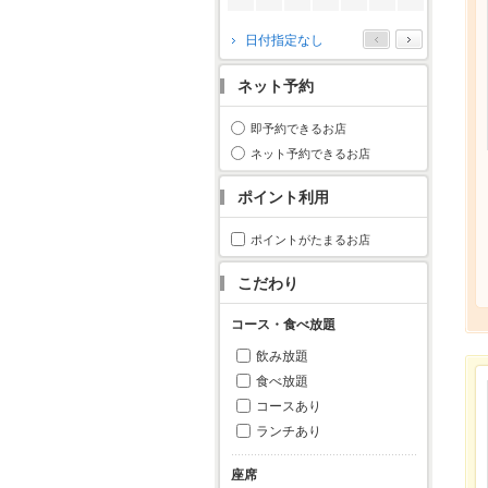
2026年10月
日付指定なし
月
火
水
木
金
土
日
ネット予約
1
2
3
4
5
6
7
8
9
10
11
即予約できるお店
12
13
14
15
16
17
18
ネット予約できるお店
19
20
21
22
23
24
25
ポイント利用
26
27
28
29
30
31
ポイントがたまるお店
こだわり
コース・食べ放題
飲み放題
食べ放題
コースあり
ランチあり
座席