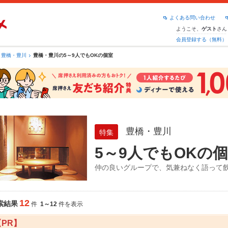
よくある問い合わせ
ようこそ、
さん
ゲスト
会員登録する（無料）
豊橋・豊川
豊橋・豊川の5～9人でもOKの個室
豊橋・豊川
特集
5～9人でもOKの
仲の良いグループで、気兼ねなく語って
12
索結果
件
1～12
件を表示
【PR】