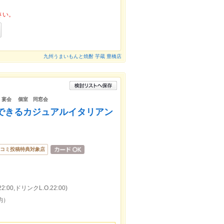
さい。
九州うまいもんと焼酎 芋蔵 豊橋店
題 宴会 個室 同窓会
 ～貸切できるカジュアルイタリアン
コミ投稿特典対象店
:00,ドリンクL.O.22:00)
均）