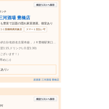
 ランチ
三河酒場 豊橋店
酒も豊富で話題の隠れ家居酒屋。個室あり
コミ投稿特典対象店
スマート支払い可
豊橋鉄道東田本線駅前大通駅出口より徒歩約1分/名鉄名古屋本線，ＪＲ豊橋駅東口より徒歩約1分
1:15,ドリンクL.O.翌1:30)
らございます！）
早めに♪)
あり♪
居酒屋 三河酒場 豊橋店
煙可