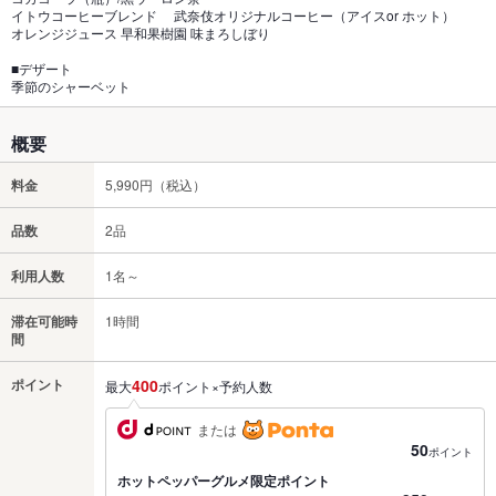
イトウコーヒーブレンド 武奈伎オリジナルコーヒー（アイスor ホット）
オレンジジュース 早和果樹園 味まろしぼり
■デザート
季節のシャーベット
概要
料金
5,990円（税込）
品数
2品
利用人数
1名～
滞在可能時
1時間
間
ポイント
400
最大
ポイント×予約人数
または
50
ポイント
ホットペッパーグルメ限定ポイント