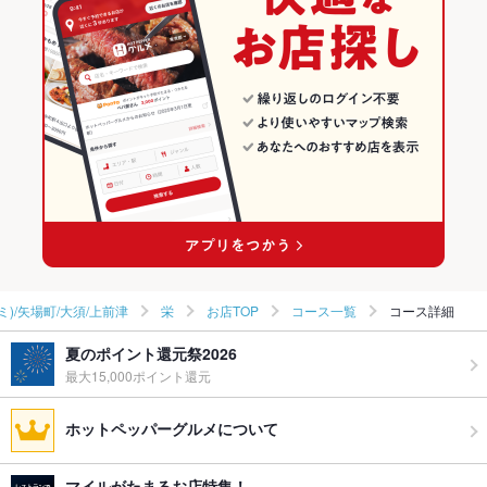
和風
愛知 × 和食
栄(ミナミ)/矢場町/大須/上前津のグルメランキング
栄(ミナミ)/矢場町/大須/上前津 × 居酒屋
愛知 × 日本料理・懐石・割烹
栄(ミナミ)/矢場町/大須/上前津の和食ランキング
栄(ミナミ)/矢場町/大須/上前津 × 和風
愛知 × 居酒屋
栄(ミナミ)/矢場町/大須/上前津の日本料理・懐石・割烹ランキング
栄駅 × 居酒屋
愛知 × 和風
栄のグルメランキング
栄駅 × 和風
栄の和食ランキング
栄の日本料理・懐石・割烹ランキング
ミ)/矢場町/大須/上前津
栄
お店TOP
コース一覧
コース詳細
夏のポイント還元祭2026
最大15,000ポイント還元
ホットペッパーグルメについて
マイルがたまるお店特集！