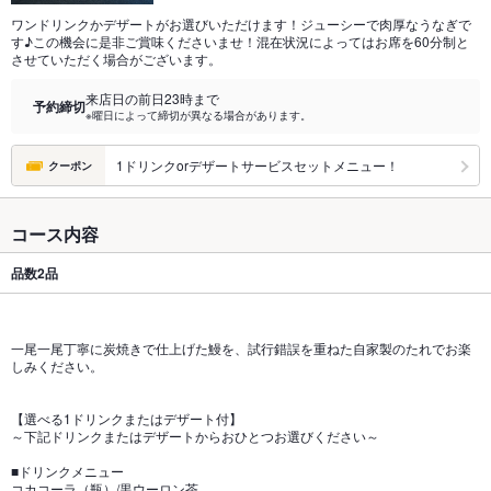
ワンドリンクかデザートがお選びいただけます！ジューシーで肉厚なうなぎで
す♪この機会に是非ご賞味くださいませ！混在状況によってはお席を60分制と
させていただく場合がございます。
来店日の前日23時まで
予約締切
※曜日によって締切が異なる場合があります。
1ドリンクorデザートサービスセットメニュー！
クーポン
コース内容
品数
2品
一尾一尾丁寧に炭焼きで仕上げた鰻を、試行錯誤を重ねた自家製のたれでお楽
しみください。
【選べる1ドリンクまたはデザート付】
～下記ドリンクまたはデザートからおひとつお選びください～
■ドリンクメニュー
コカコーラ（瓶）/黒ウーロン茶