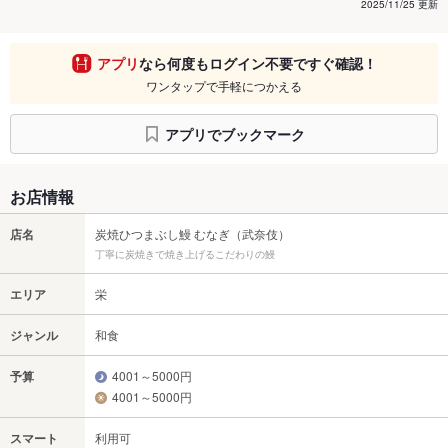
2025/11/25 更新
アプリ
なら何度もログイン不要ですぐ確認！
ワンタップで手軽につかえる
アプリでブックマーク
お店情報
店名
炭焼ひつまぶし鰻 むなぎ（武奈伎）
丁寧に炭焼きで焼き上げるこだわりの鰻
エリア
栄
ジャンル
和食
予算
4001～5000円
4001～5000円
スマート
利用可