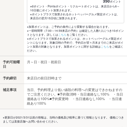
350
ポイント
※dポイント・Pontaポイント・リクルートポイントは、来店日から6～
10日後にポイント加算されます。
※ポイントプラスで加算されるホットペッパーグルメ限定ポイントは、
来店日の翌月15日頃に加算されます。
※加算ポイントは、ご予約の条件により変動する場合があります。
※一部時間帯（7:00～14:59来店の予約）は確定した人数1人につき10ポイン
トとなります。詳しくは
こちら
をご覧ください。
※ポイントプラスで加算されるポイントは、ホットペッパーグルメ限定ポイ
ントになります。対象日時の予約で、予約日が翌々月末までのご来店がポイ
ント加算の対象となります。加算ポイントに関する詳細は
こちら
をご確認く
ださい。
予約可能曜
月～日・祝日・祝前日
日
予約締切
来店日の前日23時まで
補足事項
当日、予約料理より低い値段の料理への変更はできかねますの
でご注意ください。■予約取消時・当日連絡なし100% ・当日
連絡あり100%■予約変更時 ・当日連絡なし100% ・当日連
絡あり100%
※更新日が2021/3/31以前の情報は、当時の価格及び税率に基づく情報となります。 価格につき
ましては直接店舗へお問い合わせください。