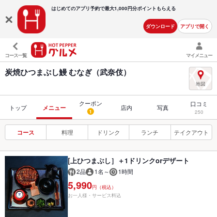
はじめてのアプリ予約で最大
1,000円分ポイントもらえる
ダウンロード
アプリで開く
コース一覧
マイメニュー
炭焼ひつまぶし鰻 むなぎ（武奈伎）
クーポン
口コミ
トップ
メニュー
店内
写真
1
250
コース
料理
ドリンク
ランチ
テイクアウト
[上ひつまぶし］＋1ドリンクorデザート
2品
1名～
1時間
5,990
円（税込）
お一人様・サービス料込