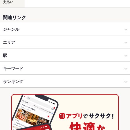
支払い
関連リンク
ジャンル
和食
エリア
日本料理・懐石・割烹
栄
駅
栄(ミナミ)/矢場町/大須/上前津 × 和食
栄 × 和食
栄駅
キーワード
栄(ミナミ)/矢場町/大須/上前津 × 日本料理・懐石・割烹
栄 × 日本料理・懐石・割烹
栄町駅
ランキング
茶碗蒸し
ひつまぶし
地鶏
デザート
栄駅 × 和食
栄 × 居酒屋
矢場町駅
愛知のグルメランキング
栄駅 × 日本料理・懐石・割烹
栄 × 和風
愛知の和食ランキング
居酒屋
愛知
愛知の日本料理・懐石・割烹ランキング