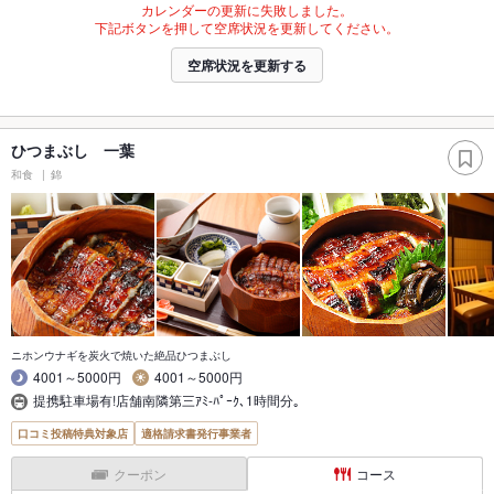
カレンダーの更新に失敗しました。
下記ボタンを押して空席状況を更新してください。
空席状況を更新する
ひつまぶし 一葉
和食
錦
ニホンウナギを炭火で焼いた絶品ひつまぶし
4001～5000円
4001～5000円
提携駐車場有!店舗南隣第三ｱﾐ-ﾊﾟｰｸ､1時間分｡
口コミ投稿特典対象店
適格請求書発行事業者
クーポン
コース