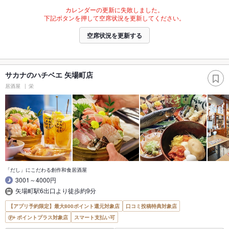
カレンダーの更新に失敗しました。
下記ボタンを押して空席状況を更新してください。
空席状況を更新する
サカナのハチベエ 矢場町店
居酒屋
栄
「だし」にこだわる創作和食居酒屋
3001～4000円
矢場町駅6出口より徒歩約9分
【アプリ予約限定】最大800ポイント還元対象店
口コミ投稿特典対象店
ポイントプラス対象店
スマート支払い可