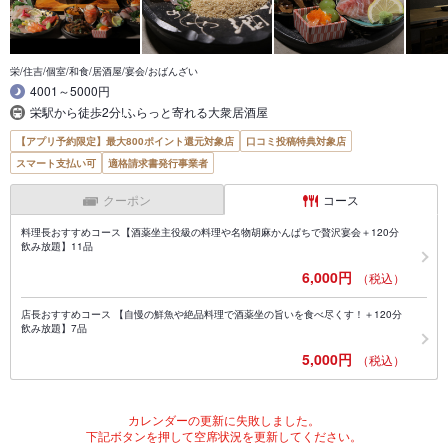
栄/住吉/個室/和食/居酒屋/宴会/おばんざい
4001～5000円
栄駅から徒歩2分!ふらっと寄れる大衆居酒屋
【アプリ予約限定】最大800ポイント還元対象店
口コミ投稿特典対象店
スマート支払い可
適格請求書発行事業者
クーポン
コース
料理長おすすめコース【酒薬坐主役級の料理や名物胡麻かんぱちで贅沢宴会＋120分
飲み放題】11品
6,000円
（税込）
店長おすすめコース 【自慢の鮮魚や絶品料理で酒薬坐の旨いを食べ尽くす！＋120分
飲み放題】7品
5,000円
（税込）
カレンダーの更新に失敗しました。
下記ボタンを押して空席状況を更新してください。