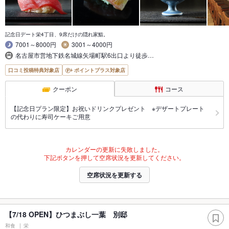
記念日デート栄4丁目、9席だけの隠れ家鮨。
7001～8000円
3001～4000円
名古屋市営地下鉄名城線矢場町駅6出口より徒歩…
口コミ投稿特典対象店
ポイントプラス対象店
クーポン
コース
【記念日プラン限定】お祝いドリンクプレゼント ※デザートプレート
の代わりに寿司ケーキご用意
カレンダーの更新に失敗しました。
下記ボタンを押して空席状況を更新してください。
空席状況を更新する
【7/18 OPEN】ひつまぶし一葉 別邸
和食
栄