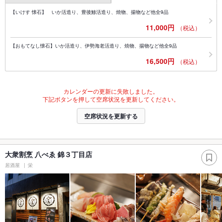
【いけす 懐石】 いか活造り、豊後鯵活造り、焼物、揚物など他全9品
11,000円
（税込）
【おもてなし懐石】いか活造り、伊勢海老活造り、焼物、揚物など他全9品
16,500円
（税込）
カレンダーの更新に失敗しました。
下記ボタンを押して空席状況を更新してください。
空席状況を更新する
大衆割烹 八べゑ 錦３丁目店
居酒屋
栄