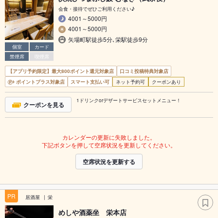
会食・接待でぜひご利用ください♪
4001～5000円
4001～5000円
矢場町駅徒歩5分､栄駅徒歩9分
個室
カード
禁煙席
喫煙席
【アプリ予約限定】最大800ポイント還元対象店
口コミ投稿特典対象店
ポイントプラス対象店
スマート支払い可
ネット予約可
クーポンあり
1ドリンクorデザートサービスセットメニュー！
クーポンを見る
カレンダーの更新に失敗しました。
下記ボタンを押して空席状況を更新してください。
空席状況を更新する
PR
居酒屋
栄
めしや酒薬坐 栄本店