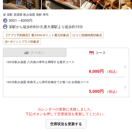
栄 栄駅 居酒屋 飲み放題 海鮮 寿司
3001～4000円
栄駅から徒歩約6分/久屋大通駅より徒歩約10分
【アプリ予約限定】最大800ポイント還元対象店
口コミ投稿特典対象店
ポイントプラス対象店
クーポン
コース
120分飲み放題 八兵衛の寿司を満喫する贅沢コース
6,000円
（税込）
120分飲み放題 刺身天ぷら寿司名物全てが食べれる堪能コース
5,000円
（税込）
カレンダーの更新に失敗しました。
下記ボタンを押して空席状況を更新してください。
空席状況を更新する