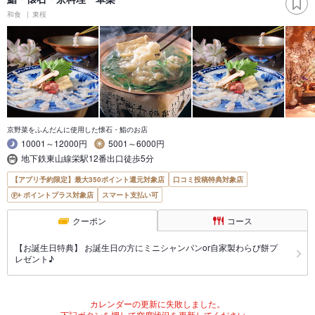
和食
東桜
京野菜をふんだんに使用した懐石・鮨のお店
10001～12000円
5001～6000円
地下鉄東山線栄駅12番出口徒歩5分
【アプリ予約限定】最大350ポイント還元対象店
口コミ投稿特典対象店
ポイントプラス対象店
スマート支払い可
クーポン
コース
【お誕生日特典】 お誕生日の方にミニシャンパンor自家製わらび餅プ
レゼント♪
カレンダーの更新に失敗しました。
下記ボタンを押して空席状況を更新してください。