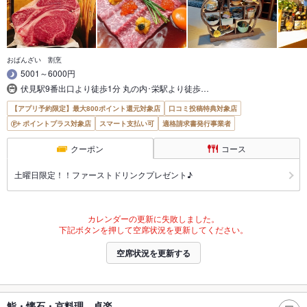
おばんざい 割烹
5001～6000円
伏見駅9番出口より徒歩1分 丸の内･栄駅より徒歩…
【アプリ予約限定】最大800ポイント還元対象店
口コミ投稿特典対象店
ポイントプラス対象店
スマート支払い可
適格請求書発行事業者
クーポン
コース
土曜日限定！！ファーストドリンクプレゼント♪
カレンダーの更新に失敗しました。
下記ボタンを押して空席状況を更新してください。
空席状況を更新する
鮨・懐石・京料理 卓楽