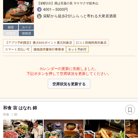
【栄駅2分】酒は百薬の長 サケヤクザ総本山
4001～5000円
栄駅から徒歩2分!ふらっと寄れる大衆居酒屋
個室
カード
禁煙席
喫煙席
【アプリ予約限定】最大800ポイント還元対象店
口コミ投稿特典対象店
スマート支払い可
適格請求書発行事業者
ネット予約可
カレンダーの更新に失敗しました。
下記ボタンを押して空席状況を更新してください。
空席状況を更新する
和食 宙 はなれ 錦
和食
錦