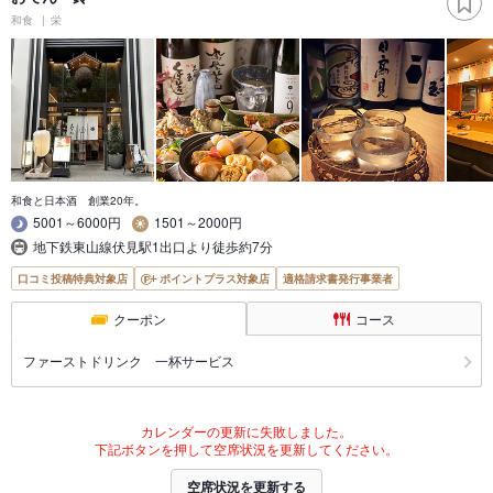
和食
栄
和食と日本酒 創業20年。
5001～6000円
1501～2000円
地下鉄東山線伏見駅1出口より徒歩約7分
口コミ投稿特典対象店
ポイントプラス対象店
適格請求書発行事業者
クーポン
コース
ファーストドリンク 一杯サービス
カレンダーの更新に失敗しました。
下記ボタンを押して空席状況を更新してください。
空席状況を更新する