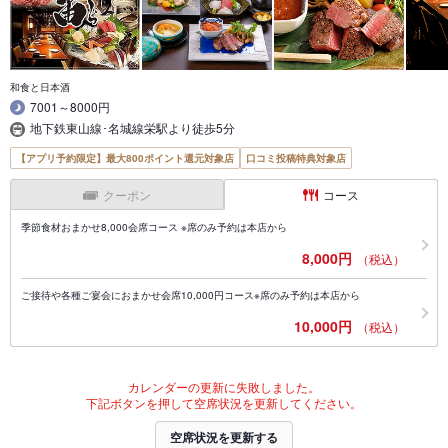
和食と日本酒
7001～8000円
地下鉄東山線･名城線栄駅より徒歩5分
【アプリ予約限定】最大800ポイント還元対象店
口コミ投稿特典対象店
クーポン
コース
季節食材おまかせ8,000会席コース ※席のみ予約は本店から
8,000円
（税込）
ご接待や各種ご宴会におまかせ会席10,000円コース※席のみ予約は本店から
10,000円
（税込）
カレンダーの更新に失敗しました。
下記ボタンを押して空席状況を更新してください。
空席状況を更新する