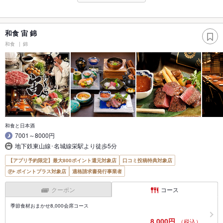
和食 宙 錦
和食
錦
和食と日本酒
7001～8000円
地下鉄東山線･名城線栄駅より徒歩5分
【アプリ予約限定】最大800ポイント還元対象店
口コミ投稿特典対象店
ポイントプラス対象店
適格請求書発行事業者
クーポン
コース
季節食材おまかせ8,000会席コース
8,000円
（税込）