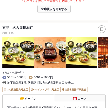
下記ボタンを押して空席状況を更新してください。
空席状況を更新する
玄品 名古屋錦本町
和食
錦
とらふぐ一筋30年！
5001～6000円
4001～5000円
地下鉄栄駅1番､伏見駅1番､丸の内駅5番出口 徒歩…
口コミ投稿特典対象店
ポイントプラス対象店
適格請求書発行事業者
クーポン
コース
【夏の焼きふぐ】●季節限定●夏安居(げあんご)コース５００円引き★要