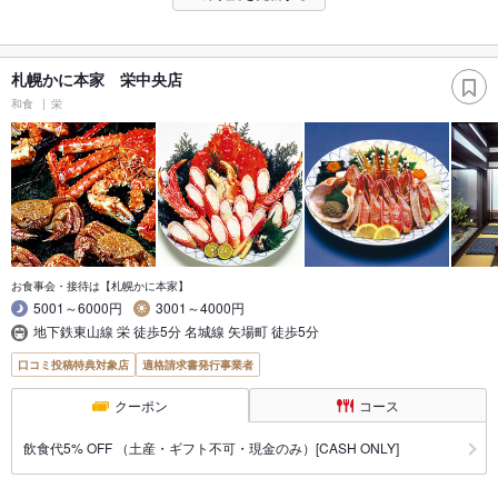
札幌かに本家 栄中央店
和食
栄
お食事会・接待は【札幌かに本家】
5001～6000円
3001～4000円
地下鉄東山線 栄 徒歩5分 名城線 矢場町 徒歩5分
口コミ投稿特典対象店
適格請求書発行事業者
クーポン
コース
飲食代5% OFF （土産・ギフト不可・現金のみ）[CASH ONLY]