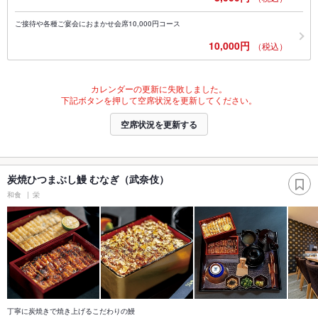
ご接待や各種ご宴会におまかせ会席10,000円コース
10,000円
（税込）
カレンダーの更新に失敗しました。
下記ボタンを押して空席状況を更新してください。
空席状況を更新する
炭焼ひつまぶし鰻 むなぎ（武奈伎）
和食
栄
丁寧に炭焼きで焼き上げるこだわりの鰻