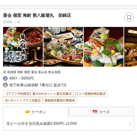
宴会 個室 海鮮 第八飯場丸 栄錦店
居酒屋
錦
栄 居酒屋 海鮮 個室 宴会 飲み会 飲み放題
4001～5000円
地下鉄東山線栄駅 1番出口 徒歩7分
【アプリ予約限定】最大350ポイント還元対象店
口コミ投稿特典対象店
ポイントプラス対象店
適格請求書発行事業者
クーポン
コース
生ビール付き当日呑み放題2.500円→2.000