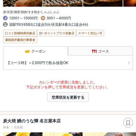
栄/伏見/個室/焼肉/すき焼き/しゃぶしゃぶ
12001～15000円
3001～4000円
栄駅ｻｶｴﾁｶS8出口徒歩3分/伏見駅4番出口徒歩4分
口コミ投稿特典対象店
ポイントプラス対象店
スマート支払い可
適格請求書発行事業者
クーポン
コース
【コース時】＋2,000円で飲み放題OK
カレンダーの更新に失敗しました。
下記ボタンを押して空席状況を更新してください。
空席状況を更新する
炭火焼 鰻のうな輝 名古屋本店
和食
伏見駅