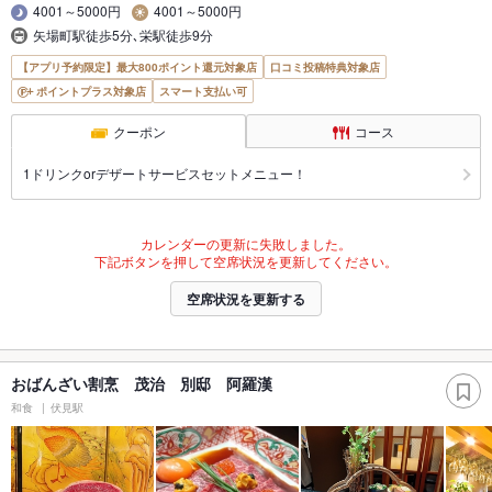
4001～5000円
4001～5000円
矢場町駅徒歩5分､栄駅徒歩9分
【アプリ予約限定】最大800ポイント還元対象店
口コミ投稿特典対象店
ポイントプラス対象店
スマート支払い可
クーポン
コース
1ドリンクorデザートサービスセットメニュー！
カレンダーの更新に失敗しました。
下記ボタンを押して空席状況を更新してください。
空席状況を更新する
おばんざい割烹 茂治 別邸 阿羅漢
和食
伏見駅