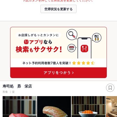
空席状況を更新する
寿司処 昴 栄店
和食
栄