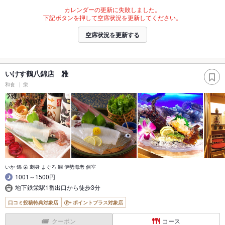
カレンダーの更新に失敗しました。
下記ボタンを押して空席状況を更新してください。
空席状況を更新する
いけす鶴八錦店 雅
和食
栄
いか 錦 栄 刺身 まぐろ 鯛 伊勢海老 個室
1001～1500円
地下鉄栄駅1番出口から徒歩3分
口コミ投稿特典対象店
ポイントプラス対象店
クーポン
コース