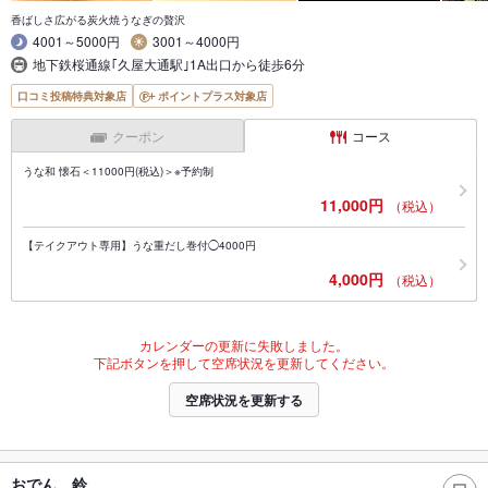
香ばしさ広がる炭火焼うなぎの贅沢
4001～5000円
3001～4000円
地下鉄桜通線｢久屋大通駅｣1A出口から徒歩6分
口コミ投稿特典対象店
ポイントプラス対象店
クーポン
コース
うな和 懐石＜11000円(税込)＞※予約制
11,000円
（税込）
【テイクアウト専用】うな重だし巻付◯4000円
4,000円
（税込）
カレンダーの更新に失敗しました。
下記ボタンを押して空席状況を更新してください。
空席状況を更新する
おでん 鈴