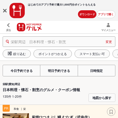
はじめてのアプリ予約で最大
1,000円分ポイントもらえる
ダウンロード
アプリで開く
戻る
マイメニュー
栄駅周辺 日本料理・懐石・割烹
変更
絞り込む
ポイントがつかえる
スマート支払い可
今日予約できる
明日予約できる
日時指定
栄駅(愛知)周辺
日本料理・懐石・割烹のグルメ・クーポン情報
135件 1-20件
地図から探す
PR
和食
栄
炭焼ひつまぶし鰻 むなぎ（武奈伎）