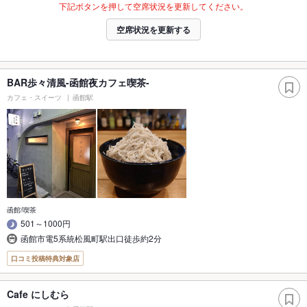
下記ボタンを押して空席状況を更新してください。
空席状況を更新する
BAR歩々清風-函館夜カフェ喫茶-
カフェ・スイーツ
函館駅
函館/喫茶
501～1000円
函館市電5系統松風町駅出口徒歩約2分
口コミ投稿特典対象店
Cafe にしむら