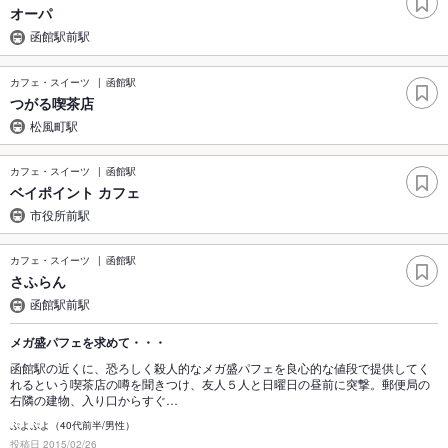
オーパ
函館駅前駅
カフェ・スイーツ
函館駅
つがる喫茶店
松風町駅
カフェ・スイーツ
函館駅
ベイポイント カフェ
市役所前駅
カフェ・スイーツ
函館駅
さふらん
函館駅前駅
メガ盛パフェを求めて・・・
函館駅の近くに、恐ろしく殺人的なメガ盛パフェを良心的な値段で提供してく
れるという喫茶店の噂を聞きつけ、友人５人と日曜日の昼前に突撃。郵便局の
右隣の建物、入り口からすぐ…
ぷよぷよ（40代前半/男性）
投稿日 2015/02/26