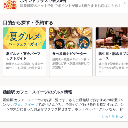
ポイントプラスで最大8倍
対象日時のネット予約でポイントが最大8倍たまるお店はこちら！
目的から探す・予約する
夏グルメ・宴会パーフ
食べ放題ナビゲーター
誕生日・記念日プ
ェクトガイド
ュース
焼肉食べ放題やスイーツ食べ
放題など食べ放題お店探しの
幹事さんのお店探しを強力サ
誕生日や記念日のお祝
決定版！
ポート！お店探しの決定版！
用したいお店を徹底リ
チ！
函館駅 カフェ・スイーツのグルメ情報
函館駅 カフェ・スイーツのお店一覧です。さらに函館駅でおすすめの料理ジャ
ンル
カフェ
、
スイーツ
で絞り込んだり、予算やこだわり条件を指定すれば、シ
ーンや気分に合ったお店がサクサク探せます。ホットペッパーグルメなら、お
得なクーポンはもちろん、こだわりメニューや季節のおすすめ料理など、お店
もっと見る
の最新情報をご紹介しているので安心！24時間使える簡単便利なネット予約が
使えるお店も拡大中です。友達どうしの飲み会にも、会社の宴会にも、デート
やパーティーにもお得に便利にホットペッパーグルメをご利用ください。