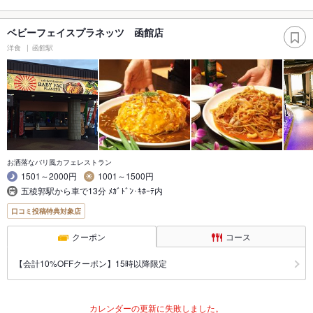
ベビーフェイスプラネッツ 函館店
洋食
函館駅
お洒落なバリ風カフェレストラン
1501～2000円
1001～1500円
五稜郭駅から車で13分 ﾒｶﾞﾄﾞﾝ･ｷﾎｰﾃ内
口コミ投稿特典対象店
クーポン
コース
【会計10%OFFクーポン】15時以降限定
カレンダーの更新に失敗しました。