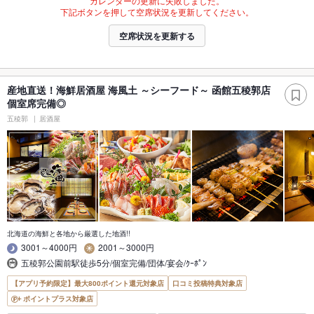
カレンダーの更新に失敗しました。
下記ボタンを押して空席状況を更新してください。
空席状況を更新する
産地直送！海鮮居酒屋 海風土 ～シーフード～ 函館五稜郭店
個室席完備◎
五稜郭
居酒屋
北海道の海鮮と各地から厳選した地酒!!
3001～4000円
2001～3000円
五稜郭公園前駅徒歩5分/個室完備/団体/宴会/ｸｰﾎﾟﾝ
【アプリ予約限定】最大800ポイント還元対象店
口コミ投稿特典対象店
ポイントプラス対象店