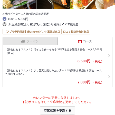
地元リピーターに人気の隠れ家的居酒屋
4001～5000円
JR五稜郭駅より徒歩3分､国道5号線沿いｺｼﾞﾏ電気裏
【アプリ予約限定】最大350ポイント還元対象店
口コミ投稿特典対象店
クーポン
コース
【宴会にもオススメ！】活イカも食べられる２時間飲み放題付き宴会コース6,500円
（税込）
6,500円
（税込）
【宴会にもオススメ！】少し贅沢に楽しみたい方へ！2時間飲み放題付き宴会コース
7,000円（税込）
7,000円
（税込）
カレンダーの更新に失敗しました。
下記ボタンを押して空席状況を更新してください。
空席状況を更新する