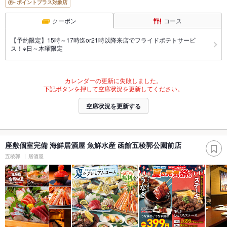
ポイントプラス対象店
クーポン
コース
【予約限定】15時～17時迄or21時以降来店でフライドポテトサービ
ス！※日～木曜限定
カレンダーの更新に失敗しました。
下記ボタンを押して空席状況を更新してください。
空席状況を更新する
座敷個室完備 海鮮居酒屋 魚鮮水産 函館五稜郭公園前店
五稜郭
居酒屋