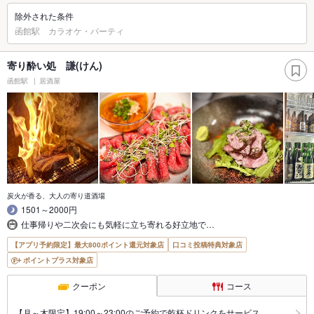
除外された条件
函館駅 カラオケ・パーティ
寄り酔い処 謙(けん)
函館駅
居酒屋
炭火が香る、大人の寄り道酒場
1501～2000円
仕事帰りや二次会にも気軽に立ち寄れる好立地で…
【アプリ予約限定】最大800ポイント還元対象店
口コミ投稿特典対象店
ポイントプラス対象店
クーポン
コース
【月～木限定】19:00～23:00のご予約で乾杯ドリンクをサービス