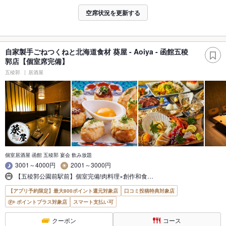
空席状況を更新する
自家製手ごねつくねと北海道食材 葵屋 - Aoiya - 函館五稜
郭店【個室席完備】
五稜郭
居酒屋
個室居酒屋 函館 五稜郭 宴会 飲み放題
3001～4000円
2001～3000円
【五稜郭公園前駅前】個室完備!肉料理×創作和食…
【アプリ予約限定】最大800ポイント還元対象店
口コミ投稿特典対象店
ポイントプラス対象店
スマート支払い可
クーポン
コース