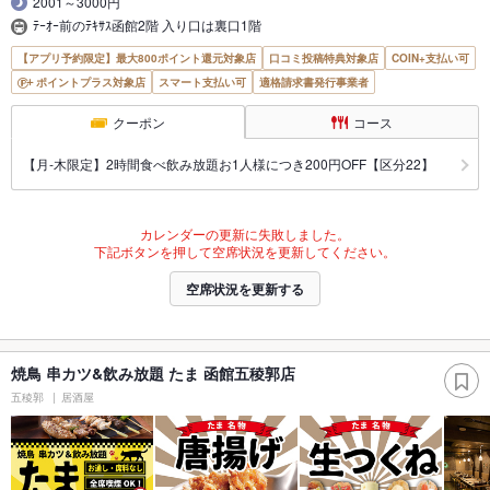
2001～3000円
ﾃｰｵｰ前のﾃｷｻｽ函館2階 入り口は裏口1階
【アプリ予約限定】最大800ポイント還元対象店
口コミ投稿特典対象店
COIN+支払い可
ポイントプラス対象店
スマート支払い可
適格請求書発行事業者
クーポン
コース
【月‐木限定】2時間食べ飲み放題お1人様につき200円OFF【区分22】
カレンダーの更新に失敗しました。
下記ボタンを押して空席状況を更新してください。
空席状況を更新する
焼鳥 串カツ&飲み放題 たま 函館五稜郭店
五稜郭
居酒屋