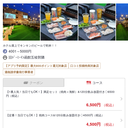
ホテル屋上でキンキンのビールで乾杯！！
4001～5000円
旧ﾄﾞｰﾐｰｲﾝ函館五稜郭隣
【アプリ予約限定】最大800ポイント還元対象店
口コミ投稿特典対象店
適格請求書発行事業者
クーポン
コース
【1番人気！当日でもOK！】満足セット（焼肉＋海鮮）&120分飲み放題付き◇6500
円（税込）
6,500円
（税込）
【定番！当日でもOK！】焼肉コース&120分飲み放題付き◇4500円（税込）
4,500円
（税込）