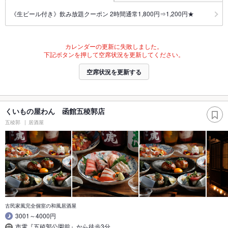
《生ビール付き》飲み放題クーポン 2時間通常1,800円⇒1,200円★
カレンダーの更新に失敗しました。
下記ボタンを押して空席状況を更新してください。
空席状況を更新する
くいもの屋わん 函館五稜郭店
五稜郭
居酒屋
古民家風完全個室の和風居酒屋
3001～4000円
市電『五稜郭公園前』から徒歩3分