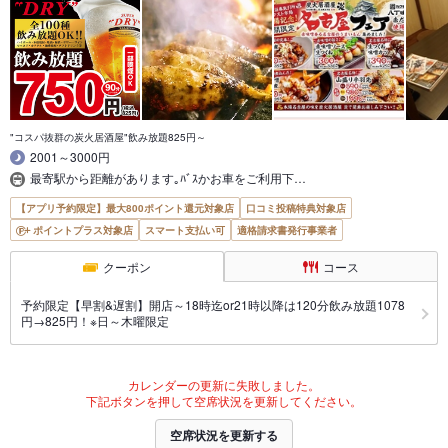
"コスパ抜群の炭火居酒屋"飲み放題825円～
2001～3000円
最寄駅から距離があります｡ﾊﾞｽかお車をご利用下…
【アプリ予約限定】最大800ポイント還元対象店
口コミ投稿特典対象店
ポイントプラス対象店
スマート支払い可
適格請求書発行事業者
クーポン
コース
予約限定【早割&遅割】開店～18時迄or21時以降は120分飲み放題1078
円→825円！※日～木曜限定
カレンダーの更新に失敗しました。
下記ボタンを押して空席状況を更新してください。
空席状況を更新する