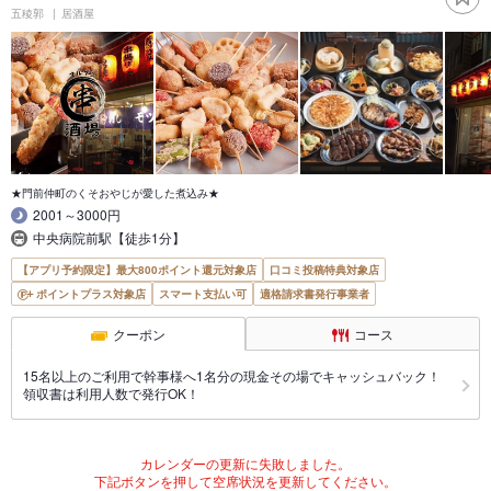
五稜郭
居酒屋
★門前仲町のくそおやじが愛した煮込み★
2001～3000円
中央病院前駅【徒歩1分】
【アプリ予約限定】最大800ポイント還元対象店
口コミ投稿特典対象店
ポイントプラス対象店
スマート支払い可
適格請求書発行事業者
クーポン
コース
15名以上のご利用で幹事様へ1名分の現金その場でキャッシュバック！
領収書は利用人数で発行OK！
カレンダーの更新に失敗しました。
下記ボタンを押して空席状況を更新してください。