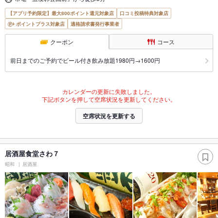
【アプリ予約限定】最大800ポイント還元対象店
口コミ投稿特典対象店
ポイントプラス対象店
適格請求書発行事業者
クーポン
コース
前日までのご予約でビール付き飲み放題1980円→1600円
カレンダーの更新に失敗しました。
下記ボタンを押して空席状況を更新してください。
空席状況を更新する
居酒屋食堂さわ７
昭和
居酒屋