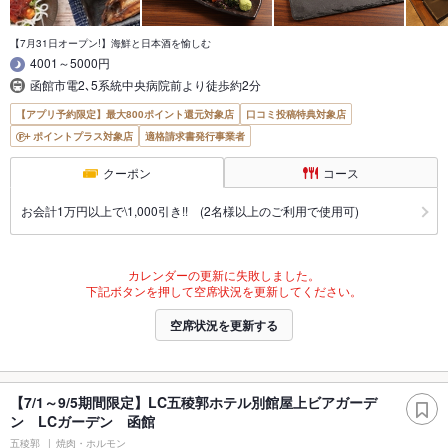
【7月31日オープン!】海鮮と日本酒を愉しむ
4001～5000円
函館市電2､5系統中央病院前より徒歩約2分
【アプリ予約限定】最大800ポイント還元対象店
口コミ投稿特典対象店
ポイントプラス対象店
適格請求書発行事業者
クーポン
コース
お会計1万円以上で\1,000引き!! (2名様以上のご利用で使用可)
カレンダーの更新に失敗しました。
下記ボタンを押して空席状況を更新してください。
空席状況を更新する
【7/1～9/5期間限定】LC五稜郭ホテル別館屋上ビアガーデ
ン LCガーデン 函館
五稜郭
焼肉・ホルモン