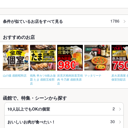
1786
条件が似ているお店をすべて見る
おすすめのお店
山の猿 函館昭和店
焼鳥 串カツ&飲み放
岩見沢精肉卸直営焼
マッタリーナ
炭火居酒屋 
題 たま 函館五稜郭
肉 牛乃家 函館美原
個室別邸店
店
店
函館で、特集・シーンから探す
2
10人以上でもOKの個室
30
おいしいお肉が食べたい！