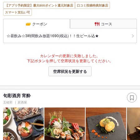
【アプリ予約限定】最大800ポイント還元対象店
口コミ投稿特典対象店
スマート支払い可
クーポン
コース
☆昼飲み☆3時間飲み放題1690(税込)！！生ビール込★
カレンダーの更新に失敗しました。
下記ボタンを押して空席状況を更新してください。
空席状況を更新する
旬彩酒房 宵酔
五稜郭
居酒屋