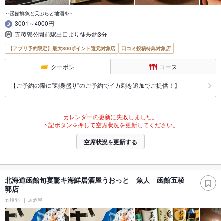
～函館鮮魚と天ぷらと地酒を～
3001～4000円
五稜郭公園前駅出口より徒歩約3分
【アプリ予約限定】最大800ポイント還元対象店
口コミ投稿特典対象店
クーポン
コース
【ご予約の際に”刺身盛り”のご予約でイカ刺を追加でご提供！】
カレンダーの更新に失敗しました。
下記ボタンを押して空席状況を更新してください。
空席状況を更新する
北海道函館旬宴驚キ海鮮居酒屋うおっと 魚人 函館五稜
郭店
五稜郭
居酒屋