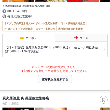
五稜郭公園前3分 海鮮居酒屋 飲み放題 個室
3001～4000円
毎日元気に営業中!
【アプリ予約限定】最大800ポイント還元対象店
口コミ投稿特典対象店
ポイントプラス対象店
スマート支払い可
適格請求書発行事業者
クーポン
コース
【日～木限定】生無飲み放題800円（880円税込） 生ビール有飲み放
題1,200円（1,320円税込）
カレンダーの更新に失敗しました。
下記ボタンを押して空席状況を更新してください。
空席状況を更新する
炭火居酒屋 炎 美原個室別邸店
美原
居酒屋