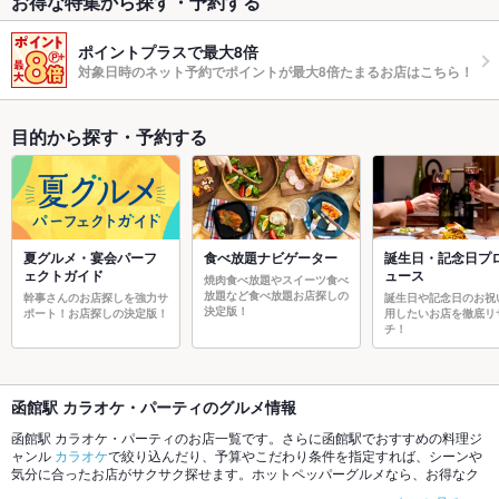
お得な特集から探す・予約する
ポイントプラスで最大8倍
対象日時のネット予約でポイントが最大8倍たまるお店はこちら！
目的から探す・予約する
夏グルメ・宴会パーフ
食べ放題ナビゲーター
誕生日・記念日プ
ェクトガイド
ュース
焼肉食べ放題やスイーツ食べ
放題など食べ放題お店探しの
幹事さんのお店探しを強力サ
誕生日や記念日のお祝
決定版！
ポート！お店探しの決定版！
用したいお店を徹底リ
チ！
函館駅 カラオケ・パーティのグルメ情報
函館駅 カラオケ・パーティのお店一覧です。さらに函館駅でおすすめの料理ジ
ャンル
カラオケ
で絞り込んだり、予算やこだわり条件を指定すれば、シーンや
気分に合ったお店がサクサク探せます。ホットペッパーグルメなら、お得なク
ーポンはもちろん、こだわりメニューや季節のおすすめ料理など、お店の最新