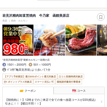
岩見沢精肉卸直営焼肉 牛乃家 函館美原店
美原
焼肉・ホルモン
"岩見沢精肉卸直営"新鮮ホルモン一頭買の店
1501～2000円
501～1000円
ﾊﾞｽ停｢亀田支所前｣より歩いて1分
【アプリ予約限定】最大800ポイント還元対象店
口コミ投稿特典対象店
ポイントプラス対象店
スマート支払い可
適格請求書発行事業者
クーポン
コース
【朝焼肉に！】12時までのご来店で全ての食べ放題コースが220(税込)
引きに！！【曜日不問！！】