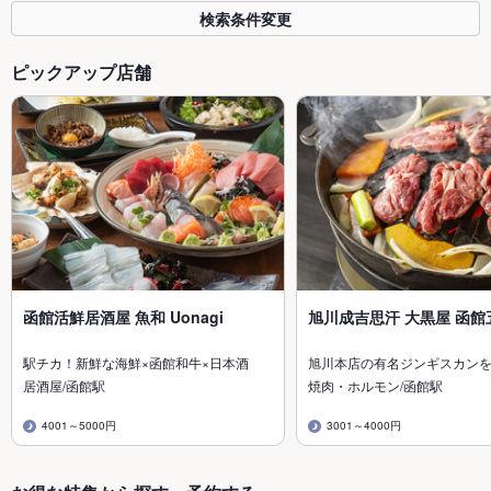
検索条件変更
ピックアップ店舗
函館活鮮居酒屋 魚和 Uonagi
旭川成吉思汗 大黒屋 函館
駅チカ！新鮮な海鮮×函館和牛×日本酒
旭川本店の有名ジンギスカン
居酒屋/函館駅
焼肉・ホルモン/函館駅
4001～5000円
3001～4000円