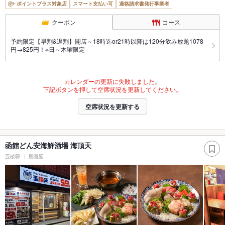
ポイントプラス対象店
スマート支払い可
適格請求書発行事業者
クーポン
コース
予約限定【早割&遅割】開店～18時迄or21時以降は120分飲み放題1078
円→825円！※日～木曜限定
カレンダーの更新に失敗しました。
下記ボタンを押して空席状況を更新してください。
空席状況を更新する
函館どん安海鮮酒場 海頂天
五稜郭
居酒屋