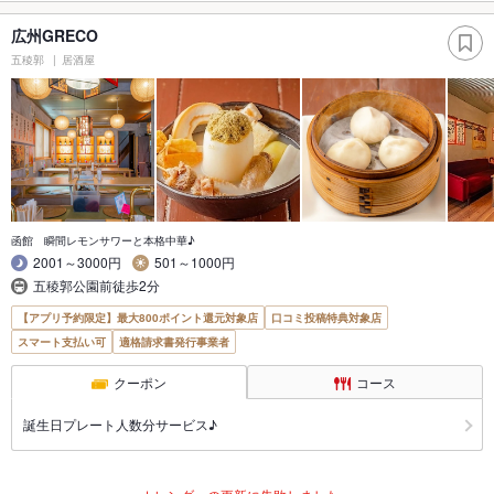
広州GRECO
五稜郭
居酒屋
函館 瞬間レモンサワーと本格中華♪
2001～3000円
501～1000円
五稜郭公園前徒歩2分
【アプリ予約限定】最大800ポイント還元対象店
口コミ投稿特典対象店
スマート支払い可
適格請求書発行事業者
クーポン
コース
誕生日プレート人数分サービス♪