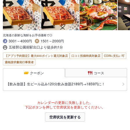
北海道の新鮮な海鮮をお手頃価格で◎
3001～4000円
1501～2000円
五稜郭公園前駅出口より徒歩約1分
【アプリ予約限定】最大800ポイント還元対象店
口コミ投稿特典対象店
COIN+支払い可
適格請求書発行事業者
クーポン
コース
【飲み放題】生ビール込み120分飲み放題2189円→1859円に！
カレンダーの更新に失敗しました。
下記ボタンを押して空席状況を更新してください。
空席状況を更新する