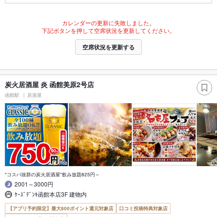
カレンダーの更新に失敗しました。
下記ボタンを押して空席状況を更新してください。
空席状況を更新する
炭火居酒屋 炎 函館美原2号店
函館駅
居酒屋
"コスパ抜群の炭火居酒屋"飲み放題825円～
2001～3000円
ｹｰｽﾞﾃﾞﾝｷ函館本店3F 建物内
【アプリ予約限定】最大800ポイント還元対象店
口コミ投稿特典対象店