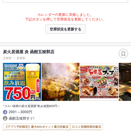
カレンダーの更新に失敗しました。
下記ボタンを押して空席状況を更新してください。
空席状況を更新する
炭火居酒屋 炎 函館五稜郭店
五稜郭
居酒屋
"コスパ抜群の炭火居酒屋"飲み放題825円～
2001～3000円
函館五稜郭すぐ!
【アプリ予約限定】最大800ポイント還元対象店
口コミ投稿特典対象店