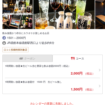
飲み放題かつ存分にカラオケが楽しめるお店
1501～2000円
JR函館本線函館駅西口より徒歩約6分
口コミ投稿特典対象店
クーポン
コース
1時間歌い放題★生ビール含む豊富な飲み放題2000円（税込）
2,000円
（税込）
1時間歌い放題★飲み放題付 1500 円 生ビール無し
1,500円
（税込）
カレンダーの更新に失敗しました。