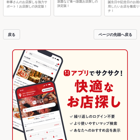
放題など食べ放題お店探しの
幹事さんのお店探しを強力サ
誕生日や記念日のお祝
決定版！
ポート！お店探しの決定版！
用したいお店を徹底リ
チ！
戻る
ページの先頭へ戻る