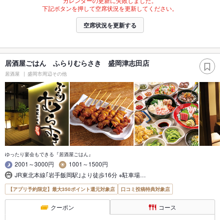
カレンダーの更新に失敗しました。
下記ボタンを押して空席状況を更新してください。
空席状況を更新する
居酒屋ごはん ふらりむらさき 盛岡津志田店
居酒屋
盛岡市周辺その他
ゆったり宴会もできる『居酒屋ごはん』
2001～3000円
1001～1500円
JR東北本線｢岩手飯岡駅｣より徒歩16分 ※駐車場…
【アプリ予約限定】最大350ポイント還元対象店
口コミ投稿特典対象店
クーポン
コース