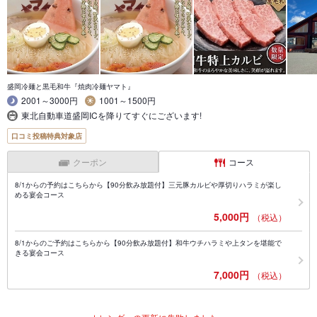
盛岡冷麺と黒毛和牛『焼肉冷麺ヤマト』
2001～3000円
1001～1500円
東北自動車道盛岡ICを降りてすぐにございます!
口コミ投稿特典対象店
クーポン
コース
8/1からの予約はこちらから【90分飲み放題付】三元豚カルビや厚切りハラミが楽し
める宴会コース
5,000円
（税込）
8/1からのご予約はこちらから【90分飲み放題付】和牛ウチハラミや上タンを堪能で
きる宴会コース
7,000円
（税込）