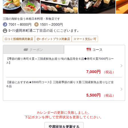
三陸の海鮮を扱う本格日本料理・和食店です
7001～8000円
1501～2000円
ﾛｰｿﾝ盛岡本町通二丁目店の近くにございます｡
口コミ投稿特典対象店
ポイントプラス対象店
スマート支払い可
クーポン
コース
【季節の握り寿司６貫＋三陸産鮮魚お造り/旬の逸品等全６品◆寿司６貫7000円コー
ス】
7,000円
（税込）
【宴会におすすめ★5500円コース】三陸産季節の握り３貫/三陸産鮮魚お造りなど全
６品
5,500円
（税込）
カレンダーの更新に失敗しました。
下記ボタンを押して空席状況を更新してください。
空席状況を更新する