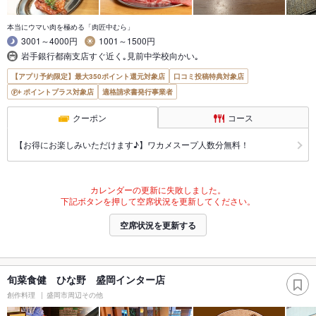
本当にウマい肉を極める「肉匠中むら」
3001～4000円
1001～1500円
岩手銀行都南支店すぐ近く｡見前中学校向かい｡
【アプリ予約限定】最大350ポイント還元対象店
口コミ投稿特典対象店
ポイントプラス対象店
適格請求書発行事業者
クーポン
コース
【お得にお楽しみいただけます♪】ワカメスープ人数分無料！
カレンダーの更新に失敗しました。
下記ボタンを押して空席状況を更新してください。
空席状況を更新する
旬菜食健 ひな野 盛岡インター店
創作料理
盛岡市周辺その他