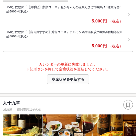
150分飲放付「【お手軽】家康コース」おかちゃんの温泉たまごや焼鳥 10種類等全8
品5000円(税込)
5,000円
（税込）
150分飲放付「【店長おすすめ】秀吉コース」ホルモン鍋や備長炭の焼鳥6種類等全9
品5000円(税込)
5,000円
（税込）
カレンダーの更新に失敗しました。
下記ボタンを押して空席状況を更新してください。
空席状況を更新する
九十九草
居酒屋
盛岡市周辺その他