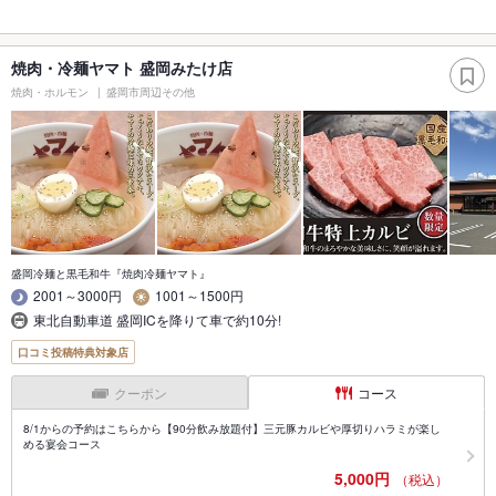
焼肉・冷麺ヤマト 盛岡みたけ店
焼肉・ホルモン
盛岡市周辺その他
盛岡冷麺と黒毛和牛『焼肉冷麺ヤマト』
2001～3000円
1001～1500円
東北自動車道 盛岡ICを降りて車で約10分!
口コミ投稿特典対象店
クーポン
コース
8/1からの予約はこちらから【90分飲み放題付】三元豚カルビや厚切りハラミが楽し
める宴会コース
5,000円
（税込）