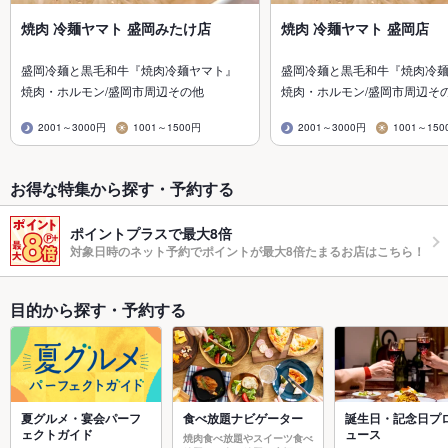
焼肉 冷麺ヤマト 盛岡みたけ店
焼肉 冷麺ヤマト 盛岡店
盛岡冷麺と黒毛和牛『焼肉冷麺ヤマト』
盛岡冷麺と黒毛和牛『焼肉冷
焼肉・ホルモン/盛岡市周辺その他
焼肉・ホルモン/盛岡市周辺そ
2001～3000円
1001～1500円
2001～3000円
1001～150
お得な特集から探す・予約する
ポイントプラスで最大8倍
対象日時のネット予約でポイントが最大8倍たまるお店はこちら！
目的から探す・予約する
夏グルメ・宴会パーフ
食べ放題ナビゲーター
誕生日・記念日プ
ェクトガイド
ュース
焼肉食べ放題やスイーツ食べ