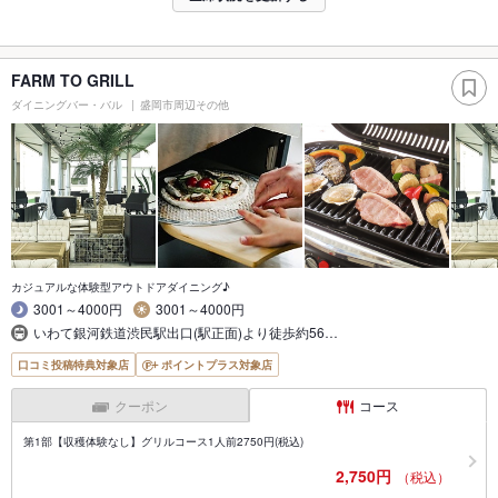
FARM TO GRILL
ダイニングバー・バル
盛岡市周辺その他
カジュアルな体験型アウトドアダイニング♪
3001～4000円
3001～4000円
いわて銀河鉄道渋民駅出口(駅正面)より徒歩約56…
口コミ投稿特典対象店
ポイントプラス対象店
クーポン
コース
第1部【収穫体験なし】グリルコース1人前2750円(税込)
2,750円
（税込）