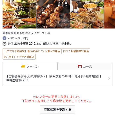
居酒屋 盛岡 焼き鳥 宴会 テイクアウト 鍋
2001～3000円
岩手県向中野5-29-5｡仙北町駅より車で約8分｡
【アプリ予約限定】最大800ポイント還元対象店
口コミ投稿特典対象店
ポイントプラス対象店
クーポン
コース
【ご宴会をお考えのお客様へ】 飲み放題の時間30分延長&駐車場翌日
16時迄駐車OK！
カレンダーの更新に失敗しました。
下記ボタンを押して空席状況を更新してください。
空席状況を更新する