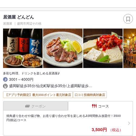
居酒屋 どんどん
居酒屋
盛岡市周辺その他
多彩な料理、ドリンクを楽しめる居酒屋♪
3001～4000円
盛岡駅徒歩35分/仙北町駅徒歩35分/上盛岡駅徒歩…
【アプリ予約限定】最大350ポイント還元対象店
口コミ投稿特典対象店
クーポン
コース
焼鳥盛り合わせや揚げ物、お造り盛り合わせ等を楽しめる♪2時間飲み放題付！3500
円(税込)コース
3,500円
（税込）