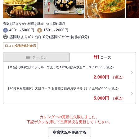
音楽を聴きながら料理を堪能できる隠れ家店
4001～5000円
1501～2000円
盛岡駅よりﾊﾞｽで約10分(盛岡ﾊﾞｽｾﾝﾀｰ徒歩約3分)
口コミ投稿特典対象店
クーポン
コース
【単品】お料理はアラカルトで楽しむ♪120分飲み放題コース☆2000円(税込)
2,000円
（税込）
【90分飲み放題付】大皿コース(お客様ご自身お取り分け）☆全6品5000円(税込)
5,000円
（税込）
カレンダーの更新に失敗しました。
下記ボタンを押して空席状況を更新してください。
空席状況を更新する