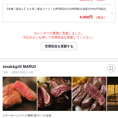
【各種ご宴会に】大人気ご宴会コース！お料理8品付き2時間飲み放題付4000円(税込)
4,000円
（税込）
カレンダーの更新に失敗しました。
下記ボタンを押して空席状況を更新してください。
空席状況を更新する
steak&grill MARU3
洋食
盛岡市周辺その他
ステーキ/ハンバーグ/肴町/肉/ランチ/定食