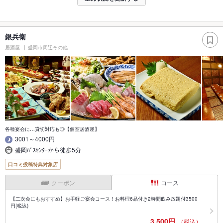
銀兵衛
居酒屋
盛岡市周辺その他
各種宴会に…貸切対応も◎【個室居酒屋】
3001～4000円
盛岡ﾊﾞｽｾﾝﾀｰから徒歩5分
口コミ投稿特典対象店
クーポン
コース
【二次会にもおすすめ】お手軽ご宴会コース！お料理6品付き2時間飲み放題付3500
円(税込)
3,500円
（税込）