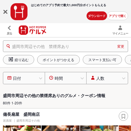
はじめてのアプリ予約で最大
1,000円分ポイントもらえる
ダウンロード
アプリで開く
戻る
マイメニュー
盛岡市周辺その他 禁煙席あり
変更
絞り込む
ポイントがつかえる
スマート支払い可
日付
時間
人数
盛岡市周辺その他の禁煙席ありのグルメ・クーポン情報
80件 1-20件
備長扇屋 盛岡南店
居酒屋
盛岡市周辺その他