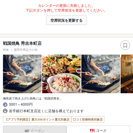
カレンダーの更新に失敗しました。
下記ボタンを押して空席状況を更新してください。
空席状況を更新する
戦国焼鳥 秀吉本町店
和食
盛岡市周辺その他
備長炭で焼き上げた焼鳥には「戦国武将名」
3001～4000円
岩手銀行本町支店近くに店舗を構えております
【アプリ予約限定】最大350ポイント還元対象店
口コミ投稿特典対象店
クーポン
コース