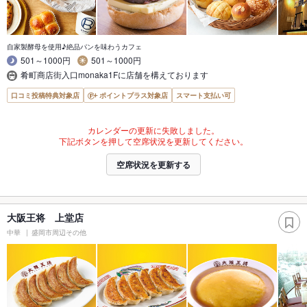
自家製酵母を使用♪絶品パンを味わうカフェ
501～1000円
501～1000円
肴町商店街入口monaka1Fに店舗を構えております
口コミ投稿特典対象店
ポイントプラス対象店
スマート支払い可
カレンダーの更新に失敗しました。
下記ボタンを押して空席状況を更新してください。
空席状況を更新する
大阪王将 上堂店
中華
盛岡市周辺その他