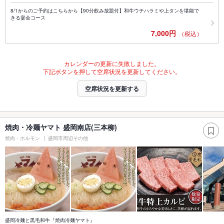
8/1からのご予約はこちらから【90分飲み放題付】和牛ウチハラミや上タンを堪能で
きる宴会コース
7,000円
（税込）
カレンダーの更新に失敗しました。
下記ボタンを押して空席状況を更新してください。
空席状況を更新する
焼肉・冷麺ヤマト 盛岡南店(三本柳)
焼肉・ホルモン
盛岡市周辺その他
盛岡冷麺と黒毛和牛『焼肉冷麺ヤマト』