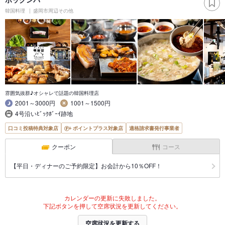
韓国料理
盛岡市周辺その他
雰囲気抜群♪オシャレで話題の韓国料理店
2001～3000円
1001～1500円
4号沿いﾋﾞｯｸﾎﾞｰｲ跡地
口コミ投稿特典対象店
ポイントプラス対象店
適格請求書発行事業者
クーポン
コース
【平日・ディナーのご予約限定】お会計から10％OFF！
カレンダーの更新に失敗しました。
下記ボタンを押して空席状況を更新してください。
空席状況を更新する