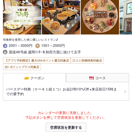
旬食材を使用した体に優しいレストラン♪
2001～3000円
1501～2000円
国道46号線 盛岡ｲﾝﾀｰを秋田方面に抜けて左手
【アプリ予約限定】最大350ポイント還元対象店
口コミ投稿特典対象店
ポイントプラス対象店
クーポン
コース
バースデー特典（ケーキ１組１つ）お会計時10%Off ※来店前日15時ま
での要予約
カレンダーの更新に失敗しました。
下記ボタンを押して空席状況を更新してください。
空席状況を更新する