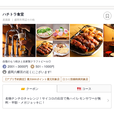
ハチトラ食堂
居酒屋
盛岡市周辺その他
自慢のもつ焼きと自家製クラフトビール◎
2001～3000円
501～1000円
盛岡八幡宮の近くにございます!
【アプリ予約限定】最大800ポイント還元対象店
口コミ投稿特典対象店
クーポン
コース
名物チンチロチャレンジ！サイコロの出目で角ハイ/レモンサワーが無
料・半額・メガジョッキに！