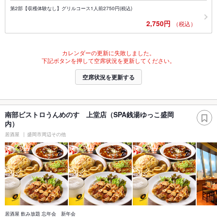
第2部【収穫体験なし】グリルコース1人前2750円(税込)
2,750円
（税込）
カレンダーの更新に失敗しました。
下記ボタンを押して空席状況を更新してください。
空席状況を更新する
南部ビストロうんめのす 上堂店（SPA銭湯ゆっこ盛岡
内）
居酒屋
盛岡市周辺その他
居酒屋 飲み放題 忘年会 新年会