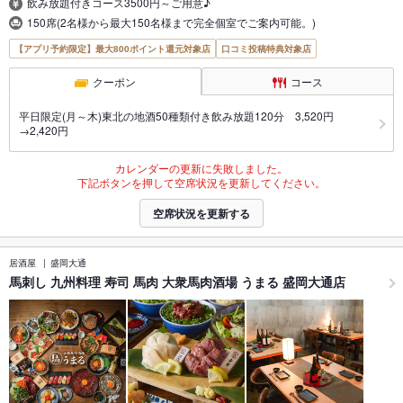
飲み放題付きコース3500円～ご用意♪
150席(2名様から最大150名様まで完全個室でご案内可能。)
【アプリ予約限定】最大800ポイント還元対象店
口コミ投稿特典対象店
クーポン
コース
平日限定(月～木)東北の地酒50種類付き飲み放題120分 3,520円
→2,420円
カレンダーの更新に失敗しました。
下記ボタンを押して空席状況を更新してください。
空席状況を更新する
居酒屋
盛岡大通
馬刺し 九州料理 寿司 馬肉 大衆馬肉酒場 うまる 盛岡大通店