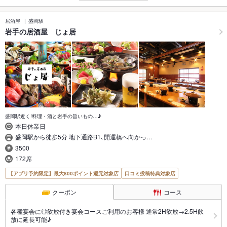
居酒屋
盛岡駅
岩手の居酒屋 じょ居
盛岡駅近く!料理・酒と岩手の旨いもの…♪
本日休業日
盛岡駅から徒歩5分 地下通路B1､開運橋へ向かっ…
3500
172席
【アプリ予約限定】最大800ポイント還元対象店
口コミ投稿特典対象店
クーポン
コース
各種宴会に◎飲放付き宴会コースご利用のお客様 通常2H飲放→2.5H飲
放に延長可能♪