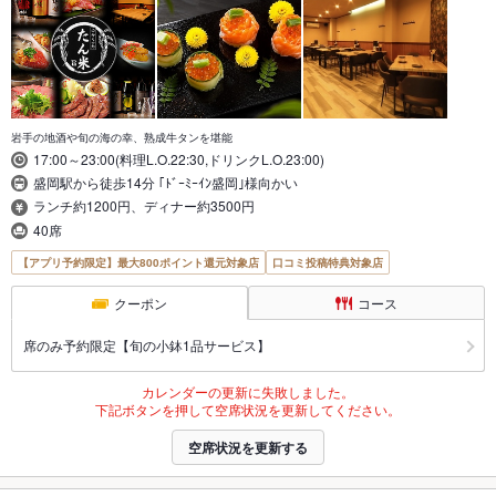
岩手の地酒や旬の海の幸、熟成牛タンを堪能
17:00～23:00(料理L.O.22:30,ドリンクL.O.23:00)
盛岡駅から徒歩14分 ｢ﾄﾞｰﾐｰｲﾝ盛岡｣様向かい
ランチ約1200円、ディナー約3500円
40席
【アプリ予約限定】最大800ポイント還元対象店
口コミ投稿特典対象店
クーポン
コース
席のみ予約限定【旬の小鉢1品サービス】
カレンダーの更新に失敗しました。
下記ボタンを押して空席状況を更新してください。
空席状況を更新する