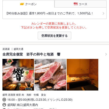
クーポン
コース
【90分飲み放題】通常1,800円→前日までのご予約で、1,500円込！
カレンダーの更新に失敗しました。
下記ボタンを押して空席状況を更新してください。
空席状況を更新する
居酒屋
盛岡大通
全席完全個室 岩手の和牛と地酒 響
盛岡 居酒屋 個室 肉 海鮮 牡蠣 宴会
16:00～翌0:00(料理L.O.23:30,ドリンクL.O.23:30)
盛岡駅 南口|盛岡大通内