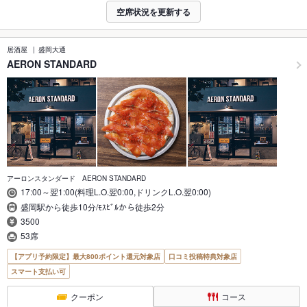
空席状況を更新する
居酒屋
盛岡大通
AERON STANDARD
アーロンスタンダード AERON STANDARD
17:00～翌1:00(料理L.O.翌0:00,ドリンクL.O.翌0:00)
盛岡駅から徒歩10分/ﾓｽﾋﾞﾙから徒歩2分
3500
53席
【アプリ予約限定】最大800ポイント還元対象店
口コミ投稿特典対象店
スマート支払い可
クーポン
コース