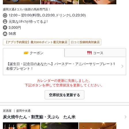
盛岡大通♪コスパ抜群の馬肉専門店！
12:00～翌0:00(料理L.O.23:00,ドリンクL.O.23:30)
元気なｽﾀｯﾌが待ってるよ!
3,000円
56席
【アプリ予約限定】最大800ポイント還元対象店
口コミ投稿特典対象店
クーポン
コース
【誕生日・記念日のあなたへ】バースデー・アニバーサリープレート1
名様プレゼント！
カレンダーの更新に失敗しました。
下記ボタンを押して空席状況を更新してください。
空席状況を更新する
居酒屋
盛岡中央通
炭火焼牛たん・割烹鮨・天ぷら たん米