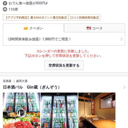
おでん食べ放題が500円♪
110席
【アプリ予約限定】最大800ポイント還元対象店
口コミ投稿特典対象店
クーポン
コース
《2時間単体飲み放題》1,980円でご用意！
カレンダーの更新に失敗しました。
下記ボタンを押して空席状況を更新してください。
空席状況を更新する
居酒屋
盛岡大通
日本酒バル Gin蔵（ぎんぞう）