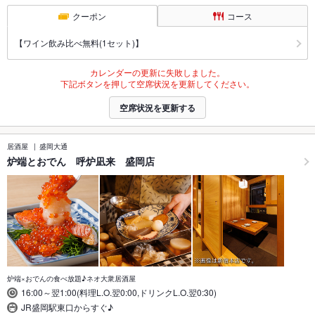
クーポン
コース
【ワイン飲み比べ無料(1セット)】
カレンダーの更新に失敗しました。
下記ボタンを押して空席状況を更新してください。
空席状況を更新する
居酒屋
盛岡大通
炉端とおでん 呼炉凪来 盛岡店
炉端×おでんの食べ放題♪ネオ大衆居酒屋
16:00～翌1:00(料理L.O.翌0:00,ドリンクL.O.翌0:30)
JR盛岡駅東口からすぐ♪