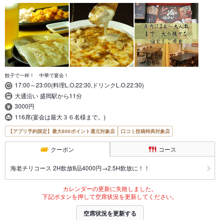
餃子で一杯！ 中華で宴会！
17:00～23:00(料理L.O.22:30,ドリンクL.O.22:30)
大通沿い 盛岡駅から11分
3000円
116席(宴会は最大３６名様まで。)
【アプリ予約限定】最大800ポイント還元対象店
口コミ投稿特典対象店
クーポン
コース
海老チリコース 2H飲放8品4000円→2.5H飲放に！！
カレンダーの更新に失敗しました。
下記ボタンを押して空席状況を更新してください。
空席状況を更新する