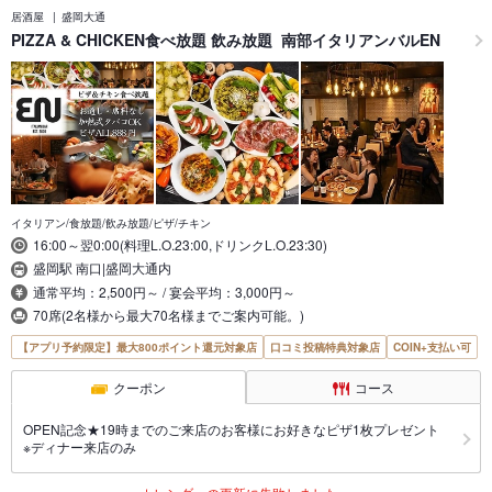
居酒屋
盛岡大通
PIZZA & CHICKEN食べ放題 飲み放題 南部イタリアンバルEN
イタリアン/食放題/飲み放題/ピザ/チキン
16:00～翌0:00(料理L.O.23:00,ドリンクL.O.23:30)
盛岡駅 南口|盛岡大通内
通常平均：2,500円～ / 宴会平均：3,000円～
70席(2名様から最大70名様までご案内可能。)
【アプリ予約限定】最大800ポイント還元対象店
口コミ投稿特典対象店
COIN+支払い可
クーポン
コース
OPEN記念★19時までのご来店のお客様にお好きなピザ1枚プレゼント
※ディナー来店のみ