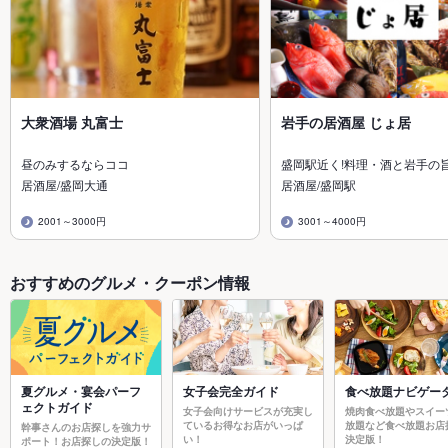
大衆酒場 丸富士
岩手の居酒屋 じょ居
昼のみするならココ
盛岡駅近く!料理・酒と岩手の
居酒屋/盛岡大通
居酒屋/盛岡駅
2001～3000円
3001～4000円
おすすめのグルメ・クーポン情報
夏グルメ・宴会パーフ
女子会完全ガイド
食べ放題ナビゲー
ェクトガイド
女子会向けサービスが充実し
焼肉食べ放題やスイー
ているお得なお店がいっぱ
放題など食べ放題お店
幹事さんのお店探しを強力サ
い！
決定版！
ポート！お店探しの決定版！