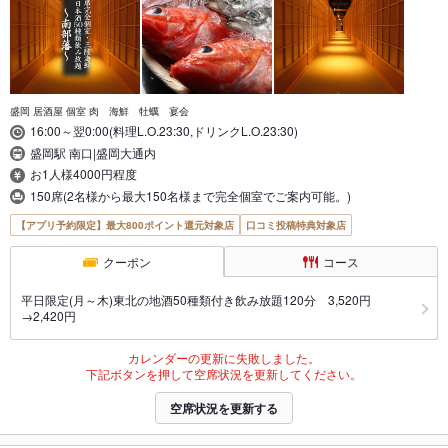
盛岡 居酒屋 個室 肉 海鮮 牡蠣 宴会
16:00～翌0:00(料理L.O.23:30,ドリンクL.O.23:30)
盛岡駅 南口|盛岡大通内
お1人様4000円程度
150席(2名様から最大150名様まで完全個室でご案内可能。)
【アプリ予約限定】最大800ポイント還元対象店
口コミ投稿特典対象店
クーポン
コース
平日限定(月～木)東北の地酒50種類付き飲み放題120分 3,520円
→2,420円
カレンダーの更新に失敗しました。
下記ボタンを押して空席状況を更新してください。
空席状況を更新する