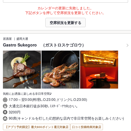
カレンダーの更新に失敗しました。
下記ボタンを押して空席状況を更新してください。
空席状況を更新する
居酒屋
盛岡大通
Gastro Sukegoro （ガストロスケゴロウ）
気軽にお洒落に楽しめる非日常空間♪
17:00～翌0:00(料理L.O.23:00,ドリンクL.O.23:00)
大通北日本銀行徒歩30秒､ﾐｽﾀｰﾄﾞｰﾅﾂ向かい｡
3200円
90席(キャンドルを灯した幻想的な店内で非日常空間をお楽しみください)
【アプリ予約限定】最大800ポイント還元対象店
口コミ投稿特典対象店