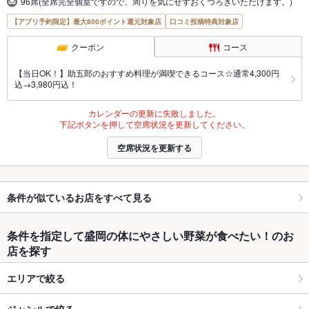
96席(全席完全個室ですので、周りを気にせずおくつろぎいただけます。)
【アプリ予約限定】最大800ポイント還元対象店
口コミ投稿特典対象店
クーポン
コース
【当日OK！】助五郎のおすすめ料理が満喫できるコース☆通常4,300円
込→3,980円込！
カレンダーの更新に失敗しました。
下記ボタンを押して空席状況を更新してください。
空席状況を更新する
条件が似ているお店をすべて見る
条件を指定して盛岡の体にやさしい野菜が食べたい！のお
店を探す
エリアで絞る
ジャンルで絞る