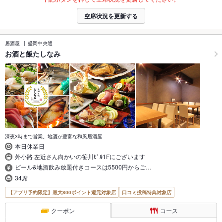
空席状況を更新する
居酒屋
盛岡中央通
お酒と飯たしなみ
深夜3時まで営業。地酒が豊富な和風居酒屋
本日休業日
外小路 左近さん向かいの笹川ﾋﾞﾙ1Fにございます
ビール&地酒飲み放題付きコースは5500円からご…
34席
【アプリ予約限定】最大800ポイント還元対象店
口コミ投稿特典対象店
クーポン
コース