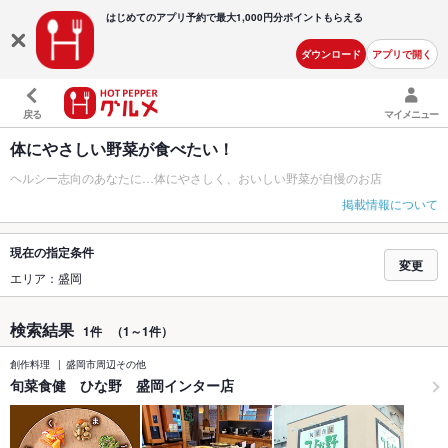
はじめてのアプリ予約で最大
1,000円分ポイントもらえる
ダウンロード
アプリで開く
戻る
マイメニュー
体にやさしい野菜が食べたい！
ヘルシー志向のあなたに…体にやさしく、おいしい野菜が自慢のお店
掲載情報について
現在の指定条件
変更
エリア：盛岡
検索結果
1件
（1～1件）
創作料理
盛岡市周辺その他
旬菜食健 ひな野 盛岡インター店