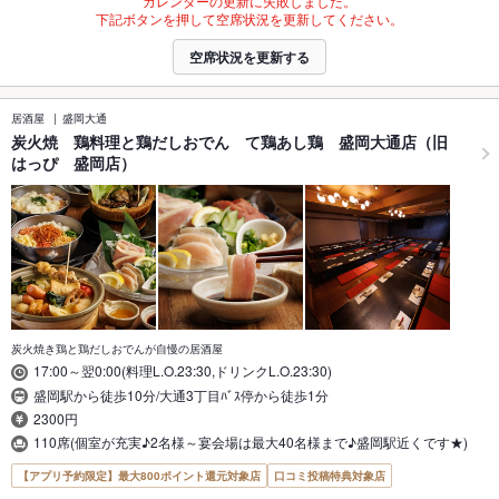
カレンダーの更新に失敗しました。
下記ボタンを押して空席状況を更新してください。
空席状況を更新する
居酒屋
盛岡大通
炭火焼 鶏料理と鶏だしおでん て鶏あし鶏 盛岡大通店（旧
はっぴ 盛岡店）
炭火焼き鶏と鶏だしおでんが自慢の居酒屋
17:00～翌0:00(料理L.O.23:30,ドリンクL.O.23:30)
盛岡駅から徒歩10分/大通3丁目ﾊﾞｽ停から徒歩1分
2300円
110席(個室が充実♪2名様～宴会場は最大40名様まで♪盛岡駅近くです★)
【アプリ予約限定】最大800ポイント還元対象店
口コミ投稿特典対象店