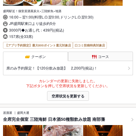
盛岡駅近！個室居酒屋炭火×三陸鮮魚×地酒
16:00～翌1:00(料理L.O.翌0:00,ドリンクL.O.翌0:30)
JR盛岡駅東口より徒歩約5分
3000円◆お通し代：439円((税込)
157席(全33席)
【アプリ予約限定】最大800ポイント還元対象店
口コミ投稿特典対象店
クーポン
コース
席のみ予約限定！【120分飲み放題】 2,200円(税込)！
カレンダーの更新に失敗しました。
下記ボタンを押して空席状況を更新してください。
空席状況を更新する
居酒屋
盛岡大通
全席完全個室 三陸海鮮 日本酒50種類飲み放題 南部藩