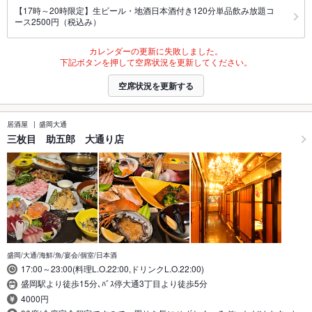
【17時～20時限定】生ビール・地酒日本酒付き120分単品飲み放題コ
ース2500円（税込み）
カレンダーの更新に失敗しました。
下記ボタンを押して空席状況を更新してください。
空席状況を更新する
居酒屋
盛岡大通
三枚目 助五郎 大通り店
盛岡/大通/海鮮/魚/宴会/個室/日本酒
17:00～23:00(料理L.O.22:00,ドリンクL.O.22:00)
盛岡駅より徒歩15分､ﾊﾞｽ停大通3丁目より徒歩5分
4000円