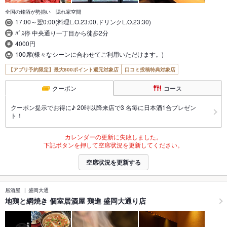
全国の銘酒が勢揃い 隠れ家空間
17:00～翌0:00(料理L.O.23:00,ドリンクL.O.23:30)
ﾊﾞｽ停 中央通り一丁目から徒歩2分
4000円
100席(様々なシーンに合わせてご利用いただけます。)
【アプリ予約限定】最大800ポイント還元対象店
口コミ投稿特典対象店
クーポン
コース
クーポン提示でお得に♪ 20時以降来店で3 名毎に日本酒1合プレゼン
ト！
カレンダーの更新に失敗しました。
下記ボタンを押して空席状況を更新してください。
空席状況を更新する
居酒屋
盛岡大通
地鶏と網焼き 個室居酒屋 鶏進 盛岡大通り店