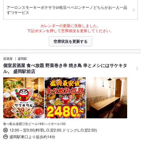
アーロンスモーキーポテサラor枝豆ペペロンチーノどちらかお一人一品
ずつサービス
カレンダーの更新に失敗しました。
下記ボタンを押して空席状況を更新してください。
空席状況を更新する
居酒屋
盛岡駅
個室居酒屋 食べ放題 野菜巻き串 焼き鳥 串とメシにはサケキタ
ル。 盛岡駅前店
食べ飲み放題◎生ビール199/ハイボール100
12:00～翌3:00(料理L.O.翌2:00,ドリンクL.O.翌2:30)
盛岡駅東口より徒歩約14分