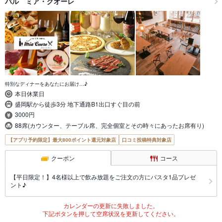
バル ミア・クオーレ
特別なディナーをあなたにお届け…♪
本日休業日
盛岡駅から徒歩3分 地下通路B1出口すぐ目の前
3000円
88席(カウンター、テーブル席、完全個室とその時々にあったお席有り)
【アプリ予約限定】最大800ポイント還元対象店
口コミ投稿特典対象店
クーポン
コース
【平日限定！】4名様以上で飲み放題をご注文の方にパスタ1品プレゼ
ント♪
カレンダーの更新に失敗しました。
下記ボタンを押して空席状況を更新してください。