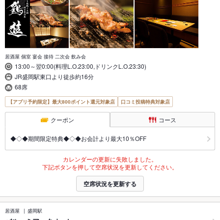
居酒屋 個室 宴会 接待 二次会 飲み会
13:00～翌0:00(料理L.O.23:00,ドリンクL.O.23:30)
JR盛岡駅東口より徒歩約16分
68席
【アプリ予約限定】最大800ポイント還元対象店
口コミ投稿特典対象店
クーポン
コース
◆◇◆期間限定特典◆◇◆お会計より最大10％OFF
カレンダーの更新に失敗しました。
下記ボタンを押して空席状況を更新してください。
空席状況を更新する
居酒屋
盛岡駅