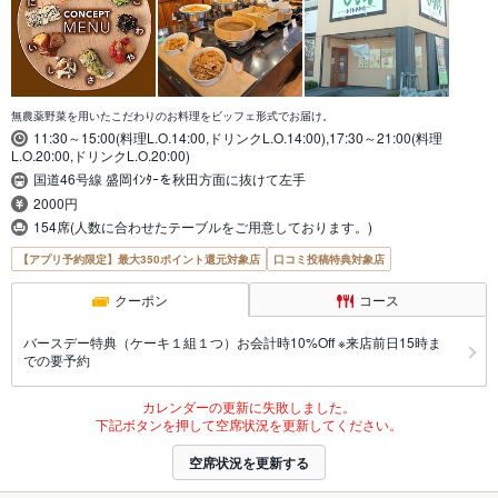
無農薬野菜を用いたこだわりのお料理をビッフェ形式でお届け。
11:30～15:00(料理L.O.14:00,ドリンクL.O.14:00),17:30～21:00(料理
L.O.20:00,ドリンクL.O.20:00)
国道46号線 盛岡ｲﾝﾀｰを秋田方面に抜けて左手
2000円
154席(人数に合わせたテーブルをご用意しております。)
【アプリ予約限定】最大350ポイント還元対象店
口コミ投稿特典対象店
クーポン
コース
バースデー特典（ケーキ１組１つ）お会計時10%Off ※来店前日15時ま
での要予約
カレンダーの更新に失敗しました。
下記ボタンを押して空席状況を更新してください。
空席状況を更新する