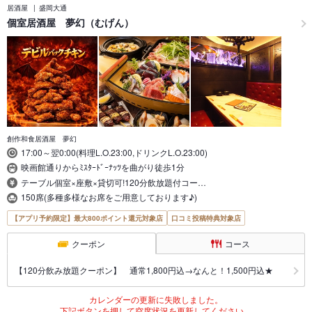
居酒屋
盛岡大通
個室居酒屋 夢幻（むげん）
創作和食居酒屋 夢幻
17:00～翌0:00(料理L.O.23:00,ドリンクL.O.23:00)
映画館通りからﾐｽﾀｰﾄﾞｰﾅｯﾂを曲がり徒歩1分
テーブル個室×座敷×貸切可!120分飲放題付コー…
150席(多種多様なお席をご用意しております♪)
【アプリ予約限定】最大800ポイント還元対象店
口コミ投稿特典対象店
クーポン
コース
【120分飲み放題クーポン】 通常1,800円込→なんと！1,500円込★
カレンダーの更新に失敗しました。
下記ボタンを押して空席状況を更新してください。