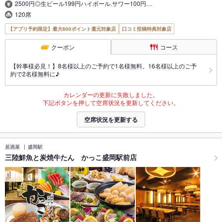
2500円◎生ビール199円ハイボール.サワー100円…
120席
【アプリ予約限定】最大800ポイント還元対象店
口コミ投稿特典対象店
クーポン
コース
【幹事様必見！】8名様以上のご予約で1名様無料。16名様以上のご予
約で2名様無料に♪
カレンダーの更新に失敗しました。
下記ボタンを押して空席状況を更新してください。
空席状況を更新する
居酒屋
盛岡駅
三陸鮮魚と炭焼牛たん かっこ盛岡駅前店