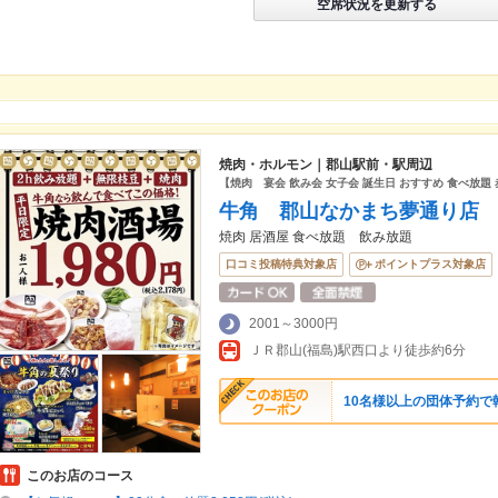
空席状況を更新する
焼肉・ホルモン｜郡山駅前・駅周辺
【焼肉 宴会 飲み会 女子会 誕生日 おすすめ 食べ放題
牛角 郡山なかまち夢通り店
焼肉 居酒屋 食べ放題 飲み放題
口コミ投稿特典対象店
ポイントプラス対象店
2001～3000円
ＪＲ郡山(福島)駅西口より徒歩約6分
10名様以上の団体予約で
このお店のコース