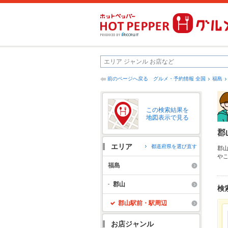
前のページへ戻る
グルメ・予約情報 全国
福島
この検索結果を
地図表示で見る
郡
エリア
都道府県を選び直す
郡
や
前
福島
か
る
郡山
検
い
郡山駅前・駅周辺
お店ジャンル