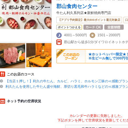
郡山食肉センター
牛たん利久系列店★新鮮焼肉専門店
【アプリ予約限定】最大800ポイント還元対象店
口
ポイントつかえる
4001～5000円
1501～2000円
郡山駅から徒歩1分/ダイワロイネットホテ
★ホットペッパー限定★ 10
※生ビール無しで300円
このお店のコース
【当店１押し！】利久の牛たん、カルビ、ハラミ、ホルモン三昧の≪感動プラン≫4
利久たんを使用した牛たん盛や海鮮、厚切り黒毛和牛ハラミなどの≪感激プラン≫5
ネット予約の空席状況
カレンダーの更新に失敗しました。
下記ボタンを押して空席状況を更新してくだ