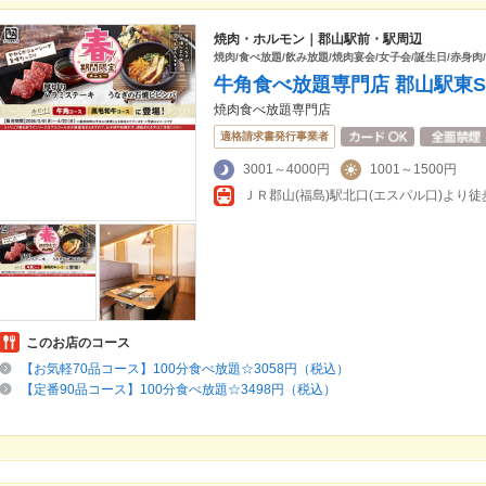
焼肉・ホルモン｜郡山駅前・駅周辺
焼肉/食べ放題/飲み放題/焼肉宴会/女子会/誕生日/赤身肉
牛角食べ放題専門店 郡山駅東S
焼肉食べ放題専門店
適格請求書発行事業者
3001～4000円
1001～1500円
ＪＲ郡山(福島)駅北口(エスパル口)より徒
このお店のコース
【お気軽70品コース】100分食べ放題☆3058円（税込）
【定番90品コース】100分食べ放題☆3498円（税込）