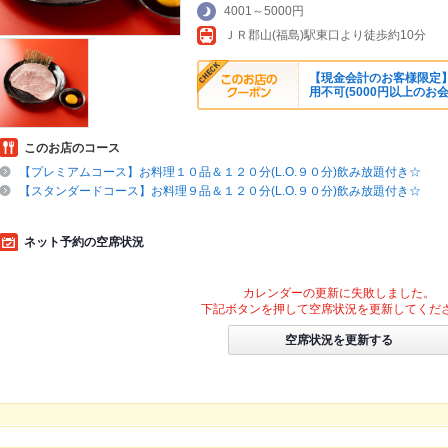
4001～5000円
ＪＲ郡山(福島)駅東口より徒歩約10分
【現金会計のお客様限定】
用不可(5000円以上のお
このお店のコース
【プレミアムコース】お料理１０品＆１２０分(L.O.９０分)飲み放題付き☆
【スタンダードコース】お料理９品＆１２０分(L.O.９０分)飲み放題付き☆
ネット予約の空席状況
カレンダーの更新に失敗しました。
下記ボタンを押して空席状況を更新してくだ
空席状況を更新する