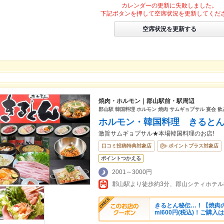
カレンダーの更新に失敗しました。
下記ボタンを押して空席状況を更新してくだ
空席状況を更新する
焼肉・ホルモン｜郡山駅前・駅周辺
郡山駅 韓国料理 ホルモン 焼肉 サムギョプサル 宴会 飲
ホルモン・韓国料理 きると
激旨サムギョプサル★本場韓国料理のお店!
口コミ投稿特典対象店
ポイントプラス対象店
ポイントつかえる
2001～3000円
きるとん秘伝…！【焼肉の
ml600円(税込)！ご購入