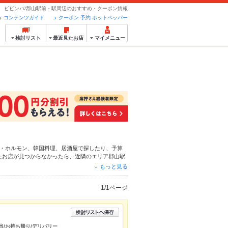
ビビンバ/郡山駅前・駅周辺のおすすめ・クーポン情報
コンテンツガイド
クーポン 予約 ホットペッパー
検討リスト
最近見たお店
マイメニュー
・ホルモン
、
韓国料理
、
居酒屋
で探したり、予算
たお店が見つからなかったら、近隣のエリア
郡山駅
ら、お得なクーポンはもちろん、こだわりメニュー
もっと見る
安心！24時間使える簡単便利なネット予約が使え
得に便利にホットペッパーグルメをご利用くださ
1/1ページ
弁当/お持ち帰り/デリバリー