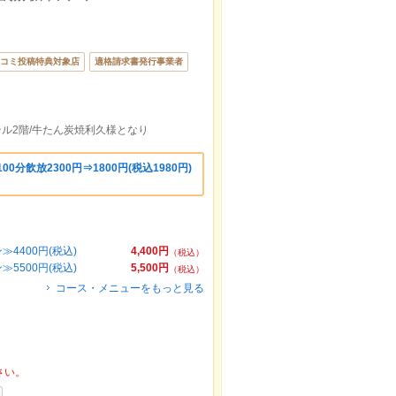
コミ投稿特典対象店
適格請求書発行事業者
ル2階/牛たん炭焼利久様となり
0分飲放2300円⇒1800円(税込1980円)
引
400円(税込)
4,400円
（税込）
500円(税込)
5,500円
（税込）
コース・メニューをもっと見る
さい。