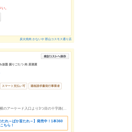
さい。
炭火焼肉 かないや 郡山コスモス通り店
み放題 掘りごたつ 肉 居酒屋
ん
スマート支払い可
適格請求書発行事業者
郡山駅より徒歩約3分、郡山シティホテル横のアーケード入口より3つ目の十字路(テアトル5前)を右折して約20M左側
たれ～ばか旨たれ～】発売中！1本360
はこちら！