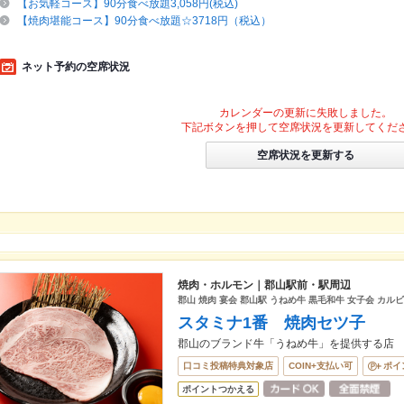
【お気軽コース】90分食べ放題3,058円(税込)
【焼肉堪能コース】90分食べ放題☆3718円（税込）
ネット予約の空席状況
カレンダーの更新に失敗しました。
下記ボタンを押して空席状況を更新してくだ
空席状況を更新する
焼肉・ホルモン｜郡山駅前・駅周辺
郡山 焼肉 宴会 郡山駅 うねめ牛 黒毛和牛 女子会 カル
スタミナ1番 焼肉セツ子
郡山のブランド牛「うねめ牛」を提供する店
口コミ投稿特典対象店
COIN+支払い可
ポイ
ポイントつかえる