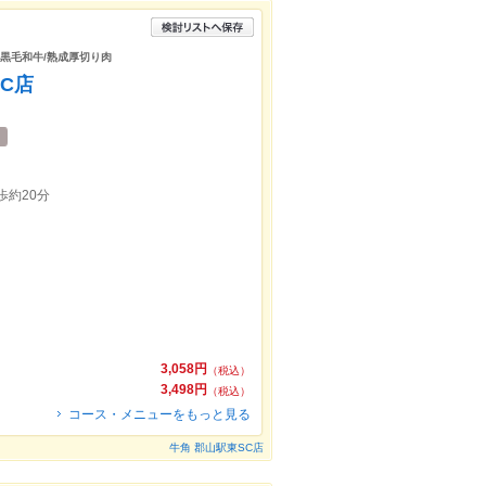
/黒毛和牛/熟成厚切り肉
C店
歩約20分
3,058円
（税込）
3,498円
（税込）
コース・メニューをもっと見る
牛角 郡山駅東SC店