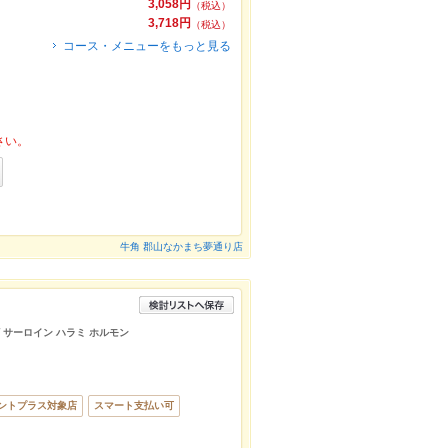
3,058円
（税込）
3,718円
（税込）
コース・メニューをもっと見る
さい。
牛角 郡山なかまち夢通り店
ビ サーロイン ハラミ ホルモン
ントプラス対象店
スマート支払い可