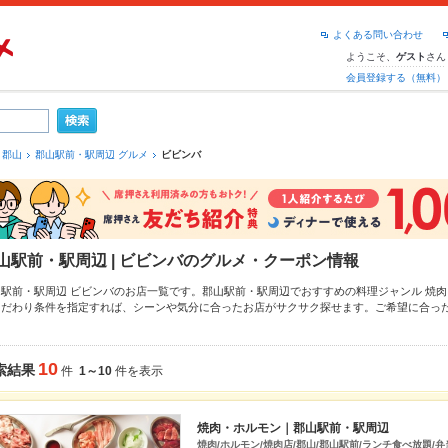
よくある問い合わせ
ようこそ、
さん
ゲスト
会員登録する（無料）
郡山
郡山駅前・駅周辺 グルメ
ビビンバ
山駅前・駅周辺 | ビビンバのグルメ・クーポン情報
山駅前・駅周辺 ビビンバのお店一覧です。郡山駅前・駅周辺でおすすめの料理ジャンル
焼肉
こだわり条件を指定すれば、シーンや気分に合ったお店がサクサク探せます。ご希望に合っ
・駅周辺
、
朝日・桑野・開成
、
安積
もチェックしてみてください。ホットペッパーグルメな
らあげ
、
お茶漬け
、
馬刺し
や季節のおすすめ料理など、お店の最新情報をご紹介しているので
お店も拡大中です。友達どうしの飲み会にも、会社の宴会にも、デートやパーティーにもお
10
索結果
件
1～10
件を表示
。
焼肉・ホルモン｜郡山駅前・駅周辺
焼肉/ホルモン/焼肉店/郡山/郡山駅前/ランチ食べ放題/