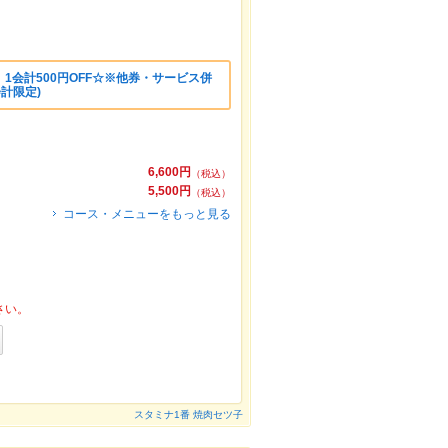
1会計500円OFF☆※他券・サービス併
会計限定)
6,600円
（税込）
5,500円
（税込）
コース・メニューをもっと見る
さい。
スタミナ1番 焼肉セツ子