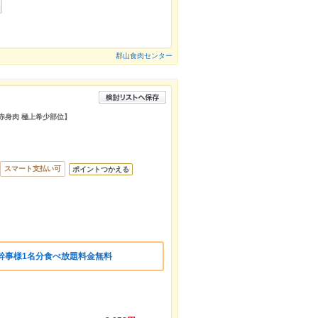
郡山食肉センター
 赤身肉 極上希少部位】
スマート支払い可
ポイントつかえる
幹事様1名分食べ放題料金無料