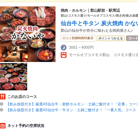
焼肉・ホルモン｜郡山駅前・駅周辺
郡山/コスモス通り/モールオブコスモス/焼き肉/飲み放題
仙台牛と牛タン 炭火焼肉 かな
郡山の仙台牛が存分に味わえる焼肉屋さん♪
口コミ投稿特典対象店
ポイントつかえる
3001～4000円
モールオブコスモス郡山 コスモス通り
このお店のコース
【飲み放題付き】厳選A5仙台牛・新鮮ホルモン・土鍋ご飯付き！「定番」コー
【飲み放題付き】厳選A5仙台牛・牛タン・土鍋ご飯付き！「一番人気」コース
ネット予約の空席状況