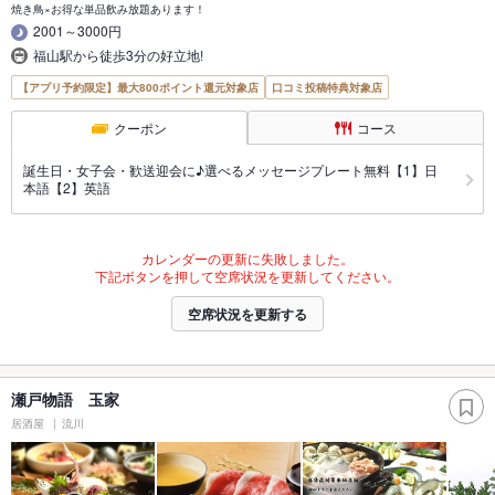
焼き鳥×お得な単品飲み放題あります！
2001～3000円
福山駅から徒歩3分の好立地!
【アプリ予約限定】最大800ポイント還元対象店
口コミ投稿特典対象店
クーポン
コース
誕生日・女子会・歓送迎会に♪選べるメッセージプレート無料【1】日
本語【2】英語
カレンダーの更新に失敗しました。
下記ボタンを押して空席状況を更新してください。
空席状況を更新する
瀬戸物語 玉家
居酒屋
流川