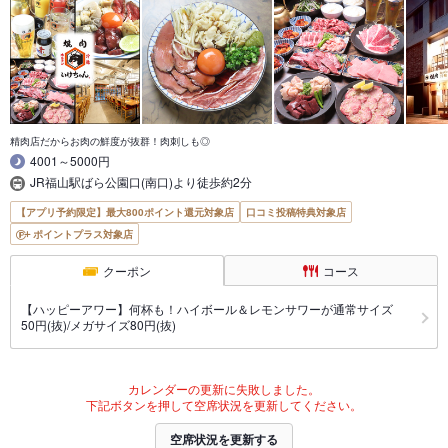
精肉店だからお肉の鮮度が抜群！肉刺しも◎
4001～5000円
JR福山駅ばら公園口(南口)より徒歩約2分
【アプリ予約限定】最大800ポイント還元対象店
口コミ投稿特典対象店
ポイントプラス対象店
クーポン
コース
【ハッピーアワー】何杯も！ハイボール＆レモンサワーが通常サイズ
50円(抜)/メガサイズ80円(抜)
カレンダーの更新に失敗しました。
下記ボタンを押して空席状況を更新してください。
空席状況を更新する