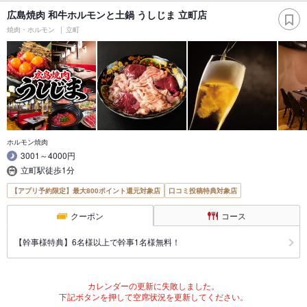
広島焼肉 和牛ホルモンと土鍋 うしじま 立町店
焼肉・ホルモン
立町
ホルモン焼肉
3001～4000円
立町駅徒歩1分
【アプリ予約限定】最大800ポイント還元対象店
口コミ投稿特典対象店
クーポン
コース
【幹事様特典】6名様以上で幹事1名様無料！
カレンダーの更新に失敗しました。
下記ボタンを押して空席状況を更新してください。