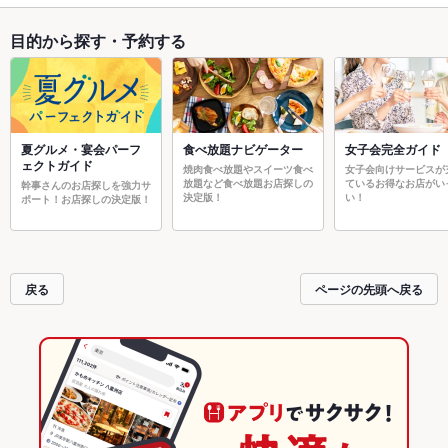
目的から探す・予約する
夏グルメ・宴会パーフ
食べ放題ナビゲーター
女子会完全ガイド
ェクトガイド
焼肉食べ放題やスイーツ食べ
女子会向けサービスが
放題など食べ放題お店探しの
ているお得なお店がい
幹事さんのお店探しを強力サ
決定版！
い！
ポート！お店探しの決定版！
戻る
ページの先頭へ戻る