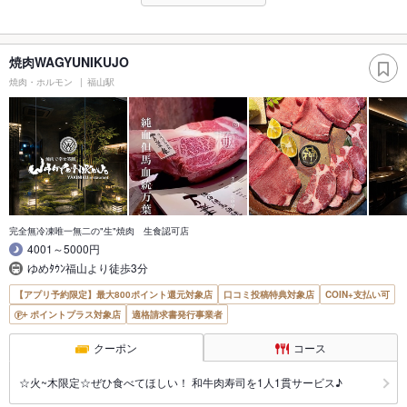
焼肉WAGYUNIKUJO
焼肉・ホルモン
福山駅
完全無冷凍唯一無二の"生"焼肉 生食認可店
4001～5000円
ゆめﾀｳﾝ福山より徒歩3分
【アプリ予約限定】最大800ポイント還元対象店
口コミ投稿特典対象店
COIN+支払い可
ポイントプラス対象店
適格請求書発行事業者
クーポン
コース
☆火~木限定☆ぜひ食べてほしい！ 和牛肉寿司を1人1貫サービス♪