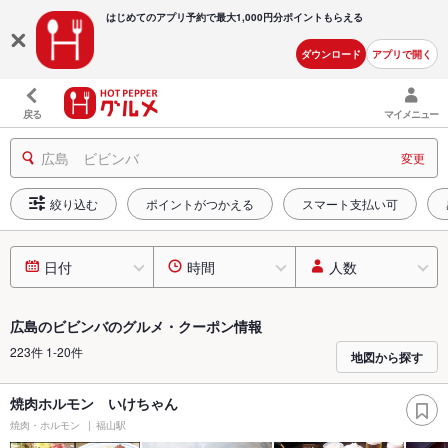
はじめてのアプリ予約で最大
1,000円分ポイントもらえる
ダウンロード
アプリで開く
戻る
マイメニュー
広島 ビビンバ
変更
絞り込む
ポイントがつかえる
スマート支払い可
日付
時間
人数
広島のビビンバのグルメ・クーポン情報
223件 1-20件
地図から探す
焼肉ホルモン いけちゃん
焼肉・ホルモン
福山駅