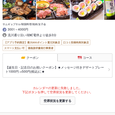
サムギョプサル/韓国料理/焼肉/女子会
3001～4000円
流川通り沿い/胡町電停より徒歩3分
【アプリ予約限定】最大800ポイント還元対象店
口コミ投稿特典対象店
スマート支払い可
適格請求書発行事業者
クーポン
コース
【誕生日・記念日のお祝いクーポン】★メッセージ付きデザートプレー
ト1000円→500円(税込)に★
カレンダーの更新に失敗しました。
下記ボタンを押して空席状況を更新してください。
空席状況を更新する