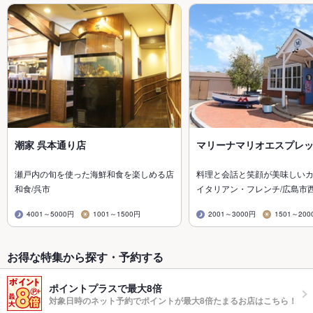
潮家 呉本通り店
マリーナマリオエスプレ
瀬戸内の旬を使った海鮮和食を楽しめる店
料理と会話と笑顔が美味しい
和食/呉市
イタリアン・フレンチ/広島市
4001～5000円
1001～1500円
2001～3000円
1501～200
お得な特集から探す・予約する
ポイントプラスで最大8倍
対象日時のネット予約でポイントが最大8倍たまるお店はこちら！