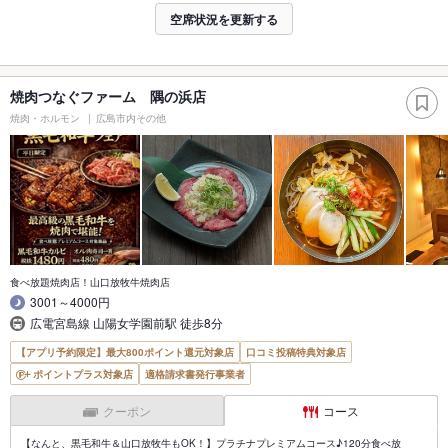
空席状況を更新する
焼肉つなぐファーム 隅の浜店
焼肉・ホルモン
広島市内その他
食べ放題焼肉店！山口放牧牛焼肉店
3001～4000円
広電宮島線 山陽女学園前駅 徒歩8分
【アプリ予約限定】最大800ポイント還元対象店
口コミ投稿特典対象店
ポイントプラス対象店
適格請求書発行事業者
クーポン
コース
【なんと、黒毛和牛＆山口放牧牛もOK！】プラチナプレミアムコース♪120分食べ放