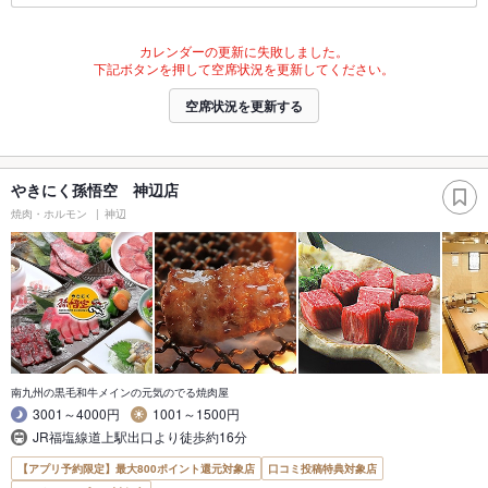
カレンダーの更新に失敗しました。
下記ボタンを押して空席状況を更新してください。
空席状況を更新する
やきにく孫悟空 神辺店
焼肉・ホルモン
神辺
南九州の黒毛和牛メインの元気のでる焼肉屋
3001～4000円
1001～1500円
JR福塩線道上駅出口より徒歩約16分
【アプリ予約限定】最大800ポイント還元対象店
口コミ投稿特典対象店