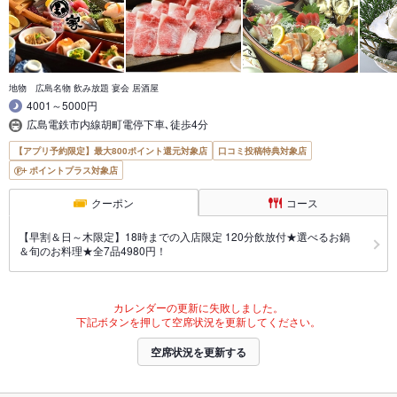
地物 広島名物 飲み放題 宴会 居酒屋
4001～5000円
広島電鉄市内線胡町電停下車､徒歩4分
【アプリ予約限定】最大800ポイント還元対象店
口コミ投稿特典対象店
ポイントプラス対象店
クーポン
コース
【早割＆日～木限定】18時までの入店限定 120分飲放付★選べるお鍋
＆旬のお料理★全7品4980円！
カレンダーの更新に失敗しました。
下記ボタンを押して空席状況を更新してください。
空席状況を更新する