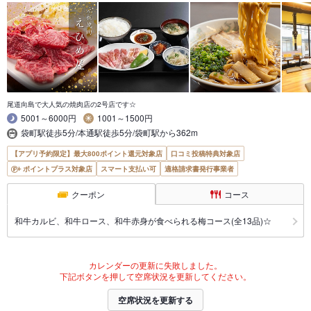
尾道向島で大人気の焼肉店の2号店です☆
5001～6000円
1001～1500円
袋町駅徒歩5分/本通駅徒歩5分/袋町駅から362m
【アプリ予約限定】最大800ポイント還元対象店
口コミ投稿特典対象店
ポイントプラス対象店
スマート支払い可
適格請求書発行事業者
クーポン
コース
和牛カルビ、和牛ロース、和牛赤身が食べられる梅コース(全13品)☆
カレンダーの更新に失敗しました。
下記ボタンを押して空席状況を更新してください。
空席状況を更新する