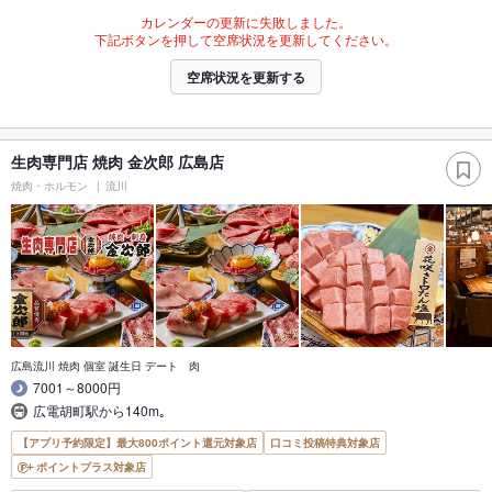
カレンダーの更新に失敗しました。
下記ボタンを押して空席状況を更新してください。
空席状況を更新する
生肉専門店 焼肉 金次郎 広島店
焼肉・ホルモン
流川
広島流川 焼肉 個室 誕生日 デート 肉
7001～8000円
広電胡町駅から140m｡
【アプリ予約限定】最大800ポイント還元対象店
口コミ投稿特典対象店
ポイントプラス対象店