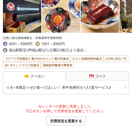
記憶に残る焼肉体験を…本格派和牛個室焼肉
4001～5000円
1501～2000円
福山駅駅近!JR福山駅ばら公園口(南口)より徒歩…
【アプリ予約限定】最大800ポイント還元対象店
口コミ投稿特典対象店
COIN+支払い可
ポイントプラス対象店
適格請求書発行事業者
クーポン
コース
☆火~木限定☆ぜひ食べてほしい！ 和牛肉寿司を1人1貫サービス♪
カレンダーの更新に失敗しました。
下記ボタンを押して空席状況を更新してください。
空席状況を更新する