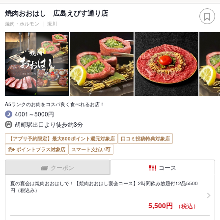
焼肉おおはし 広島えびす通り店
焼肉・ホルモン
流川
A5ランクのお肉をコスパ良く食べれるお店！
4001～5000円
胡町駅出口より徒歩約3分
【アプリ予約限定】最大800ポイント還元対象店
口コミ投稿特典対象店
ポイントプラス対象店
スマート支払い可
クーポン
コース
夏の宴会は焼肉おおはしで！【焼肉おおはし宴会コース】2時間飲み放題付12品5500
円（税込み）
5,500円
（税込）