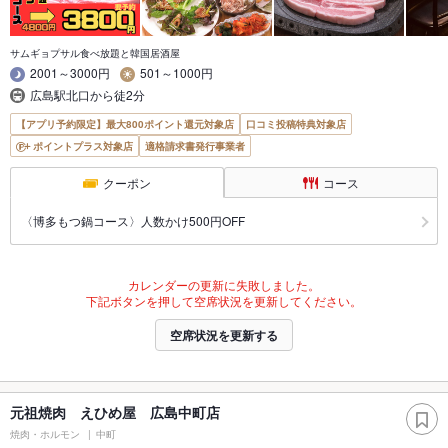
サムギョプサル食べ放題と韓国居酒屋
2001～3000円
501～1000円
広島駅北口から徒2分
【アプリ予約限定】最大800ポイント還元対象店
口コミ投稿特典対象店
ポイントプラス対象店
適格請求書発行事業者
クーポン
コース
〈博多もつ鍋コース〉人数かけ500円OFF
カレンダーの更新に失敗しました。
下記ボタンを押して空席状況を更新してください。
空席状況を更新する
元祖焼肉 えひめ屋 広島中町店
焼肉・ホルモン
中町