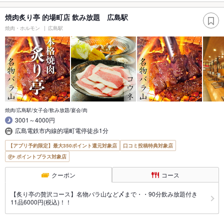
焼肉炙り亭 的場町店 飲み放題 広島駅
焼肉・ホルモン
広島駅
焼肉/広島駅/女子会/飲み放題/宴会/肉
3001～4000円
広島電鉄市内線的場町電停徒歩1分
【アプリ予約限定】最大350ポイント還元対象店
口コミ投稿特典対象店
ポイントプラス対象店
クーポン
コース
【炙り亭の贅沢コース】名物バラ山など〆まで・・90分飲み放題付き
11品6000円(税込)！！