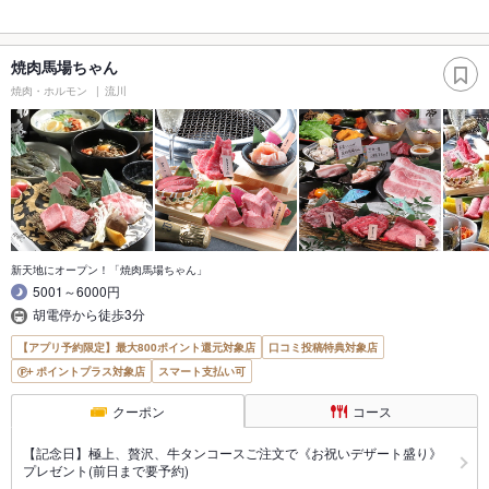
焼肉馬場ちゃん
焼肉・ホルモン
流川
新天地にオープン！「焼肉馬場ちゃん」
5001～6000円
胡電停から徒歩3分
【アプリ予約限定】最大800ポイント還元対象店
口コミ投稿特典対象店
ポイントプラス対象店
スマート支払い可
クーポン
コース
【記念日】極上、贅沢、牛タンコースご注文で《お祝いデザート盛り》
プレゼント(前日まで要予約)