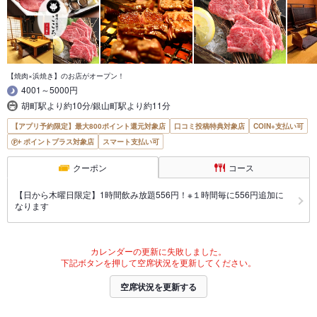
【焼肉×浜焼き】のお店がオープン！
4001～5000円
胡町駅より約10分/銀山町駅より約11分
【アプリ予約限定】最大800ポイント還元対象店
口コミ投稿特典対象店
COIN+支払い可
ポイントプラス対象店
スマート支払い可
クーポン
コース
【日から木曜日限定】1時間飲み放題556円！※１時間毎に556円追加に
なります
カレンダーの更新に失敗しました。
下記ボタンを押して空席状況を更新してください。
空席状況を更新する