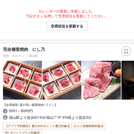
カレンダーの更新に失敗しました。
下記ボタンを押して空席状況を更新してください。
空席状況を更新する
完全個室焼肉 にし乃
焼肉・ホルモン
福山駅
【全席個室×質の高い厳選焼肉×ワイン】
5001～6000円
福山駅より徒歩約14分/福山ﾌﾟﾗｻﾞﾎﾃﾙ様より徒歩3分
【アプリ予約限定】最大800ポイント還元対象店
口コミ投稿特典対象店
ポイントプラス対象店