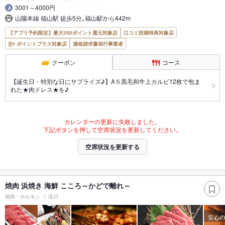
3001～4000円
山陽本線 福山駅 徒歩5分｡福山駅から442m
【アプリ予約限定】最大350ポイント還元対象店
口コミ投稿特典対象店
ポイントプラス対象店
適格請求書発行事業者
クーポン
コース
【誕生日・特別な日にサプライズ♪】A５黒毛和牛上カルビ12枚で包ま
れた★肉ドレス★を♪
カレンダーの更新に失敗しました。
下記ボタンを押して空席状況を更新してください。
空席状況を更新する
焼肉 浜焼き 海鮮 こころ～かどで離れ～
焼肉・ホルモン
流川