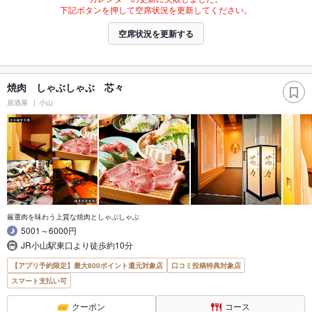
下記ボタンを押して空席状況を更新してください。
空席状況を更新する
焼肉 しゃぶしゃぶ 芯々
居酒屋
小山
厳選肉を味わう上質な焼肉としゃぶしゃぶ
5001～6000円
JR小山駅東口より徒歩約10分
【アプリ予約限定】最大800ポイント還元対象店
口コミ投稿特典対象店
スマート支払い可
クーポン
コース