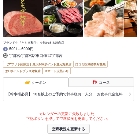
ブランド牛「とちぎ和牛」を味わえる焼肉店
5001～6000円
宇都宮/宇都宮駅東口/東武宇都宮
【アプリ予約限定】最大800ポイント還元対象店
口コミ投稿特典対象店
ポイントプラス対象店
スマート支払い可
クーポン
コース
【幹事様必見】 10名以上のご予約で幹事様お一人分 お食事代金無料
カレンダーの更新に失敗しました。
下記ボタンを押して空席状況を更新してください。
空席状況を更新する