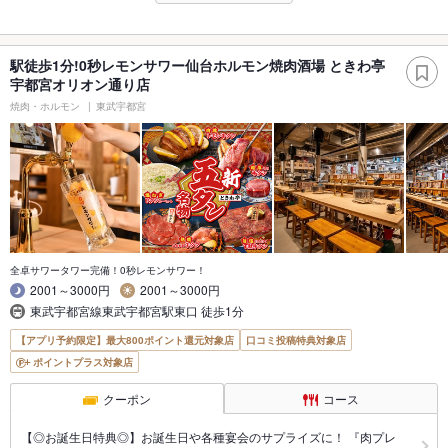
駅徒歩1分!0秒レモンサワー仙台ホルモン焼肉酒場 ときわ亭
宇都宮オリオン通り店
焼肉・ホルモン
東武宇都宮
全卓サワータワー完備！0秒レモンサワー！
2001～3000円
2001～3000円
東武宇都宮線東武宇都宮駅東口 徒歩1分
【アプリ予約限定】最大800ポイント還元対象店
口コミ投稿特典対象店
ポイントプラス対象店
クーポン
コース
【◎お誕生日特典◎】お誕生日や各種宴会のサプライズに！ 『肉プレ