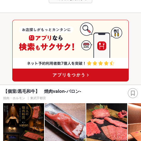
【個室/黒毛和牛】 焼肉valon-バロン-
焼肉・ホルモン
東武宇都宮