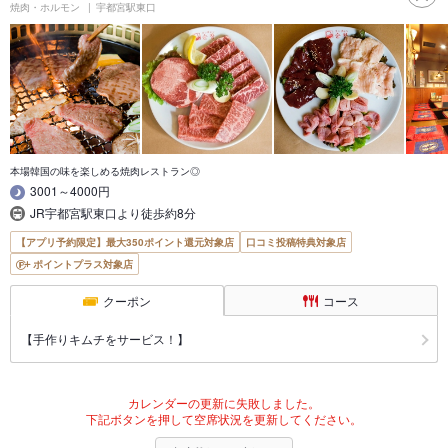
焼肉・ホルモン
宇都宮駅東口
本場韓国の味を楽しめる焼肉レストラン◎
3001～4000円
JR宇都宮駅東口より徒歩約8分
【アプリ予約限定】最大350ポイント還元対象店
口コミ投稿特典対象店
ポイントプラス対象店
クーポン
コース
【手作りキムチをサービス！】
カレンダーの更新に失敗しました。
下記ボタンを押して空席状況を更新してください。