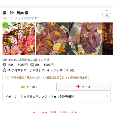
極・和牛焼肉 穣
焼肉・ホルモン
宇都宮駅東口
焼肉/ホルモン/居酒屋/飲み放題/ランチ/穣
4001～5000円
501～1000円
JR宇都宮駅東口より徒歩約9分(旬魚旬菜 千石 隣)
【アプリ予約限定】最大350ポイント還元対象店
口コミ投稿特典対象店
クーポン
コース
イチオシ！お肉増量orランクアップ★（500円相当）
カレンダーの更新に失敗しました。