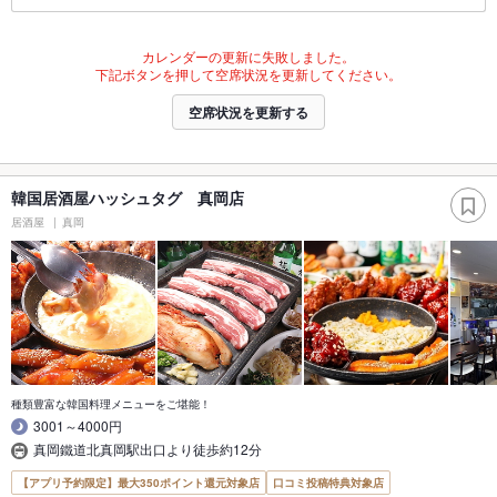
カレンダーの更新に失敗しました。
下記ボタンを押して空席状況を更新してください。
空席状況を更新する
韓国居酒屋ハッシュタグ 真岡店
居酒屋
真岡
種類豊富な韓国料理メニューをご堪能！
3001～4000円
真岡鐵道北真岡駅出口より徒歩約12分
【アプリ予約限定】最大350ポイント還元対象店
口コミ投稿特典対象店