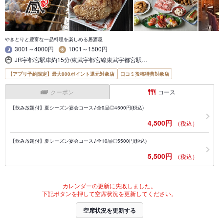
やきとりと豊富な一品料理を楽しめる居酒屋
3001～4000円
1001～1500円
JR宇都宮駅車約15分/東武宇都宮線東武宇都宮駅…
【アプリ予約限定】最大800ポイント還元対象店
口コミ投稿特典対象店
クーポン
コース
【飲み放題付】夏シーズン宴会コース♪全9品◎4500円(税込)
4,500円
（税込）
【飲み放題付】夏シーズン宴会コース♪全10品◎5500円(税込)
5,500円
（税込）
カレンダーの更新に失敗しました。
下記ボタンを押して空席状況を更新してください。
空席状況を更新する