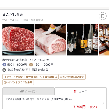
まんざし弁天
焼肉・ホルモン
鶴田・西川田周辺
老舗食肉卸しの直営店！うすぎり/あぶり焼
5001～6000円
1501～2000円
東武宇都宮線 西川田駅 徒歩8分
【アプリ予約限定】最大350ポイント還元対象店
口コミ投稿特典対象店
ポイントプラス対象店
クーポン
コース
【完全予約制】食べ放題コース！大人お一人様/7700円(税込)
7,700円
（税込）