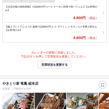
【当店自慢の焼肉堪能】13品6600円コース クーポン利用で肉パフェも◎【お料理の
み】
6,600円
（税込）
【極上プレミアムコ-ス】厳選14品8800円コ-ス ザブトン,トモサンカク等希少部位も
【お料理のみ】
8,800円
（税込）
カレンダーの更新に失敗しました。
下記ボタンを押して空席状況を更新してください。
空席状況を更新する
やきとり家 竜鳳 総本店
居酒屋
宇都宮市その他