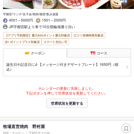
宇都宮/ランチ/女子会/焼肉/個室/飲み放題
4001～5000円
1501～2000円
JR宇都宮駅より車で10分競輪場通り沿い
【アプリ予約限定】最大800ポイント還元対象店
口コミ投稿特典対象店
ポイントプラス対象店
スマート支払い可
クーポン
コース
誕生日や記念日に♪ 【メッセージ付きデザートプレート】1650円（税
込）
カレンダーの更新に失敗しました。
下記ボタンを押して空席状況を更新してください。
空席状況を更新する
牧場直営焼肉 野村屋
焼肉・ホルモン
宇都宮市その他