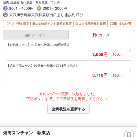
焼肉 居酒屋 食べ放題 飲み放題 ランチ
3001～4000円
2001～3000円
東武伊勢崎線東武和泉駅出口より徒歩約17分
【アプリ予約限定】最大350ポイント還元対象店
口コミ投稿特典対象店
COIN+支払い可
クーポン
コース
【お気軽コース】90分食べ放題3,058円(税込)
3,058円
（税込）
【焼肉堪能コース】90分食べ放題☆3718円（税込）
3,718円
（税込）
カレンダーの更新に失敗しました。
下記ボタンを押して空席状況を更新してください。
空席状況を更新する
焼肉スンチャン 駅東店