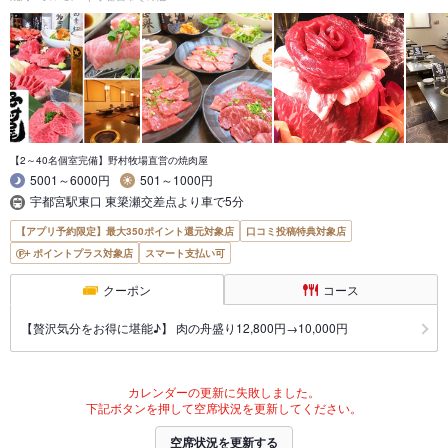
【2～40名個室完備】野村牧場直営の焼肉屋
5001～6000円
501～1000円
宇都宮駅東口 東簗瀬交差点より車で5分
【アプリ予約限定】最大350ポイント還元対象店
口コミ投稿特典対象店
ポイントプラス対象店
スマート支払い可
クーポン
コース
【贅沢気分をお得に堪能♪】 肉の舟盛り12,800円→10,000円
カレンダーの更新に失敗しました。
下記ボタンを押して空席状況を更新してください。
空席状況を更新する