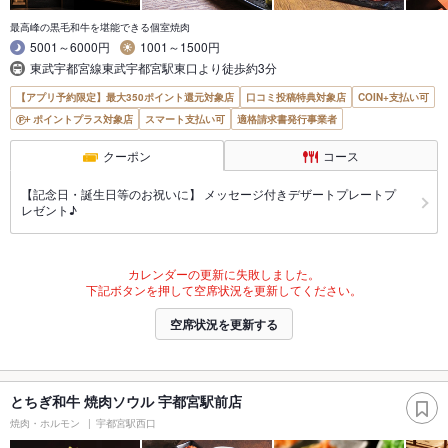
最高峰の黒毛和牛を堪能できる個室焼肉
5001～6000円
1001～1500円
東武宇都宮線東武宇都宮駅東口より徒歩約3分
【アプリ予約限定】最大350ポイント還元対象店
口コミ投稿特典対象店
COIN+支払い可
ポイントプラス対象店
スマート支払い可
適格請求書発行事業者
クーポン
コース
【記念日・誕生日等のお祝いに】 メッセージ付きデザートプレートプ
レゼント♪
カレンダーの更新に失敗しました。
下記ボタンを押して空席状況を更新してください。
空席状況を更新する
とちぎ和牛 焼肉ソウル 宇都宮駅前店
焼肉・ホルモン
宇都宮駅西口