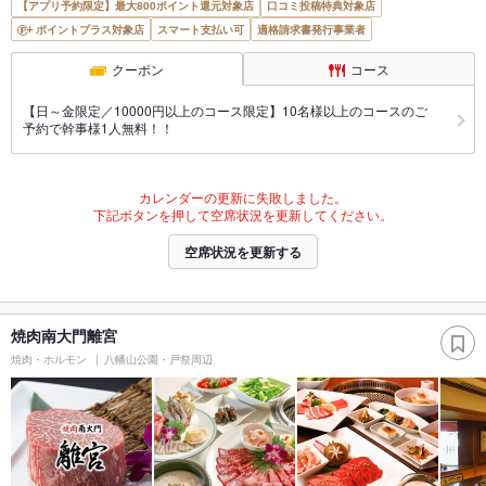
【アプリ予約限定】最大800ポイント還元対象店
口コミ投稿特典対象店
ポイントプラス対象店
スマート支払い可
適格請求書発行事業者
クーポン
コース
【日～金限定／10000円以上のコース限定】10名様以上のコースのご
予約で幹事様1人無料！！
カレンダーの更新に失敗しました。
下記ボタンを押して空席状況を更新してください。
空席状況を更新する
焼肉南大門離宮
焼肉・ホルモン
八幡山公園・戸祭周辺