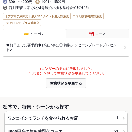
3001～4000円
1001～1500円
西川田駅～車で4分4号線沿い栃木県総合ｸﾞﾗｳﾝﾄﾞ前
【アプリ予約限定】最大350ポイント還元対象店
口コミ投稿特典対象店
ポイントプラス対象店
クーポン
コース
◆前日までに要予約◆お祝い事に◎ 特製メッセージプレートプレゼン
ト♪
カレンダーの更新に失敗しました。
下記ボタンを押して空席状況を更新してください。
空席状況を更新する
栃木で、特集・シーンから探す
1
ワンコインでランチを食べられるお店
51
4000円台の飲み放題付コース