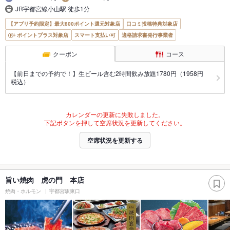
JR宇都宮線小山駅 徒歩1分
【アプリ予約限定】最大800ポイント還元対象店
口コミ投稿特典対象店
ポイントプラス対象店
スマート支払い可
適格請求書発行事業者
クーポン
コース
【前日までの予約で！】生ビール含む2時間飲み放題1780円（1958円
税込）
カレンダーの更新に失敗しました。
下記ボタンを押して空席状況を更新してください。
空席状況を更新する
旨い焼肉 虎の門 本店
焼肉・ホルモン
宇都宮駅東口