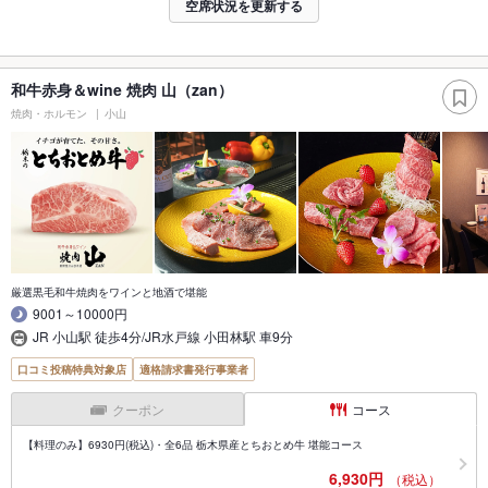
空席状況を更新する
和牛赤身＆wine 焼肉 山（zan）
焼肉・ホルモン
小山
厳選黒毛和牛焼肉をワインと地酒で堪能
9001～10000円
JR 小山駅 徒歩4分/JR水戸線 小田林駅 車9分
口コミ投稿特典対象店
適格請求書発行事業者
クーポン
コース
【料理のみ】6930円(税込)・全6品 栃木県産とちおとめ牛 堪能コース
6,930円
（税込）