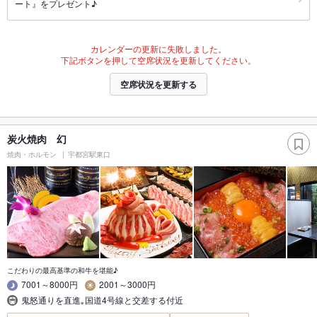
ート』をプレゼント♪
カレンダーの更新に失敗しました。
下記ボタンを押して空席状況を更新してください。
空席状況を更新する
炭火焼肉 幻
焼肉・ホルモン
宇都宮駅東口
こだわりの最高基準の和牛を堪能♪
7001～8000円
2001～3000円
鬼怒通りを直進｡国道4号線と交差する付近