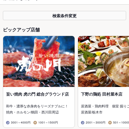
検索条件変更
ピックアップ店舗
旨い焼肉 虎の門 総合グラウンド店
下野の鶏処 田村屋本店
和牛・濃厚な赤身肉をリーズナブルに！
居酒屋・鶏肉料理 個室 掘り
焼肉・ホルモン/鶴田・西川田周辺
居酒屋/栃木市
3001～4000円
1001～1500円
2001～3000円
501～100