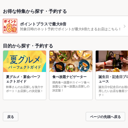
お得な特集から探す・予約する
ポイントプラスで最大8倍
対象日時のネット予約でポイントが最大8倍たまるお店はこちら！
目的から探す・予約する
夏グルメ・宴会パーフ
食べ放題ナビゲーター
誕生日・記念日プ
ェクトガイド
ュース
焼肉食べ放題やスイーツ食べ
放題など食べ放題お店探しの
幹事さんのお店探しを強力サ
誕生日や記念日のお祝
決定版！
ポート！お店探しの決定版！
用したいお店を徹底リ
チ！
戻る
ページの先頭へ戻る