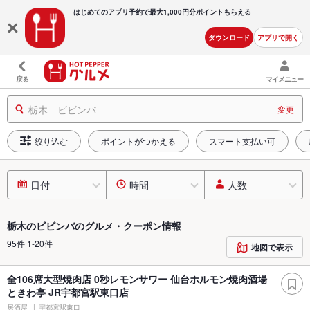
はじめてのアプリ予約で最大
1,000円分ポイントもらえる
ダウンロード
アプリで開く
戻る
マイメニュー
栃木 ビビンバ
変更
絞り込む
ポイントがつかえる
スマート支払い可
日付
時間
人数
栃木のビビンバのグルメ・クーポン情報
95件 1-20件
地図で表示
全106席大型焼肉店 0秒レモンサワー 仙台ホルモン焼肉酒場
ときわ亭 JR宇都宮駅東口店
居酒屋
宇都宮駅東口