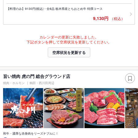
【料理のみ】9130円(税込)・全8品 栃木県産とちおとめ牛 特撰コース
9,130円
（税込）
カレンダーの更新に失敗しました。
下記ボタンを押して空席状況を更新してください。
空席状況を更新する
旨い焼肉 虎の門 総合グラウンド店
焼肉・ホルモン
鶴田・西川田周辺
和牛・濃厚な赤身肉をリーズナブルに！