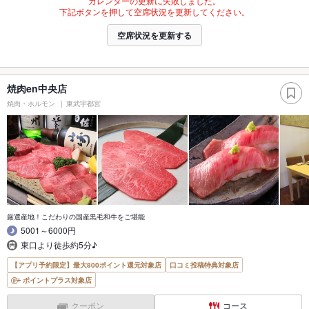
カレンダーの更新に失敗しました。
下記ボタンを押して空席状況を更新してください。
空席状況を更新する
焼肉en中央店
焼肉・ホルモン
東武宇都宮
厳選産地！こだわりの国産黒毛和牛をご堪能
5001～6000円
東口より徒歩約5分♪
【アプリ予約限定】最大800ポイント還元対象店
口コミ投稿特典対象店
ポイントプラス対象店
クーポン
コース