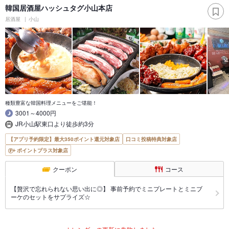
韓国居酒屋ハッシュタグ小山本店
居酒屋
小山
種類豊富な韓国料理メニューをご堪能！
3001～4000円
JR小山駅東口より徒歩約3分
【アプリ予約限定】最大350ポイント還元対象店
口コミ投稿特典対象店
ポイントプラス対象店
クーポン
コース
【贅沢で忘れられない思い出に◎】 事前予約でミニプレートとミニブ
ーケのセットをサプライズ☆