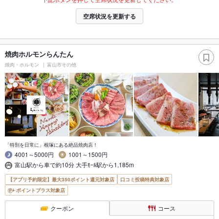
空席状況を更新する
焼肉ホルモンらんたん
焼肉・ホルモン
富山市その他
「特別を日常に」根塚にある絶品焼肉店！
4001～5000円
1001～1500円
富山駅から車で約10分 大手ﾓｰﾙ駅から1,185m
【アプリ予約限定】最大350ポイント還元対象店
口コミ投稿特典対象店
ポイントプラス対象店
クーポン
コース