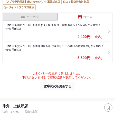
【アプリ予約限定】最大350ポイント還元対象店
口コミ投稿特典対象店
ポイントプラス対象店
クーポン
コース
【NANDO満足コース】九条ねぎタン塩/炙りロース/特製ホルモンMIXなど全12品！
4400円(税込)
4,400円
（税込）
【NANDO贅沢コース】和牛薄切りカルビ/厚切りハラミ/本日の特選和牛など全13品！
5500円(税込)
5,500円
（税込）
カレンダーの更新に失敗しました。
下記ボタンを押して空席状況を更新してください。
空席状況を更新する
牛角 上飯野店
焼肉・ホルモン
富山市東部