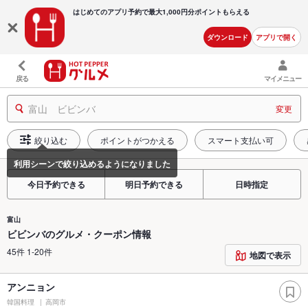
はじめてのアプリ予約で最大
1,000円分ポイントもらえる
ダウンロード
アプリで開く
戻る
マイメニュー
富山 ビビンバ
変更
絞り込む
ポイントがつかえる
スマート支払い可
今日予約できる
明日予約できる
日時指定
富山
ビビンバのグルメ・クーポン情報
45件 1-20件
地図で表示
アンニョン
韓国料理
高岡市