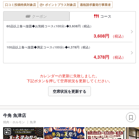
口コミ投稿特典対象店
ポイントプラス対象店
適格請求書発行事業者
クーポン
コース
60品以上食べ放題◆お気軽コース<100分>◆3,608円（税込）
3,608円
（税込）
100品以上食べ放題◆満足コース<100分>◆4,378円（税込）
4,378円
（税込）
カレンダーの更新に失敗しました。
下記ボタンを押して空席状況を更新してください。
空席状況を更新する
牛角 魚津店
焼肉・ホルモン
魚津