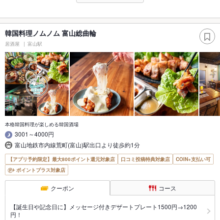
韓国料理ノムノム 富山総曲輪
居酒屋
富山駅
本格韓国料理が楽しめる韓国酒場
3001～4000円
富山地鉄市内線荒町(富山)駅出口より徒歩約1分
【アプリ予約限定】最大800ポイント還元対象店
口コミ投稿特典対象店
COIN+支払い可
ポイントプラス対象店
クーポン
コース
【誕生日や記念日に】メッセージ付きデザートプレート1500円→1200
円！