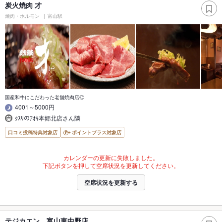
炭火焼肉 才
焼肉・ホルモン
富山駅
国産和牛にこだわった老舗焼肉店◎
4001～5000円
ｸｽﾘのｱｵｷ本郷北店さん隣
口コミ投稿特典対象店
ポイントプラス対象店
カレンダーの更新に失敗しました。
下記ボタンを押して空席状況を更新してください。
空席状況を更新する
テジカエン 富山東中野店