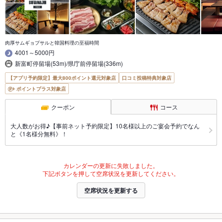
肉厚サムギョプサルと韓国料理の至福時間
4001～5000円
新富町停留場(53m)/県庁前停留場(336m)
【アプリ予約限定】最大800ポイント還元対象店
口コミ投稿特典対象店
ポイントプラス対象店
クーポン
コース
大人数がお得♪【事前ネット予約限定】10名様以上のご宴会予約でなん
と《1名様分無料》！
カレンダーの更新に失敗しました。
下記ボタンを押して空席状況を更新してください。
空席状況を更新する