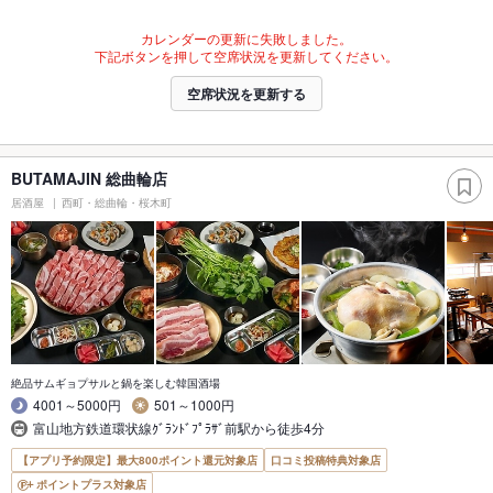
カレンダーの更新に失敗しました。
下記ボタンを押して空席状況を更新してください。
空席状況を更新する
BUTAMAJIN 総曲輪店
居酒屋
西町・総曲輪・桜木町
絶品サムギョプサルと鍋を楽しむ韓国酒場
4001～5000円
501～1000円
富山地方鉄道環状線ｸﾞﾗﾝﾄﾞﾌﾟﾗｻﾞ前駅から徒歩4分
【アプリ予約限定】最大800ポイント還元対象店
口コミ投稿特典対象店
ポイントプラス対象店