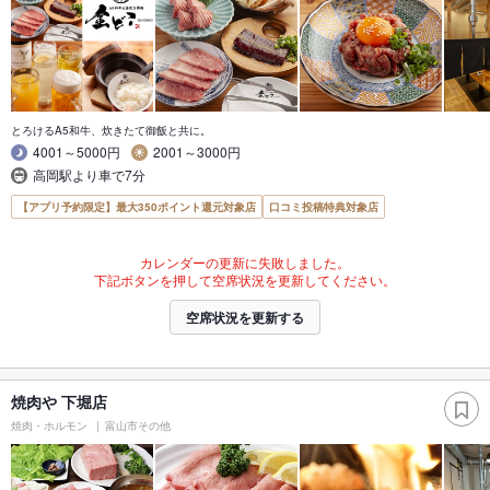
とろけるA5和牛、炊きたて御飯と共に。
4001～5000円
2001～3000円
高岡駅より車で7分
【アプリ予約限定】最大350ポイント還元対象店
口コミ投稿特典対象店
カレンダーの更新に失敗しました。
下記ボタンを押して空席状況を更新してください。
空席状況を更新する
焼肉や 下堀店
焼肉・ホルモン
富山市その他