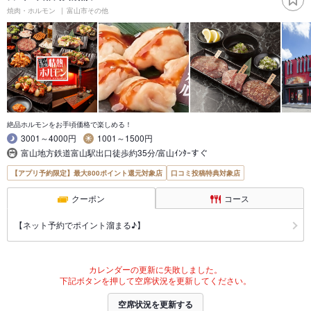
焼肉・ホルモン
富山市その他
絶品ホルモンをお手頃価格で楽しめる！
3001～4000円
1001～1500円
富山地方鉄道富山駅出口徒歩約35分/富山ｲﾝﾀｰすぐ
【アプリ予約限定】最大800ポイント還元対象店
口コミ投稿特典対象店
クーポン
コース
【ネット予約でポイント溜まる♪】
カレンダーの更新に失敗しました。
下記ボタンを押して空席状況を更新してください。
空席状況を更新する