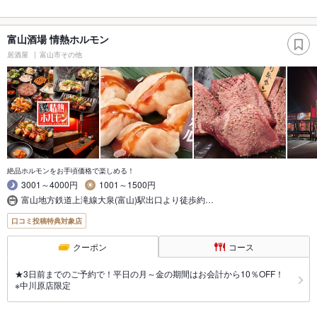
富山酒場 情熱ホルモン
居酒屋
富山市その他
絶品ホルモンをお手頃価格で楽しめる！
3001～4000円
1001～1500円
富山地方鉄道上滝線大泉(富山)駅出口より徒歩約…
口コミ投稿特典対象店
クーポン
コース
★3日前までのご予約で！平日の月～金の期間はお会計から10％OFF！
※中川原店限定