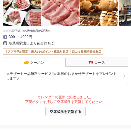
コスパ◎下堀に絶品焼肉店がOPEN！
3001～4000円
朝菜町駅出口より徒歩約16分
【アプリ予約限定】最大350ポイント還元対象店
口コミ投稿特典対象店
クーポン
コース
≪デザート一品無料サービス!!≫本日のおまかせデザートをプレゼント
します♪
カレンダーの更新に失敗しました。
下記ボタンを押して空席状況を更新してください。
空席状況を更新する