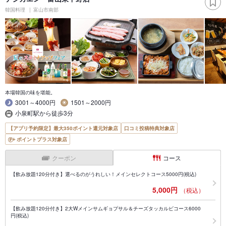
韓国料理
富山市南部
本場韓国の味を堪能。
3001～4000円
1501～2000円
小泉町駅から徒歩3分
【アプリ予約限定】最大350ポイント還元対象店
口コミ投稿特典対象店
ポイントプラス対象店
クーポン
コース
【飲み放題120分付き】選べるのがうれしい！メインセレクトコース5000円(税込)
5,000円
（税込）
【飲み放題120分付き】2大Wメインサムギョプサル＆チーズタッカルビコース6000
円(税込)