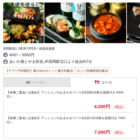
高岡駅前にNEW OPEN！韓国居酒屋
4001～5000円
あいの風とやま鉄道,JR高岡駅北口より徒歩約7分
【アプリ予約限定】最大800ポイント還元対象店
口コミ投稿特典対象店
クーポン
コース
【各種ご宴会にお勧め】アンニョンのおまかせコース全5品90分飲み放題付き 6000
円！
6,000円
（税込）
【各種ご宴会にお勧め】アンニョンのおまかせコース全5品120分飲み放題付き 7000
円！
7,000円
（税込）