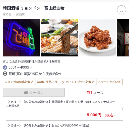
韓国酒場 ミョンドン 富山総曲輪
居酒屋
富山駅
富山で絶品本格韓国料理が堪能できる居酒屋
3001～4000円
荒町(富山県)駅出口から徒歩約3分
口コミ投稿特典対象店
COIN+支払い可
ポイントプラス対象店
スマート支払い可
クーポン
コース
《4名様～》【90分飲み放題付き】夏季限定！夏の暑さを乗り越えるスタミナ鍋コー
ス料理6品
5,000円
（税込）
《4名様～》【90分飲み放題付き】おまかせ料理◎6000円(税込)