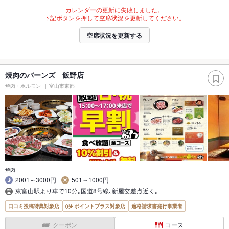
カレンダーの更新に失敗しました。
下記ボタンを押して空席状況を更新してください。
空席状況を更新する
焼肉のバーンズ 飯野店
焼肉・ホルモン
富山市東部
焼肉
2001～3000円
501～1000円
東富山駅より車で10分｡国道8号線､新屋交差点近く｡
口コミ投稿特典対象店
ポイントプラス対象店
適格請求書発行事業者
クーポン
コース