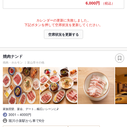
6,000円
（税込）
カレンダーの更新に失敗しました。
下記ボタンを押して空席状況を更新してください。
空席状況を更新する
焼肉ナンド
焼肉・ホルモン
富山市その他
家族団欒、宴会、デート…幅広いシーンに♪
3001～4000円
堀川小泉駅から車で6分