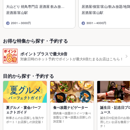
大山どり 焼鳥専門店 居酒屋 飲み放…
居酒屋/個室/富山/飲み放題/地鶏
居酒屋/富山駅
居酒屋/富山駅
2001～3000円
3001～4000円
お得な特集から探す・予約する
ポイントプラスで最大8倍
対象日時のネット予約でポイントが最大8倍たまるお店はこちら！
目的から探す・予約する
夏グルメ・宴会パーフ
食べ放題ナビゲーター
誕生日・記念日プ
ェクトガイド
ュース
焼肉食べ放題やスイーツ食べ
放題など食べ放題お店探しの
幹事さんのお店探しを強力サ
誕生日や記念日のお祝
決定版！
ポート！お店探しの決定版！
用したいお店を徹底リ
チ！