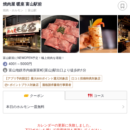
焼肉屋 暖座 富山駅前
焼肉・ホルモン
富山駅
富山駅前にNEWOPEN予定！極上焼肉を堪能！
4001～5000円
富山地鉄市内線新富町(富山)駅出口より徒歩約1分
【アプリ予約限定】最大800ポイント還元対象店
口コミ投稿特典対象店
ポイントプラス対象店
適格請求書発行事業者
クーポン
コース
本日のホルモン一皿無料
カレンダーの更新に失敗しました。
下記ボタンを押して空席状況を更新してください。