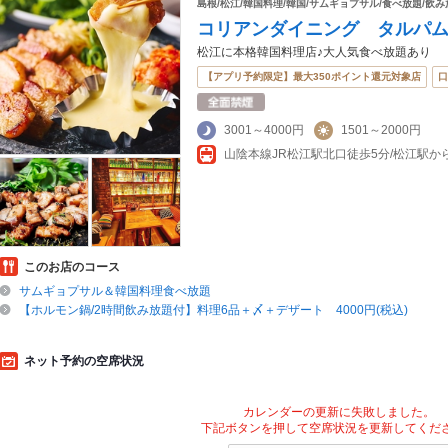
島根/松江/韓国料理/韓国/サムギョプサル/食べ放題/飲み
コリアンダイニング タルパ
松江に本格韓国料理店♪大人気食べ放題あり
【アプリ予約限定】最大350ポイント還元対象店
口
3001～4000円
1501～2000円
山陰本線JR松江駅北口徒歩5分/松江駅から
このお店のコース
サムギョプサル＆韓国料理食べ放題
【ホルモン鍋/2時間飲み放題付】料理6品＋〆＋デザート 4000円(税込)
ネット予約の空席状況
カレンダーの更新に失敗しました。
下記ボタンを押して空席状況を更新してくだ