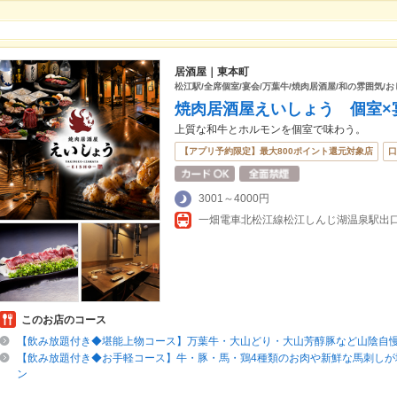
居酒屋｜東本町
松江駅/全席個室/宴会/万葉牛/焼肉居酒屋/和の雰囲気/お
焼肉居酒屋えいしょう 個室×
上質な和牛とホルモンを個室で味わう。
【アプリ予約限定】最大800ポイント還元対象店
口
3001～4000円
このお店のコース
【飲み放題付き◆堪能上物コース】万葉牛・大山どり・大山芳醇豚など山陰自
【飲み放題付き◆お手軽コース】牛・豚・馬・鶏4種類のお肉や新鮮な馬刺しが
ン