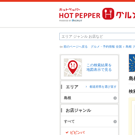
前のページへ戻る
グルメ・予約情報 全国
島根 
この検索結果を
地図表示で見る
島
エリア
都道府県を選び直す
検
島根
お店ジャンル
すべて
ビビンバ