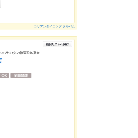
コリアンダイニング タルパム
ス/ハラミ/タン/歓送迎会/宴会
店