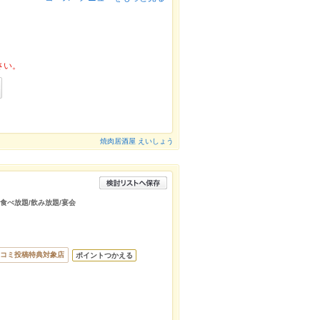
さい。
焼肉居酒屋 えいしょう
/食べ放題/飲み放題/宴会
コミ投稿特典対象店
ポイントつかえる