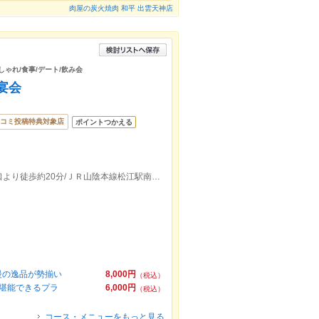
肉屋の炭火焼肉 和平 出雲天神店
しゃれ/食事/デート/飲み会
宴会
コミ投稿特典対象店
ポイントつかえる
一畑電車北松江線松江しんじ湖温泉駅出口より徒歩約20分/ＪＲ山陰本線松江駅南口より徒歩約22分
慢の逸品が勢揃い
8,000円
（税込）
堪能できるプラ
6,000円
（税込）
コース・メニューをもっと見る