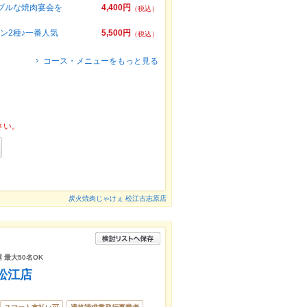
ブルな焼肉宴会を
4,400円
（税込）
ン2種♪一番人気
5,500円
（税込）
コース・メニューをもっと見る
さい。
炭火焼肉じゃけぇ 松江古志原店
 最大50名OK
松江店