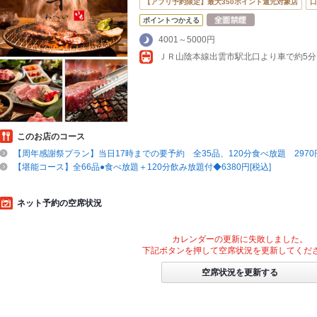
【アプリ予約限定】最大350ポイント還元対象店
口
ポイントつかえる
4001～5000円
ＪＲ山陰本線出雲市駅北口より車で約5分
このお店のコース
【周年感謝祭プラン】当日17時までの要予約 全35品、120分食べ放題 2970円
【堪能コース】全66品●食べ放題＋120分飲み放題付◆6380円[税込]
ネット予約の空席状況
カレンダーの更新に失敗しました。
下記ボタンを押して空席状況を更新してくだ
空席状況を更新する