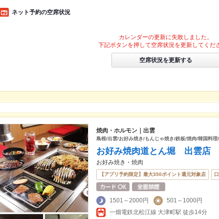
ネット予約の空席状況
カレンダーの更新に失敗しました。
下記ボタンを押して空席状況を更新してくだ
空席状況を更新する
焼肉・ホルモン｜出雲
島根/出雲/お好み焼き/もんじゃ焼き/鉄板/焼肉/韓国料理
お好み焼肉道とん堀 出雲店
お好み焼き・焼肉
【アプリ予約限定】最大350ポイント還元対象店
口
1501～2000円
501～1000円
一畑電鉄北松江線 大津町駅 徒歩14分