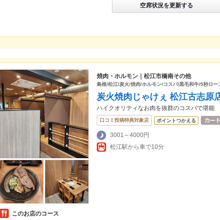
空席状況を更新する
焼肉・ホルモン｜松江市橋南その他
島根/松江/炭火/焼肉/ホルモン/コスパ/黒毛和牛/5秒ロー
炭火焼肉じゃけぇ 松江古志原
ハイクオリティなお肉を抜群のコスパで堪能
口コミ投稿特典対象店
ポイントつかえる
3001～4000円
松江駅から車で10分
このお店のコース