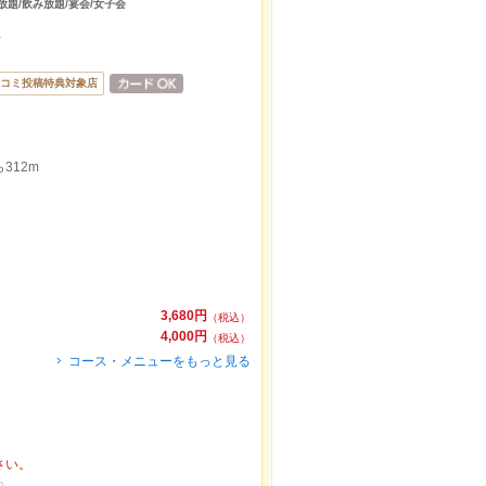
放題/飲み放題/宴会/女子会
ム
コミ投稿特典対象店
312m
3,680円
（税込）
4,000円
（税込）
コース・メニューをもっと見る
さい。