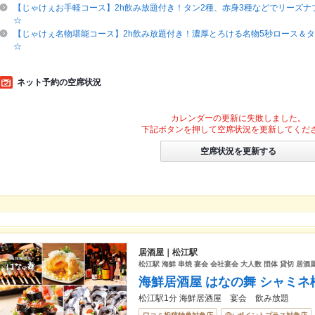
【じゃけぇお手軽コース】2h飲み放題付き！タン2種、赤身3種などでリーズナ
☆
【じゃけぇ名物堪能コース】2h飲み放題付き！濃厚とろける名物5秒ロース＆タ
☆
ネット予約の空席状況
カレンダーの更新に失敗しました。
下記ボタンを押して空席状況を更新してくだ
空席状況を更新する
居酒屋｜松江駅
松江駅 海鮮 串焼 宴会 会社宴会 大人数 団体 貸切 居酒屋
海鮮居酒屋 はなの舞 シャミネ
松江駅1分 海鮮居酒屋 宴会 飲み放題