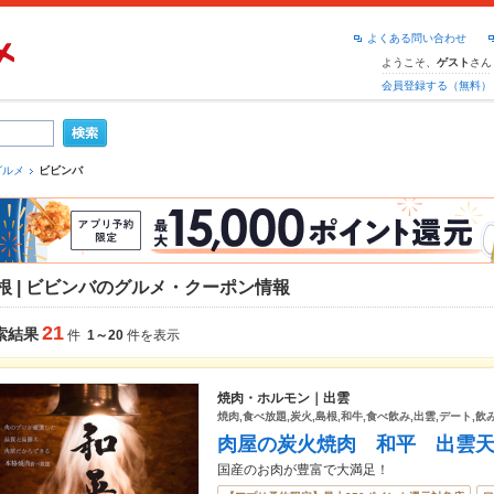
よくある問い合わせ
ようこそ、
さん
ゲスト
会員登録する（無料）
グルメ
ビビンバ
根 | ビビンバのグルメ・クーポン情報
21
索結果
件
1～20
件を表示
焼肉・ホルモン｜出雲
焼肉,食べ放題,炭火,島根,和牛,食べ飲み,出雲,デート,飲
肉屋の炭火焼肉 和平 出雲
国産のお肉が豊富で大満足！