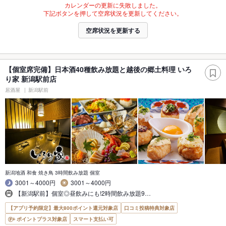
カレンダーの更新に失敗しました。
下記ボタンを押して空席状況を更新してください。
空席状況を更新する
【個室席完備】日本酒40種飲み放題と越後の郷土料理 いろ
り家 新潟駅前店
居酒屋
新潟駅前
新潟地酒 和食 焼き鳥 3時間飲み放題 個室
3001～4000円
3001～4000円
【新潟駅前】個室◎昼飲みにも!2時間飲み放題9…
【アプリ予約限定】最大800ポイント還元対象店
口コミ投稿特典対象店
ポイントプラス対象店
スマート支払い可