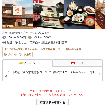
和食・海鮮料理を中心とした多彩なメニュー
1501～2000円
1001～1500円
新発田駅より三日市方面へ｡富士薬品新発田営業…
【アプリ予約限定】最大350ポイント還元対象店
口コミ投稿特典対象店
ポイントプラス対象店
クーポン
コース
【平日限定】 飲み放題付きコースご予約の方★コース料金から500円引
き！
カレンダーの更新に失敗しました。
下記ボタンを押して空席状況を更新してください。
空席状況を更新する