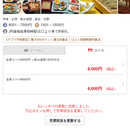
和食・会席・飲み放題・宴会・法要
6001～7000円
1001～1500円
JR越後線東柏崎駅出口より車で約8分｡
【アプリ予約限定】最大350ポイント還元対象店
口コミ投稿特典対象店
クーポン
コース
会席コース6000円 ＋飲み放題120分付き
8,000円
（税込）
会席コース6000円
6,000円
（税込）
カレンダーの更新に失敗しました。
下記ボタンを押して空席状況を更新してください。
空席状況を更新する