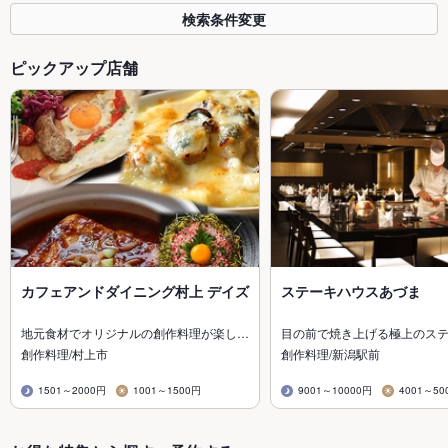
検索条件変更
ピックアップ店舗
カフェアンドダイニング村上 デイズ
ステーキハウスあづま
地元食材でオリジナルの創作料理が楽し…
目の前で焼き上げる極上のス
創作料理/村上市
創作料理/新潟駅前
1501～2000円
1001～1500円
9001～10000円
4001～50