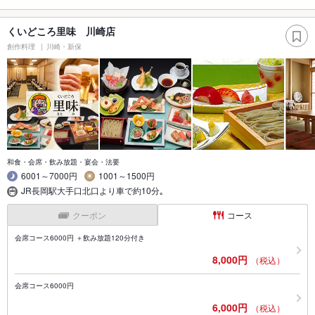
くいどころ里味 川崎店
創作料理
川崎・新保
和食・会席・飲み放題・宴会・法要
6001～7000円
1001～1500円
JR長岡駅大手口北口より車で約10分｡
クーポン
コース
会席コース6000円 ＋飲み放題120分付き
8,000円
（税込）
会席コース6000円
6,000円
（税込）