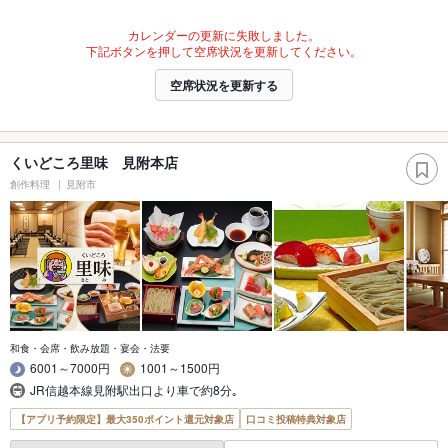
カレンダーの更新に失敗しました。
下記ボタンを押して空席状況を更新してください。
空席状況を更新する
くいどころ里味 見附本店
創作料理
見附市
和食・会席・飲み放題・宴会・法要
6001～7000円
1001～1500円
JR信越本線見附駅出口より車で約8分｡
【アプリ予約限定】最大350ポイント還元対象店
口コミ投稿特典対象店