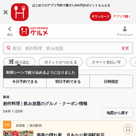
はじめてのアプリ予約で最大
1,000円分ポイントもらえる
ダウンロード
アプリで開く
戻る
マイメニュー
新潟 創作料理 飲み放題
変更
絞り込む
ポイントがつかえる
スマート支払い可
今日予約できる
明日予約できる
日時指定
新潟
創作料理 | 飲み放題のグルメ・クーポン情報
54件 1-20件
地図から探す
PR
居酒屋
新潟駅前
酒菜の隠れ家 月あかり新潟駅前店