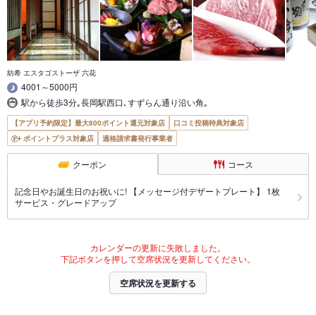
紡希 エスタゴストーザ 六花
4001～5000円
駅から徒歩3分｡長岡駅西口､すずらん通り沿い角｡
【アプリ予約限定】最大800ポイント還元対象店
口コミ投稿特典対象店
ポイントプラス対象店
適格請求書発行事業者
クーポン
コース
記念日やお誕生日のお祝いに! 【メッセージ付デザートプレート】 1枚
サービス・グレードアップ
カレンダーの更新に失敗しました。
下記ボタンを押して空席状況を更新してください。
空席状況を更新する