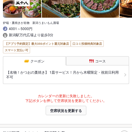
炉端・藁焼きが名物 新潟うまいもん酒場
4001～5000円
新潟駅万代広場より徒歩3分
【アプリ予約限定】最大350ポイント還元対象店
口コミ投稿特典対象店
スマート支払い可
クーポン
コース
【名物！かつおの藁焼き】 1皿サービス！月から木曜限定・祝前日利用
不可
カレンダーの更新に失敗しました。
下記ボタンを押して空席状況を更新してください。
空席状況を更新する