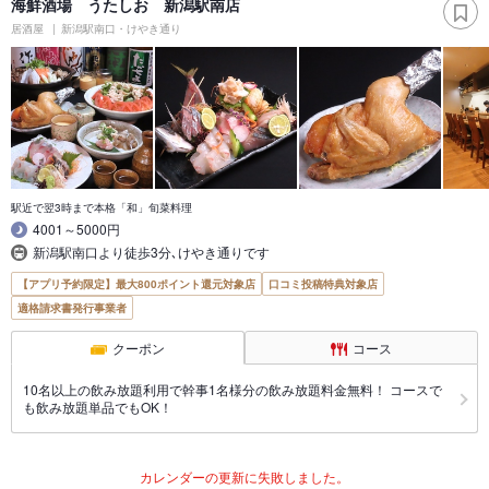
海鮮酒場 うたしお 新潟駅南店
居酒屋
新潟駅南口・けやき通り
駅近で翌3時まで本格「和」旬菜料理
4001～5000円
新潟駅南口より徒歩3分､けやき通りです
【アプリ予約限定】最大800ポイント還元対象店
口コミ投稿特典対象店
適格請求書発行事業者
クーポン
コース
10名以上の飲み放題利用で幹事1名様分の飲み放題料金無料！ コースで
も飲み放題単品でもOK！
カレンダーの更新に失敗しました。