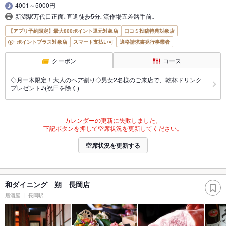
4001～5000円
新潟駅万代口正面､直進徒歩5分｡流作場五差路手前｡
【アプリ予約限定】最大800ポイント還元対象店
口コミ投稿特典対象店
ポイントプラス対象店
スマート支払い可
適格請求書発行事業者
クーポン
コース
◇月ー木限定！大人のペア割り◇男女2名様のご来店で、乾杯ドリンク
プレゼント♪(祝日を除く)
カレンダーの更新に失敗しました。
下記ボタンを押して空席状況を更新してください。
空席状況を更新する
和ダイニング 朔 長岡店
居酒屋
長岡駅