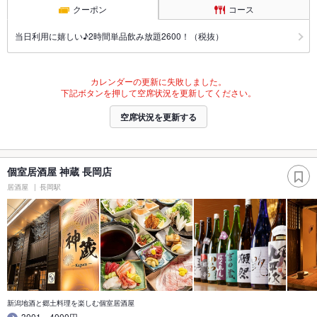
クーポン
コース
当日利用に嬉しい♪2時間単品飲み放題2600！（税抜）
カレンダーの更新に失敗しました。
下記ボタンを押して空席状況を更新してください。
空席状況を更新する
個室居酒屋 神蔵 長岡店
居酒屋
長岡駅
新潟地酒と郷土料理を楽しむ個室居酒屋
3001～4000円