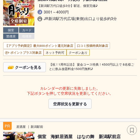
【新潟駅万代口徒歩3分】駅近、個室完備♪
3001～4000円
JR新潟駅万代広場(東側)出口より徒歩約3分
個室
カード
禁煙席
喫煙席
【アプリ予約限定】最大800ポイント還元対象店
口コミ投稿特典対象店
ポイントプラス対象店
ネット予約可
クーポンあり
【祝！1周年記念】 宴会コース特典！4500円以上で 8名様ご
クーポンを見る
とに飲み放題料金1500円無料♪
カレンダーの更新に失敗しました。
下記ボタンを押して空席状況を更新してください。
空席状況を更新する
PR
居酒屋
新潟駅前
個室 海鮮居酒屋 はなの舞 新潟駅前店