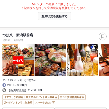
カレンダーの更新に失敗しました。
下記ボタンを押して空席状況を更新してください。
空席状況を更新する
つぼ八 新潟駅前店
居酒屋
新潟駅前
旨い！安い！元気！なつぼ八♪
2001～3000円
【新潟駅直結】ｶﾞﾚｯｿﾋﾞﾙ3F
【アプリ予約限定】最大350ポイント還元対象店
口コミ投稿特典対象店
ポイントプラス対象店
スマート支払い可