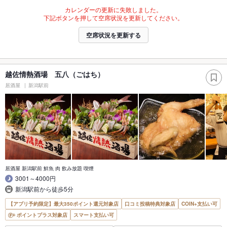
カレンダーの更新に失敗しました。
下記ボタンを押して空席状況を更新してください。
空席状況を更新する
越佐情熱酒場 五八（ごはち）
居酒屋
新潟駅前
居酒屋 新潟駅前 鮮魚 肉 飲み放題 喫煙
3001～4000円
新潟駅前から徒歩5分
【アプリ予約限定】最大350ポイント還元対象店
口コミ投稿特典対象店
COIN+支払い可
ポイントプラス対象店
スマート支払い可