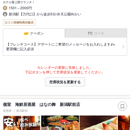
ホテル最上階でランチ！
1501～2000円
新潟駅【万代口】から徒歩5分/弁天公園向かい
口コミ投稿特典対象店
クーポン
コース
【フレンチコース】デザートにご希望のメッセージをお入れします♪※
要望欄に記入必須
カレンダーの更新に失敗しました。
下記ボタンを押して空席状況を更新してください。
空席状況を更新する
個室 海鮮居酒屋 はなの舞 新潟駅前店
居酒屋
新潟駅前