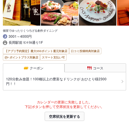
個室でゆったりくつろげる創作ダイニング
3001～4000円
長岡駅前 ｾﾝﾄﾗﾙ通り1F
【アプリ予約限定】最大350ポイント還元対象店
口コミ投稿特典対象店
ポイントプラス対象店
スマート支払い可
クーポン
コース
120分飲み放題！100種以上の豊富なドリンクが おひとり様2300
円！！
カレンダーの更新に失敗しました。
下記ボタンを押して空席状況を更新してください。
空席状況を更新する