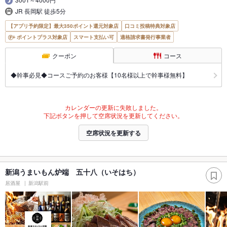
JR 長岡駅 徒歩5分
【アプリ予約限定】最大350ポイント還元対象店
口コミ投稿特典対象店
ポイントプラス対象店
スマート支払い可
適格請求書発行事業者
クーポン
コース
◆幹事必見◆コースご予約のお客様【10名様以上で幹事様無料】
カレンダーの更新に失敗しました。
下記ボタンを押して空席状況を更新してください。
空席状況を更新する
新潟うまいもん炉端 五十八（いそはち）
居酒屋
新潟駅前