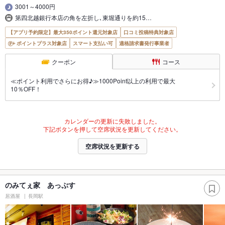
3001～4000円
第四北越銀行本店の角を左折し､東堀通りを約15…
【アプリ予約限定】最大350ポイント還元対象店
口コミ投稿特典対象店
ポイントプラス対象店
スマート支払い可
適格請求書発行事業者
クーポン
コース
≪ポイント利用でさらにお得♪≫1000Point以上の利用で最大
10％OFF！
カレンダーの更新に失敗しました。
下記ボタンを押して空席状況を更新してください。
空席状況を更新する
のみてぇ家 あっぷす
居酒屋
長岡駅