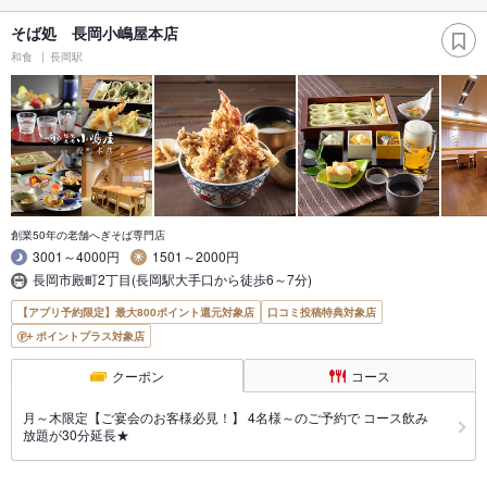
そば処 長岡小嶋屋本店
和食
長岡駅
創業50年の老舗へぎそば専門店
3001～4000円
1501～2000円
長岡市殿町2丁目(長岡駅大手口から徒歩6～7分)
【アプリ予約限定】最大800ポイント還元対象店
口コミ投稿特典対象店
ポイントプラス対象店
クーポン
コース
月～木限定【ご宴会のお客様必見！】 4名様～のご予約で コース飲み
放題が30分延長★