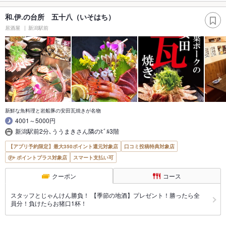
和.伊.の台所 五十八（いそはち）
居酒屋
新潟駅前
新鮮な魚料理と岩船豚の安田瓦焼きが名物
4001～5000円
新潟駅前2分､ううまきさん隣のﾋﾞﾙ3階
【アプリ予約限定】最大350ポイント還元対象店
口コミ投稿特典対象店
ポイントプラス対象店
スマート支払い可
クーポン
コース
スタッフとじゃんけん勝負！ 【季節の地酒】プレゼント！勝ったら全
員分！負けたらお猪口1杯！