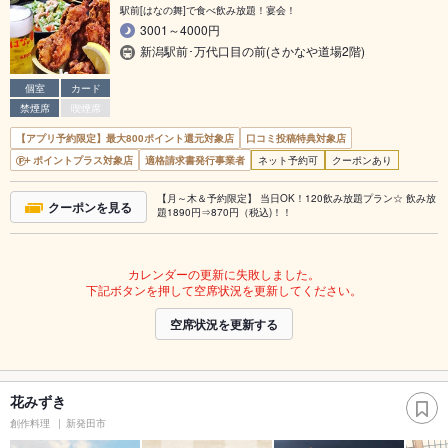
駅前[はなの舞]で食べ飲み放題！宴会！
3001～4000円
新潟駅前･万代口目の前(さかなや道場2階)
個室
カード
禁煙席
喫煙席
【アプリ予約限定】最大800ポイント還元対象店
口コミ投稿特典対象店
ポイントプラス対象店
適格請求書発行事業者
ネット予約可
クーポンあり
【月～木＆予約限定】 当日OK！120飲み放題プラン☆ 飲み放
クーポンを見る
題1890円⇒870円（税込)！！
カレンダーの更新に失敗しました。
下記ボタンを押して空席状況を更新してください。
空席状況を更新する
花みずき
創作料理
新発田市