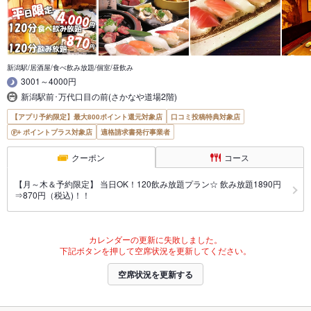
新潟駅/居酒屋/食べ飲み放題/個室/昼飲み
3001～4000円
新潟駅前･万代口目の前(さかなや道場2階)
【アプリ予約限定】最大800ポイント還元対象店
口コミ投稿特典対象店
ポイントプラス対象店
適格請求書発行事業者
クーポン
コース
【月～木＆予約限定】 当日OK！120飲み放題プラン☆ 飲み放題1890円
⇒870円（税込)！！
カレンダーの更新に失敗しました。
下記ボタンを押して空席状況を更新してください。
空席状況を更新する