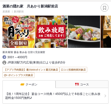
酒菜の隠れ家 月あかり新潟駅前店
居酒屋
新潟駅前
新潟 駅前 宴会 飲み会 仕切り完全個室
3001～4000円
JR新潟駅万代広場(東側)出口より徒歩約3分
【アプリ予約限定】最大800ポイント還元対象店
口コミ投稿特典対象店
ポイントプラス対象店
クーポン
コース
【祝！1周年記念】 宴会コース特典！4500円以上で 8名様ごとに飲み放
題料金1500円無料♪