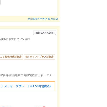
富山名物と串カツ 銀 富山店
会 誕生日 記念日 ワイン 創作
コミ投稿特典対象店
ポイントプラス対象店
富山地鉄市内線地鉄ビル前駅出口より徒歩約4分/富山地鉄市内線電鉄富山駅・エスタ前駅出口より徒歩約4分
メッセージプレート⇒1,500円(税込)