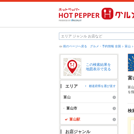
前のページへ戻る
グルメ・予約情報 全国
富山
この検索結果を
地図表示で見る
富
エリア
都道府県を選び直す
富
を
西
富山
漬
中
富山市
検
富山駅
お店ジャンル