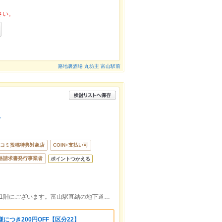
さい。
路地裏酒場 丸坊主 富山駅前
店
コミ投稿特典対象店
COIN+支払い可
格請求書発行事業者
ポイントつかえる
富山駅の正面徒歩3分。シックビルの地下1階にございます。富山駅直結の地下道もご利用いただけます。
につき200円OFF【区分22】