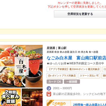
カレンダーの更新に失敗しました。
下記ボタンを押して空席状況を更新してくだ
空席状況を更新する
居酒屋｜富山駅
居酒屋 飲放 飲み放題 誕生日 肉 焼き鳥 食べ放題
なごみ白木屋 富山南口駅前
★ゆったりお得★WEB予約限定コース受付中
【アプリ予約限定】最大800ポイント還元対象店
口
ポイントプラス対象店
スマート支払い可
適
2001～3000円
2時間食べ飲み放題お1人様