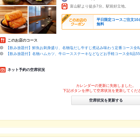
富山駅より徒歩7分。駅前好立地。
平日限定コースご注文10名
無料
このお店のコース
【飲み放題付】鮮魚お刺身盛り、名物塩だし牛すじ煮込み味わう定番コース全8品6
【飲み放題付】名物ハムカツ、牛ロースステーキなどなどお手軽コース全8品550
ネット予約の空席状況
カレンダーの更新に失敗しました。
下記ボタンを押して空席状況を更新してくだ
空席状況を更新する