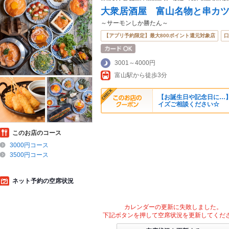
大衆居酒屋 富山名物と串カ
～サーモンしか勝たん～
【アプリ予約限定】最大800ポイント還元対象店
口
3001～4000円
富山駅から徒歩3分
【お誕生日や記念日に…】
イズご相談ください☆
このお店のコース
3000円コース
3500円コース
ネット予約の空席状況
カレンダーの更新に失敗しました。
下記ボタンを押して空席状況を更新してくだ