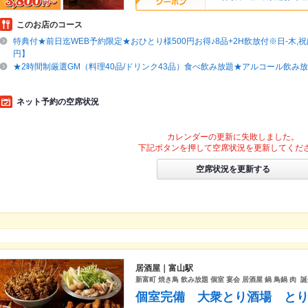
このお店のコース
特典付★前日迄WEB予約限定★おひとり様500円お得♪8品+2H飲放付※日-木,祝は
円】
★2時間制厳選GM（料理40品/ドリンク43品）食べ飲み放題★アルコール飲み放
ネット予約の空席状況
カレンダーの更新に失敗しました。
下記ボタンを押して空席状況を更新してくだ
空席状況を更新する
居酒屋｜富山駅
新富町 焼き鳥 飲み放題 個室 宴会 居酒屋 鍋 鳥鍋 肉 
個室完備 大衆とり酒場 と