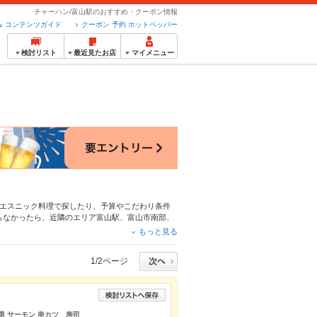
チャーハン/富山駅のおすすめ・クーポン情報
コンテンツガイド
クーポン 予約 ホットペッパー
検討リスト
最近見たお店
マイメニュー
エスニック料理
で探したり、予算やこだわり条件
らなかったら、近隣のエリア
富山駅
、
富山市南部
、
ポンはもちろん、こだわりメニュー
からあげ
、
お茶
もっと見る
間使える簡単便利なネット予約が使えるお店も拡大
ットペッパーグルメをご利用ください。
1/2ページ
放題 サーモン 串カツ 寿司