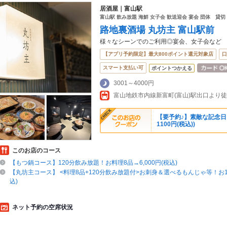
居酒屋｜富山駅
富山駅 飲み放題 海鮮 女子会 歓送迎会 宴会 団体 貸切
路地裏酒場 丸坊主 富山駅前
様々なシーンでのご利用◎宴会、女子会など
【アプリ予約限定】最大800ポイント還元対象店
口
スマート支払い可
ポイントつかえる
3001～4000円
富山地鉄市内線新富町(富山)駅出口より徒
【要予約♪】素敵な記念日
1100円(税込))
このお店のコース
【もつ鍋コース】120分飲み放題！お料理8品→6,000円(税込)
【丸坊主コース】 <料理8品+120分飲み放題付>お刺身＆選べるもんじゃ等！お1人
込)
ネット予約の空席状況