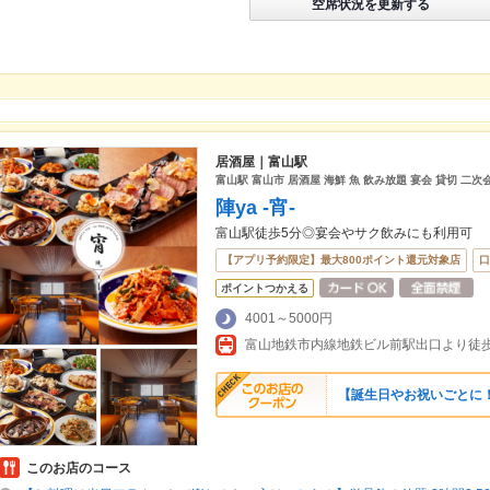
空席状況を更新する
居酒屋｜富山駅
富山駅 富山市 居酒屋 海鮮 魚 飲み放題 宴会 貸切 二次
陣ya -宵-
富山駅徒歩5分◎宴会やサク飲みにも利用可
【アプリ予約限定】最大800ポイント還元対象店
口
ポイントつかえる
4001～5000円
【誕生日やお祝いごとに！】
このお店のコース