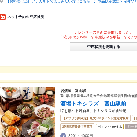
【お料理は当日アラカルトで楽しみたい方はこちら！】単品飲み放題 2時間2,500
ネット予約の空席状況
カレンダーの更新に失敗しました。
下記ボタンを押して空席状況を更新してくだ
空席状況を更新する
居酒屋｜富山駅
富山駅/居酒屋/飲み放題/女子会/地酒/海鮮/誕生日/肉/創
酒場トキシラズ 富山駅前
時を忘れる居酒屋、トキシラズが新登場！
【アプリ予約限定】最大800ポイント還元対象店
口
適格請求書発行事業者
ポイントつかえる
3001～4000円