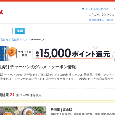
よくある問い合わせ
ようこそ、
さん
ゲスト
会員登録する（無料）
富山市
富山駅 グルメ
チャーハン
山駅 | チャーハンのグルメ・クーポン情報
山駅 チャーハンのお店一覧です。富山駅でおすすめの料理ジャンル
居酒屋
、
中華
、
アジア・
指定すれば、シーンや気分に合ったお店がサクサク探せます。ご希望に合ったお店が見つか
町・総曲輪・桜木町
もチェックしてみてください。ホットペッパーグルメなら、お得なクー
け
、
エビ料理
や季節のおすすめ料理など、お店の最新情報をご紹介しているので安心！24時
です。友達どうしの飲み会にも、会社の宴会にも、デートやパーティーにもお得に便利にホ
21
索結果
件
1～20
件を表示
居酒屋｜富山駅
富山 女子会 誕生日 居酒屋 食べ放題 海鮮 個室 飲み