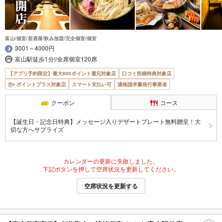
富山/個室/居酒屋/飲み放題/完全個室/個室
3001～4000円
富山駅徒歩1分!/全席個室120席
【アプリ予約限定】最大800ポイント還元対象店
口コミ投稿特典対象店
ポイントプラス対象店
スマート支払い可
適格請求書発行事業者
クーポン
コース
【誕生日・記念日特典】メッセージ入りデザートプレート無料贈呈！大
切な方へサプライズ
カレンダーの更新に失敗しました。
下記ボタンを押して空席状況を更新してください。
空席状況を更新する