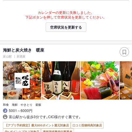
カレンダーの更新に失敗しました。
下記ボタンを押して空席状況を更新してください。
空席状況を更新する
海鮮と炭火焼き 暖座
富山駅
居酒屋
和食 海鮮 やきとり 釜飯
5001～6000円
富山駅から徒歩3分です｡CIC様のすぐ裏です｡
【アプリ予約限定】最大800ポイント還元対象店
口コミ投稿特典対象店
ポイントプラス対象店
適格請求書発行事業者