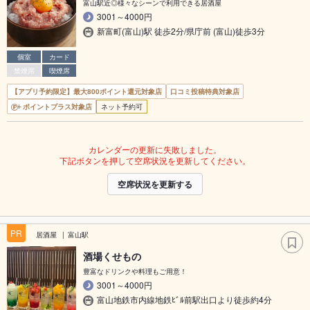
富山駅近◎様々なシーンで利用できる居酒屋
3001～4000円
新富町(富山)駅 徒歩2分/県庁前 (富山)徒歩3分
個室
カード
禁煙席
喫煙席
【アプリ予約限定】最大800ポイント還元対象店
口コミ投稿特典対象店
ポイントプラス対象店
ネット予約可
カレンダーの更新に失敗しました。
下記ボタンを押して空席状況を更新してください。
空席状況を更新する
PR
居酒屋
富山駅
酒場くせもの
豊富なドリンクや料理もご用意！
3001～4000円
富山地鉄市内線地鉄ﾋﾞﾙ前駅出口より徒歩約4分