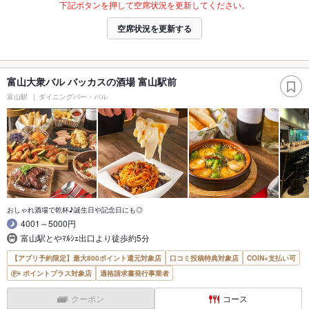
下記ボタンを押して空席状況を更新してください。
空席状況を更新する
富山大衆バル バッカスの酒場 富山駅前
富山駅
ダイニングバー・バル
おしゃれ酒場で乾杯♪誕生日や記念日にも◎
4001～5000円
富山駅とやﾏﾙｼｪ出口より徒歩約5分
【アプリ予約限定】最大800ポイント還元対象店
口コミ投稿特典対象店
COIN+支払い可
ポイントプラス対象店
適格請求書発行事業者
クーポン
コース