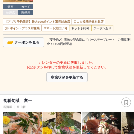
個室
カード
禁煙席
喫煙席
【アプリ予約限定】最大800ポイント還元対象店
口コミ投稿特典対象店
ポイントプラス対象店
スマート支払い可
ネット予約可
クーポンあり
【要予約♪】素敵な記念日に「バースデープレート」ご用意(料
クーポンを見る
金：1100円(税込))
カレンダーの更新に失敗しました。
下記ボタンを押して空席状況を更新してください。
空席状況を更新する
食肴旬菜 富一
居酒屋
富山駅