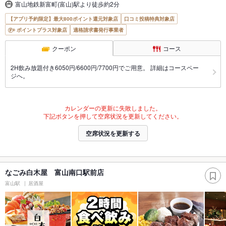
富山地鉄新富町(富山)駅より徒歩約2分
【アプリ予約限定】最大800ポイント還元対象店
口コミ投稿特典対象店
ポイントプラス対象店
適格請求書発行事業者
クーポン
コース
2H飲み放題付き6050円/6600円/7700円でご用意。 詳細はコースペー
ジへ。
カレンダーの更新に失敗しました。
下記ボタンを押して空席状況を更新してください。
空席状況を更新する
なごみ白木屋 富山南口駅前店
富山駅
居酒屋