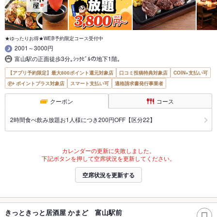
★ゆったりお得★WEB予約限定コース受付中
2001～3000円
富山駅の正面徒歩3分｡ｼｯｸﾋﾞﾙの地下1階｡
【アプリ予約限定】最大800ポイント還元対象店
口コミ投稿特典対象店
COIN+支払い可
ポイントプラス対象店
スマート支払い可
適格請求書発行事業者
クーポン
コース
2時間食べ飲み放題お1人様につき200円OFF【区分22】
カレンダーの更新に失敗しました。
下記ボタンを押して空席状況を更新してください。
空席状況を更新する
きっときっと居酒屋 かまど 富山駅前