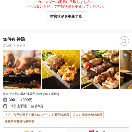
カレンダーの更新に失敗しました。
下記ボタンを押して空席状況を更新してください。
空席状況を更新する
無何有 神鶏
富山駅
居酒屋
東京で人気の鶏料理専門店/焼き鳥＆水炊き
3001～4000円
JR富山駅南口徒歩5分
【アプリ予約限定】最大800ポイント還元対象店
口コミ投稿特典対象店
適格請求書発行事業者
クーポン
コース