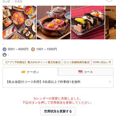
富山駅
居酒屋
-
3001～4000円
1001～1500円
-
【アプリ予約限定】最大800ポイント還元対象店
口コミ投稿特典対象店
COIN+支払い可
クーポン
コース
【飲み放題付コース利用】6名様以上で幹事様1名無料
カレンダーの更新に失敗しました。
下記ボタンを押して空席状況を更新してください。
空席状況を更新する