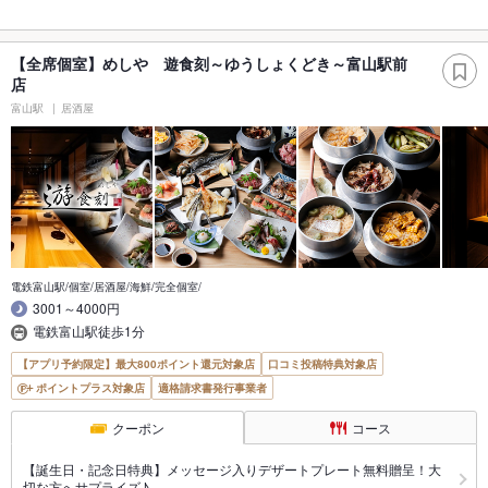
【全席個室】めしや 遊食刻～ゆうしょくどき～富山駅前
店
富山駅
居酒屋
電鉄富山駅/個室/居酒屋/海鮮/完全個室/
3001～4000円
電鉄富山駅徒歩1分
【アプリ予約限定】最大800ポイント還元対象店
口コミ投稿特典対象店
ポイントプラス対象店
適格請求書発行事業者
クーポン
コース
【誕生日・記念日特典】メッセージ入りデザートプレート無料贈呈！大
切な方へサプライズ♪