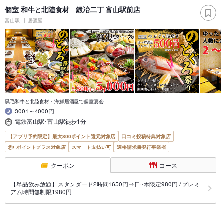
個室 和牛と北陸食材 鍛冶二丁 富山駅前店
富山駅
居酒屋
黒毛和牛と北陸食材・海鮮居酒屋で個室宴会
3001～4000円
電鉄富山駅･富山駅徒歩1分
【アプリ予約限定】最大800ポイント還元対象店
口コミ投稿特典対象店
ポイントプラス対象店
スマート支払い可
適格請求書発行事業者
クーポン
コース
【単品飲み放題】スタンダード2時間1650円⇒日~木限定980円 / プレミ
アム時間無制限1980円