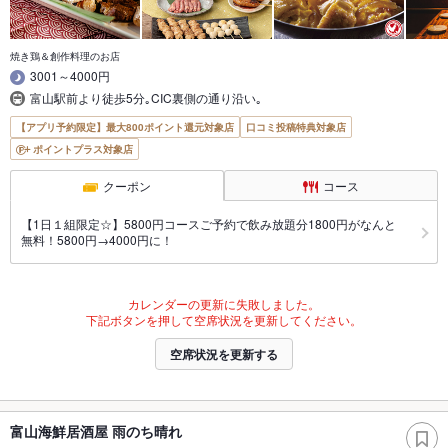
焼き鶏＆創作料理のお店
3001～4000円
富山駅前より徒歩5分｡CIC裏側の通り沿い｡
【アプリ予約限定】最大800ポイント還元対象店
口コミ投稿特典対象店
ポイントプラス対象店
クーポン
コース
【1日１組限定☆】5800円コースご予約で飲み放題分1800円がなんと
無料！5800円→4000円に！
カレンダーの更新に失敗しました。
下記ボタンを押して空席状況を更新してください。
空席状況を更新する
富山海鮮居酒屋 雨のち晴れ