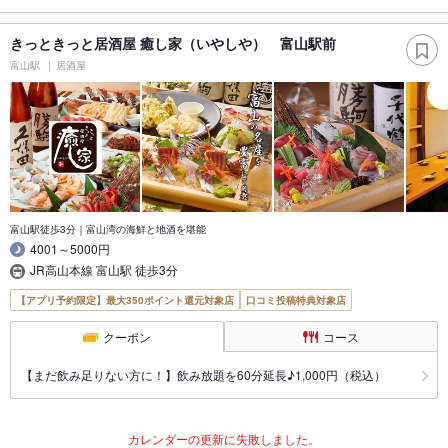
きっときっと居酒屋 癒し家（いやしや） 富山駅前
富山駅
居酒屋
富山駅徒歩3分｜富山湾の海鮮と地酒を堪能
4001～5000円
JR高山本線 富山駅 徒歩3分
【アプリ予約限定】最大350ポイント還元対象店
口コミ投稿特典対象店
クーポン
コース
【まだ飲み足りない方に！】飲み放題を60分延長♪1,000円（税込）
カレンダーの更新に失敗しました。