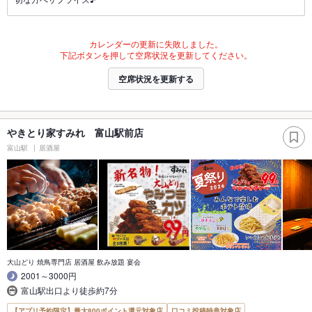
カレンダーの更新に失敗しました。
下記ボタンを押して空席状況を更新してください。
空席状況を更新する
やきとり家すみれ 富山駅前店
富山駅
居酒屋
大山どり 焼鳥専門店 居酒屋 飲み放題 宴会
2001～3000円
富山駅出口より徒歩約7分
【アプリ予約限定】最大800ポイント還元対象店
口コミ投稿特典対象店