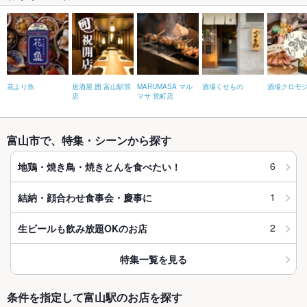
花より魚
居酒屋 囲 富山駅前
MARUMASA マル
酒場くせもの
酒場クロモ
店
マサ 荒町店
富山市で、特集・シーンから探す
6
地鶏・焼き鳥・焼きとんを食べたい！
1
結納・顔合わせ食事会・慶事に
2
生ビールも飲み放題OKのお店
特集一覧を見る
条件を指定して富山駅のお店を探す