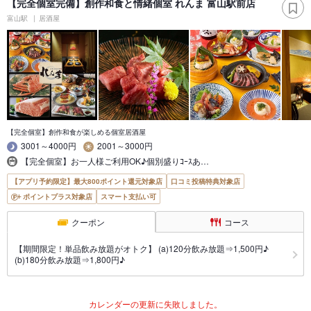
【完全個室完備】創作和食と情緒個室 れんま 富山駅前店
富山駅
居酒屋
【完全個室】創作和食が楽しめる個室居酒屋
3001～4000円
2001～3000円
【完全個室】お一人様ご利用OK♪個別盛りｺｰｽあ…
【アプリ予約限定】最大800ポイント還元対象店
口コミ投稿特典対象店
ポイントプラス対象店
スマート支払い可
クーポン
コース
【期間限定！単品飲み放題がオトク】 (a)120分飲み放題⇒1,500円♪
(b)180分飲み放題⇒1,800円♪
カレンダーの更新に失敗しました。