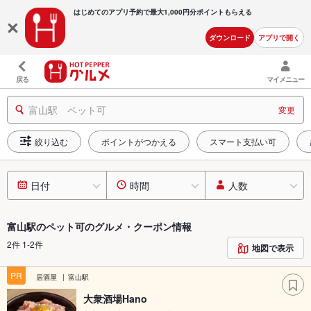
はじめてのアプリ予約で最大
1,000円分ポイントもらえる
ダウンロード
アプリで開く
戻る
マイメニュー
富山駅 ペット可
変更
絞り込む
ポイントがつかえる
スマート支払い可
日付
時間
人数
富山駅のペット可のグルメ・クーポン情報
2件 1-2件
地図で表示
PR
居酒屋
富山駅
大衆酒場Hano