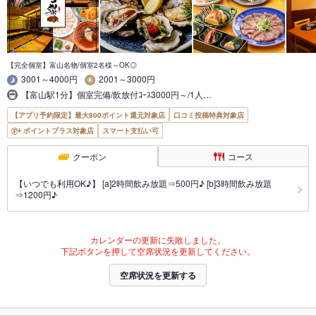
【完全個室】富山名物/個室2名様～OK◎
3001～4000円
2001～3000円
【富山駅1分】個室完備/飲放付ｺｰｽ3000円～/1人…
【アプリ予約限定】最大800ポイント還元対象店
口コミ投稿特典対象店
ポイントプラス対象店
スマート支払い可
クーポン
コース
【いつでも利用OK♪】 [a]2時間飲み放題⇒500円♪ [b]3時間飲み放題
⇒1200円♪
カレンダーの更新に失敗しました。
下記ボタンを押して空席状況を更新してください。
空席状況を更新する