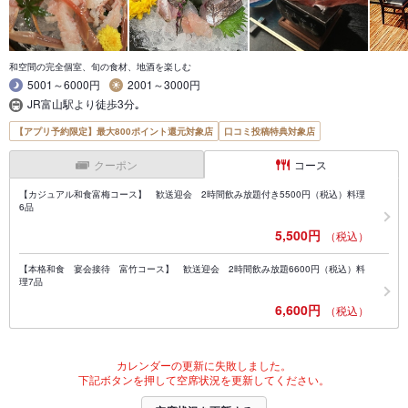
和空間の完全個室、旬の食材、地酒を楽しむ
5001～6000円
2001～3000円
JR富山駅より徒歩3分｡
【アプリ予約限定】最大800ポイント還元対象店
口コミ投稿特典対象店
クーポン
コース
【カジュアル和食富梅コース】 歓送迎会 2時間飲み放題付き5500円（税込）料理
6品
5,500円
（税込）
【本格和食 宴会接待 富竹コース】 歓送迎会 2時間飲み放題6600円（税込）料
理7品
6,600円
（税込）
カレンダーの更新に失敗しました。
下記ボタンを押して空席状況を更新してください。