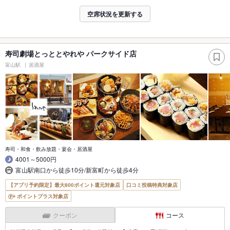
空席状況を更新する
寿司劇場とっととやれや パークサイド店
富山駅
居酒屋
寿司・和食・飲み放題・宴会・居酒屋
4001～5000円
富山駅南口から徒歩10分/新富町から徒歩4分
【アプリ予約限定】最大800ポイント還元対象店
口コミ投稿特典対象店
ポイントプラス対象店
クーポン
コース