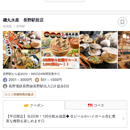
磯丸水産 長野駅前店
居酒屋
長野駅
長野駅から徒歩2分！365日24時間営業中◎
2001～3000円
501～1000円
長野電鉄長野線長野駅出入口3 徒歩2分
口コミ投稿特典対象店
クーポン
コース
【平日限定】当日OK！120分飲み放題◆ 生ビールやハイボール含む豊
富な種類を楽しめます◎