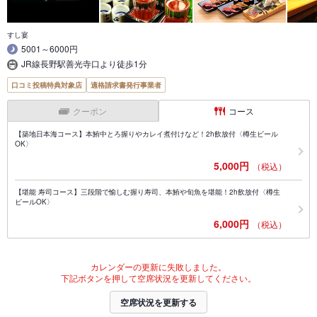
すし宴
5001～6000円
JR線長野駅善光寺口より徒歩1分
口コミ投稿特典対象店
適格請求書発行事業者
クーポン
コース
【築地日本海コース】本鮪中とろ握りやカレイ煮付けなど！2h飲放付〈樽生ビール
OK〉
5,000円
（税込）
【堪能 寿司コース】三段階で愉しむ握り寿司、本鮪や旬魚を堪能！2h飲放付〈樽生
ビールOK〉
6,000円
（税込）
カレンダーの更新に失敗しました。
下記ボタンを押して空席状況を更新してください。
空席状況を更新する