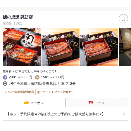
鰻の成瀬 諏訪店
居酒屋
諏訪
鰻を食べる“幸せ”なひと時を心ゆくまで♪
2001～3000円
1501～2000円
JR中央本線上諏訪駅(長野県)より車で12分
口コミ投稿特典対象店
ポイントプラス対象店
クーポン
コース
【ネット予約限定★2名様以上のご予約でご飯大盛り無料に♪】