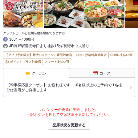
クラフトビールと信州名物を堪能できます◎
3001～4000円
JR長野駅善光寺口より徒歩15分/長野市中央通り…
【アプリ予約限定】最大800ポイント還元対象店
口コミ投稿特典対象店
COIN+支払い可
ポイントプラス対象店
スマート支払い可
クーポン
コース
【幹事様応援クーポン】 お疲れ様です！10名様以上のご予約で 1名様
分は当店がご負担します！
カレンダーの更新に失敗しました。
下記ボタンを押して空席状況を更新してください。
空席状況を更新する