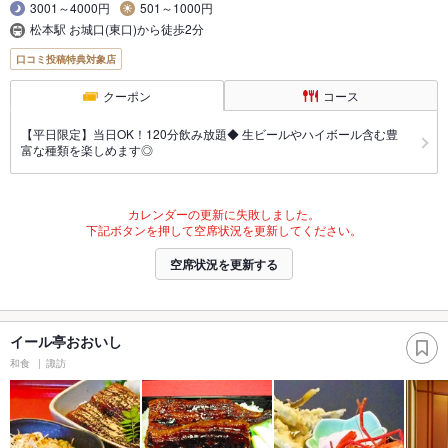
3001～4000円
501～1000円
松本駅 お城口(東口)から徒歩2分
口コミ投稿特典対象店
クーポン
コース
【平日限定】当日OK！120分飲み放題◆ 生ビールやハイボール含む豊
富な種類を楽しめます◎
カレンダーの更新に失敗しました。
下記ボタンを押して空席状況を更新してください。
空席状況を更新する
イール亭おおいし
和食
諏訪