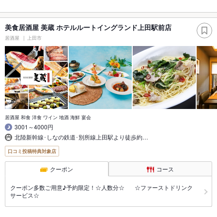
美食居酒屋 美蔵 ホテルルートイングランド上田駅前店
居酒屋
上田市
居酒屋 和食 洋食 ワイン 地酒 海鮮 宴会
3001～4000円
北陸新幹線･しなの鉄道･別所線上田駅より徒歩約…
口コミ投稿特典対象店
クーポン
コース
クーポン多数ご用意♪予約限定！☆人数分☆ ☆ファーストドリンク
サービス☆