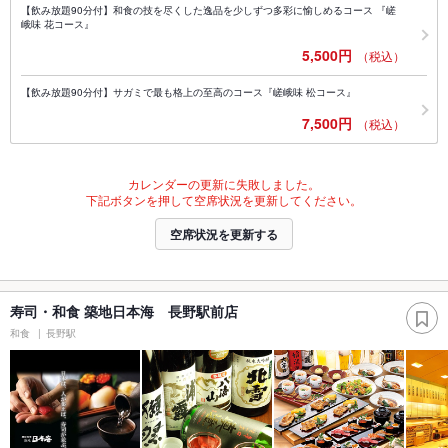
【飲み放題90分付】和食の技を尽くした逸品を少しずつ多彩に愉しめるコース 『嵯
峨味 花コース』
5,500円
（税込）
【飲み放題90分付】サガミで最も格上の至高のコース『嵯峨味 松コース』
7,500円
（税込）
カレンダーの更新に失敗しました。
下記ボタンを押して空席状況を更新してください。
空席状況を更新する
寿司・和食 築地日本海 長野駅前店
和食
長野駅