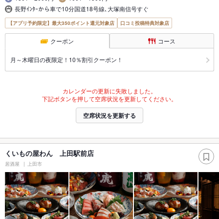
長野ｲﾝﾀｰから車で10分国道18号線､大塚南信号すぐ
【アプリ予約限定】最大350ポイント還元対象店
口コミ投稿特典対象店
クーポン
コース
月～木曜日の夜限定！10％割引クーポン！
カレンダーの更新に失敗しました。
下記ボタンを押して空席状況を更新してください。
空席状況を更新する
くいもの屋わん 上田駅前店
居酒屋
上田市