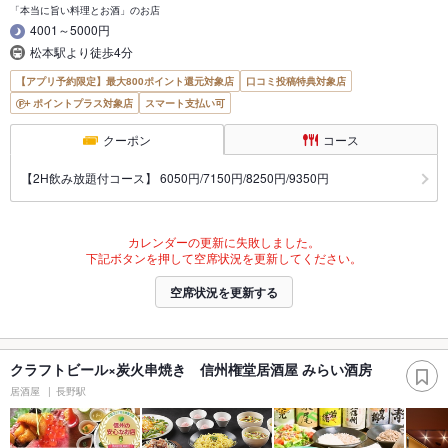
「本当に旨い料理とお酒」のお店
4001～5000円
松本駅より徒歩4分
【アプリ予約限定】最大800ポイント還元対象店
口コミ投稿特典対象店
ポイントプラス対象店
スマート支払い可
クーポン
コース
【2H飲み放題付コース】 6050円/7150円/8250円/9350円
カレンダーの更新に失敗しました。
下記ボタンを押して空席状況を更新してください。
空席状況を更新する
クラフトビール×炭火串焼き 信州権堂居酒屋 みらい酒房
居酒屋
長野駅