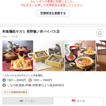
カレンダーの更新に失敗しました。
下記ボタンを押して空席状況を更新してください。
空席状況を更新する
和食麺処サガミ 長野篠ノ井バイパス店
和食
川中島
こだわりのそばを中心とした和食麺処
1501～2000円
1001～1500円
しなの鉄道線,JR篠ﾉ井駅東口より徒歩約32分
口コミ投稿特典対象店
クーポン
コース