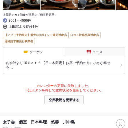
上田駅チカ！和食が得意な「個室居酒屋」
3001～4000円
上田駅より徒歩1分
【アプリ予約限定】最大350ポイント還元対象店
口コミ投稿特典対象店
適格請求書発行事業者
クーポン
コース
お会計より10％ｏｆｆ 【日～木限定】お席ご予約の方に小さな幸せ
を…
カレンダーの更新に失敗しました。
下記ボタンを押して空席状況を更新してください。
空席状況を更新する
女子会 個室 日本料理 悠善 川中島
和食
川中島