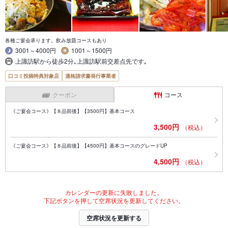
各種ご宴会承ります。飲み放題コースもあり
3001～4000円
1001～1500円
上諏訪駅から徒歩2分｡上諏訪駅前交差点先です｡
口コミ投稿特典対象店
適格請求書発行事業者
クーポン
コース
《ご宴会コース》【８品前後】【3500円】基本コース
3,500円
（税込）
《ご宴会コース》【８品前後】【4500円】基本コースのグレードUP
4,500円
（税込）
カレンダーの更新に失敗しました。
下記ボタンを押して空席状況を更新してください。
空席状況を更新する