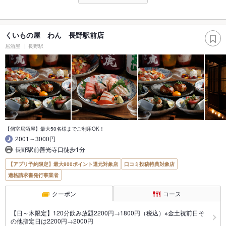
くいもの屋 わん 長野駅前店
居酒屋
長野駅
【個室居酒屋】最大50名様までご利用OK！
2001～3000円
長野駅前善光寺口徒歩1分
【アプリ予約限定】最大800ポイント還元対象店
口コミ投稿特典対象店
適格請求書発行事業者
クーポン
コース
【日～木限定】120分飲み放題2200円→1800円（税込）※金土祝前日そ
の他指定日は2200円→2000円