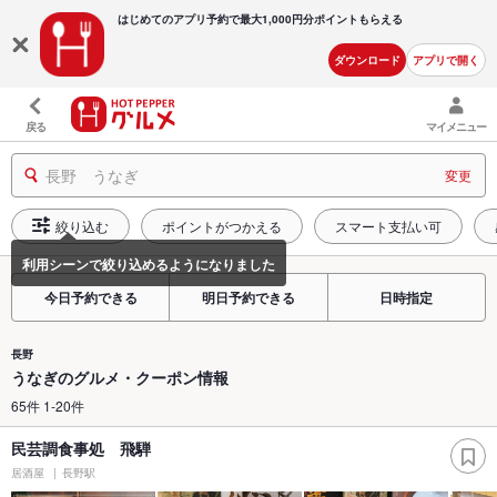
はじめてのアプリ予約で最大
1,000円分ポイントもらえる
ダウンロード
アプリで開く
戻る
マイメニュー
長野 うなぎ
変更
絞り込む
ポイントがつかえる
スマート支払い可
今日予約できる
明日予約できる
日時指定
長野
うなぎのグルメ・クーポン情報
65件 1-20件
民芸調食事処 飛騨
居酒屋
長野駅