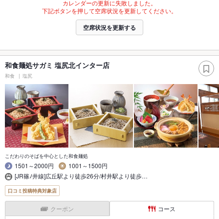
カレンダーの更新に失敗しました。
下記ボタンを押して空席状況を更新してください。
空席状況を更新する
和食麺処サガミ 塩尻北インター店
和食
塩尻
こだわりのそばを中心とした和食麺処
1501～2000円
1001～1500円
[JR篠ﾉ井線]広丘駅より徒歩26分/村井駅より徒歩…
口コミ投稿特典対象店
クーポン
コース