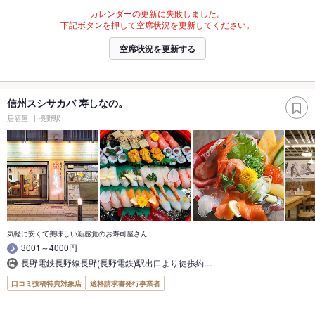
カレンダーの更新に失敗しました。
下記ボタンを押して空席状況を更新してください。
空席状況を更新する
信州スシサカバ 寿しなの。
居酒屋
長野駅
気軽に安くて美味しい新感覚のお寿司屋さん
3001～4000円
長野電鉄長野線長野(長野電鉄)駅出口より徒歩約…
口コミ投稿特典対象店
適格請求書発行事業者