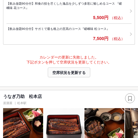
【飲み放題90分付】和食の技を尽くした逸品を少しずつ多彩に愉しめるコース 『嵯
峨味 花コース』
5,500円
（税込）
【飲み放題90分付】サガミで最も格上の至高のコース『嵯峨味 松コース』
7,500円
（税込）
カレンダーの更新に失敗しました。
下記ボタンを押して空席状況を更新してください。
空席状況を更新する
うなぎ乃助 松本店
居酒屋
松本駅