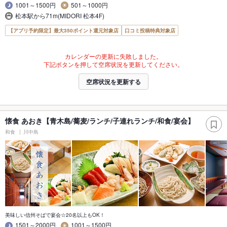
1001～1500円
501～1000円
松本駅から71m(MIDORI 松本4F)
【アプリ予約限定】最大350ポイント還元対象店
口コミ投稿特典対象店
カレンダーの更新に失敗しました。
下記ボタンを押して空席状況を更新してください。
空席状況を更新する
懐食 あおき【青木島/蕎麦/ランチ/子連れランチ/和食/宴会】
和食
川中島
美味しい信州そばで宴会☆20名以上もOK！
1501～2000円
1001～1500円