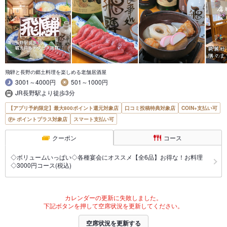
飛騨と長野の郷土料理を楽しめる老舗居酒屋
3001～4000円
501～1000円
JR長野駅より徒歩3分
【アプリ予約限定】最大800ポイント還元対象店
口コミ投稿特典対象店
COIN+支払い可
ポイントプラス対象店
スマート支払い可
クーポン
コース
◇ボリュームいっぱい◇各種宴会にオススメ【全6品】お得な！お料理
◇3000円コース(税込)
カレンダーの更新に失敗しました。
下記ボタンを押して空席状況を更新してください。
空席状況を更新する