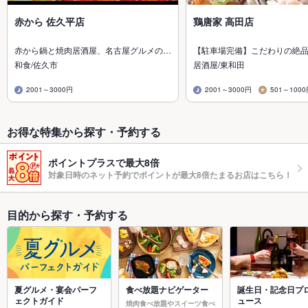
赤から 佐久平店
鶏唐家 高田店
赤から鍋と焼肉居酒屋、名古屋グルメの…
【駐車場完備】こだわりの絶
和食/佐久市
居酒屋/東和田
2001～3000円
2001～3000円
501～100
お得な特集から探す・予約する
ポイントプラスで最大8倍
対象日時のネット予約でポイントが最大8倍たまるお店はこちら！
目的から探す・予約する
夏グルメ・宴会パーフ
食べ放題ナビゲーター
誕生日・記念日プ
ェクトガイド
ュース
焼肉食べ放題やスイーツ食べ