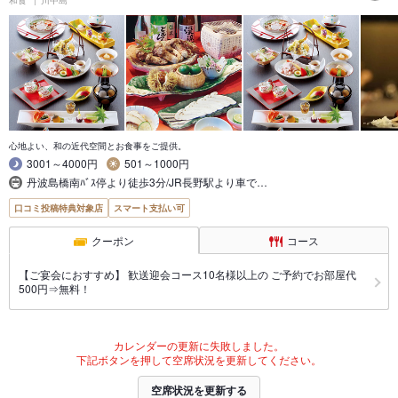
心地よい、和の近代空間とお食事をご提供。
3001～4000円
501～1000円
丹波島橋南ﾊﾞｽ停より徒歩3分/JR長野駅より車で…
口コミ投稿特典対象店
スマート支払い可
クーポン
コース
【ご宴会におすすめ】 歓送迎会コース10名様以上の ご予約でお部屋代
500円⇒無料！
カレンダーの更新に失敗しました。
下記ボタンを押して空席状況を更新してください。
空席状況を更新する